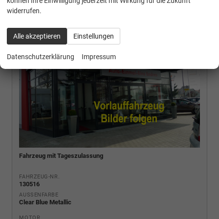
können Ihre Einwilligung jederzeit mit Wirkung für die Zukunft
widerrufen.
Alle akzeptieren
Einstellungen
Datenschutzerklärung
Impressum
Fahrzeug mit Tageszulassung
FAHRZEUG-NR.
130516
AUSSENFARBE
Clear Blue Metallic
MOTOR