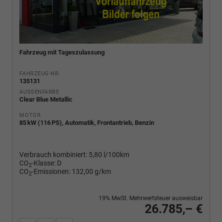
Fahrzeug mit Tageszulassung
FAHRZEUG-NR.
135131
AUSSENFARBE
Clear Blue Metallic
MOTOR
85 kW (116 PS), Automatik, Frontantrieb, Benzin
Verbrauch kombiniert:
5,80 l/100km
CO
-Klasse:
D
2
CO
-Emissionen:
132,00 g/km
2
19% MwSt. Mehrwertsteuer ausweisbar
26.785,– €