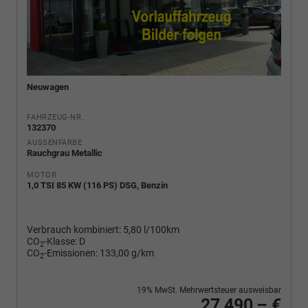
Neuwagen
FAHRZEUG-NR.
132370
AUSSENFARBE
Rauchgrau Metallic
MOTOR
1,0 TSI 85 KW (116 PS) DSG, Benzin
Verbrauch kombiniert:
5,80 l/100km
CO
-Klasse:
D
2
CO
-Emissionen:
133,00 g/km
2
19% MwSt. Mehrwertsteuer ausweisbar
27.490,– €