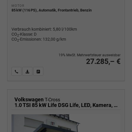
MOTOR
85 kW (116 PS), Automatik, Frontantrieb, Benzin
Verbrauch kombiniert:
5,80 l/100km
CO
-Klasse:
D
2
CO
-Emissionen:
132,00 g/km
2
19% MwSt. Mehrwertsteuer ausweisbar
27.285,– €
Wir rufen Sie an
PDF-Fahrzeugexposé drucken
Fahrzeug drucken, parken oder vergleichen
Volkswagen
T-Cross
1.0 TSI 85 kW Life DSG Life, LED, Kamera, ACC, Side, Winter, 17-Zoll