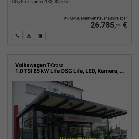
CO
-Emissionen:
133,00 g/km
2
19% MwSt. Mehrwertsteuer ausweisbar
26.785,– €
Wir rufen Sie an
PDF-Fahrzeugexposé drucken
Fahrzeug drucken, parken oder vergleichen
Volkswagen
T-Cross
1.0 TSI 85 kW Life DSG Life, LED, Kamera, ACC, Side, Winter, 17-Zoll, 3-J. Garantie