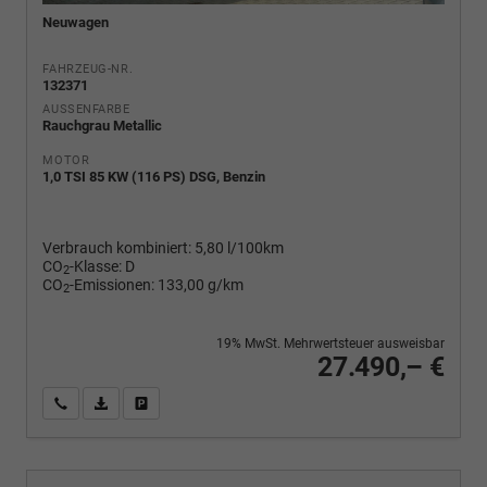
Neuwagen
FAHRZEUG-NR.
132371
AUSSENFARBE
Rauchgrau Metallic
MOTOR
1,0 TSI 85 KW (116 PS) DSG, Benzin
Verbrauch kombiniert:
5,80 l/100km
CO
-Klasse:
D
2
CO
-Emissionen:
133,00 g/km
2
19% MwSt. Mehrwertsteuer ausweisbar
27.490,– €
Wir rufen Sie an
PDF-Fahrzeugexposé drucken
Fahrzeug drucken, parken oder vergleichen