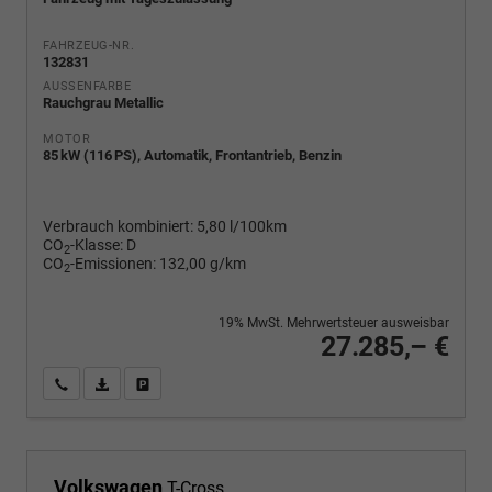
FAHRZEUG-NR.
132831
AUSSENFARBE
Rauchgrau Metallic
MOTOR
85 kW (116 PS), Automatik, Frontantrieb, Benzin
Verbrauch kombiniert:
5,80 l/100km
CO
-Klasse:
D
2
CO
-Emissionen:
132,00 g/km
2
19% MwSt. Mehrwertsteuer ausweisbar
27.285,– €
Wir rufen Sie an
PDF-Fahrzeugexposé drucken
Fahrzeug drucken, parken oder vergleichen
Volkswagen
T-Cross