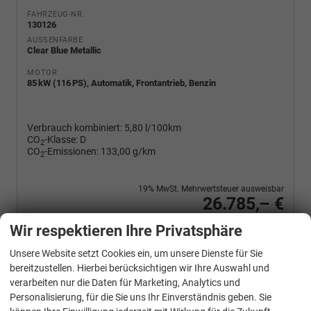
FAHRZEUG-NR.
130126
AUSSENFARBE
Clear Blue Metallic
MOTOR
85 kW (116 PS), Automatik, Frontantrieb, Benzin
Verbrauch kombiniert:
5,80 l/100km
CO
-Klasse:
D
2
CO
-Emissionen:
133,00 g/km
2
19% MwSt. Mehrwertsteuer ausweisbar
26.785,– €
Wir rufen Sie an
PDF-Fahrzeugexposé drucken
Fahrzeug drucken, parken oder vergleichen
Wir respektieren Ihre Privatsphäre
Unsere Website setzt Cookies ein, um unsere Dienste für Sie
bereitzustellen. Hierbei berücksichtigen wir Ihre Auswahl und
verarbeiten nur die Daten für Marketing, Analytics und
Volkswagen
T-Cross
Personalisierung, für die Sie uns Ihr Einverständnis geben. Sie
1.0 TSI 85 kW Life DSG Life, AHK, IQ.Light, Kamera, ACC, Side, Winter, 17-Zoll