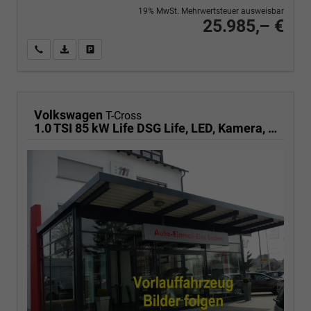
19% MwSt. Mehrwertsteuer ausweisbar
25.985,– €
Wir rufen Sie an
PDF-Fahrzeugexposé drucken
Fahrzeug drucken, parken oder vergleichen
Volkswagen
T-Cross
1.0 TSI 85 kW Life DSG Life, LED, Kamera, ACC, Side, Winter, 17-Zoll, 3-J. Garantie