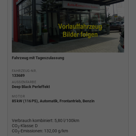
Fahrzeug mit Tageszulassung
FAHRZEUG-NR.
133689
AUSSENFARBE
Deep Black Perleffekt
MOTOR
85 kW (116 PS), Automatik, Frontantrieb, Benzin
Verbrauch kombiniert:
5,80 l/100km
CO
-Klasse:
D
2
CO
-Emissionen:
132,00 g/km
2