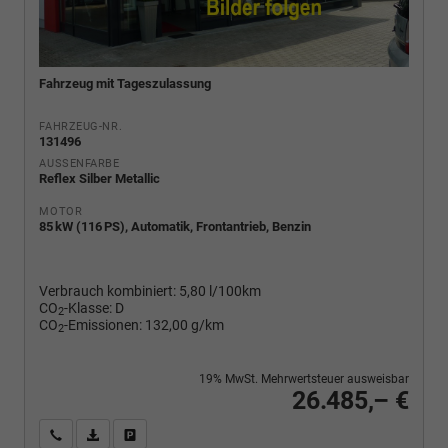
Fahrzeug mit Tageszulassung
FAHRZEUG-NR.
131496
AUSSENFARBE
Reflex Silber Metallic
MOTOR
85 kW (116 PS), Automatik, Frontantrieb, Benzin
Verbrauch kombiniert:
5,80 l/100km
CO
-Klasse:
D
2
CO
-Emissionen:
132,00 g/km
2
19% MwSt. Mehrwertsteuer ausweisbar
26.485,– €
Wir rufen Sie an
PDF-Fahrzeugexposé drucken
Fahrzeug drucken, parken oder vergleichen