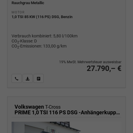
Rauchgrau Metallic
MOTOR
1,0 TSI 85 KW (116 PS) DSG, Benzin
Verbrauch kombiniert:
5,80 l/100km
CO
-Klasse:
D
2
CO
-Emissionen:
133,00 g/km
2
19% MwSt. Mehrwertsteuer ausweisbar
27.790,– €
Wir rufen Sie an
PDF-Fahrzeugexposé drucken
Fahrzeug drucken, parken oder vergleichen
Volkswagen
T-Cross
PRIME 1,0 TSI 116 PS DSG -Anhängerkupplung- PDC vorne/hinten-Rückfahrkamera-AppleCarPlay/AndroidAuto-2 Zonen Klimaautomatik-USB C-ACC inkl. TravelAssist-IQ Light-Keyless Go-Sofort