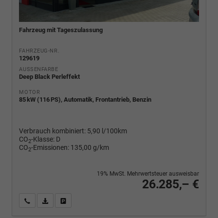
Fahrzeug mit Tageszulassung
FAHRZEUG-NR.
129619
AUSSENFARBE
Deep Black Perleffekt
MOTOR
85 kW (116 PS), Automatik, Frontantrieb, Benzin
Verbrauch kombiniert:
5,90 l/100km
CO
-Klasse:
D
2
CO
-Emissionen:
135,00 g/km
2
19% MwSt. Mehrwertsteuer ausweisbar
26.285,– €
Wir rufen Sie an
PDF-Fahrzeugexposé drucken
Fahrzeug drucken, parken oder vergleichen