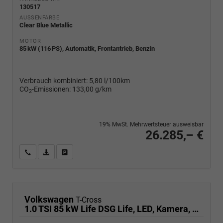
130517
AUSSENFARBE
Clear Blue Metallic
MOTOR
85 kW (116 PS), Automatik, Frontantrieb, Benzin
Verbrauch kombiniert:
5,80 l/100km
CO
-Emissionen:
133,00 g/km
2
19% MwSt. Mehrwertsteuer ausweisbar
26.285,– €
Wir rufen Sie an
PDF-Fahrzeugexposé drucken
Fahrzeug drucken, parken oder vergleichen
Volkswagen
T-Cross
1.0 TSI 85 kW Life DSG Life, LED, Kamera, ACC, Side, Winter, 17-Zoll, 3-J. Garantie