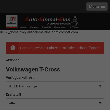
Menü
------------ Host Name : selector1._domainkey Points to address or value:
selector1-aee-de0k._domainkey.autoeinmaleins.onmicrosoft.com Host
Name : selector2._domainkey Points to address or value: selector2-aee-
de0k._domainkey.autoeinmaleins.onmicrosoft.com
Das ausgewählte Fahrzeug ist leider nicht verfügbar.
Aktionen
Volkswagen T-Cross
Verfügbarkeit, Art
Kraftstoff