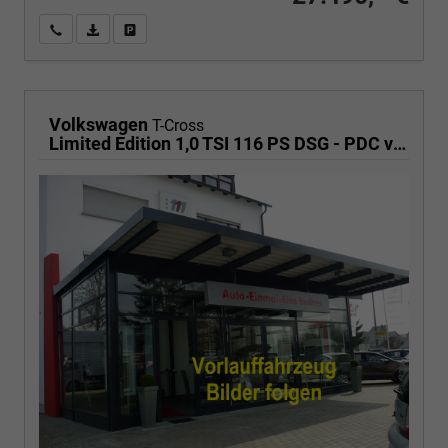
Wir rufen Sie an
PDF-Fahrzeugexposé drucken
Fahrzeug drucken, parken oder vergleichen
Volkswagen
T-Cross
Limited Edition 1,0 TSI 116 PS DSG - PDC vorne/hinten-Rückfahrkamera-AppleCarPlay/AndroidAuto-2 Zonen Klimaautomatik-USB C-ACC inkl. TravelAssist-LED-Keyless Go-Sofort