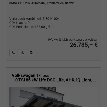
85 kW (116 PS), Automatik, Frontantrieb, Benzin
Verbrauch kombiniert:
5,80 l/100km
CO
-Klasse:
D
2
CO
-Emissionen:
133,00 g/km
2
19% MwSt. Mehrwertsteuer ausweisbar
26.785,– €
Wir rufen Sie an
PDF-Fahrzeugexposé drucken
Fahrzeug drucken, parken oder vergleichen
Volkswagen
T-Cross
1.0 TSI 85 kW Life DSG Life, AHK, IQ.Light, Kamera, ACC, Side, Winter, 17-Zoll