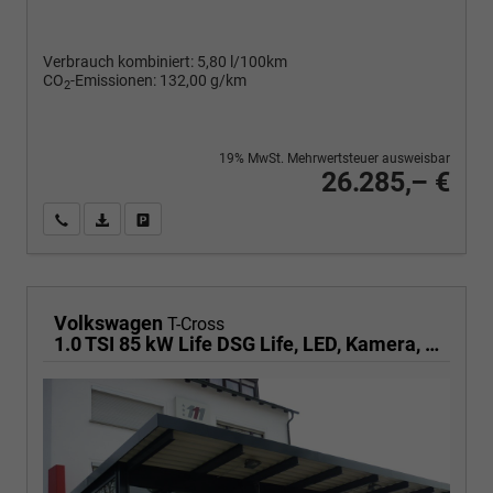
Verbrauch kombiniert:
5,80 l/100km
CO
-Emissionen:
132,00 g/km
2
19% MwSt. Mehrwertsteuer ausweisbar
26.285,– €
Wir rufen Sie an
PDF-Fahrzeugexposé drucken
Fahrzeug drucken, parken oder vergleichen
Volkswagen
T-Cross
1.0 TSI 85 kW Life DSG Life, LED, Kamera, ACC, Side, Winter, 17-Zoll, 3-J. Garantie