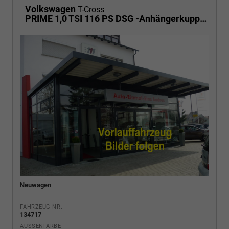
Volkswagen
T-Cross
PRIME 1,0 TSI 116 PS DSG -Anhängerkupplung- PDC vorne/hinten-Rückfahrkamera-AppleCarPlay/AndroidAuto-2 Zonen Klimaautomatik-USB C-ACC inkl. TravelAssist-IQ Light-Keyless Go-Sofort
Neuwagen
FAHRZEUG-NR.
134717
AUSSENFARBE