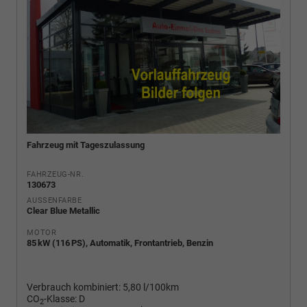
Fahrzeug mit Tageszulassung
FAHRZEUG-NR.
130673
AUSSENFARBE
Clear Blue Metallic
MOTOR
85 kW (116 PS), Automatik, Frontantrieb, Benzin
Verbrauch kombiniert:
5,80 l/100km
CO
-Klasse:
D
2