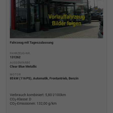
Fahrzeug mit Tageszulassung
FAHRZEUG-NR.
131262
AUSSENFARBE
Clear Blue Metallic
MOTOR
85 kW (116 PS), Automatik, Frontantrieb, Benzin
Verbrauch kombiniert:
5,80 l/100km
CO
-Klasse:
D
2
CO
-Emissionen:
132,00 g/km
2