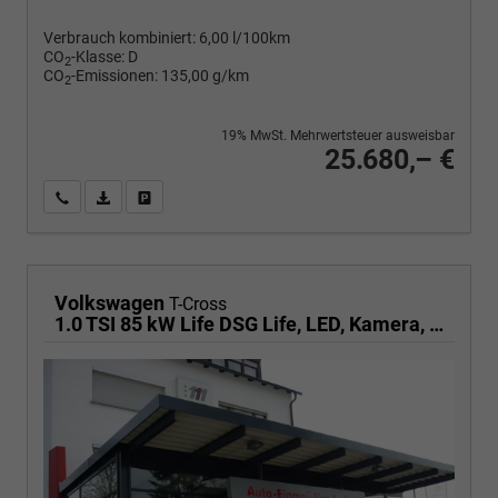
Verbrauch kombiniert:
6,00 l/100km
CO
-Klasse:
D
2
CO
-Emissionen:
135,00 g/km
2
19% MwSt. Mehrwertsteuer ausweisbar
25.680,– €
Wir rufen Sie an
PDF-Fahrzeugexposé drucken
Fahrzeug drucken, parken oder vergleichen
Volkswagen
T-Cross
1.0 TSI 85 kW Life DSG Life, LED, Kamera, ACC, Side, Winter, 17-Zoll, 3-J. Garantie