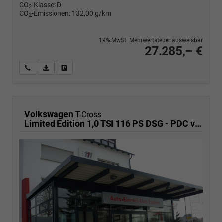
CO
-Klasse:
D
2
CO
-Emissionen:
132,00 g/km
2
19% MwSt. Mehrwertsteuer ausweisbar
27.285,– €
Wir rufen Sie an
PDF-Fahrzeugexposé drucken
Fahrzeug drucken, parken oder vergleichen
Volkswagen
T-Cross
Limited Edition 1,0 TSI 116 PS DSG - PDC vorne/hinten-Rückfahrkamera-AppleCarPlay/AndroidAuto-2 Zonen Klimaautomatik-USB C-ACC inkl. TravelAssist-LED-Keyless Go-Sofort