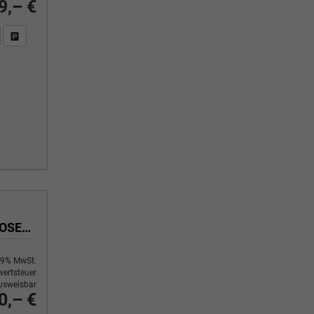
9,– €
n Sie an
DF-Fahrzeugexposé drucken
Fahrzeug drucken, parken oder vergleichen
Tekna+ 1.3 MHEV 158PS/116kW Xtronic 2025 +20"ALU+PANO+BOSE+HuD
9% MwSt.
ertsteuer
usweisbar
0,– €