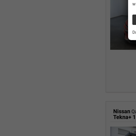
w
D
Nissan
Q
Tekna+ 1