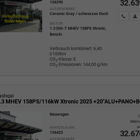
32.63
134290
AUSSENFARBE
Ceramic Grey / schwarzes Dach
Wir rufe
P
MOTOR
1.3 DIG-T MHEV 158PS Xtronic,
Benzin
Verbrauch kombiniert:
6,40
l/100km
CO
-Klasse:
E
2
CO
-Emissionen:
144,00 g/km
2
ashqai
Neuwagen
1
Mehrw
a
FAHRZEUG-NR.
32.67
134423
AUSSENFARBE