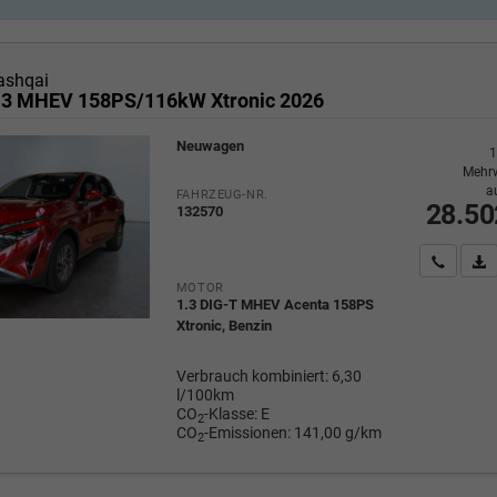
ashqai
.3 MHEV 158PS/116kW Xtronic 2026
Neuwagen
1
Mehrw
a
FAHRZEUG-NR.
28.50
132570
Wir rufe
P
MOTOR
1.3 DIG-T MHEV Acenta 158PS
Xtronic, Benzin
Verbrauch kombiniert:
6,30
l/100km
CO
-Klasse:
E
2
CO
-Emissionen:
141,00 g/km
2