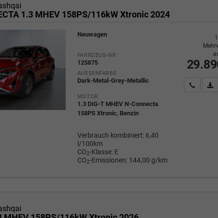
ashqai
CTA 1.3 MHEV 158PS/116kW Xtronic 2024
Neuwagen
1
Mehrw
a
FAHRZEUG-NR.
29.89
125875
AUSSENFARBE
Dark-Metal-Grey-Metallic
Wir rufe
P
MOTOR
1.3 DIG-T MHEV N-Connecta
158PS Xtronic, Benzin
Verbrauch kombiniert:
6,40
l/100km
CO
-Klasse:
E
2
CO
-Emissionen:
144,00 g/km
2
ashqai
3 MHEV 158PS/116kW Xtronic 2026