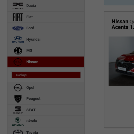
Dacia
Fiat
Nissan
Q
Acenta 1
Ford
Hyundai
MG
Nissan
Qashqai
Opel
Peugeot
SEAT
Skoda
Toyota