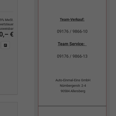
Team-Verkauf:
9% MwSt.
ertsteuer
usweisbar
09176 / 9866-10
0,– €
Team Service:
n Sie an
DF-Fahrzeugexposé drucken
Fahrzeug drucken, parken oder vergleichen
09176 / 9866-13
Auto-Einmal-Eins GmbH
Nürnbergerstr. 2-4
90584
Allersberg