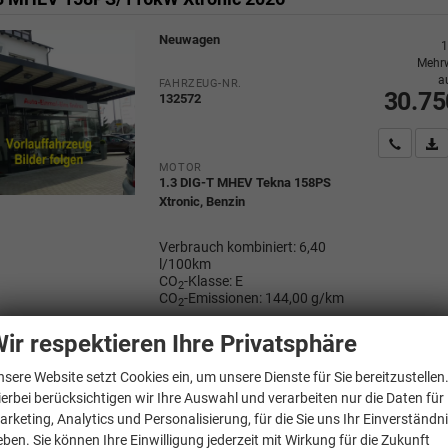
Neuwagen
1
Mehrw
a
FAHRZEUG-NR.
30.75
132572
Wir rufe
P
MOTOR
1.3 DIG-T MHEV Tekna 158PS
Xtronic, Benzin
Verbrauch kombiniert:
6,40
l/100km
CO
-Klasse:
E
2
CO
-Emissionen:
144,00 g/km
2
ir respektieren Ihre Privatsphäre
nsere Website setzt Cookies ein, um unsere Dienste für Sie bereitzustellen
ashqai
ierbei berücksichtigen wir Ihre Auswahl und verarbeiten nur die Daten für
arketing, Analytics und Personalisierung, für die Sie uns Ihr Einverständn
eben. Sie können Ihre Einwilligung jederzeit mit Wirkung für die Zukunft