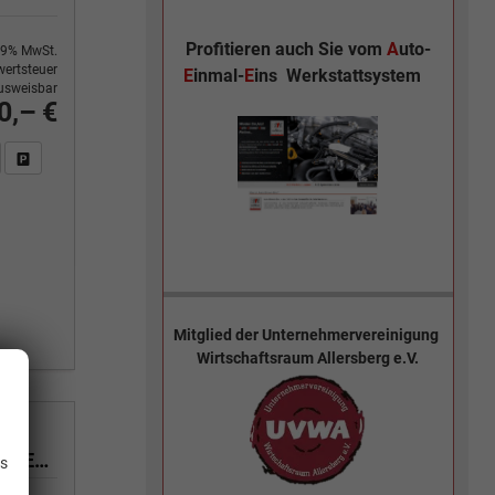
Profitieren auch Sie vom
A
uto-
9% MwSt.
ertsteuer
E
inmal-
E
ins
Werkstattsystem
usweisbar
0,– €
n Sie an
DF-Fahrzeugexposé drucken
Fahrzeug drucken, parken oder vergleichen
Mitglied der
Unternehmervereinigung
Wirtschaftsraum Allersberg e.V.
.
Tekna+ 1.3 MHEV 158PS/116kW Xtronic 2026 +20"ALU+PANO+BOSE+HuD
is