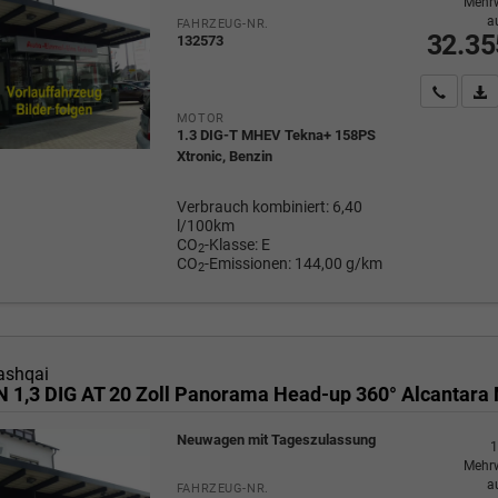
Mehrw
a
FAHRZEUG-NR.
32.35
132573
Wir rufe
P
MOTOR
1.3 DIG-T MHEV Tekna+ 158PS
Xtronic, Benzin
Verbrauch kombiniert:
6,40
l/100km
CO
-Klasse:
E
2
CO
-Emissionen:
144,00 g/km
2
ashqai
Neuwagen mit Tageszulassung
1
Mehrw
a
FAHRZEUG-NR.