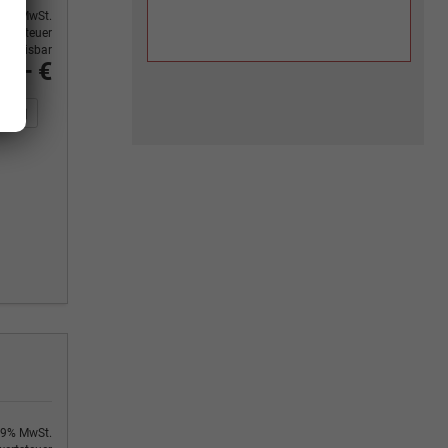
9% MwSt.
ertsteuer
usweisbar
6,– €
n Sie an
DF-Fahrzeugexposé drucken
Fahrzeug drucken, parken oder vergleichen
9% MwSt.