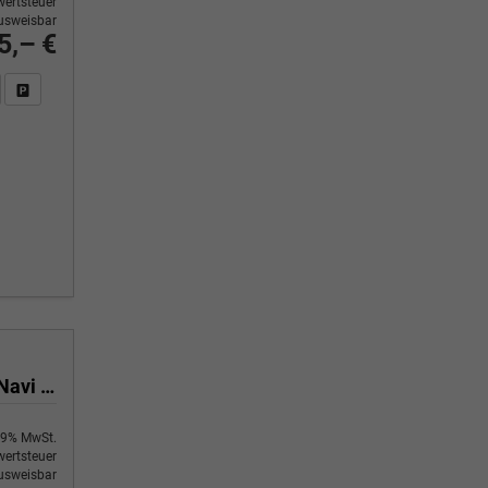
ertsteuer
usweisbar
5,– €
n Sie an
DF-Fahrzeugexposé drucken
Fahrzeug drucken, parken oder vergleichen
N-DESIGN 1,3 DIG AT 20 Zoll Panorama Head-up 360° Alcantara Navi el Heckklappe
9% MwSt.
ertsteuer
usweisbar