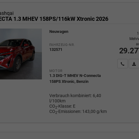
ashqai
CTA 1.3 MHEV 158PS/116kW Xtronic 2026
Neuwagen
1
Mehrw
a
FAHRZEUG-NR.
29.27
132571
Wir rufe
P
MOTOR
1.3 DIG-T MHEV N-Connecta
158PS Xtronic, Benzin
Verbrauch kombiniert:
6,40
l/100km
CO
-Klasse:
E
2
CO
-Emissionen:
143,00 g/km
2