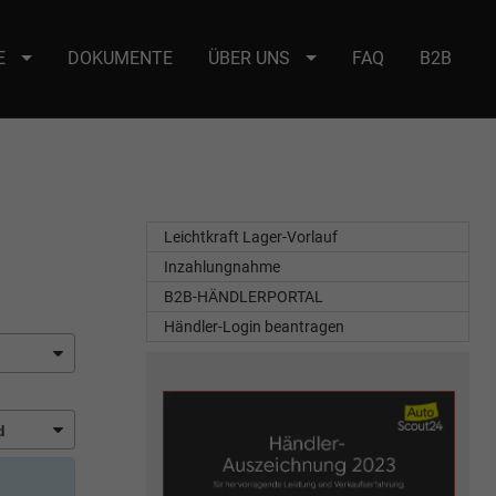
E
DOKUMENTE
ÜBER UNS
FAQ
B2B
e : selector2._domainkey Points to address or value: selector2-aee-
Leichtkraft Lager-Vorlauf
Inzahlungnahme
B2B-HÄNDLERPORTAL
Händler-Login beantragen