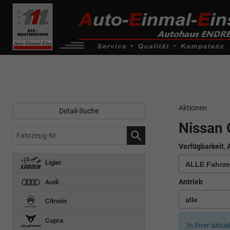
------------ Host Name : selector1._domainkey Points to address or valu
de0k._domainkey.autoeinmaleins.onmicrosoft.com
Aktionen
Detail-Suche
Nissan 
Fahrzeug-
Nr.
Verfügbarkeit, 
Ligier
Antrieb
Audi
Citroën
Cupra
In Ihrer aktue