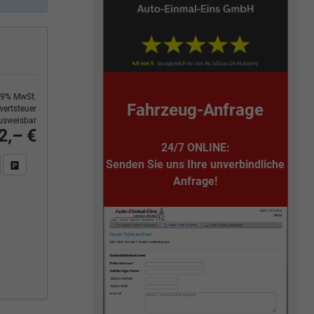
9% MwSt.
Fahrzeug-Anfrage
ertsteuer
usweisbar
2,– €
24/7 ONLINE:
Senden Sie uns Ihre unverbindliche
n Sie an
DF-Fahrzeugexposé drucken
Fahrzeug drucken, parken oder vergleichen
Anfrage!