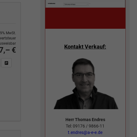
9% MwSt.
ertsteuer
usweisbar
Kontakt Verkauf:
7,– €
n Sie an
DF-Fahrzeugexposé drucken
Fahrzeug drucken, parken oder vergleichen
Herr Thomas Endres
Tel: 09176 / 9866-11
t.endres@a-e-e.de