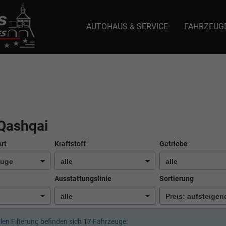
AUTOHAUS & SERVICE
FAHRZEUG
e: selector1-aee-de0k._domainkey.autoeinmaleins.onmicrosoft.com Host Nam
Qashqai
Art
Kraftstoff
Getriebe
Ausstattungslinie
Sortierung
llen Filterung befinden sich
17
Fahrzeuge: