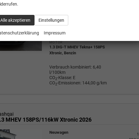
Neuwagen
iderrufen.
1
Mehrw
a
FAHRZEUG-NR.
32.33
Alle akzeptieren
Einstellungen
132310
AUSSENFARBE
NBV - Sunset Red
atenschutzerklärung
Impressum
Wir rufe
P
MOTOR
1.3 DIG-T MHEV Tekna+ 158PS
Xtronic, Benzin
Verbrauch kombiniert:
6,40
l/100km
CO
-Klasse:
E
2
CO
-Emissionen:
144,00 g/km
2
ashqai
.3 MHEV 158PS/116kW Xtronic 2026
Neuwagen
1