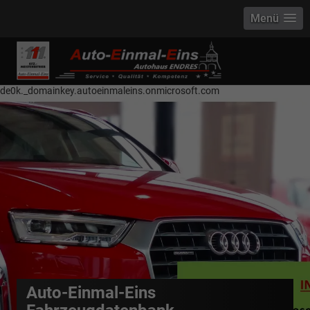
Menü
------------ Host Name : selector1._domainkey Points to address or value:
selector1-aee-de0k._domainkey.autoeinmaleins.onmicrosoft.com Host
Name : selector2._domainkey Points to address or value: selector2-aee-
de0k._domainkey.autoeinmaleins.onmicrosoft.com
Auto-Einmal-Eins