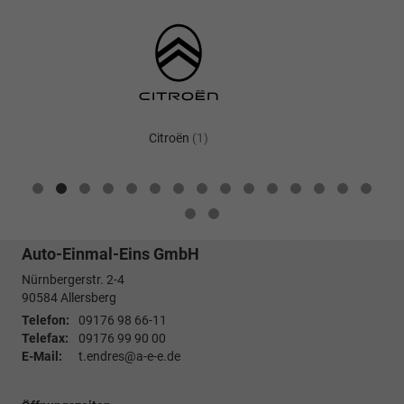
Citroën
(1)
Alle
Fahrzeuge
von
Citroën
anzeigen
Auto-Einmal-Eins GmbH
Nürnbergerstr. 2-4
90584
Allersberg
Telefon:
09176 98 66-11
Telefax:
09176 99 90 00
E-Mail:
t.endres@a-e-e.de