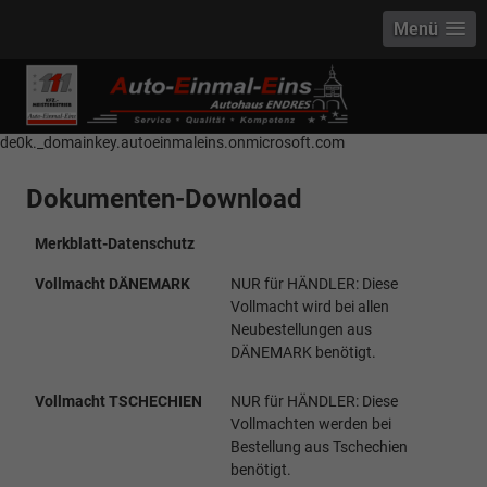
Menü
------------ Host Name : selector1._domainkey Points to address or value:
selector1-aee-de0k._domainkey.autoeinmaleins.onmicrosoft.com Host
Name : selector2._domainkey Points to address or value: selector2-aee-
de0k._domainkey.autoeinmaleins.onmicrosoft.com
Dokumenten-Download
Merkblatt-Datenschutz
Vollmacht DÄNEMARK
NUR für HÄNDLER: Diese
Vollmacht wird bei allen
Neubestellungen aus
DÄNEMARK benötigt.
Vollmacht TSCHECHIEN
NUR für HÄNDLER: Diese
Vollmachten werden bei
Bestellung aus Tschechien
benötigt.