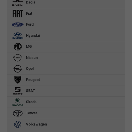
Dacia
Fiat
Ford
Hyundai
MG
Nissan
Opel
Peugeot
SEAT
Skoda
Toyota
Volkswagen