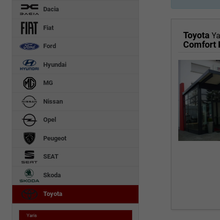
Dacia
Fiat
Toyota
Ya
Comfort 
Ford
Hyundai
MG
Nissan
Opel
Peugeot
SEAT
Skoda
Toyota
Yaris