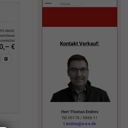
9% MwSt.
ertsteuer
usweisbar
Kontakt Verkauf:
0,– €
n Sie an
DF-Fahrzeugexposé drucken
Fahrzeug drucken, parken oder vergleichen
Herr Thomas Endres
Tel: 09176 / 9866-11
t.endres@a-e-e.de