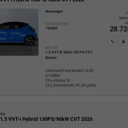
Neuwagen
1
Mehrw
a
FAHRZEUG-NR.
28.72
132563
Wir rufe
P
MOTOR
1.5 VVT-iE Style 130 PS CVT,
Benzin
Verbrauch kombiniert:
4,20
l/100km
CO
-Klasse:
B
2
CO
-Emissionen:
91,00 g/km
2
ris
 1.5 VVT-i Hybrid 130PS/96kW CVT 2026