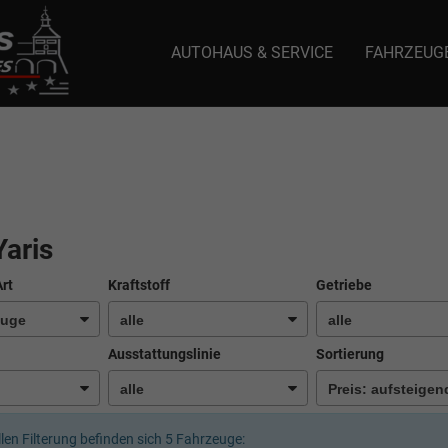
AUTOHAUS & SERVICE
FAHRZEUG
e: selector1-aee-de0k._domainkey.autoeinmaleins.onmicrosoft.com Host Nam
Yaris
Art
Kraftstoff
Getriebe
Ausstattungslinie
Sortierung
llen Filterung befinden sich
5
Fahrzeuge: