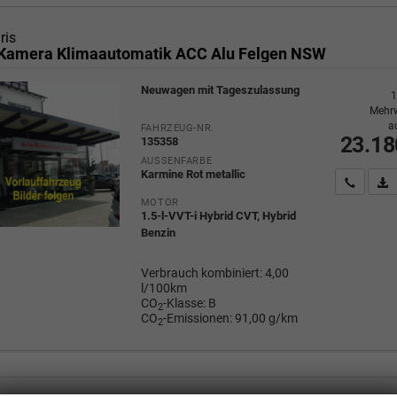
ris
Kamera Klimaautomatik ACC Alu Felgen NSW
Neuwagen mit Tageszulassung
1
Mehrw
a
FAHRZEUG-NR.
23.18
135358
AUSSENFARBE
Karmine Rot metallic
Wir rufe
P
MOTOR
1.5-l-VVT-i Hybrid CVT, Hybrid
Benzin
Verbrauch kombiniert:
4,00
l/100km
CO
-Klasse:
B
2
CO
-Emissionen:
91,00 g/km
2