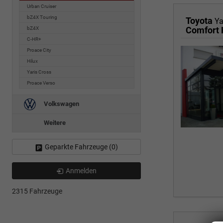
Urban Cruiser
bZ4X Touring
Toyota
Ya
Comfort 
bZ4X
C-HR+
Proace City
Hilux
Yaris Cross
Proace Verso
Volkswagen
Weitere
Geparkte Fahrzeuge (
0
)
Anmelden
2315 Fahrzeuge