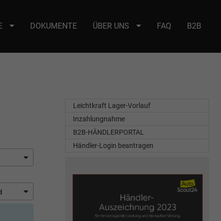
E
DOKUMENTE
ÜBER UNS
FAQ
B2B
e : selector2._domainkey Points to address or value: selector2-aee-
Leichtkraft Lager-Vorlauf
Inzahlungnahme
B2B-HÄNDLERPORTAL
Händler-Login beantragen