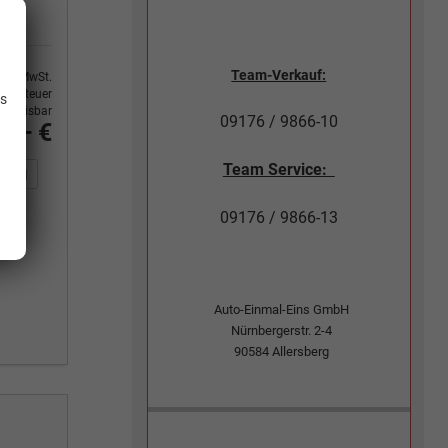
.
Team-Verkauf:
9% MwSt.
ertsteuer
is
usweisbar
09176 / 9866-10
0,– €
Team Service:
n Sie an
DF-Fahrzeugexposé drucken
Fahrzeug drucken, parken oder vergleichen
09176 / 9866-13
Auto-Einmal-Eins GmbH
Nürnbergerstr. 2-4
90584
Allersberg