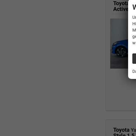
Toyota
Ya
W
Active 1
U
H
M
g
w
D
Toyota
Ya
Style 1.