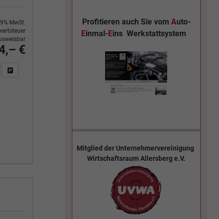
Profitieren auch Sie vom
A
uto-
9% MwSt.
ertsteuer
E
inmal-
E
ins
Werkstattsystem
usweisbar
4,– €
n Sie an
DF-Fahrzeugexposé drucken
Fahrzeug drucken, parken oder vergleichen
Mitglied der
Unternehmervereinigung
Wirtschaftsraum Allersberg e.V.