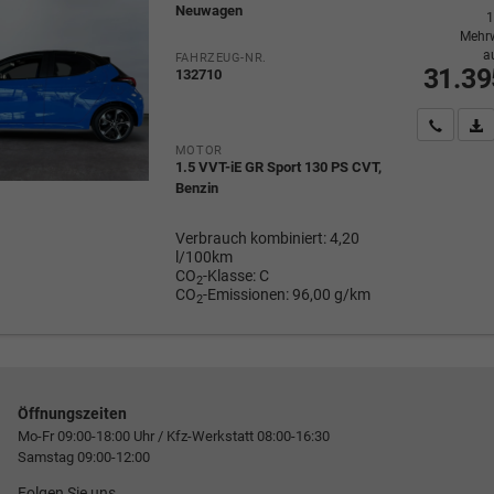
Neuwagen
1
Mehrw
a
FAHRZEUG-NR.
31.39
132710
Wir rufe
P
MOTOR
1.5 VVT-iE GR Sport 130 PS CVT,
Benzin
Verbrauch kombiniert:
4,20
l/100km
CO
-Klasse:
C
2
CO
-Emissionen:
96,00 g/km
2
Öffnungszeiten
Mo-Fr 09:00-18:00 Uhr / Kfz-Werkstatt 08:00-16:30
Samstag 09:00-12:00
Folgen Sie uns