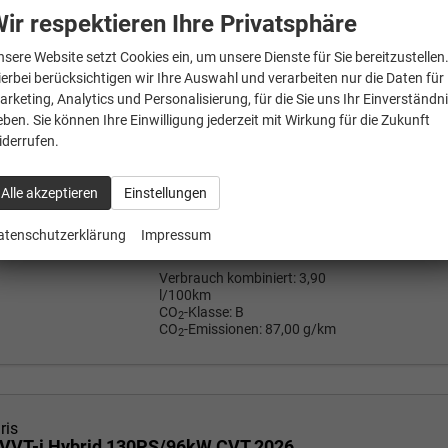
ris
ir respektieren Ihre Privatsphäre
.5 VVT-i Hybrid 116PS/85kW CVT 2026
nsere Website setzt Cookies ein, um unsere Dienste für Sie bereitzustellen
Neuwagen
1
ierbei berücksichtigen wir Ihre Auswahl und verarbeiten nur die Daten für
Mehrw
arketing, Analytics und Personalisierung, für die Sie uns Ihr Einverständn
a
FAHRZEUG-NR.
eben. Sie können Ihre Einwilligung jederzeit mit Wirkung für die Zukunft
24.35
132564
iderrufen.
Wir rufe
P
Alle akzeptieren
Einstellungen
MOTOR
1.5 VVT-iE Active 116 PS CVT,
Benzin
atenschutzerklärung
Impressum
Verbrauch kombiniert:
3,90
l/100km
CO
-Klasse:
B
2
CO
-Emissionen:
87,00 g/km
2
ris
5 VVT-i Hybrid 130PS/96kW CVT 2026