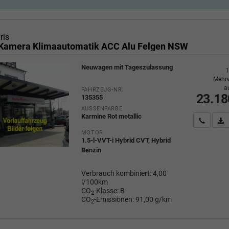
ris
Kamera Klimaautomatik ACC Alu Felgen NSW
Neuwagen mit Tageszulassung
1
Mehrw
a
FAHRZEUG-NR.
23.18
135355
AUSSENFARBE
Karmine Rot metallic
Wir rufe
P
MOTOR
1.5-l-VVT-i Hybrid CVT, Hybrid
Benzin
Verbrauch kombiniert:
4,00
l/100km
CO
-Klasse:
B
2
CO
-Emissionen:
91,00 g/km
2