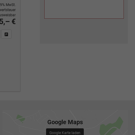
9% MwSt.
ertsteuer
usweisbar
5,– €
n Sie an
DF-Fahrzeugexposé drucken
Fahrzeug drucken, parken oder vergleichen
Google Maps
Google Karte laden