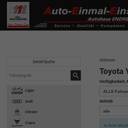
------------ Host Name : selector1._domainkey Points to address or valu
de0k._domainkey.autoeinmaleins.onmicrosoft.com
Aktionen
Detail-Suche
Toyota 
Fahrzeug-
Nr.
Verfügbarkeit, 
Ligier
Antrieb
Audi
Citroën
Cupra
In Ihrer aktue