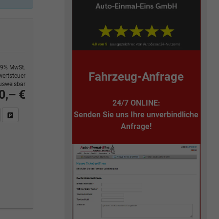
9% MwSt.
Fahrzeug-Anfrage
ertsteuer
usweisbar
0,– €
24/7 ONLINE:
Senden Sie uns Ihre unverbindliche
n Sie an
DF-Fahrzeugexposé drucken
Fahrzeug drucken, parken oder vergleichen
Anfrage!