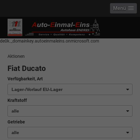
Menü
------------ Host Name : selector1._domainkey Points to address or value:
selector1-aee-de0k._domainkey.autoeinmaleins.onmicrosoft.com Host
Name : selector2._domainkey Points to address or value: selector2-aee-
de0k._domainkey.autoeinmaleins.onmicrosoft.com
Aktionen
Fiat Ducato
Verfügbarkeit, Art
Kraftstoff
Getriebe