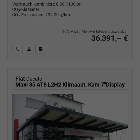
Verbrauch kombiniert:
8,80 l/100km
CO
-Klasse:
G
2
CO
-Emissionen:
232,00 g/km
2
19% MwSt. Mehrwertsteuer ausweisbar
36.391,– €
Wir rufen Sie an
PDF-Fahrzeugexposé drucken
Fahrzeug drucken, parken oder vergleichen
Fiat
Ducato
Maxi 35 AT8 L2H2 Klimaaut. Kam 7"Display