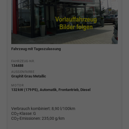
Fahrzeug mit Tageszulassung
FAHRZEUG-NR.
134488
AUSSENFARBE
Graphit Grau Metallic
MOTOR
132 kW (179 PS), Automatik, Frontantrieb, Diesel
Verbrauch kombiniert:
8,90 l/100km
CO
-Klasse:
G
2
CO
-Emissionen:
235,00 g/km
2