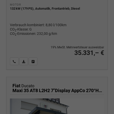
MOTOR
132 kW (179 PS), Automatik, Frontantrieb, Diesel
Verbrauch kombiniert:
8,80 l/100km
CO
-Klasse:
G
2
CO
-Emissionen:
232,00 g/km
2
19% MwSt. Mehrwertsteuer ausweisbar
35.331,– €
Wir rufen Sie an
PDF-Fahrzeugexposé drucken
Fahrzeug drucken, parken oder vergleichen
Fiat
Ducato
Maxi 35 AT8 L2H2 7"Display AppCo 270°HFT