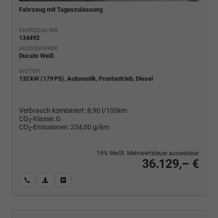
Fahrzeug mit Tageszulassung
FAHRZEUG-NR.
134492
AUSSENFARBE
Ducato Weiß
MOTOR
132 kW (179 PS), Automatik, Frontantrieb, Diesel
Verbrauch kombiniert:
8,90 l/100km
CO
-Klasse:
G
2
CO
-Emissionen:
234,00 g/km
2
19% MwSt. Mehrwertsteuer ausweisbar
36.129,– €
Wir rufen Sie an
PDF-Fahrzeugexposé drucken
Fahrzeug drucken, parken oder vergleichen