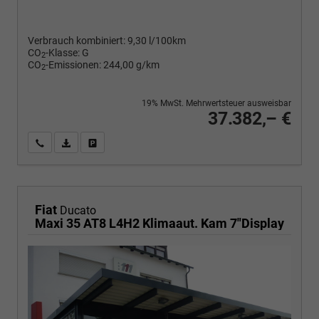
Verbrauch kombiniert:
9,30 l/100km
CO
-Klasse:
G
2
CO
-Emissionen:
244,00 g/km
2
19% MwSt. Mehrwertsteuer ausweisbar
37.382,– €
Wir rufen Sie an
PDF-Fahrzeugexposé drucken
Fahrzeug drucken, parken oder vergleichen
Fiat
Ducato
Maxi 35 AT8 L4H2 Klimaaut. Kam 7"Display