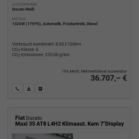
AUSSENFARBE
Ducato Weiß
MOTOR
132 kW (179 PS), Automatik, Frontantrieb, Diesel
Verbrauch kombiniert:
8,90 l/100km
CO
-Klasse:
G
2
CO
-Emissionen:
235,00 g/km
2
19% MwSt. Mehrwertsteuer ausweisbar
36.707,– €
Wir rufen Sie an
PDF-Fahrzeugexposé drucken
Fahrzeug drucken, parken oder vergleichen
Fiat
Ducato
Maxi 35 AT8 L4H2 Klimaaut. Kam 7"Display