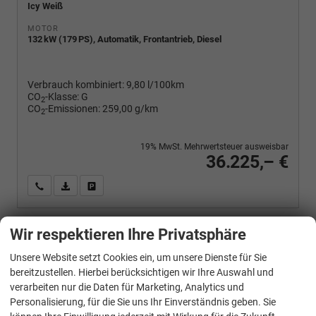
Icy Weiß
MOTOR
132 kW (179 PS), Automatik, Frontantrieb, Diesel
Verbrauch kombiniert:
9,80 l/100km
CO
-Klasse:
G
2
CO
-Emissionen:
259,00 g/km
2
19% MwSt. Mehrwertsteuer ausweisbar
36.225,– €
Wir rufen Sie an
PDF-Fahrzeugexposé drucken
Fahrzeug drucken, parken oder vergleichen
Wir respektieren Ihre Privatsphäre
Fiat
Ducato
Unsere Website setzt Cookies ein, um unsere Dienste für Sie
Maxi 35 AT8 L2H2 Klimaaut. Kam 7"Display
bereitzustellen. Hierbei berücksichtigen wir Ihre Auswahl und
verarbeiten nur die Daten für Marketing, Analytics und
Personalisierung, für die Sie uns Ihr Einverständnis geben. Sie