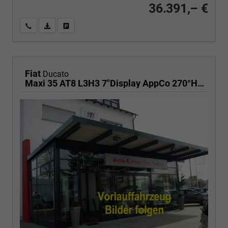
36.391,– €
Wir rufen Sie an
PDF-Fahrzeugexposé drucken
Fahrzeug drucken, parken oder vergleichen
Fiat
Ducato
Maxi 35 AT8 L3H3 7"Display AppCo 270°HFT