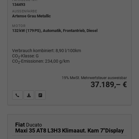
134493
AUSSENFARBE
Artense Grau Metallic
MOTOR
132 kW (179 PS), Automatik, Frontantrieb, Diesel
Verbrauch kombiniert:
8,90 l/100km
CO
-Klasse:
G
2
CO
-Emissionen:
234,00 g/km
2
19% MwSt. Mehrwertsteuer ausweisbar
37.189,– €
Wir rufen Sie an
PDF-Fahrzeugexposé drucken
Fahrzeug drucken, parken oder vergleichen
Fiat
Ducato
Maxi 35 AT8 L3H3 Klimaaut. Kam 7"Display