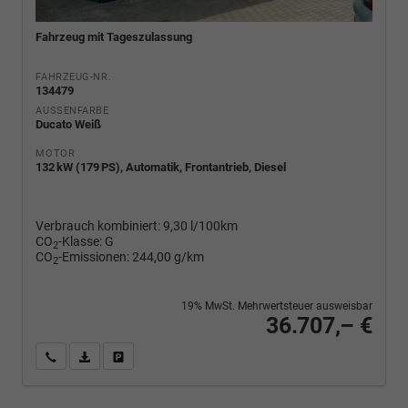
Fahrzeug mit Tageszulassung
FAHRZEUG-NR.
134479
AUSSENFARBE
Ducato Weiß
MOTOR
132 kW (179 PS), Automatik, Frontantrieb, Diesel
Verbrauch kombiniert:
9,30 l/100km
CO
-Klasse:
G
2
CO
-Emissionen:
244,00 g/km
2
19% MwSt. Mehrwertsteuer ausweisbar
36.707,– €
Wir rufen Sie an
PDF-Fahrzeugexposé drucken
Fahrzeug drucken, parken oder vergleichen