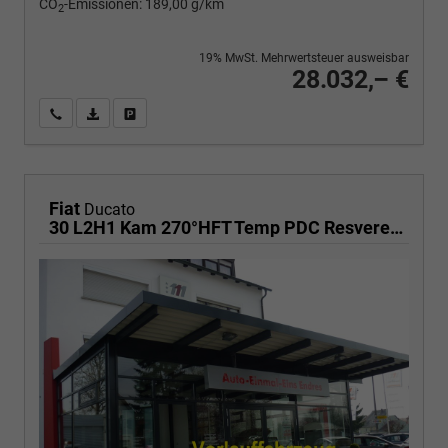
CO
-Emissionen:
189,00 g/km
2
19% MwSt. Mehrwertsteuer ausweisbar
28.032,– €
Wir rufen Sie an
PDF-Fahrzeugexposé drucken
Fahrzeug drucken, parken oder vergleichen
Fiat
Ducato
30 L2H1 Kam 270°HFT Temp PDC Resvererad