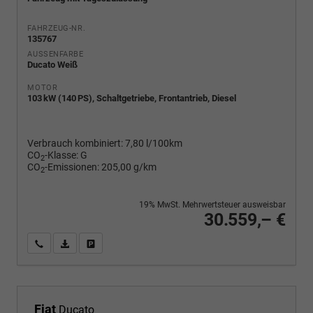
FAHRZEUG-NR.
135767
AUSSENFARBE
Ducato Weiß
MOTOR
103 kW (140 PS), Schaltgetriebe, Frontantrieb, Diesel
Verbrauch kombiniert:
7,80 l/100km
CO
-Klasse:
G
2
CO
-Emissionen:
205,00 g/km
2
19% MwSt. Mehrwertsteuer ausweisbar
30.559,– €
Wir rufen Sie an
PDF-Fahrzeugexposé drucken
Fahrzeug drucken, parken oder vergleichen
Fiat
Ducato