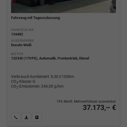
Fahrzeug mit Tageszulassung
FAHRZEUG-NR.
134482
AUSSENFARBE
Ducato Weiß
MOTOR
132 kW (179 PS), Automatik, Frontantrieb, Diesel
Verbrauch kombiniert:
9,30 l/100km
CO
-Klasse:
G
2
CO
-Emissionen:
246,00 g/km
2
19% MwSt. Mehrwertsteuer ausweisbar
37.173,– €
Wir rufen Sie an
PDF-Fahrzeugexposé drucken
Fahrzeug drucken, parken oder vergleichen