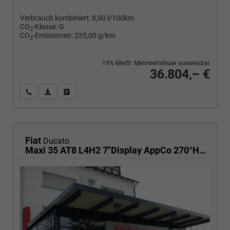
Verbrauch kombiniert:
8,90 l/100km
CO
-Klasse:
G
2
CO
-Emissionen:
235,00 g/km
2
19% MwSt. Mehrwertsteuer ausweisbar
36.804,– €
Wir rufen Sie an
PDF-Fahrzeugexposé drucken
Fahrzeug drucken, parken oder vergleichen
Fiat
Ducato
Maxi 35 AT8 L4H2 7"Display AppCo 270°HFT