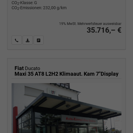
CO
-Klasse:
G
2
CO
-Emissionen:
232,00 g/km
2
19% MwSt. Mehrwertsteuer ausweisbar
35.716,– €
Wir rufen Sie an
PDF-Fahrzeugexposé drucken
Fahrzeug drucken, parken oder vergleichen
Fiat
Ducato
Maxi 35 AT8 L2H2 Klimaaut. Kam 7"Display