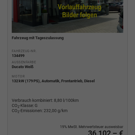
Fahrzeug mit Tageszulassung
FAHRZEUG-NR.
134499
AUSSENFARBE
Ducato Weiß
MOTOR
132 kW (179 PS), Automatik, Frontantrieb, Diesel
Verbrauch kombiniert:
8,80 l/100km
CO
-Klasse:
G
2
CO
-Emissionen:
232,00 g/km
2
19% MwSt. Mehrwertsteuer ausweisbar
36.102,– €