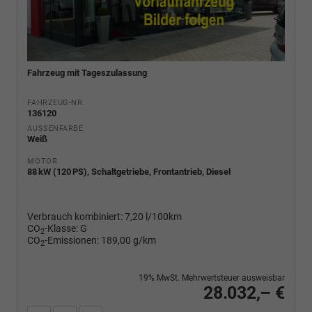
Fahrzeug mit Tageszulassung
FAHRZEUG-NR.
136120
AUSSENFARBE
Weiß
MOTOR
88 kW (120 PS), Schaltgetriebe, Frontantrieb, Diesel
Verbrauch kombiniert:
7,20 l/100km
CO
-Klasse:
G
2
CO
-Emissionen:
189,00 g/km
2
19% MwSt. Mehrwertsteuer ausweisbar
28.032,– €