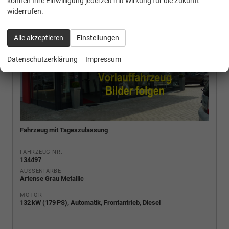
können Ihre Einwilligung jederzeit mit Wirkung für die Zukunft
widerrufen.
Alle akzeptieren
Einstellungen
Datenschutzerklärung
Impressum
Fahrzeug mit Tageszulassung
FAHRZEUG-NR.
134497
AUSSENFARBE
Artense Grau Metallic
MOTOR
132 kW (179 PS), Automatik, Frontantrieb, Diesel