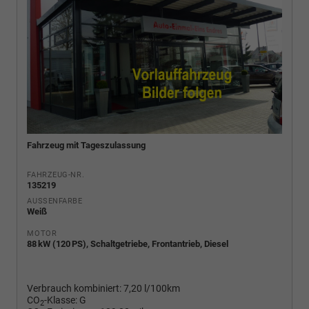
Fahrzeug mit Tageszulassung
FAHRZEUG-NR.
135219
AUSSENFARBE
Weiß
MOTOR
88 kW (120 PS), Schaltgetriebe, Frontantrieb, Diesel
Verbrauch kombiniert:
7,20 l/100km
CO
-Klasse:
G
2