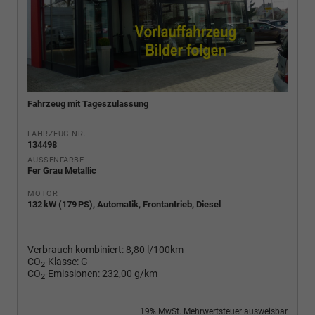
Fahrzeug mit Tageszulassung
FAHRZEUG-NR.
134498
AUSSENFARBE
Fer Grau Metallic
MOTOR
132 kW (179 PS), Automatik, Frontantrieb, Diesel
Verbrauch kombiniert:
8,80 l/100km
CO
-Klasse:
G
2
CO
-Emissionen:
232,00 g/km
2
19% MwSt. Mehrwertsteuer ausweisbar