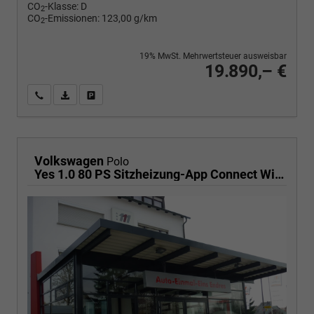
CO
-Klasse:
D
2
CO
-Emissionen:
123,00 g/km
2
19% MwSt. Mehrwertsteuer ausweisbar
19.890,– €
Wir rufen Sie an
PDF-Fahrzeugexposé drucken
Fahrzeug drucken, parken oder vergleichen
Volkswagen
Polo
Yes 1.0 80 PS Sitzheizung-App Connect Wireless-Einparkhilfe-Klima-Sofort