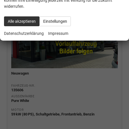
können Ihre Einwilligung jederzeit mit Wirkung für die Zukunft
widerrufen.
Alle akzeptieren
Einstellungen
Datenschutzerklärung
Impressum
Neuwagen
FAHRZEUG-NR.
135606
AUSSENFARBE
Pure White
MOTOR
59 kW (80 PS), Schaltgetriebe, Frontantrieb, Benzin