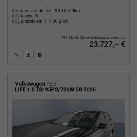
Verbrauch kombiniert:
5,10 l/100km
CO
-Klasse:
D
2
CO
-Emissionen:
117,00 g/km
2
19% MwSt. Mehrwertsteuer ausweisbar
23.727,– €
Wir rufen Sie an
PDF-Fahrzeugexposé drucken
Fahrzeug drucken, parken oder vergleichen
Volkswagen
Polo
LIFE 1.0 TSI 95PS/70kW 5G 2026