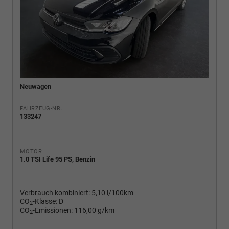
Neuwagen
FAHRZEUG-NR.
133247
MOTOR
1.0 TSI Life 95 PS, Benzin
Verbrauch kombiniert:
5,10 l/100km
CO
-Klasse:
D
2
CO
-Emissionen:
116,00 g/km
2