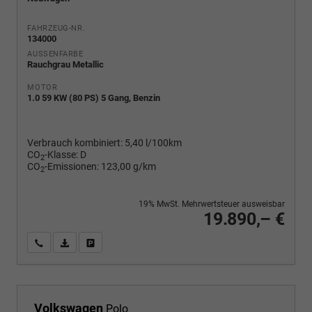
FAHRZEUG-NR.
134000
AUSSENFARBE
Rauchgrau Metallic
MOTOR
1.0 59 KW (80 PS) 5 Gang, Benzin
Verbrauch kombiniert:
5,40 l/100km
CO
-Klasse:
D
2
CO
-Emissionen:
123,00 g/km
2
19% MwSt. Mehrwertsteuer ausweisbar
19.890,– €
Wir rufen Sie an
PDF-Fahrzeugexposé drucken
Fahrzeug drucken, parken oder vergleichen
Volkswagen
Polo