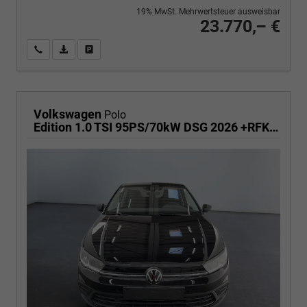
19% MwSt. Mehrwertsteuer ausweisbar
23.770,– €
Wir rufen Sie an
PDF-Fahrzeugexposé drucken
Fahrzeug drucken, parken oder vergleichen
Volkswagen
Polo
Edition 1.0 TSI 95PS/70kW DSG 2026 +RFK +Getönte Heckscheiben +TravelAssist +LED