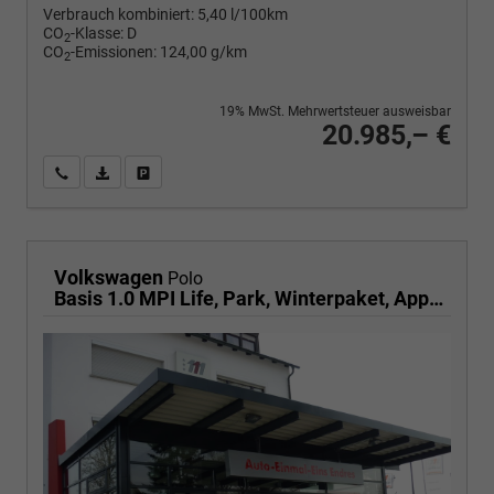
Verbrauch kombiniert:
5,40 l/100km
CO
-Klasse:
D
2
CO
-Emissionen:
124,00 g/km
2
19% MwSt. Mehrwertsteuer ausweisbar
20.985,– €
Wir rufen Sie an
PDF-Fahrzeugexposé drucken
Fahrzeug drucken, parken oder vergleichen
Volkswagen
Polo
Basis 1.0 MPI Life, Park, Winterpaket, App-Connect, sofort