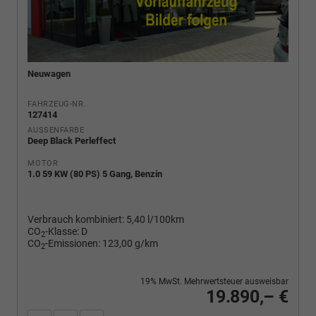
Neuwagen
FAHRZEUG-NR.
127414
AUSSENFARBE
Deep Black Perleffect
MOTOR
1.0 59 KW (80 PS) 5 Gang, Benzin
Verbrauch kombiniert:
5,40 l/100km
CO
-Klasse:
D
2
CO
-Emissionen:
123,00 g/km
2
19% MwSt. Mehrwertsteuer ausweisbar
19.890,– €