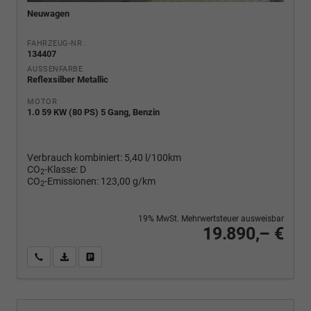
Neuwagen
FAHRZEUG-NR.
134407
AUSSENFARBE
Reflexsilber Metallic
MOTOR
1.0 59 KW (80 PS) 5 Gang, Benzin
Verbrauch kombiniert:
5,40 l/100km
CO
-Klasse:
D
2
CO
-Emissionen:
123,00 g/km
2
19% MwSt. Mehrwertsteuer ausweisbar
19.890,– €
Wir rufen Sie an
PDF-Fahrzeugexposé drucken
Fahrzeug drucken, parken oder vergleichen