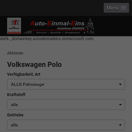
Menü
------------ Host Name : selector1._domainkey Points to address or value:
selector1-aee-de0k._domainkey.autoeinmaleins.onmicrosoft.com Host
Name : selector2._domainkey Points to address or value: selector2-aee-
de0k._domainkey.autoeinmaleins.onmicrosoft.com
Aktionen
Volkswagen Polo
Verfügbarkeit, Art
Kraftstoff
Getriebe