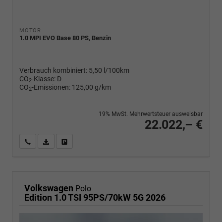
MOTOR
1.0 MPI EVO Base 80 PS, Benzin
Verbrauch kombiniert:
5,50 l/100km
CO
-Klasse:
D
2
CO
-Emissionen:
125,00 g/km
2
19% MwSt. Mehrwertsteuer ausweisbar
22.022,– €
Wir rufen Sie an
PDF-Fahrzeugexposé drucken
Fahrzeug drucken, parken oder vergleichen
Volkswagen
Polo
Edition 1.0 TSI 95PS/70kW 5G 2026