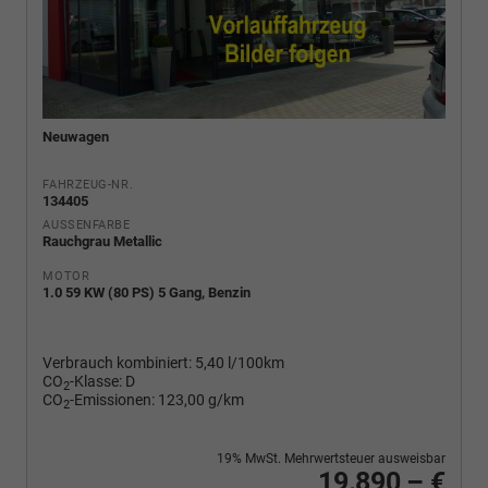
Neuwagen
FAHRZEUG-NR.
134405
AUSSENFARBE
Rauchgrau Metallic
MOTOR
1.0 59 KW (80 PS) 5 Gang, Benzin
Verbrauch kombiniert:
5,40 l/100km
CO
-Klasse:
D
2
CO
-Emissionen:
123,00 g/km
2
19% MwSt. Mehrwertsteuer ausweisbar
19.890,– €