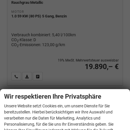
Rauchgrau Metallic
MOTOR
1.0 59 KW (80 PS) 5 Gang, Benzin
Verbrauch kombiniert:
5,40 l/100km
CO
-Klasse:
D
2
CO
-Emissionen:
123,00 g/km
2
19% MwSt. Mehrwertsteuer ausweisbar
19.890,– €
Wir rufen Sie an
PDF-Fahrzeugexposé drucken
Fahrzeug drucken, parken oder vergleichen
Wir respektieren Ihre Privatsphäre
Volkswagen
Polo
Unsere Website setzt Cookies ein, um unsere Dienste für Sie
Basis 1.0 MPI Life, Park, Winterpaket, App-Connect, sofort
bereitzustellen. Hierbei berücksichtigen wir Ihre Auswahl und
verarbeiten nur die Daten für Marketing, Analytics und
Personalisierung, für die Sie uns Ihr Einverständnis geben. Sie