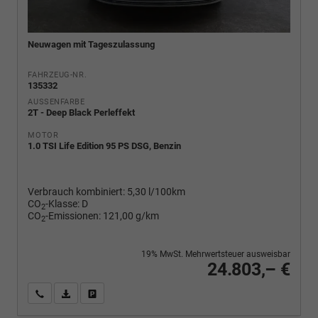
Neuwagen mit Tageszulassung
FAHRZEUG-NR.
135332
AUSSENFARBE
2T - Deep Black Perleffekt
MOTOR
1.0 TSI Life Edition 95 PS DSG, Benzin
Verbrauch kombiniert:
5,30 l/100km
CO
-Klasse:
D
2
CO
-Emissionen:
121,00 g/km
2
19% MwSt. Mehrwertsteuer ausweisbar
24.803,– €
Wir rufen Sie an
PDF-Fahrzeugexposé drucken
Fahrzeug drucken, parken oder vergleichen