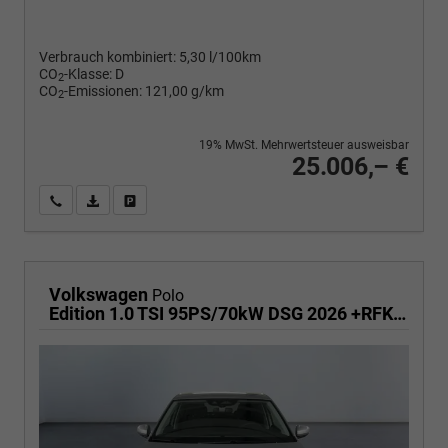
Verbrauch kombiniert:
5,30 l/100km
CO
-Klasse:
D
2
CO
-Emissionen:
121,00 g/km
2
19% MwSt. Mehrwertsteuer ausweisbar
25.006,– €
Wir rufen Sie an
PDF-Fahrzeugexposé drucken
Fahrzeug drucken, parken oder vergleichen
Volkswagen
Polo
Edition 1.0 TSI 95PS/70kW DSG 2026 +RFK +Getönte Heckscheiben +TravelAssist +LED