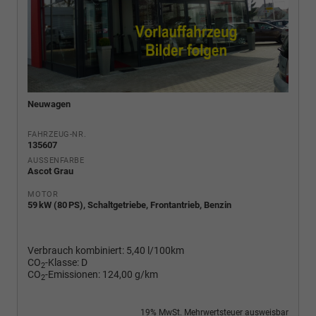
Neuwagen
FAHRZEUG-NR.
135607
AUSSENFARBE
Ascot Grau
MOTOR
59 kW (80 PS), Schaltgetriebe, Frontantrieb, Benzin
Verbrauch kombiniert:
5,40 l/100km
CO
-Klasse:
D
2
CO
-Emissionen:
124,00 g/km
2
19% MwSt. Mehrwertsteuer ausweisbar