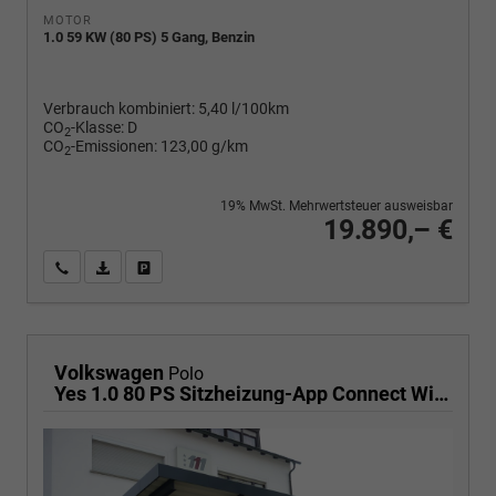
MOTOR
1.0 59 KW (80 PS) 5 Gang, Benzin
Verbrauch kombiniert:
5,40 l/100km
CO
-Klasse:
D
2
CO
-Emissionen:
123,00 g/km
2
19% MwSt. Mehrwertsteuer ausweisbar
19.890,– €
Wir rufen Sie an
PDF-Fahrzeugexposé drucken
Fahrzeug drucken, parken oder vergleichen
Volkswagen
Polo
Yes 1.0 80 PS Sitzheizung-App Connect Wireless-Einparkhilfe-Klima-Sofort