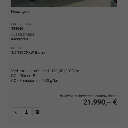
Neuwagen
FAHRZEUG-NR.
134646
AUSSENFARBE
ascotgrau
MOTOR
1.0 TSI 70 kW, Benzin
Verbrauch kombiniert:
121,00 l/100km
CO
-Klasse:
B
2
CO
-Emissionen:
5,30 g/km
2
19% MwSt. Mehrwertsteuer ausweisbar
21.990,– €
Wir rufen Sie an
PDF-Fahrzeugexposé drucken
Fahrzeug drucken, parken oder vergleichen