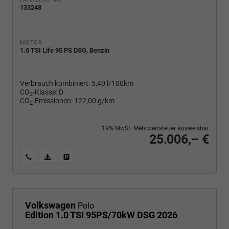
133248
MOTOR
1.0 TSI Life 95 PS DSG, Benzin
Verbrauch kombiniert:
5,40 l/100km
CO
-Klasse:
D
2
CO
-Emissionen:
122,00 g/km
2
19% MwSt. Mehrwertsteuer ausweisbar
25.006,– €
Wir rufen Sie an
PDF-Fahrzeugexposé drucken
Fahrzeug drucken, parken oder vergleichen
Volkswagen
Polo
Edition 1.0 TSI 95PS/70kW DSG 2026