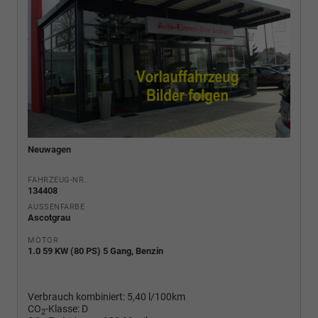
Neuwagen
FAHRZEUG-NR.
134408
AUSSENFARBE
Ascotgrau
MOTOR
1.0 59 KW (80 PS) 5 Gang, Benzin
Verbrauch kombiniert:
5,40 l/100km
CO
-Klasse:
D
2