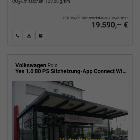
CO
-Emissionen:
123,00 g/km
2
19% MwSt. Mehrwertsteuer ausweisbar
19.590,– €
Wir rufen Sie an
PDF-Fahrzeugexposé drucken
Fahrzeug drucken, parken oder vergleichen
Volkswagen
Polo
Yes 1.0 80 PS Sitzheizung-App Connect Wireless-Einparkhilfe-Klima-Sofort