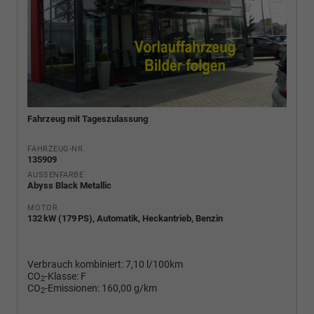
Fahrzeug mit Tageszulassung
FAHRZEUG-NR.
135909
AUSSENFARBE
Abyss Black Metallic
MOTOR
132 kW (179 PS), Automatik, Heckantrieb, Benzin
Verbrauch kombiniert:
7,10 l/100km
CO
-Klasse:
F
2
CO
-Emissionen:
160,00 g/km
2