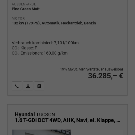
AUSSENFARBE
Pine Green Matt
MOTOR
132 kW (179 PS), Automatik, Heckantrieb, Benzin
Verbrauch kombiniert:
7,10 l/100km
CO
-Klasse:
F
2
CO
-Emissionen:
160,00 g/km
2
19% MwSt. Mehrwertsteuer ausweisbar
36.285,– €
Wir rufen Sie an
PDF-Fahrzeugexposé drucken
Fahrzeug drucken, parken oder vergleichen
Hyundai
TUCSON
1.6 T-GDI DCT 4WD, AHK, Navi, el. Klappe, Kamera, Side, Winter, 19-Zoll