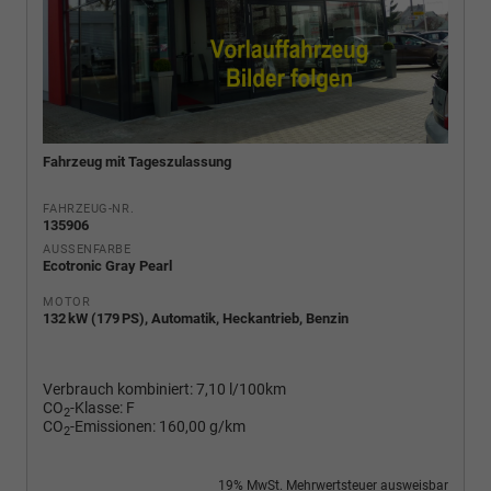
Fahrzeug mit Tageszulassung
FAHRZEUG-NR.
135906
AUSSENFARBE
Ecotronic Gray Pearl
MOTOR
132 kW (179 PS), Automatik, Heckantrieb, Benzin
Verbrauch kombiniert:
7,10 l/100km
CO
-Klasse:
F
2
CO
-Emissionen:
160,00 g/km
2
19% MwSt. Mehrwertsteuer ausweisbar