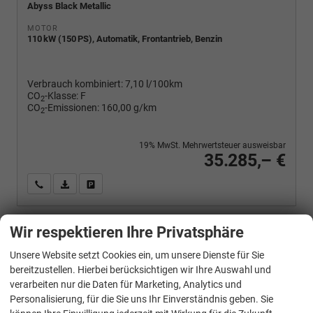
Abyss Black Metallic
MOTOR
110 kW (150 PS), Automatik, Frontantrieb, Benzin
Verbrauch kombiniert:
7,10 l/100km
CO
-Klasse:
F
2
CO
-Emissionen:
160,00 g/km
2
19% MwSt. Mehrwertsteuer ausweisbar
35.285,– €
Wir rufen Sie an
PDF-Fahrzeugexposé drucken
Fahrzeug drucken, parken oder vergleichen
Wir respektieren Ihre Privatsphäre
Hyundai
TUCSON
Unsere Website setzt Cookies ein, um unsere Dienste für Sie
1.6 T-GDI DCT 4WD, Navi, el. Klappe, Kamera, Side, Winter, 19-Zoll
bereitzustellen. Hierbei berücksichtigen wir Ihre Auswahl und
verarbeiten nur die Daten für Marketing, Analytics und
Personalisierung, für die Sie uns Ihr Einverständnis geben. Sie