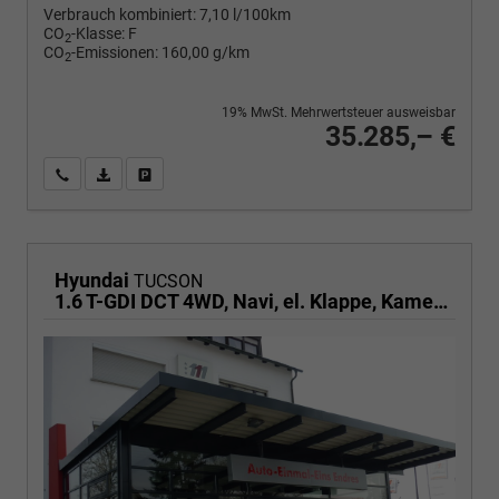
Verbrauch kombiniert:
7,10 l/100km
CO
-Klasse:
F
2
CO
-Emissionen:
160,00 g/km
2
19% MwSt. Mehrwertsteuer ausweisbar
35.285,– €
Wir rufen Sie an
PDF-Fahrzeugexposé drucken
Fahrzeug drucken, parken oder vergleichen
Hyundai
TUCSON
1.6 T-GDI DCT 4WD, Navi, el. Klappe, Kamera, Side, Winter, 19-Zoll