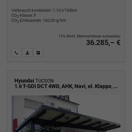
Verbrauch kombiniert:
7,10 l/100km
CO
-Klasse:
F
2
CO
-Emissionen:
160,00 g/km
2
19% MwSt. Mehrwertsteuer ausweisbar
36.285,– €
Wir rufen Sie an
PDF-Fahrzeugexposé drucken
Fahrzeug drucken, parken oder vergleichen
Hyundai
TUCSON
1.6 T-GDI DCT 4WD, AHK, Navi, el. Klappe, Kamera, Side, Winter, 19-Zoll