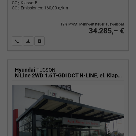
CO
-Klasse:
F
2
CO
-Emissionen:
160,00 g/km
2
19% MwSt. Mehrwertsteuer ausweisbar
34.285,– €
Wir rufen Sie an
PDF-Fahrzeugexposé drucken
Fahrzeug drucken, parken oder vergleichen
Hyundai
TUCSON
N Line 2WD 1.6 T-GDI DCT N-LINE, el. Klappe, Navi, Kamera, Side, Winter