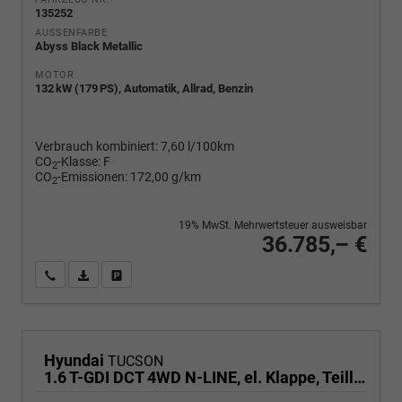
135252
AUSSENFARBE
Abyss Black Metallic
MOTOR
132 kW (179 PS), Automatik, Allrad, Benzin
Verbrauch kombiniert:
7,60 l/100km
CO
-Klasse:
F
2
CO
-Emissionen:
172,00 g/km
2
19% MwSt. Mehrwertsteuer ausweisbar
36.785,– €
Wir rufen Sie an
PDF-Fahrzeugexposé drucken
Fahrzeug drucken, parken oder vergleichen
Hyundai
TUCSON
1.6 T-GDI DCT 4WD N-LINE, el. Klappe, Teilleder, Navi, Kamera, ACC