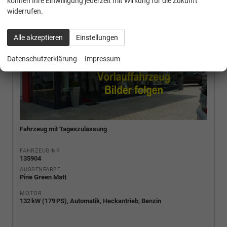
können Ihre Einwilligung jederzeit mit Wirkung für die Zukunft
widerrufen.
Alle akzeptieren
Einstellungen
Datenschutzerklärung
Impressum
Fahrzeug mit Tageszulassung
FAHRZEUG-NR.
135904
AUSSENFARBE
Pine Green Matt
MOTOR
132 kW (179 PS), Automatik, Heckantrieb, Benzin