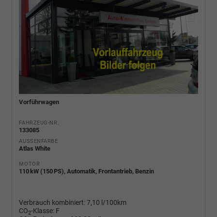
Vorführwagen
FAHRZEUG-NR.
133085
AUSSENFARBE
Atlas White
MOTOR
110 kW (150 PS), Automatik, Frontantrieb, Benzin
Verbrauch kombiniert:
7,10 l/100km
CO
-Klasse:
F
2