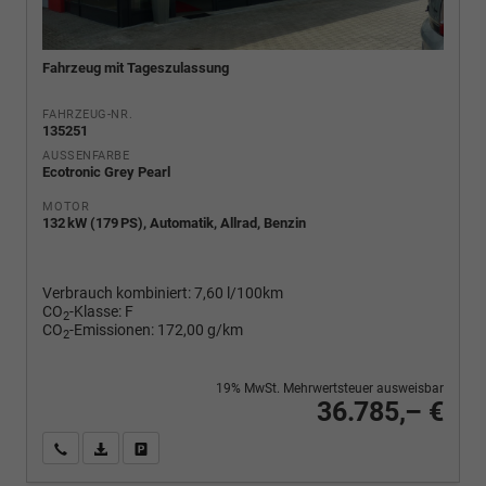
Fahrzeug mit Tageszulassung
FAHRZEUG-NR.
135251
AUSSENFARBE
Ecotronic Grey Pearl
MOTOR
132 kW (179 PS), Automatik, Allrad, Benzin
Verbrauch kombiniert:
7,60 l/100km
CO
-Klasse:
F
2
CO
-Emissionen:
172,00 g/km
2
19% MwSt. Mehrwertsteuer ausweisbar
36.785,– €
Wir rufen Sie an
PDF-Fahrzeugexposé drucken
Fahrzeug drucken, parken oder vergleichen