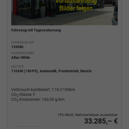
Fahrzeug mit Tageszulassung
FAHRZEUG-NR.
133086
AUSSENFARBE
Atlas White
MOTOR
110 kW (150 PS), Automatik, Frontantrieb, Benzin
Verbrauch kombiniert:
7,10 l/100km
CO
-Klasse:
F
2
CO
-Emissionen:
160,00 g/km
2
19% MwSt. Mehrwertsteuer ausweisbar
33.285,– €