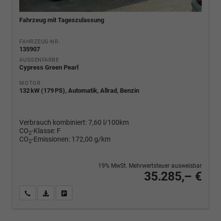
Fahrzeug mit Tageszulassung
FAHRZEUG-NR.
135907
AUSSENFARBE
Cypress Green Pearl
MOTOR
132 kW (179 PS), Automatik, Allrad, Benzin
Verbrauch kombiniert:
7,60 l/100km
CO
-Klasse:
F
2
CO
-Emissionen:
172,00 g/km
2
19% MwSt. Mehrwertsteuer ausweisbar
35.285,– €
Wir rufen Sie an
PDF-Fahrzeugexposé drucken
Fahrzeug drucken, parken oder vergleichen