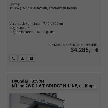
MOTOR
110 kW (150 PS), Automatik, Frontantrieb, Benzin
Verbrauch kombiniert:
7,10 l/100km
CO
-Klasse:
F
2
CO
-Emissionen:
160,00 g/km
2
19% MwSt. Mehrwertsteuer ausweisbar
34.285,– €
Wir rufen Sie an
PDF-Fahrzeugexposé drucken
Fahrzeug drucken, parken oder vergleichen
Hyundai
TUCSON
N Line 2WD 1.6 T-GDI DCT N-LINE, el. Klappe, Navi, Kamera, Side, Winter