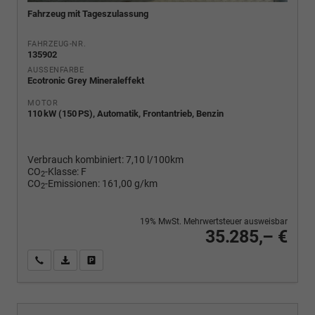
Fahrzeug mit Tageszulassung
FAHRZEUG-NR.
135902
AUSSENFARBE
Ecotronic Grey Mineraleffekt
MOTOR
110 kW (150 PS), Automatik, Frontantrieb, Benzin
Verbrauch kombiniert:
7,10 l/100km
CO
-Klasse:
F
2
CO
-Emissionen:
161,00 g/km
2
19% MwSt. Mehrwertsteuer ausweisbar
35.285,– €
Wir rufen Sie an
PDF-Fahrzeugexposé drucken
Fahrzeug drucken, parken oder vergleichen