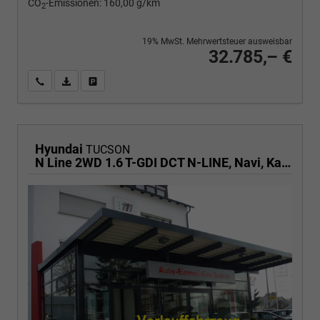
CO
-Emissionen:
160,00 g/km
2
19% MwSt. Mehrwertsteuer ausweisbar
32.785,– €
Wir rufen Sie an
PDF-Fahrzeugexposé drucken
Fahrzeug drucken, parken oder vergleichen
Hyundai
TUCSON
N Line 2WD 1.6 T-GDI DCT N-LINE, Navi, Kamera, Side, Winter