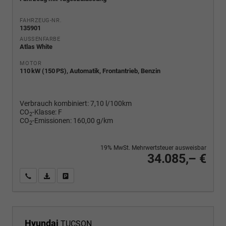
FAHRZEUG-NR.
135901
AUSSENFARBE
Atlas White
MOTOR
110 kW (150 PS), Automatik, Frontantrieb, Benzin
Verbrauch kombiniert:
7,10 l/100km
CO
-Klasse:
F
2
CO
-Emissionen:
160,00 g/km
2
19% MwSt. Mehrwertsteuer ausweisbar
34.085,– €
Wir rufen Sie an
PDF-Fahrzeugexposé drucken
Fahrzeug drucken, parken oder vergleichen
Hyundai
TUCSON