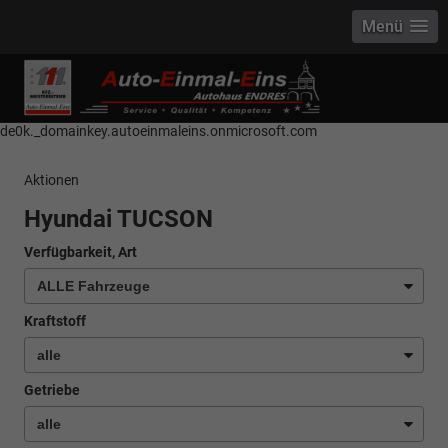
Menü
------------ Host Name : selector1._domainkey Points to address or value:
selector1-aee-de0k._domainkey.autoeinmaleins.onmicrosoft.com Host
Name : selector2._domainkey Points to address or value: selector2-aee-
de0k._domainkey.autoeinmaleins.onmicrosoft.com
Aktionen
Hyundai TUCSON
Verfügbarkeit, Art
Kraftstoff
Getriebe