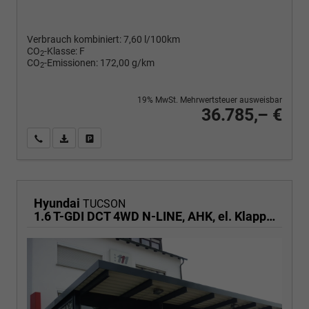
Verbrauch kombiniert:
7,60 l/100km
CO
-Klasse:
F
2
CO
-Emissionen:
172,00 g/km
2
19% MwSt. Mehrwertsteuer ausweisbar
36.785,– €
Wir rufen Sie an
PDF-Fahrzeugexposé drucken
Fahrzeug drucken, parken oder vergleichen
Hyundai
TUCSON
1.6 T-GDI DCT 4WD N-LINE, AHK, el. Klappe, Teilleder, Navi, Kamera, ACC