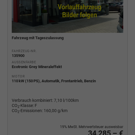
Fahrzeug mit Tageszulassung
FAHRZEUG-NR.
135900
AUSSENFARBE
Ecotronic Grey Mineraleffekt
MOTOR
110 kW (150 PS), Automatik, Frontantrieb, Benzin
Verbrauch kombiniert:
7,10 l/100km
CO
-Klasse:
F
2
CO
-Emissionen:
160,00 g/km
2
19% MwSt. Mehrwertsteuer ausweisbar
34.285,– €