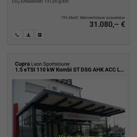
CO
-Emissionen:
131,00 g/km
2
19% MwSt. Mehrwertsteuer ausweisbar
31.080,– €
Wir rufen Sie an
PDF-Fahrzeugexposé drucken
Fahrzeug drucken, parken oder vergleichen
Cupra
Leon Sportstourer
1.5 eTSI 110 kW Kombi ST DSG AHK ACC LED