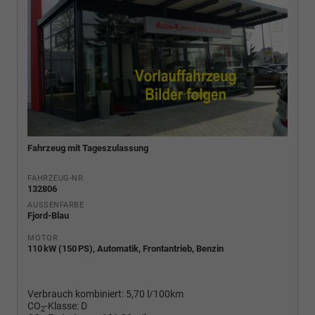
Fahrzeug mit Tageszulassung
FAHRZEUG-NR.
132806
AUSSENFARBE
Fjord-Blau
MOTOR
110 kW (150 PS), Automatik, Frontantrieb, Benzin
Verbrauch kombiniert:
5,70 l/100km
CO
-Klasse:
D
2