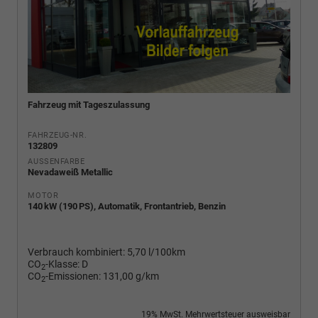
Fahrzeug mit Tageszulassung
FAHRZEUG-NR.
132809
AUSSENFARBE
Nevadaweiß Metallic
MOTOR
140 kW (190 PS), Automatik, Frontantrieb, Benzin
Verbrauch kombiniert:
5,70 l/100km
CO
-Klasse:
D
2
CO
-Emissionen:
131,00 g/km
2
19% MwSt. Mehrwertsteuer ausweisbar