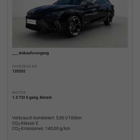
___ Ankaufsvorgang
FAHRZEUG-NR.
135202
MOTOR
1.5 TSI 6 gang, Benzin
Verbrauch kombiniert:
5,80 l/100km
CO
-Klasse:
E
2
CO
-Emissionen:
140,00 g/km
2