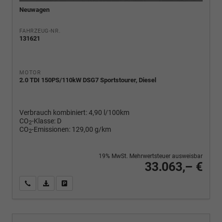
Neuwagen
FAHRZEUG-NR.
131621
MOTOR
2.0 TDI 150PS/110kW DSG7 Sportstourer, Diesel
Verbrauch kombiniert:
4,90 l/100km
CO
-Klasse:
D
2
CO
-Emissionen:
129,00 g/km
2
19% MwSt. Mehrwertsteuer ausweisbar
33.063,– €
Wir rufen Sie an
PDF-Fahrzeugexposé drucken
Fahrzeug drucken, parken oder vergleichen