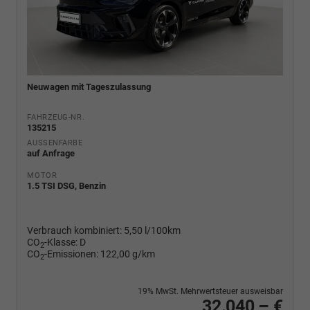
Neuwagen mit Tageszulassung
FAHRZEUG-NR.
135215
AUSSENFARBE
auf Anfrage
MOTOR
1.5 TSI DSG, Benzin
Verbrauch kombiniert:
5,50 l/100km
CO
-Klasse:
D
2
CO
-Emissionen:
122,00 g/km
2
19% MwSt. Mehrwertsteuer ausweisbar
32.040,– €