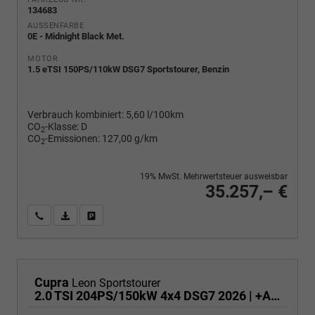
134683
AUSSENFARBE
0E - Midnight Black Met.
MOTOR
1.5 eTSI 150PS/110kW DSG7 Sportstourer, Benzin
Verbrauch kombiniert:
5,60 l/100km
CO
-Klasse:
D
2
CO
-Emissionen:
127,00 g/km
2
19% MwSt. Mehrwertsteuer ausweisbar
35.257,– €
Wir rufen Sie an
PDF-Fahrzeugexposé drucken
Fahrzeug drucken, parken oder vergleichen
Cupra
Leon Sportstourer
2.0 TSI 204PS/150kW 4x4 DSG7 2026 | +AHK +RFK +El.Hecklappe +CUPRA HD Matrix +NAVI +5J Erw. Garantie - RESERIVERT