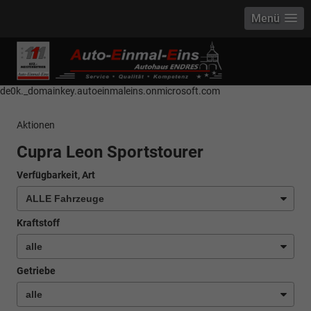
Menü
------------ Host Name : selector1._domainkey Points to address or value:
selector1-aee-de0k._domainkey.autoeinmaleins.onmicrosoft.com Host
Name : selector2._domainkey Points to address or value: selector2-aee-
de0k._domainkey.autoeinmaleins.onmicrosoft.com
Aktionen
Cupra Leon Sportstourer
Verfügbarkeit, Art
Kraftstoff
Getriebe