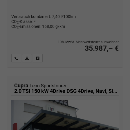
Verbrauch kombiniert:
7,40 l/100km
CO
-Klasse:
F
2
CO
-Emissionen:
168,00 g/km
2
19% MwSt. Mehrwertsteuer ausweisbar
35.987,– €
Wir rufen Sie an
PDF-Fahrzeugexposé drucken
Fahrzeug drucken, parken oder vergleichen
Cupra
Leon Sportstourer
2.0 TSI 150 kW 4Drive DSG 4Drive, Navi, Side, Matrix, el. Klappe, 18-Zoll, 5 J.-Garantie