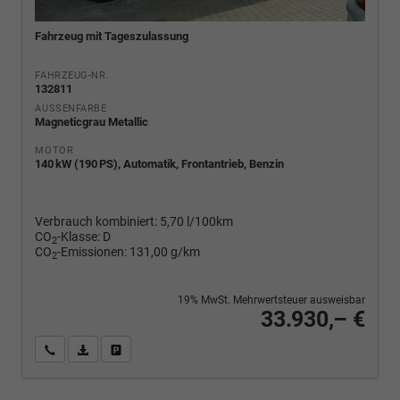
Fahrzeug mit Tageszulassung
FAHRZEUG-NR.
132811
AUSSENFARBE
Magneticgrau Metallic
MOTOR
140 kW (190 PS), Automatik, Frontantrieb, Benzin
Verbrauch kombiniert:
5,70 l/100km
CO
-Klasse:
D
2
CO
-Emissionen:
131,00 g/km
2
19% MwSt. Mehrwertsteuer ausweisbar
33.930,– €
Wir rufen Sie an
PDF-Fahrzeugexposé drucken
Fahrzeug drucken, parken oder vergleichen