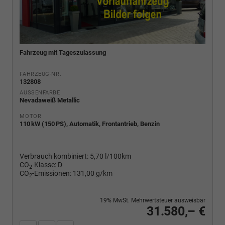
Fahrzeug mit Tageszulassung
FAHRZEUG-NR.
132808
AUSSENFARBE
Nevadaweiß Metallic
MOTOR
110 kW (150 PS), Automatik, Frontantrieb, Benzin
Verbrauch kombiniert:
5,70 l/100km
CO
-Klasse:
D
2
CO
-Emissionen:
131,00 g/km
2
19% MwSt. Mehrwertsteuer ausweisbar
31.580,– €