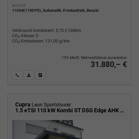
MOTOR
110 kW (150 PS), Automatik, Frontantrieb, Benzin
Verbrauch kombiniert:
5,70 l/100km
CO
-Klasse:
D
2
CO
-Emissionen:
131,00 g/km
2
19% MwSt. Mehrwertsteuer ausweisbar
31.880,– €
Wir rufen Sie an
PDF-Fahrzeugexposé drucken
Fahrzeug drucken, parken oder vergleichen
Cupra
Leon Sportstourer
1.5 eTSI 110 kW Kombi ST DSG Edge AHK ACC LED