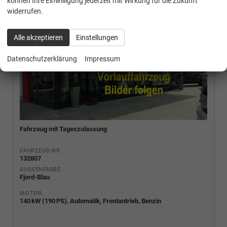
können Ihre Einwilligung jederzeit mit Wirkung für die Zukunft
widerrufen.
Alle akzeptieren
Einstellungen
Datenschutzerklärung
Impressum
Fahrzeug mit Tageszulassung
FAHRZEUG-NR.
132807
AUSSENFARBE
Fjord-Blau
MOTOR
140 kW (190 PS), Automatik, Frontantrieb, Benzin