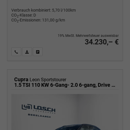
Verbrauch kombiniert:
5,70 l/100km
CO
-Klasse:
D
2
CO
-Emissionen:
131,00 g/km
2
19% MwSt. Mehrwertsteuer ausweisbar
34.230,– €
Wir rufen Sie an
PDF-Fahrzeugexposé drucken
Fahrzeug drucken, parken oder vergleichen
Cupra
Leon Sportstourer
1.5 TSI 110 KW 6-Gang- 2.0 6-gang, Drive Paket, Virtual Pedal für HeckklaLED MATRIX ULTRA , dynamische Blinkleuchten, Navigation, ,Pack Safe XL, PDC, Winterpaket, Klimaautomatik 3 Z., 18 Zoll Alufelgen Garbi, Edge Paket