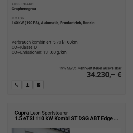
AUSSENFARBE
Graphenegrau
MOTOR
140 kW (190 PS), Automatik, Frontantrieb, Benzin
Verbrauch kombiniert:
5,70 l/100km
CO
-Klasse:
D
2
CO
-Emissionen:
131,00 g/km
2
19% MwSt. Mehrwertsteuer ausweisbar
34.230,– €
Wir rufen Sie an
PDF-Fahrzeugexposé drucken
Fahrzeug drucken, parken oder vergleichen
Cupra
Leon Sportstourer
1.5 eTSI 110 kW Kombi ST DSG ABT Edge AHK ACC LED