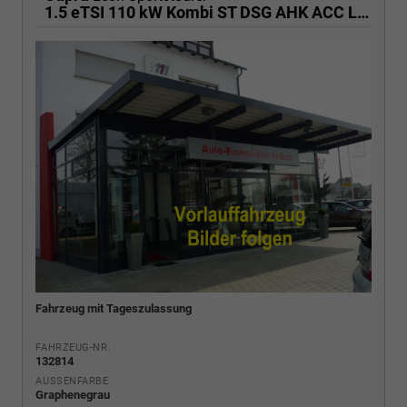
1.5 eTSI 110 kW Kombi ST DSG AHK ACC LED
Fahrzeug mit Tageszulassung
FAHRZEUG-NR.
132814
AUSSENFARBE
Graphenegrau