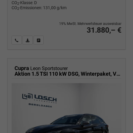
CO
-Klasse:
D
2
CO
-Emissionen:
131,00 g/km
2
19% MwSt. Mehrwertsteuer ausweisbar
31.880,– €
Wir rufen Sie an
PDF-Fahrzeugexposé drucken
Fahrzeug drucken, parken oder vergleichen
Cupra
Leon Sportstourer
Aktion 1.5 TSI 110 kW DSG, Winterpaket, Virtual Pedal für Heckklappe, Klimaautomatik 3 Zonen, 18 Zoll Alufelgen, elektr. ACC,Full-LED,PDC, Radioanlage,induktive Ladestation