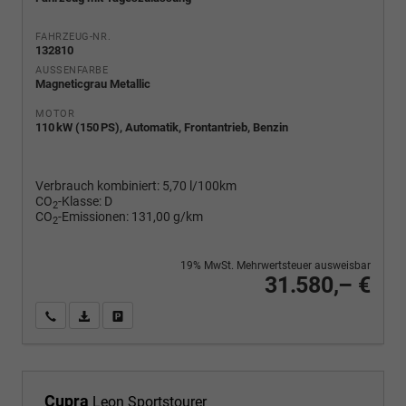
FAHRZEUG-NR.
132810
AUSSENFARBE
Magneticgrau Metallic
MOTOR
110 kW (150 PS), Automatik, Frontantrieb, Benzin
Verbrauch kombiniert:
5,70 l/100km
CO
-Klasse:
D
2
CO
-Emissionen:
131,00 g/km
2
19% MwSt. Mehrwertsteuer ausweisbar
31.580,– €
Wir rufen Sie an
PDF-Fahrzeugexposé drucken
Fahrzeug drucken, parken oder vergleichen
Cupra
Leon Sportstourer