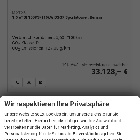
MOTOR
1.5 eTSI 150PS/110kW DSG7 Sportstourer, Benzin
Verbrauch kombiniert:
5,60 l/100km
CO
-Klasse:
D
2
CO
-Emissionen:
127,00 g/km
2
19% MwSt. Mehrwertsteuer ausweisbar
33.128,– €
Wir rufen Sie an
PDF-Fahrzeugexposé drucken
Fahrzeug drucken, parken oder vergleichen
Wir respektieren Ihre Privatsphäre
Cupra
Leon Sportstourer
Unsere Website setzt Cookies ein, um unsere Dienste für Sie
1.5 eTSI 110 kW Kombi ST DSG ABT AHK ACC LED
bereitzustellen. Hierbei berücksichtigen wir Ihre Auswahl und
verarbeiten nur die Daten für Marketing, Analytics und
Personalisierung, für die Sie uns Ihr Einverständnis geben. Sie