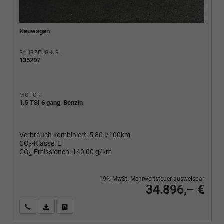
Neuwagen
FAHRZEUG-NR.
135207
MOTOR
1.5 TSI 6 gang, Benzin
Verbrauch kombiniert:
5,80 l/100km
CO
-Klasse:
E
2
CO
-Emissionen:
140,00 g/km
2
19% MwSt. Mehrwertsteuer ausweisbar
34.896,– €
Wir rufen Sie an
PDF-Fahrzeugexposé drucken
Fahrzeug drucken, parken oder vergleichen