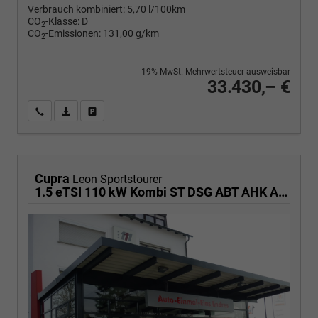
Verbrauch kombiniert:
5,70 l/100km
CO
-Klasse:
D
2
CO
-Emissionen:
131,00 g/km
2
19% MwSt. Mehrwertsteuer ausweisbar
33.430,– €
Wir rufen Sie an
PDF-Fahrzeugexposé drucken
Fahrzeug drucken, parken oder vergleichen
Cupra
Leon Sportstourer
1.5 eTSI 110 kW Kombi ST DSG ABT AHK ACC LED