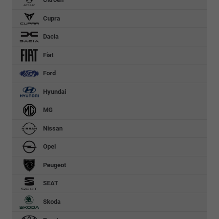
Cupra
Dacia
Fiat
Ford
Hyundai
MG
Nissan
Opel
Peugeot
SEAT
Skoda