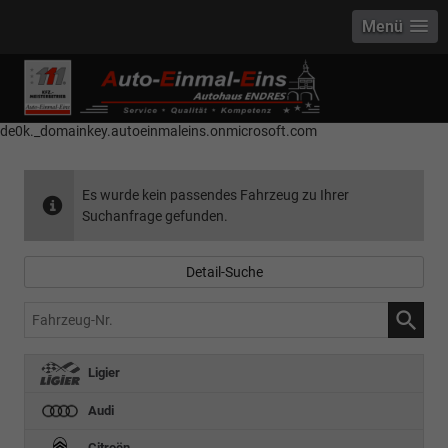
Menü
------------ Host Name : selector1._domainkey Points to address or value:
selector1-aee-de0k._domainkey.autoeinmaleins.onmicrosoft.com Host
Name : selector2._domainkey Points to address or value: selector2-aee-
de0k._domainkey.autoeinmaleins.onmicrosoft.com
Es wurde kein passendes Fahrzeug zu Ihrer
Suchanfrage gefunden.
Detail-Suche
Fahrzeug-
Nr.
Ligier
Audi
Citroën