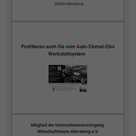
90584
Allersberg
Profitieren auch Sie vom
A
uto-
E
inmal-
E
ins
Werkstattsystem
Mitglied der
Unternehmervereinigung
Wirtschaftsraum Allersberg e.V.