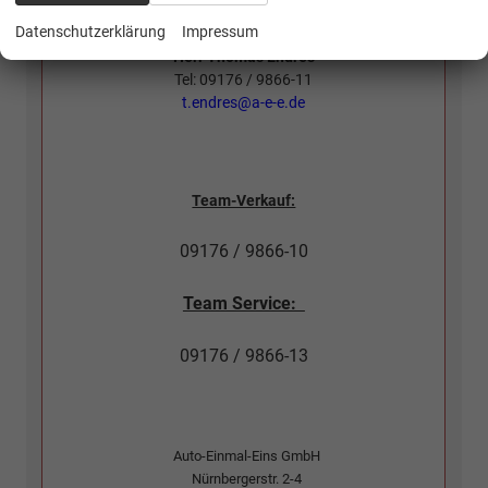
Datenschutzerklärung
Impressum
Herr Thomas Endres
Tel: 09176 / 9866-11
t.endres@a-e-e.de
Team-Verkauf:
09176 / 9866-10
Team Service:
09176 / 9866-13
Auto-Einmal-Eins GmbH
Nürnbergerstr. 2-4