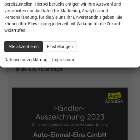
Geparkte Fahrzeuge (
0
)
bereitzustellen. Hierbei berücksichtigen wir Ihre Auswahl und
verarbeiten nur die Daten für Marketing, Analytics und
Anmelden
Personalisierung, für die Sie uns Ihr Einverständnis geben. Sie
können Ihre Einwilligung jederzeit mit Wirkung für die Zukunft
2359 Fahrzeuge
widerrufen.
Leichtkraft Lager-Vorlauf
Alle akzeptieren
Einstellungen
Inzahlungnahme
Datenschutzerklärung
Impressum
B2B-HÄNDLERPORTAL
Händler-Login beantragen