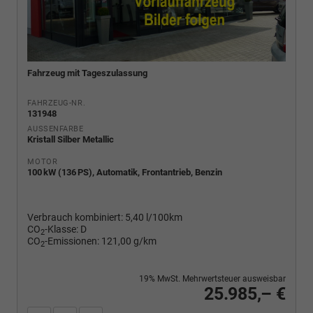
Fahrzeug mit Tageszulassung
FAHRZEUG-NR.
131948
AUSSENFARBE
Kristall Silber Metallic
MOTOR
100 kW (136 PS), Automatik, Frontantrieb, Benzin
Verbrauch kombiniert:
5,40 l/100km
CO
-Klasse:
D
2
CO
-Emissionen:
121,00 g/km
2
19% MwSt. Mehrwertsteuer ausweisbar
25.985,– €