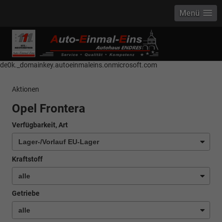
Menü
------------ Host Name : selector1._domainkey Points to address or value:
selector1-aee-de0k._domainkey.autoeinmaleins.onmicrosoft.com Host
Name : selector2._domainkey Points to address or value: selector2-aee-
de0k._domainkey.autoeinmaleins.onmicrosoft.com
Aktionen
Opel Frontera
Verfügbarkeit, Art
Kraftstoff
Getriebe