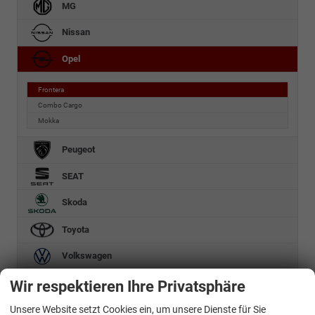
MG
Nissan
Opel
Frontera
Combo Cargo
Mokka
Peugeot
SEAT
Skoda
Toyota
Volkswagen
Weitere
Wir respektieren Ihre Privatsphäre
Unsere Website setzt Cookies ein, um unsere Dienste für Sie