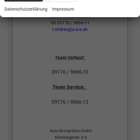
Datenschutzerklärung
Impressum
Herr Thomas Endres
Tel: 09176 / 9866-11
t.endres@a-e-e.de
Team-Verkauf:
09176 / 9866-10
Team Service:
09176 / 9866-13
Auto-Einmal-Eins GmbH
Nürnbergerstr. 2-4