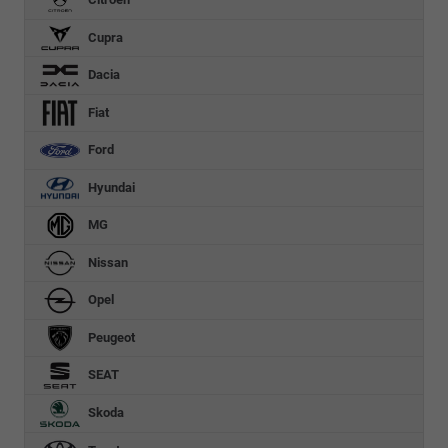
Cupra
Dacia
Fiat
Ford
Hyundai
MG
Nissan
Opel
Peugeot
SEAT
Skoda