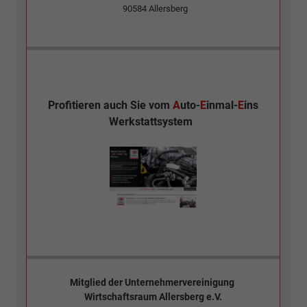
90584
Allersberg
Profitieren auch Sie vom
A
uto-
E
inmal-
E
ins
Werkstattsystem
Mitglied der
Unternehmervereinigung
Wirtschaftsraum Allersberg e.V.