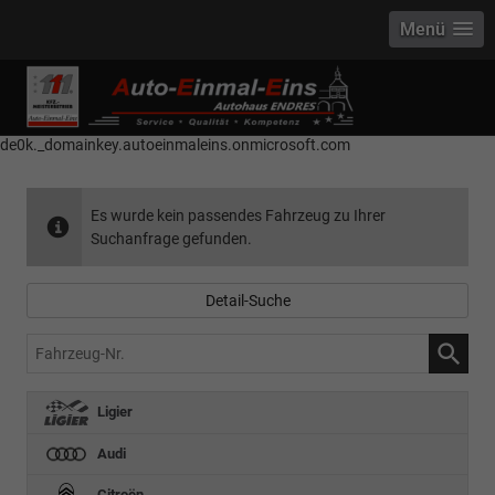
Menü
------------ Host Name : selector1._domainkey Points to address or value:
selector1-aee-de0k._domainkey.autoeinmaleins.onmicrosoft.com Host
Name : selector2._domainkey Points to address or value: selector2-aee-
de0k._domainkey.autoeinmaleins.onmicrosoft.com
Es wurde kein passendes Fahrzeug zu Ihrer
Suchanfrage gefunden.
Detail-Suche
Fahrzeug-
Nr.
Ligier
Audi
Citroën