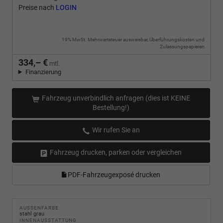
Preise nach
LOGIN
19% MwSt. Mehrwertsteuer ausweisbar, Überführungskosten und
Zulassungspapieren
334,– €
mtl.
Finanzierung
Fahrzeug unverbindlich anfragen (dies ist KEINE
Bestellung!)
Wir rufen Sie an
Fahrzeug drucken, parken oder vergleichen
PDF-Fahrzeugexposé drucken
AUSSENFARBE
stahl grau
INNENAUSSTATTUNG