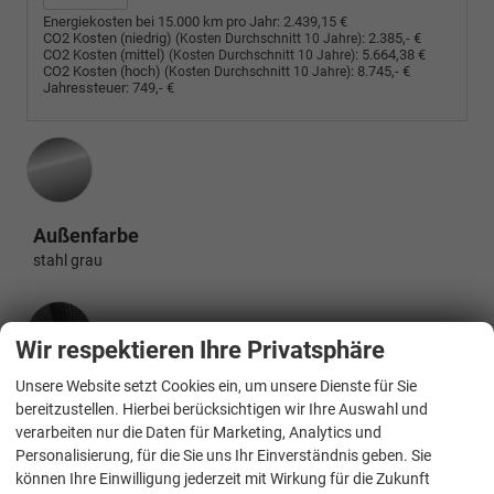
Energiekosten bei 15.000 km pro Jahr:
2.439,15 €
CO2 Kosten (niedrig)
:
2.385,- €
(Kosten Durchschnitt 10 Jahre)
CO2 Kosten (mittel)
:
5.664,38 €
(Kosten Durchschnitt 10 Jahre)
CO2 Kosten (hoch)
:
8.745,- €
(Kosten Durchschnitt 10 Jahre)
Jahressteuer:
749,- €
Außenfarbe
stahl grau
Innenausstattung
Wir respektieren Ihre Privatsphäre
Unsere Website setzt Cookies ein, um unsere Dienste für Sie
Innenausstattung
bereitzustellen. Hierbei berücksichtigen wir Ihre Auswahl und
Schwarz
verarbeiten nur die Daten für Marketing, Analytics und
Personalisierung, für die Sie uns Ihr Einverständnis geben. Sie
können Ihre Einwilligung jederzeit mit Wirkung für die Zukunft