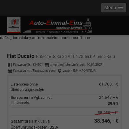
Menü
------------ Host Name : selector1._domainkey Points to address or value:
selector1-aee-de0k._domainkey.autoeinmaleins.onmicrosoft.com Host
Name : selector2._domainkey Points to address or value: selector2-aee-
de0k._domainkey.autoeinmaleins.onmicrosoft.com
Fiat Ducato
Pritsche DoKa 35 AT L4 7S TechP Temp Kam
Fahrzeug-Nr.:
134501
unverbindliche Lieferzeit:
10.01.2027
Fahrzeug mit Tageszulassung
Lager - EU-IMPORTEUR
61.703,– €
Listenpreis ohne
Überführungskosten
24.647,– €
Sie sparen im Vgl. zum dt.
Listenpreis:
39,9%
38.635,– €
38.346,– €
Gesamtpreis inklusive
Überführungskosten. B2B-