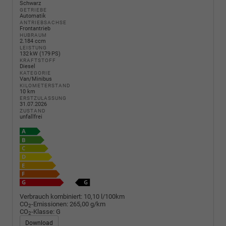
Schwarz
GETRIEBE
Automatik
ANTRIEBSACHSE
Frontantrieb
HUBRAUM
2.184 ccm
LEISTUNG
132 kW (179 PS)
KRAFTSTOFF
Diesel
KATEGORIE
Van/Minibus
KILOMETERSTAND
10 km
ERSTZULASSUNG
31.07.2026
ZUSTAND
unfallfrei
Verbrauch kombiniert:
10,10 l/100km
CO
-Emissionen:
265,00 g/km
2
CO
-Klasse:
G
2
Download