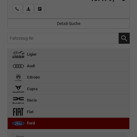
Wir rufen Sie an
PDF-Fahrzeugexposé drucken
Fahrzeug drucken, parken oder vergleichen
Detail-Suche
Fahrzeug-
Nr.
Ligier
Audi
Citroën
Cupra
Dacia
Fiat
Ford
Kuga