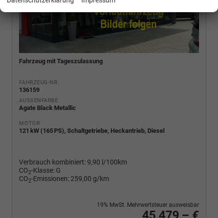
Datenschutzerklärung
Impressum
Fahrzeug mit Tageszulassung
FAHRZEUG-NR.
136159
AUSSENFARBE
Agate Black Metallic
MOTOR
121 kW (165 PS), Schaltgetriebe, Heckantrieb, Diesel
Verbrauch kombiniert:
9,90 l/100km
CO
-Klasse:
G
2
CO
-Emissionen:
259,00 g/km
2
19% MwSt. Mehrwertsteuer ausweisbar
45.479,– €