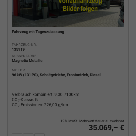
Fahrzeug mit Tageszulassung
FAHRZEUG-NR.
135919
AUSSENFARBE
Magnetic Metallic
MOTOR
96 kW (131 PS), Schaltgetriebe, Frontantrieb, Diesel
Verbrauch kombiniert:
9,00 l/100km
CO
-Klasse:
G
2
CO
-Emissionen:
226,00 g/km
2
19% MwSt. Mehrwertsteuer ausweisbar
35.069,– €