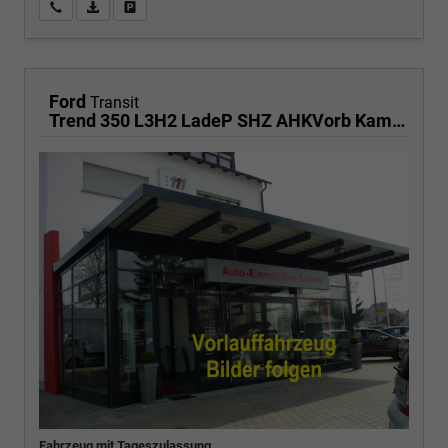
Wir rufen Sie an
PDF-Fahrzeugexposé drucken
Fahrzeug drucken, parken oder vergleichen
Ford
Transit
Trend 350 L3H2 LadeP SHZ AHKVorb Kam 3-S
Fahrzeug mit Tageszulassung