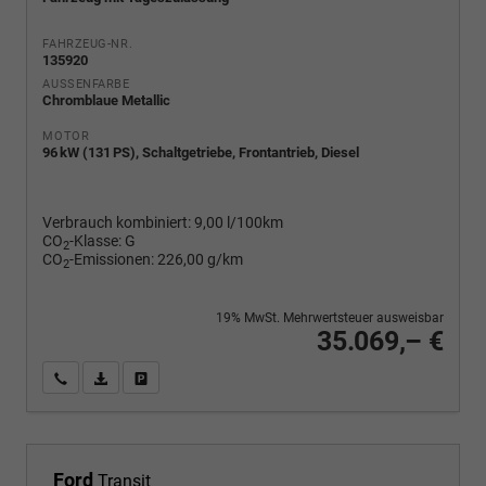
FAHRZEUG-NR.
135920
AUSSENFARBE
Chromblaue Metallic
MOTOR
96 kW (131 PS), Schaltgetriebe, Frontantrieb, Diesel
Verbrauch kombiniert:
9,00 l/100km
CO
-Klasse:
G
2
CO
-Emissionen:
226,00 g/km
2
19% MwSt. Mehrwertsteuer ausweisbar
35.069,– €
Wir rufen Sie an
PDF-Fahrzeugexposé drucken
Fahrzeug drucken, parken oder vergleichen
Ford
Transit