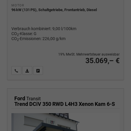
MOTOR
96 kW (131 PS), Schaltgetriebe, Frontantrieb, Diesel
Verbrauch kombiniert:
9,00 l/100km
CO
-Klasse:
G
2
CO
-Emissionen:
226,00 g/km
2
19% MwSt. Mehrwertsteuer ausweisbar
35.069,– €
Wir rufen Sie an
PDF-Fahrzeugexposé drucken
Fahrzeug drucken, parken oder vergleichen
Ford
Transit
Trend DCiV 350 RWD L4H3 Xenon Kam 6-S