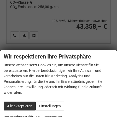
CO
-Klasse:
G
2
CO
-Emissionen:
258,00 g/km
2
19% MwSt. Mehrwertsteuer ausweisbar
43.358,– €
Wir rufen Sie an
PDF-Fahrzeugexposé drucken
Fahrzeug drucken, parken oder vergleichen
Wir respektieren Ihre Privatsphäre
Ford
Transit
Trend DCiV 350 RWD L4H3 StandH Xenon Kam
Unsere Website setzt Cookies ein, um unsere Dienste für Sie
bereitzustellen. Hierbei berücksichtigen wir Ihre Auswahl und
verarbeiten nur die Daten für Marketing, Analytics und
Personalisierung, für die Sie uns Ihr Einverständnis geben. Sie
können Ihre Einwilligung jederzeit mit Wirkung für die Zukunft
widerrufen.
Alle akzeptieren
Einstellungen