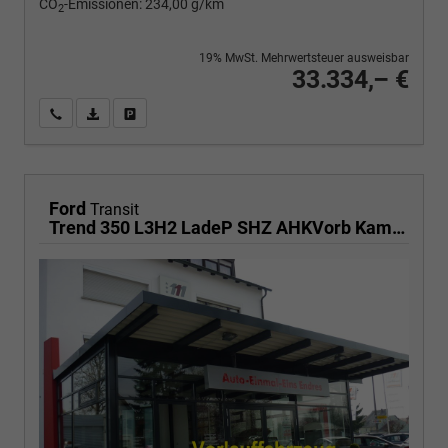
CO
-Emissionen:
234,00 g/km
2
19% MwSt. Mehrwertsteuer ausweisbar
33.334,– €
Wir rufen Sie an
PDF-Fahrzeugexposé drucken
Fahrzeug drucken, parken oder vergleichen
Ford
Transit
Trend 350 L3H2 LadeP SHZ AHKVorb Kam 3-S