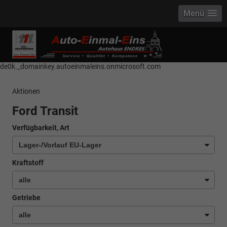
Menü
------------ Host Name : selector1._domainkey Points to address or value:
selector1-aee-de0k._domainkey.autoeinmaleins.onmicrosoft.com Host
Name : selector2._domainkey Points to address or value: selector2-aee-
de0k._domainkey.autoeinmaleins.onmicrosoft.com
Aktionen
Ford Transit
Verfügbarkeit, Art
Kraftstoff
Getriebe