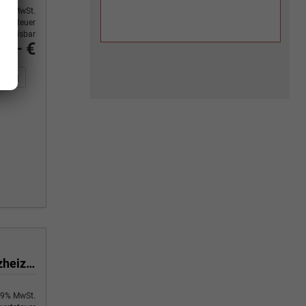
9% MwSt.
ertsteuer
usweisbar
0,– €
n Sie an
DF-Fahrzeugexposé drucken
Fahrzeug drucken, parken oder vergleichen
Black Edition 1,0 T GDI DCT-7 Navigation 16 Zoll Kamera PDC Sitzheizung
9% MwSt.