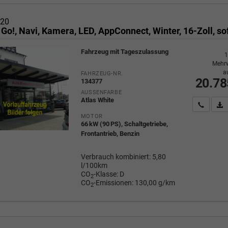
i20
 Go!, Navi, Kamera, LED, AppConnect, Winter, 16-Zoll, so
Fahrzeug mit Tageszulassung
1
Mehrw
a
FAHRZEUG-NR.
20.78
134377
AUSSENFARBE
Atlas White
Wir rufe
P
MOTOR
66 kW (90 PS), Schaltgetriebe,
Frontantrieb, Benzin
Verbrauch kombiniert:
5,80
l/100km
CO
-Klasse:
D
2
CO
-Emissionen:
130,00 g/km
2