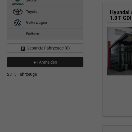
Skoda
Hyundai
Toyota
1.0 T-GDI
Volkswagen
Weitere
Geparkte Fahrzeuge (
0
)
Anmelden
2315 Fahrzeuge