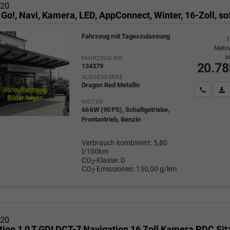
i20
 Go!, Navi, Kamera, LED, AppConnect, Winter, 16-Zoll, so
Fahrzeug mit Tageszulassung
1
Mehrw
a
FAHRZEUG-NR.
20.78
134379
AUSSENFARBE
Dragon Red Metallic
Wir rufe
P
MOTOR
66 kW (90 PS), Schaltgetriebe,
Frontantrieb, Benzin
Verbrauch kombiniert:
5,80
l/100km
CO
-Klasse:
D
2
CO
-Emissionen:
130,00 g/km
2
i20