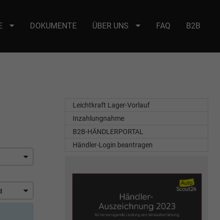
E
DOKUMENTE
ÜBER UNS
FAQ
B2B
e : selector2._domainkey Points to address or value: selector2-aee-
Leichtkraft Lager-Vorlauf
Inzahlungnahme
B2B-HÄNDLERPORTAL
Händler-Login beantragen