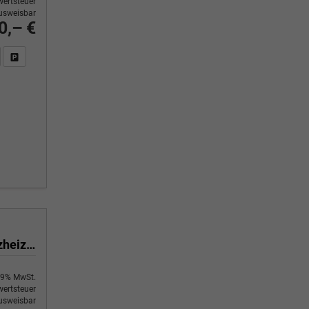
ertsteuer
usweisbar
0,– €
n Sie an
DF-Fahrzeugexposé drucken
Fahrzeug drucken, parken oder vergleichen
Black Edition 1,0 T GDI DCT-7 Navigation 16 Zoll Kamera PDC Sitzheizung
9% MwSt.
ertsteuer
usweisbar