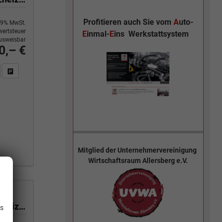
Profitieren auch Sie vom
A
uto-
9% MwSt.
ertsteuer
E
inmal-
E
ins
Werkstattsystem
usweisbar
0,– €
n Sie an
DF-Fahrzeugexposé drucken
Fahrzeug drucken, parken oder vergleichen
Mitglied der
Unternehmervereinigung
Wirtschaftsraum Allersberg e.V.
.
Black Edition 1,0 T GDI DCT-7 Navigation 16 Zoll Kamera PDC Sitzheizung
is