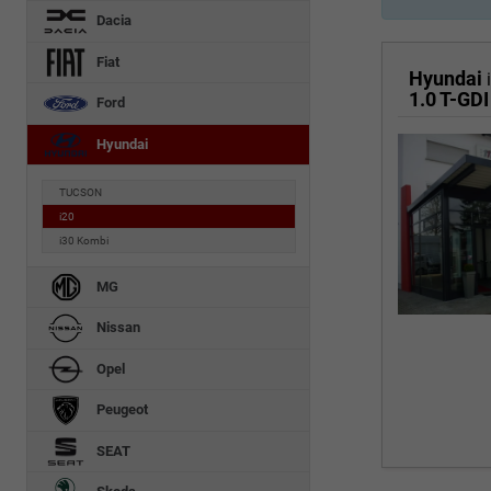
Dacia
Fiat
Hyundai
1.0 T-GDI
Ford
Hyundai
TUCSON
i20
i30 Kombi
MG
Nissan
Opel
Peugeot
SEAT