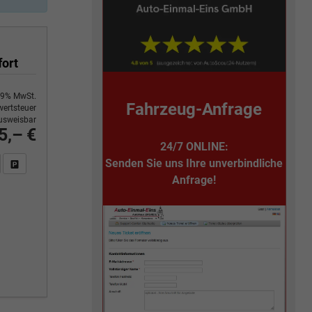
fort
9% MwSt.
Fahrzeug-Anfrage
ertsteuer
usweisbar
5,– €
24/7 ONLINE:
Senden Sie uns Ihre unverbindliche
n Sie an
DF-Fahrzeugexposé drucken
Fahrzeug drucken, parken oder vergleichen
Anfrage!