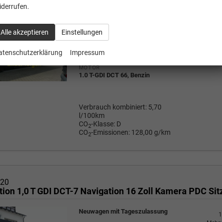
Neuwagen mit Tageszulassung
iderrufen.
1
Mehrw
a
FAHRZEUG-NR.
23.18
Alle akzeptieren
Einstellungen
135780
AUSSENFARBE
Phantom Black Metallic
atenschutzerklärung
Impressum
Wir rufe
P
MOTOR
1.0 T-GDI DCT 66, Benzin
Verbrauch kombiniert:
5,70
l/100km
CO
-Klasse:
D
2
CO
-Emissionen:
128,00 g/km
2
i20
Neuwagen mit Tageszulassung
1