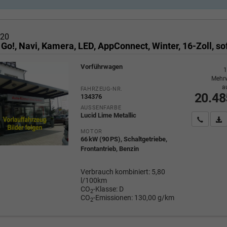
i20
 Go!, Navi, Kamera, LED, AppConnect, Winter, 16-Zoll, so
Vorführwagen
1
Mehrw
a
FAHRZEUG-NR.
20.48
134376
AUSSENFARBE
Lucid Lime Metallic
Wir rufe
P
MOTOR
66 kW (90 PS), Schaltgetriebe,
Frontantrieb, Benzin
Verbrauch kombiniert:
5,80
l/100km
CO
-Klasse:
D
2
CO
-Emissionen:
130,00 g/km
2