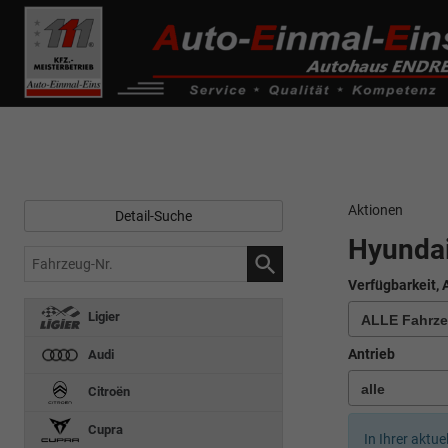
------------ Host Name : selector1._domainkey Points to address or valu
de0k._domainkey.autoeinmaleins.onmicrosoft.com
Aktionen
Detail-Suche
Hyundai
Fahrzeug-
Nr.
Verfügbarkeit, 
Ligier
Antrieb
Audi
Citroën
Cupra
In Ihrer aktue