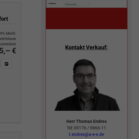
fort
9% MwSt.
ertsteuer
usweisbar
Kontakt Verkauf:
5,– €
n Sie an
DF-Fahrzeugexposé drucken
Fahrzeug drucken, parken oder vergleichen
Herr Thomas Endres
Tel: 09176 / 9866-11
t.endres@a-e-e.de