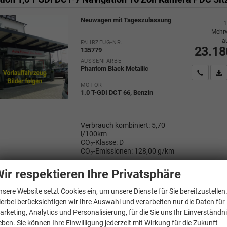
Neuwagen mit Tageszulassung
1
Mehrw
a
FAHRZEUG-NR.
23.18
135779
AUSSENFARBE
Phantom Black Metallic
Wir rufe
P
MOTOR
1.0 T-GDI DCT 66, Benzin
Verbrauch kombiniert:
5,70
l/100km
CO
-Klasse:
D
2
CO
-Emissionen:
128,00 g/km
2
ir respektieren Ihre Privatsphäre
nsere Website setzt Cookies ein, um unsere Dienste für Sie bereitzustellen
i20
ierbei berücksichtigen wir Ihre Auswahl und verarbeiten nur die Daten für
arketing, Analytics und Personalisierung, für die Sie uns Ihr Einverständn
eben. Sie können Ihre Einwilligung jederzeit mit Wirkung für die Zukunft