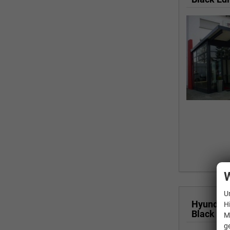
W
U
Hyundai
H
M
g