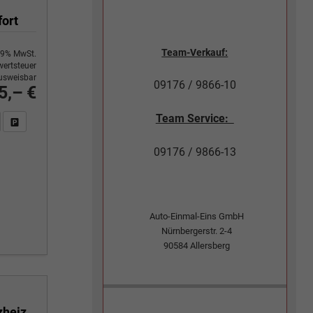
fort
Team-Verkauf:
9% MwSt.
ertsteuer
usweisbar
09176 / 9866-10
5,– €
Team Service:
n Sie an
DF-Fahrzeugexposé drucken
Fahrzeug drucken, parken oder vergleichen
09176 / 9866-13
Auto-Einmal-Eins GmbH
Nürnbergerstr. 2-4
90584
Allersberg
Black Edition 1,0 T GDI DCT-7 Navigation 16 Zoll Kamera PDC Sitzheizung