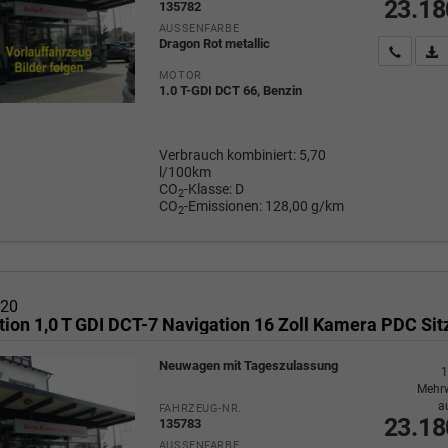
23.18
135782
AUSSENFARBE
Dragon Rot metallic
Wir rufe
P
MOTOR
1.0 T-GDI DCT 66, Benzin
Verbrauch kombiniert:
5,70
l/100km
CO
-Klasse:
D
2
CO
-Emissionen:
128,00 g/km
2
i20
Neuwagen mit Tageszulassung
1
Mehrw
a
FAHRZEUG-NR.
23.18
135783
AUSSENFARBE