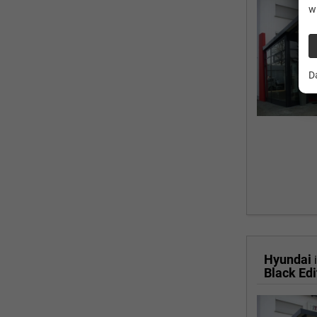
w
D
Hyundai