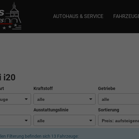
AUTOHAUS & SERVICE
FAHRZEUG
e: selector1-aee-de0k._domainkey.autoeinmaleins.onmicrosoft.com Host Nam
 i20
Art
Kraftstoff
Getriebe
Ausstattungslinie
Sortierung
llen Filterung befinden sich
13
Fahrzeuge: