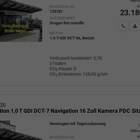
Mehrw
a
FAHRZEUG-NR.
23.18
135781
AUSSENFARBE
Dragon Rot metallic
Wir rufe
P
MOTOR
1.0 T-GDI DCT 66, Benzin
Verbrauch kombiniert:
5,70
l/100km
CO
-Klasse:
D
2
CO
-Emissionen:
128,00 g/km
2
i20
Neuwagen mit Tageszulassung
1
Mehrw
a
FAHRZEUG-NR.