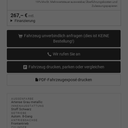
19% MwSt. Mehrwertsteuer ausweisbar, Überführungskosten und
Zulassungspapieren
267,– €
mtl.
Finanzierung
Fahrzeug unverbindlich anfragen (dies ist KEINE
Bestellung!)
Wir rufen Sie an
Fahrzeug drucken, parken oder vergleichen
PDF-Fahrzeugexposé drucken
AUSSENFARBE
Artense Grau metallic
INNENAUSSTATTUNG
Stoff Schwarz
GETRIEBE
Autom. 8-Gang
ANTRIEBSACHSE
Frontantrieb
ZYLINDER