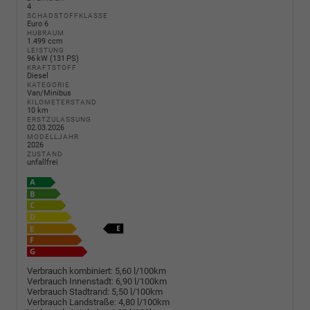
4
SCHADSTOFFKLASSE
Euro 6
HUBRAUM
1.499 ccm
LEISTUNG
96 kW (131 PS)
KRAFTSTOFF
Diesel
KATEGORIE
Van/Minibus
KILOMETERSTAND
10 km
ERSTZULASSUNG
02.03.2026
MODELLJAHR
2026
ZUSTAND
unfallfrei
Verbrauch kombiniert:
5,60 l/100km
Verbrauch Innenstadt:
6,90 l/100km
Verbrauch Stadtrand:
5,50 l/100km
Verbrauch Landstraße:
4,80 l/100km