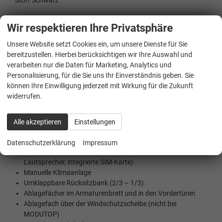
Stoff Schwarz
Wir respektieren Ihre Privatsphäre
Beschreibung
Unsere Website setzt Cookies ein, um unsere Dienste für Sie
Schlüsselloses Zugangs- und Startsystem
bereitzustellen. Hierbei berücksichtigen wir Ihre Auswahl und
Beheizbare Vordersitze
verarbeiten nur die Daten für Marketing, Analytics und
Rückfahrkamera Top Rear Vision
Personalisierung, für die Sie uns Ihr Einverständnis geben. Sie
Scheinwerfer mit sanfter Abblendfunktion
können Ihre Einwilligung jederzeit mit Wirkung für die Zukunft
Kofferraumbeleuchtung
widerrufen.
Elektrische Fensterheber vorn
Elektrisch verstellbare und beheizbare Außenspiegel
Scheibenwischer vorn mit MAGIC WASH-Funktion
Alle akzeptieren
Einstellungen
Bordcomputer
12-V-Steckdose im Armaturenbrett
Datenschutzerklärung
Impressum
CITROËN Connect Box (SOS- und Notruf – Mikrofon,
Lautsprecher, integrierte SIM-Karte)
Manuelle Klimaanlage
Umklappbare Rücksitzbank (2/3 – 1/3)
Ablagefächer im Armaturenbrett und in den Vordertüren
Ablagefach über der Windschutzscheibe (nicht bei
MODUTOP)