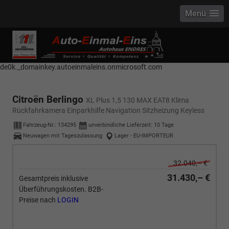
Menü
------------ Host Name : selector1._domainkey Points to address or value:
selector1-aee-de0k._domainkey.autoeinmaleins.onmicrosoft.com Host
Name : selector2._domainkey Points to address or value: selector2-aee-
de0k._domainkey.autoeinmaleins.onmicrosoft.com
Citroën Berlingo
XL Plus 1,5 130 MAX EAT8 Klima
Rückfahrkamera Einparkhilfe Navigation Sitzheizung Keyless
Fahrzeug-Nr.:
134295
unverbindliche Lieferzeit:
10 Tage
Neuwagen mit Tageszulassung
Lager - EU-IMPORTEUR
32.040,– €
31.430,– €
Gesamtpreis inklusive
Überführungskosten. B2B-
Preise nach
LOGIN