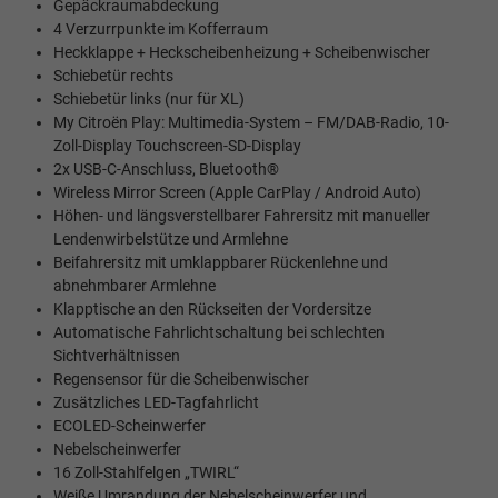
Gepäckraumabdeckung
4 Verzurrpunkte im Kofferraum
Heckklappe + Heckscheibenheizung + Scheibenwischer
Schiebetür rechts
Schiebetür links (nur für XL)
My Citroën Play: Multimedia-System – FM/DAB-Radio, 10-
Zoll-Display Touchscreen-SD-Display
2x USB-C-Anschluss, Bluetooth®
Wireless Mirror Screen (Apple CarPlay / Android Auto)
Höhen- und längsverstellbarer Fahrersitz mit manueller
Lendenwirbelstütze und Armlehne
Beifahrersitz mit umklappbarer Rückenlehne und
abnehmbarer Armlehne
Klapptische an den Rückseiten der Vordersitze
Automatische Fahrlichtschaltung bei schlechten
Sichtverhältnissen
Regensensor für die Scheibenwischer
Zusätzliches LED-Tagfahrlicht
ECOLED-Scheinwerfer
Nebelscheinwerfer
16 Zoll-Stahlfelgen „TWIRL“
Weiße Umrandung der Nebelscheinwerfer und