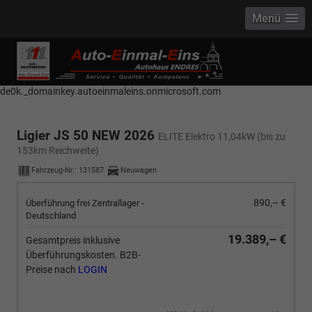
Menü
------------ Host Name : selector1._domainkey Points to address or value:
selector1-aee-de0k._domainkey.autoeinmaleins.onmicrosoft.com Host
Name : selector2._domainkey Points to address or value: selector2-aee-
de0k._domainkey.autoeinmaleins.onmicrosoft.com
Ligier JS 50 NEW 2026
ELITE Elektro 11,04kW (bis zu
153km Reichweite)
Fahrzeug-Nr.:
131587
Neuwagen
890,– €
Überführung frei Zentrallager -
Deutschland
19.389,– €
Gesamtpreis inklusive
Überführungskosten. B2B-
Preise nach
LOGIN