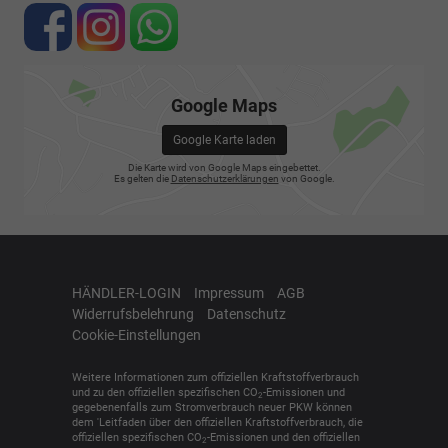
Google Maps
Google Karte laden
Die Karte wird von Google Maps eingebettet.
Es gelten die
Datenschutzerklärungen
von Google.
HÄNDLER-LOGIN
Impressum
AGB
Widerrufsbelehrung
Datenschutz
Cookie-Einstellungen
Weitere Informationen zum offiziellen Kraftstoffverbrauch
und zu den offiziellen spezifischen CO
-Emissionen und
2
gegebenenfalls zum Stromverbrauch neuer PKW können
dem 'Leitfaden über den offiziellen Kraftstoffverbrauch, die
offiziellen spezifischen CO
-Emissionen und den offiziellen
2