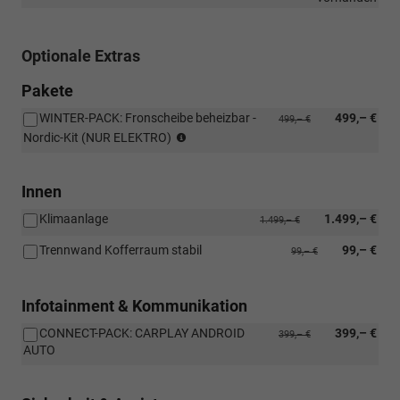
DIESEL
Optionale Extras
Pakete
WINTER-PACK: Fronscheibe beheizbar -
499,– €
499,– €
NICHT
Nordic-Kit (NUR ELEKTRO)
für
Diesel
-
Innen
NUR
Klimaanlage
1.499,– €
ELEKTRO
1.499,– €
Trennwand Kofferraum stabil
99,– €
99,– €
Infotainment & Kommunikation
CONNECT-PACK: CARPLAY ANDROID
399,– €
399,– €
AUTO