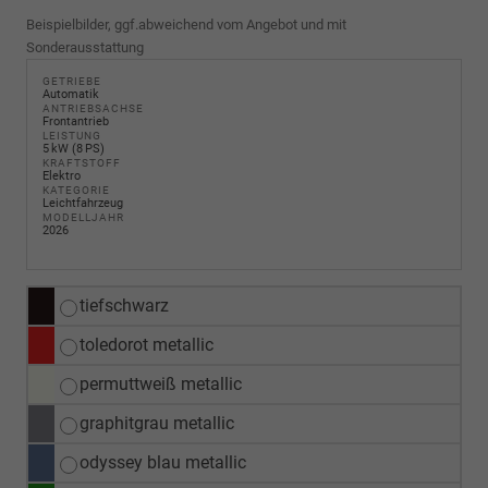
Beispielbilder, ggf.abweichend vom Angebot und mit
Sonderausstattung
GETRIEBE
Automatik
ANTRIEBSACHSE
Frontantrieb
LEISTUNG
5 kW (8 PS)
KRAFTSTOFF
Elektro
KATEGORIE
Leichtfahrzeug
MODELLJAHR
2026
tiefschwarz
toledorot metallic
permuttweiß metallic
graphitgrau metallic
odyssey blau metallic