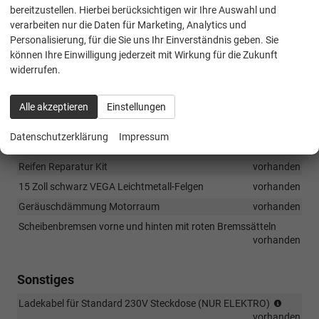
Single Klappschlüssel, Fahrertür und Zündung
vorhanden
bereitzustellen. Hierbei berücksichtigen wir Ihre Auswahl und
verarbeiten nur die Daten für Marketing, Analytics und
Personalisierung, für die Sie uns Ihr Einverständnis geben. Sie
Außen
können Ihre Einwilligung jederzeit mit Wirkung für die Zukunft
Black-Design: tiefschwarzes Dach
vorhanden
widerrufen.
Schwarzer Dummy Auspuff
vorhanden
Heckklappen Spoiler
vorhanden
Alle akzeptieren
Einstellungen
Datenschutzerklärung
Impressum
Räder & Technik
Reifen Reparatur Kit
vorhanden
15 Zoll schwarz VEGA Leichtmetall-Felgen
vorhanden
Geräuschdämmung Motorraum
vorhanden
Scheibenbremsen vorne und hinten mit roten Bremssätteln
vorhanden
Sonstiges
NICHT
Ladekabel für Standard 230V Steckdose (NUR ELEKTRO)
für
vorhanden