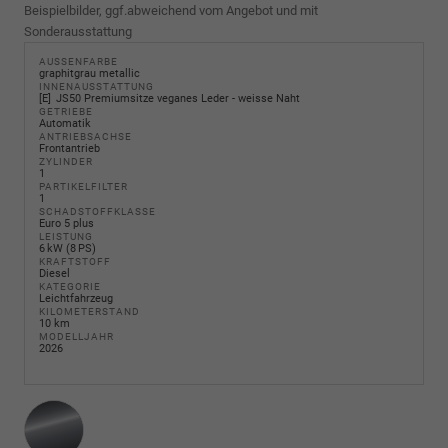
Beispielbilder, ggf.abweichend vom Angebot und mit
Sonderausstattung
AUSSENFARBE
graphitgrau metallic
INNENAUSSTATTUNG
E
JS50 Premiumsitze veganes Leder - weisse Naht
GETRIEBE
Automatik
ANTRIEBSACHSE
Frontantrieb
ZYLINDER
1
PARTIKELFILTER
1
SCHADSTOFFKLASSE
Euro 5 plus
LEISTUNG
6 kW (8 PS)
KRAFTSTOFF
Diesel
KATEGORIE
Leichtfahrzeug
KILOMETERSTAND
10 km
MODELLJAHR
2026