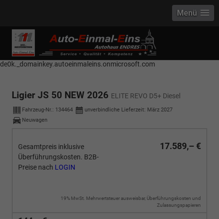
Menü
------------ Host Name : selector1._domainkey Points to address or value:
selector1-aee-de0k._domainkey.autoeinmaleins.onmicrosoft.com Host
Name : selector2._domainkey Points to address or value: selector2-aee-
de0k._domainkey.autoeinmaleins.onmicrosoft.com
Ligier JS 50 NEW 2026
ELITE REVO D5+ Diesel
Fahrzeug-Nr.:
134464
unverbindliche Lieferzeit: März 2027
Neuwagen
17.589,– €
Gesamtpreis inklusive
Überführungskosten. B2B-
Preise nach
LOGIN
19% MwSt. Mehrwertsteuer ausweisbar, Überführungskosten und
Zulassungspapieren