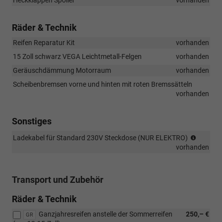
Räder & Technik
Reifen Reparatur Kit
vorhanden
15 Zoll schwarz VEGA Leichtmetall-Felgen
vorhanden
Geräuschdämmung Motorraum
vorhanden
Scheibenbremsen vorne und hinten mit roten Bremssätteln
vorhanden
Sonstiges
NICHT
Ladekabel für Standard 230V Steckdose (NUR ELEKTRO)
für
vorhanden
DIESEL
Transport und Zubehör
Räder & Technik
Ganzjahresreifen anstelle der Sommerreifen
250,– €
GR