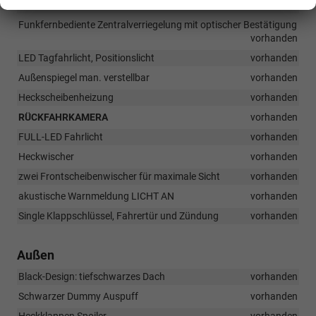
vorhanden
Funkfernbediente Zentralverriegelung mit optischer Bestätigung
vorhanden
LED Tagfahrlicht, Positionslicht
vorhanden
Außenspiegel man. verstellbar
vorhanden
Heckscheibenheizung
vorhanden
RÜCKFAHRKAMERA
vorhanden
FULL-LED Fahrlicht
vorhanden
Heckwischer
vorhanden
zwei Frontscheibenwischer für maximale Sicht
vorhanden
akustische Warnmeldung LICHT AN
vorhanden
Single Klappschlüssel, Fahrertür und Zündung
vorhanden
Außen
Black-Design: tiefschwarzes Dach
vorhanden
Schwarzer Dummy Auspuff
vorhanden
Heckklappen Spoiler
vorhanden