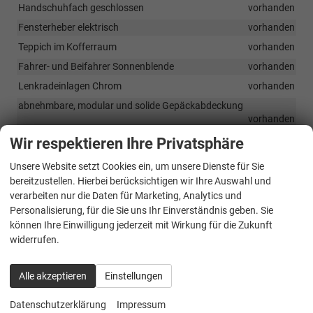
Handschuhfach geschlossen
vorhanden
Fensterheber elektrisch
vorhanden
Teppich im Kofferraum
vorhanden
Fahrer- und Beifahrer Sonnenblende
vorhanden
Lenkradeinlagen Chrom
vorhanden
abnehmbare, modular und solide Gepäckabdeckung
vorhanden
Multi Speed Defrost Heizung
vorhanden
Wir respektieren Ihre Privatsphäre
Unsere Website setzt Cookies ein, um unsere Dienste für Sie
Infotainment & Kommunikation
bereitzustellen. Hierbei berücksichtigen wir Ihre Auswahl und
verarbeiten nur die Daten für Marketing, Analytics und
Kit Multimedia: 10-Zoll Touch Tablet mit doppel USB
Personalisierung, für die Sie uns Ihr Einverständnis geben. Sie
Anschluss, Bluetooth
vorhanden
können Ihre Einwilligung jederzeit mit Wirkung für die Zukunft
4.0 HIFI-PACK: 2 Hochtöner + 2 Lautsprecher
vorhanden
widerrufen.
Sicherheit & Assistenz
Alle akzeptieren
Einstellungen
Aluminium Monoblock Chassis mit strukturellen Verstärkungen,
Fahrer und Beifahrertüre mit Rohrrahmen Verstärkun
Datenschutzerklärung
Impressum