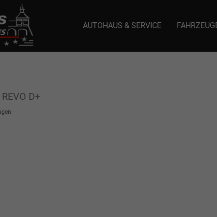
AUTOHAUS & SERVICE
FAHRZEUG
e: selector1-aee-de0k._domainkey.autoeinmaleins.onmicrosoft.com Host Nam
l REVO D+
agen