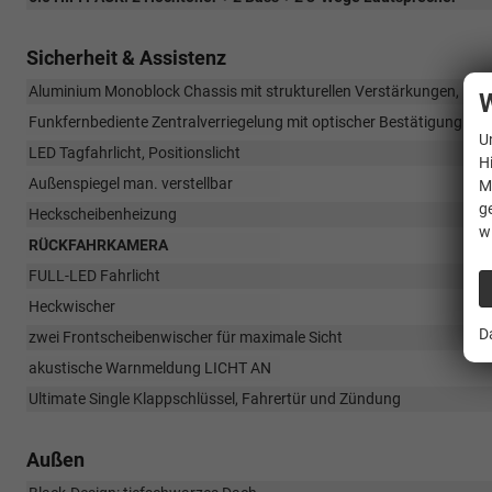
Sicherheit & Assistenz
Aluminium Monoblock Chassis mit strukturellen Verstärkungen, Fah
W
Funkfernbediente Zentralverriegelung mit optischer Bestätigung
U
LED Tagfahrlicht, Positionslicht
H
Außenspiegel man. verstellbar
M
g
Heckscheibenheizung
w
RÜCKFAHRKAMERA
FULL-LED Fahrlicht
Heckwischer
D
zwei Frontscheibenwischer für maximale Sicht
akustische Warnmeldung LICHT AN
Ultimate Single Klappschlüssel, Fahrertür und Zündung
Außen