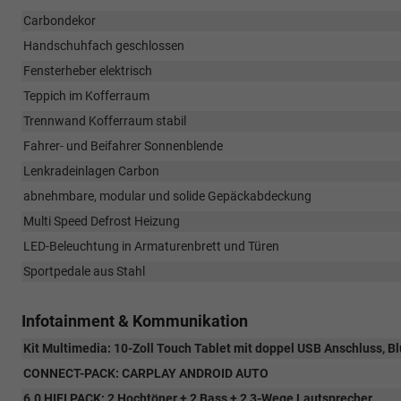
Carbondekor
Handschuhfach geschlossen
Fensterheber elektrisch
Teppich im Kofferraum
Trennwand Kofferraum stabil
Fahrer- und Beifahrer Sonnenblende
Lenkradeinlagen Carbon
abnehmbare, modular und solide Gepäckabdeckung
Multi Speed Defrost Heizung
LED-Beleuchtung in Armaturenbrett und Türen
Sportpedale aus Stahl
Infotainment & Kommunikation
Kit Multimedia: 10-Zoll Touch Tablet mit doppel USB Anschluss, B
CONNECT-PACK: CARPLAY ANDROID AUTO
6.0 HIFI PACK: 2 Hochtöner + 2 Bass + 2 3-Wege Lautsprecher