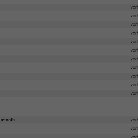
vor
vor
vor
vor
vor
vor
vor
vor
vor
vor
vor
luetooth
vor
vor
vor