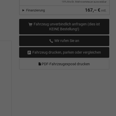
19% MwSt. Mehrwertsteuer ausweisbar
167,– €
Finanzierung
mtl.
Fahrzeug unverbindlich anfragen (dies ist
KEINE Bestellung!)
Wir rufen Sie an
Fahrzeug drucken, parken oder vergleichen
PDF-Fahrzeugexposé drucken