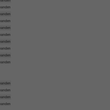
handen
handen
handen
handen
handen
handen
handen
handen
handen
handen
handen
handen
handen
handen