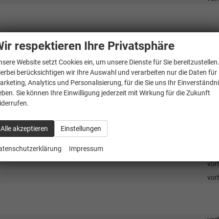
rer und Beifahrertüre mit Rohrrahmen Verstärkun
vor
ir respektieren Ihre Privatsphäre
vor
nsere Website setzt Cookies ein, um unsere Dienste für Sie bereitzustellen
vor
ierbei berücksichtigen wir Ihre Auswahl und verarbeiten nur die Daten für
vor
arketing, Analytics und Personalisierung, für die Sie uns Ihr Einverständn
eben. Sie können Ihre Einwilligung jederzeit mit Wirkung für die Zukunft
vor
iderrufen.
vor
vor
Alle akzeptieren
Einstellungen
vor
atenschutzerklärung
Impressum
vor
vor
vor