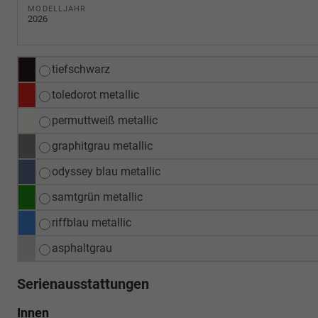
MODELLJAHR
2026
tiefschwarz
toledorot metallic
permuttweiß metallic
graphitgrau metallic
odyssey blau metallic
samtgrün metallic
riffblau metallic
asphaltgrau
Serienausstattungen
Innen