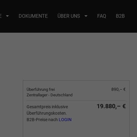
E
DOKUMENTE
ÜBER UNS
FAQ
B2B
e : selector2._domainkey Points to address or value: selector2-aee-
890,– €
Überführung frei
Zentrallager - Deutschland
19.880,– €
Gesamtpreis inklusive
Überführungskosten.
B2B-Preise nach
LOGIN