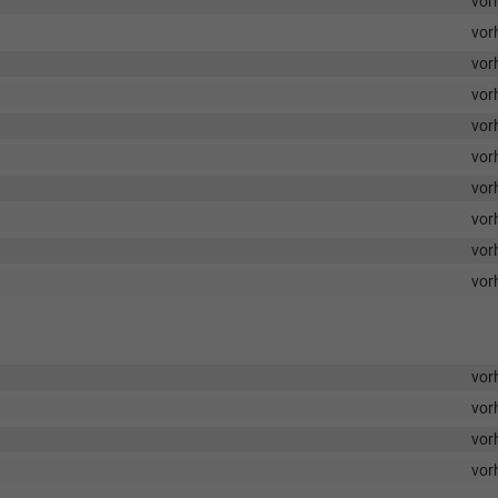
vor
vor
vor
vor
vor
vor
vor
vor
vor
vor
vor
vor
vor
vor