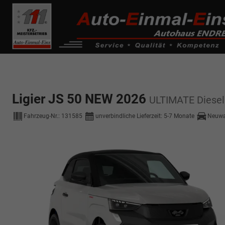
------------ Host Name : selector1._domainkey Points to address or valu
de0k._domainkey.autoeinmaleins.onmicrosoft.com
Ligier JS 50 NEW 2026
ULTIMATE Diese
Fahrzeug-Nr.:
131585
unverbindliche Lieferzeit: 5-7 Monate
Neuw