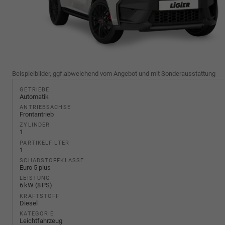
Beispielbilder, ggf.abweichend vom Angebot und mit Sonderausstattung
GETRIEBE
Automatik
ANTRIEBSACHSE
Frontantrieb
ZYLINDER
1
PARTIKELFILTER
1
SCHADSTOFFKLASSE
Euro 5 plus
LEISTUNG
6 kW (8 PS)
KRAFTSTOFF
Diesel
KATEGORIE
Leichtfahrzeug