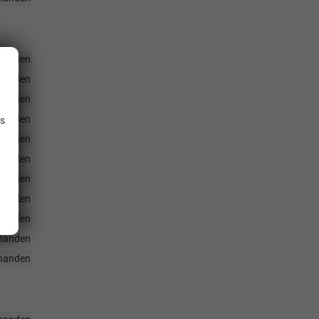
handen
handen
.
handen
handen
is
handen
handen
handen
handen
handen
handen
handen