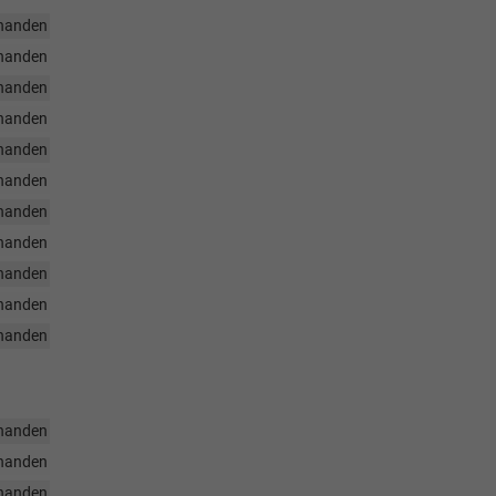
handen
handen
handen
handen
handen
handen
handen
handen
handen
handen
handen
handen
handen
handen