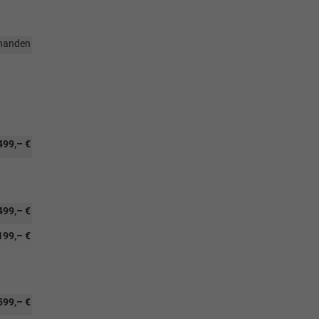
handen
499,– €
499,– €
199,– €
599,– €