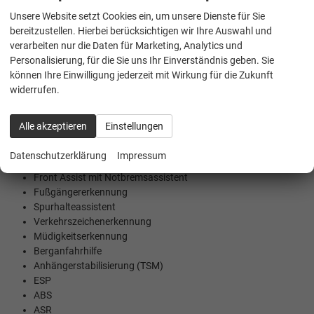
eCall Notrufsystem
Unsere Website setzt Cookies ein, um unsere Dienste für Sie
Kabelloses Laden für Smartphones
bereitzustellen. Hierbei berücksichtigen wir Ihre Auswahl und
6 Lautsprecher
verarbeiten nur die Daten für Marketing, Analytics und
Multifunktions-Lederlenkrad
Personalisierung, für die Sie uns Ihr Einverständnis geben. Sie
können Ihre Einwilligung jederzeit mit Wirkung für die Zukunft
widerrufen.
SICHERHEIT
Alle akzeptieren
Einstellungen
Sicherheits- und Assistenzsysteme des SEAT
Arona FR
Datenschutzerklärung
Impressum
Adaptive Geschwindigkeitsregelung (ACC)
Front Assist mit Notbremsassistent
Fußgängererkennung
Spurhalteassistent
Verkehrszeichenerkennung
Müdigkeitserkennung
Berganfahrhilfe
Anhängerstabilisierung (TSM)
ESP
ABS
ASR