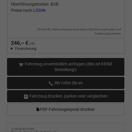
Überführungskosten. B2B-
Preise nach
LOGIN
19% MwSt. Mehrwertsteuer ausweisbar, Überführungskosten und
Zulassungspapieren
246,– €
mtl.
Finanzierung
Fahrzeug unverbindlich anfragen (dies ist KEINE
Bestellung!)
Wir rufen Sie an
Fahrzeug drucken, parken oder vergleichen
PDF-Fahrzeugexposé drucken
AUSSENFARBE