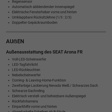
Regensensor
Automatisch abblendender Innenspiegel
Elektrische Fensterheber vorne und hinten
Umklappbare Rücksitzlehne (1/3 : 2/3)
Doppelter Gepäckraumboden
AUẞEN
Außenausstattung des SEAT Arona FR
Voll-LED-Scheinwerfer
LED-Tagfahrlicht
LED-Rückleuchten
Nebelscheinwerfer
Coming- & Leaving-Home-Funktion
Zweifarbige Lackierung Nevada Weiß / Schwarzes Dach
Schwarze Dachreling
Elektrisch verstell- und beheizbare Außenspiegel
Rückfahrkamera
Einparkhilfe vorne und hinten
Abgedunkelte Scheiben ab B-Säule