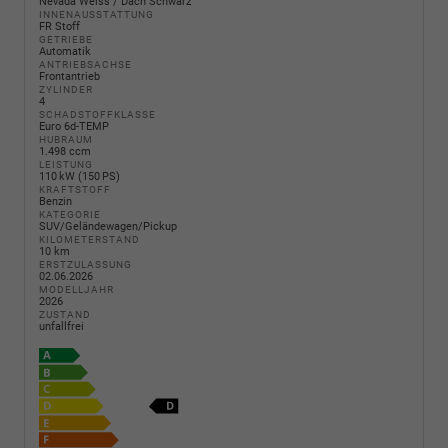
Nevada Weiss / Dach Schwarz
INNENAUSSTATTUNG
FR Stoff
GETRIEBE
Automatik
ANTRIEBSACHSE
Frontantrieb
ZYLINDER
4
SCHADSTOFFKLASSE
Euro 6d-TEMP
HUBRAUM
1.498 ccm
LEISTUNG
110 kW (150 PS)
KRAFTSTOFF
Benzin
KATEGORIE
SUV/Geländewagen/Pickup
KILOMETERSTAND
10 km
ERSTZULASSUNG
02.06.2026
MODELLJAHR
2026
ZUSTAND
unfallfrei