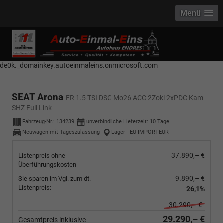
Menü
------------ Host Name : selector1._domainkey Points to address or value:
selector1-aee-de0k._domainkey.autoeinmaleins.onmicrosoft.com Host
Name : selector2._domainkey Points to address or value: selector2-aee-
de0k._domainkey.autoeinmaleins.onmicrosoft.com
SEAT Arona
FR 1.5 TSI DSG Mo26 ACC 2Zokl 2xPDC Kam
SHZ Full Link
Fahrzeug-Nr.:
134239
unverbindliche Lieferzeit:
10 Tage
Neuwagen mit Tageszulassung
Lager - EU-IMPORTEUR
37.890,– €
Listenpreis ohne
Überführungskosten
9.890,– €
Sie sparen im Vgl. zum dt.
Listenpreis:
26,1%
30.290,– €
29.290,– €
Gesamtpreis inklusive