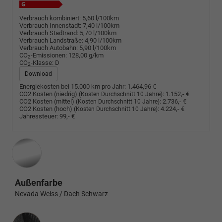
Verbrauch kombiniert:
5,60 l/100km
Verbrauch Innenstadt:
7,40 l/100km
Verbrauch Stadtrand:
5,70 l/100km
Verbrauch Landstraße:
4,90 l/100km
Verbrauch Autobahn:
5,90 l/100km
CO
-Emissionen:
128,00 g/km
2
CO
-Klasse:
D
2
Download
Energiekosten bei 15.000 km pro Jahr:
1.464,96 €
CO2 Kosten (niedrig)
:
1.152,- €
(Kosten Durchschnitt 10 Jahre)
CO2 Kosten (mittel)
:
2.736,- €
(Kosten Durchschnitt 10 Jahre)
CO2 Kosten (hoch)
:
4.224,- €
(Kosten Durchschnitt 10 Jahre)
Jahressteuer:
99,- €
Außenfarbe
Nevada Weiss / Dach Schwarz
Innenausstattung