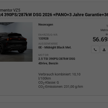
rmentor VZ5
Neuwagen
1
Mehrw
a
FAHRZEUG-NR.
56.69
133928
AUSSENFARBE
0E - Midnight Black Met.
Wir rufe
P
MOTOR
2.5 TSI 390PS/287kW DSG
4Drive, Benzin
Verbrauch kombiniert:
10,10
l/100km
CO
-Klasse:
G
2
CO
-Emissionen:
231,00 g/km
2