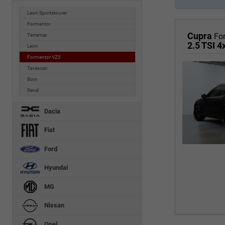
Leon Sportstourer
Formentor
Cupra
Fo
Terramar
2.5 TSI 
Leon
Formentor VZ5
Tavascan
Born
Raval
Dacia
Fiat
Ford
Hyundai
MG
Nissan
Opel