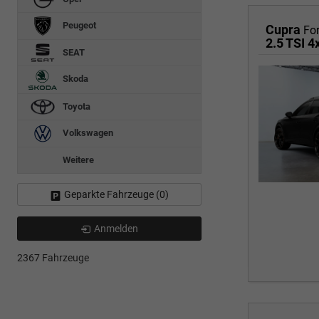
Peugeot
Cupra
Fo
SEAT
Skoda
Toyota
Volkswagen
Weitere
Geparkte Fahrzeuge (
0
)
Anmelden
2367 Fahrzeuge