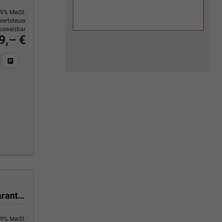
9% MwSt.
ertsteuer
usweisbar
9,– €
n Sie an
DF-Fahrzeugexposé drucken
Fahrzeug drucken, parken oder vergleichen
2.5 TSI 4x4 390PS/287kW DSG 2026 +CUP BUCKET+PANO+3J.Garantie+360+MATRIX
9% MwSt.