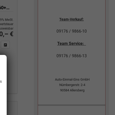
2.5 TSI 4x4 390PS/287kW DSG 2026 +PANO+3 Jahre Garantie+360+MATRIX
Team-Verkauf:
9% MwSt.
ertsteuer
usweisbar
09176 / 9866-10
0,– €
Team Service:
n Sie an
DF-Fahrzeugexposé drucken
Fahrzeug drucken, parken oder vergleichen
09176 / 9866-13
.
Auto-Einmal-Eins GmbH
is
Nürnbergerstr. 2-4
90584
Allersberg
2.5 TSI 4x4 390PS/287kW DSG 2026 +PANO+3 Jahre Garantie+360+MATRIX