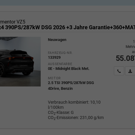
rmentor VZ5
4x4 390PS/287kW DSG 2026 +3 Jahre Garantie+360+MA
Neuwagen
1
Mehrw
a
FAHRZEUG-NR.
55.08
133929
AUSSENFARBE
0E - Midnight Black Met.
Wir rufe
P
MOTOR
2.5 TSI 390PS/287kW DSG
4Drive, Benzin
Verbrauch kombiniert:
10,10
l/100km
CO
-Klasse:
G
2
CO
-Emissionen:
231,00 g/km
2