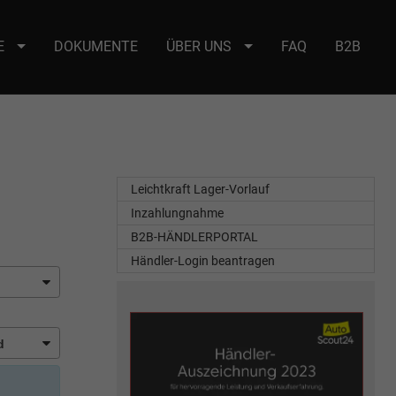
E
DOKUMENTE
ÜBER UNS
FAQ
B2B
e : selector2._domainkey Points to address or value: selector2-aee-
Leichtkraft Lager-Vorlauf
Inzahlungnahme
B2B-HÄNDLERPORTAL
Händler-Login beantragen