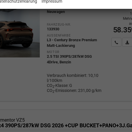
atenschutzerklärung
Impressum
Neuwagen
1
Mehrw
a
FAHRZEUG-NR.
58.35
133930
AUSSENFARBE
L3 - Century Bronze Premium
Wir rufe
P
Matt-Lackierung
MOTOR
2.5 TSI 390PS/287kW DSG
4Drive, Benzin
Verbrauch kombiniert:
10,10
l/100km
CO
-Klasse:
G
2
CO
-Emissionen:
231,00 g/km
2
rmentor VZ5