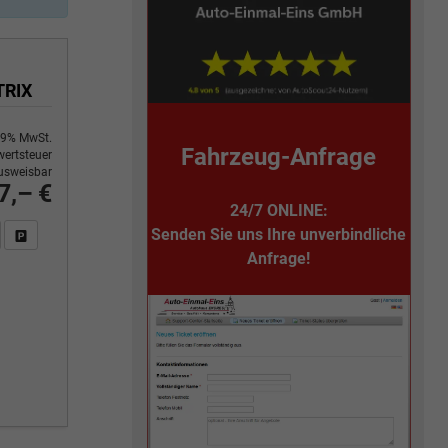
TRIX
9% MwSt.
Fahrzeug-Anfrage
ertsteuer
usweisbar
7,– €
24/7 ONLINE:
Senden Sie uns Ihre unverbindliche
n Sie an
DF-Fahrzeugexposé drucken
Fahrzeug drucken, parken oder vergleichen
Anfrage!