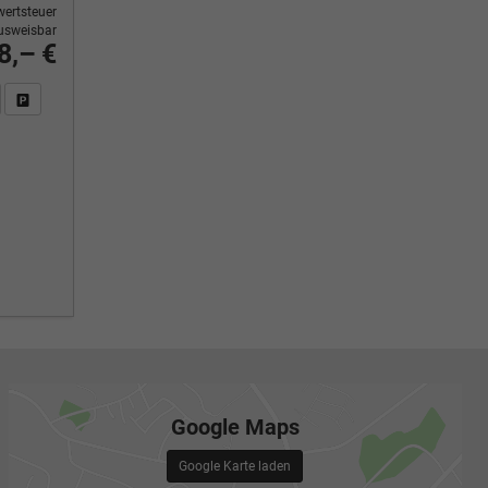
ertsteuer
usweisbar
8,– €
n Sie an
DF-Fahrzeugexposé drucken
Fahrzeug drucken, parken oder vergleichen
Google Maps
Google Karte laden