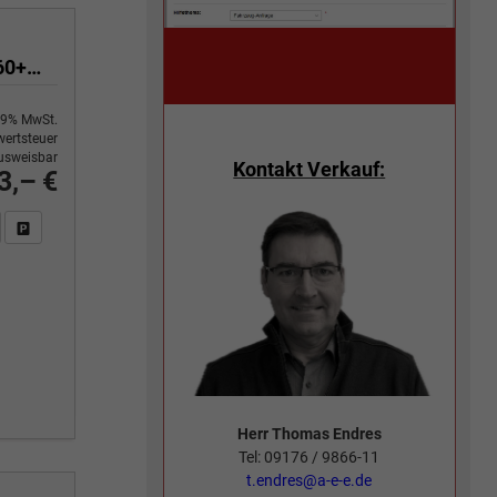
2.5 TSI 4x4 390PS/287kW DSG 2026 +PANO+3 Jahre Garantie+360+MATRIX
9% MwSt.
ertsteuer
usweisbar
Kontakt Verkauf:
3,– €
n Sie an
DF-Fahrzeugexposé drucken
Fahrzeug drucken, parken oder vergleichen
Herr Thomas Endres
Tel: 09176 / 9866-11
t.endres@a-e-e.de