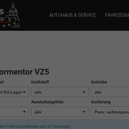
AUTOHAUS & SERVICE
FAHRZEUG
e: selector1-aee-de0k._domainkey.autoeinmaleins.onmicrosoft.com Host Nam
ormentor VZ5
Art
Kraftstoff
Getriebe
Ausstattungslinie
Sortierung
llen Filterung befinden sich
6
Fahrzeuge: