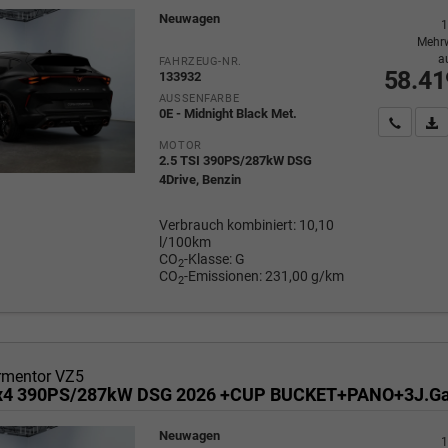
Neuwagen
1
Mehrw
a
FAHRZEUG-NR.
58.41
133932
AUSSENFARBE
0E - Midnight Black Met.
Wir rufe
P
MOTOR
2.5 TSI 390PS/287kW DSG
4Drive, Benzin
Verbrauch kombiniert:
10,10
l/100km
CO
-Klasse:
G
2
CO
-Emissionen:
231,00 g/km
2
rmentor VZ5
Neuwagen
1