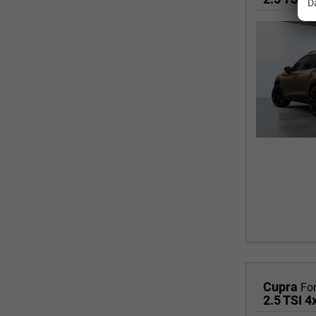
D
Cupra
Fo