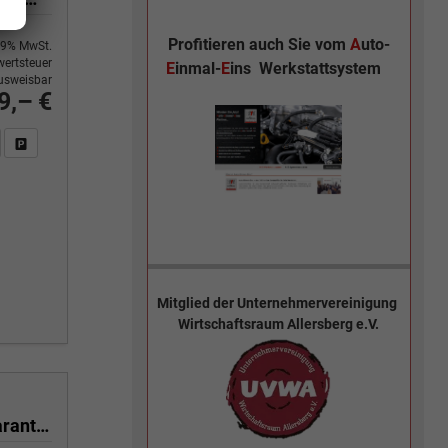
Profitieren auch Sie vom
A
uto-
9% MwSt.
ertsteuer
E
inmal-
E
ins
Werkstattsystem
usweisbar
9,– €
n Sie an
DF-Fahrzeugexposé drucken
Fahrzeug drucken, parken oder vergleichen
Mitglied der
Unternehmervereinigung
Wirtschaftsraum Allersberg e.V.
2.5 TSI 4x4 390PS/287kW DSG 2026 +CUP BUCKET+PANO+3J.Garantie+360+MATRIX