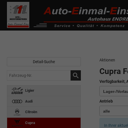
------------ Host Name : selector1._domainkey Points to address or valu
de0k._domainkey.autoeinmaleins.onmicrosoft.com
Aktionen
Detail-Suche
Cupra F
Fahrzeug-
Nr.
Verfügbarkeit, 
Ligier
Antrieb
Audi
Citroën
Cupra
In Ihrer aktue