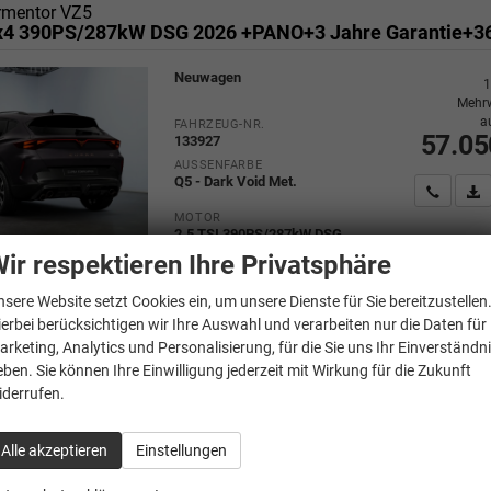
rmentor VZ5
Neuwagen
1
Mehrw
a
FAHRZEUG-NR.
57.05
133927
AUSSENFARBE
Q5 - Dark Void Met.
Wir rufe
P
MOTOR
2.5 TSI 390PS/287kW DSG
4Drive, Benzin
ir respektieren Ihre Privatsphäre
nsere Website setzt Cookies ein, um unsere Dienste für Sie bereitzustellen
Verbrauch kombiniert:
10,10
l/100km
ierbei berücksichtigen wir Ihre Auswahl und verarbeiten nur die Daten für
CO
-Klasse:
G
arketing, Analytics und Personalisierung, für die Sie uns Ihr Einverständn
2
CO
-Emissionen:
231,00 g/km
2
eben. Sie können Ihre Einwilligung jederzeit mit Wirkung für die Zukunft
iderrufen.
Alle akzeptieren
Einstellungen
rmentor VZ5