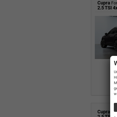
Cupra
Fo
W
U
H
M
g
w
Cupra
Fo