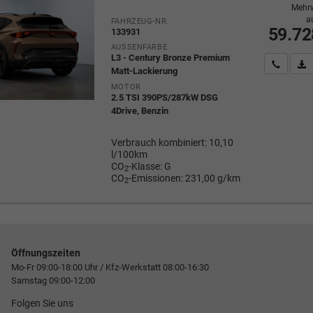
Mehrw
a
FAHRZEUG-NR.
59.72
133931
AUSSENFARBE
L3 - Century Bronze Premium
Wir rufe
P
Matt-Lackierung
MOTOR
2.5 TSI 390PS/287kW DSG
4Drive, Benzin
Verbrauch kombiniert:
10,10
l/100km
CO
-Klasse:
G
2
CO
-Emissionen:
231,00 g/km
2
Öffnungszeiten
Mo-Fr 09:00-18:00 Uhr / Kfz-Werkstatt 08:00-16:30
Samstag 09:00-12:00
Folgen Sie uns