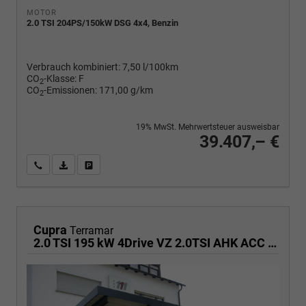
MOTOR
2.0 TSI 204PS/150kW DSG 4x4, Benzin
Verbrauch kombiniert:
7,50 l/100km
CO
-Klasse:
F
2
CO
-Emissionen:
171,00 g/km
2
19% MwSt. Mehrwertsteuer ausweisbar
39.407,– €
Wir rufen Sie an
PDF-Fahrzeugexposé drucken
Fahrzeug drucken, parken oder vergleichen
Cupra
Terramar
2.0 TSI 195 kW 4Drive VZ 2.0TSI AHK ACC el. Hk Pano GV5/100TKM