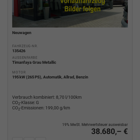
Neuwagen
FAHRZEUG-NR.
135426
AUSSENFARBE
Timanfaya Grau Metallic
MOTOR
195 kW (265 PS), Automatik, Allrad, Benzin
Verbrauch kombiniert:
8,70 l/100km
CO
-Klasse:
G
2
CO
-Emissionen:
199,00 g/km
2
19% MwSt. Mehrwertsteuer ausweisbar
38.680,– €