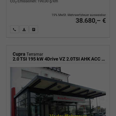
CO
-Emissionen:
199,00 g/km
2
19% MwSt. Mehrwertsteuer ausweisbar
38.680,– €
Wir rufen Sie an
PDF-Fahrzeugexposé drucken
Fahrzeug drucken, parken oder vergleichen
Cupra
Terramar
2.0 TSI 195 kW 4Drive VZ 2.0TSI AHK ACC el. Hk GV5/100TKM