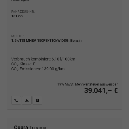
FAHRZEUG-NR.
131799
MOTOR
1.5 eTSI MHEV 150PS/110kW DSG, Benzin
Verbrauch kombiniert:
6,10 l/100km
CO
-Klasse:
E
2
CO
-Emissionen:
139,00 g/km
2
19% MwSt. Mehrwertsteuer ausweisbar
39.041,– €
Wir rufen Sie an
PDF-Fahrzeugexposé drucken
Fahrzeug drucken, parken oder vergleichen
Cupra
Terramar