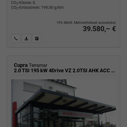
CO
-Klasse:
G
2
CO
-Emissionen:
199,00 g/km
2
19% MwSt. Mehrwertsteuer ausweisbar
39.580,– €
Wir rufen Sie an
PDF-Fahrzeugexposé drucken
Fahrzeug drucken, parken oder vergleichen
Cupra
Terramar
2.0 TSI 195 kW 4Drive VZ 2.0TSI AHK ACC el. Hk Pano GV5/100TKM