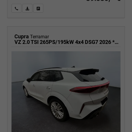
Wir rufen Sie an
PDF-Fahrzeugexposé drucken
Fahrzeug drucken, parken oder vergleichen
Cupra
Terramar
VZ 2.0 TSI 265PS/195kW 4x4 DSG7 2026 *+19" LM-Felgen +KESSY +Soundaktor*