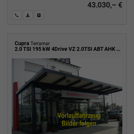
43.030,– €
Wir rufen Sie an
PDF-Fahrzeugexposé drucken
Fahrzeug drucken, parken oder vergleichen
Cupra
Terramar
2.0 TSI 195 kW 4Drive VZ 2.0TSI ABT AHK ACC el. Hk Pano