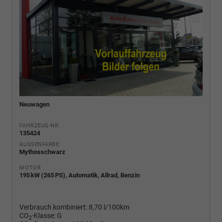
Neuwagen
FAHRZEUG-NR.
135424
AUSSENFARBE
Mythosschwarz
MOTOR
195 kW (265 PS), Automatik, Allrad, Benzin
Verbrauch kombiniert:
8,70 l/100km
CO
-Klasse:
G
2