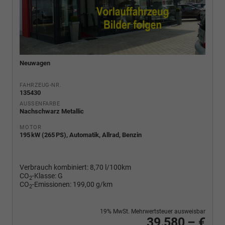
Neuwagen
FAHRZEUG-NR.
135430
AUSSENFARBE
Nachschwarz Metallic
MOTOR
195 kW (265 PS), Automatik, Allrad, Benzin
Verbrauch kombiniert:
8,70 l/100km
CO
-Klasse:
G
2
CO
-Emissionen:
199,00 g/km
2
19% MwSt. Mehrwertsteuer ausweisbar
39.580,– €