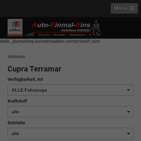
Menü
------------ Host Name : selector1._domainkey Points to address or value:
selector1-aee-de0k._domainkey.autoeinmaleins.onmicrosoft.com Host
Name : selector2._domainkey Points to address or value: selector2-aee-
de0k._domainkey.autoeinmaleins.onmicrosoft.com
Aktionen
Cupra Terramar
Verfügbarkeit, Art
Kraftstoff
Getriebe