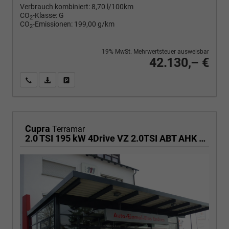
Verbrauch kombiniert:
8,70 l/100km
CO
-Klasse:
G
2
CO
-Emissionen:
199,00 g/km
2
19% MwSt. Mehrwertsteuer ausweisbar
42.130,– €
Wir rufen Sie an
PDF-Fahrzeugexposé drucken
Fahrzeug drucken, parken oder vergleichen
Cupra
Terramar
2.0 TSI 195 kW 4Drive VZ 2.0TSI ABT AHK ACC el. Hk Pano