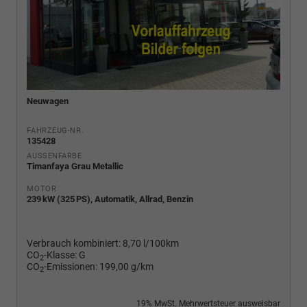
Neuwagen
FAHRZEUG-NR.
135428
AUSSENFARBE
Timanfaya Grau Metallic
MOTOR
239 kW (325 PS), Automatik, Allrad, Benzin
Verbrauch kombiniert:
8,70 l/100km
CO
-Klasse:
G
2
CO
-Emissionen:
199,00 g/km
2
19% MwSt. Mehrwertsteuer ausweisbar