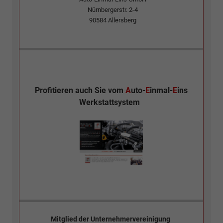
Nürnbergerstr. 2-4
90584
Allersberg
Profitieren auch Sie vom
A
uto-
E
inmal-
E
ins
Werkstattsystem
Mitglied der
Unternehmervereinigung