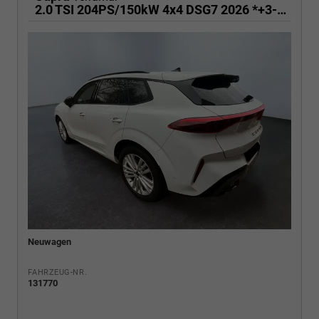
2.0 TSI 204PS/150kW 4x4 DSG7 2026 *+3-Zone Climatronic +ACC +Smart Amb*
Neuwagen
FAHRZEUG-NR.
131770