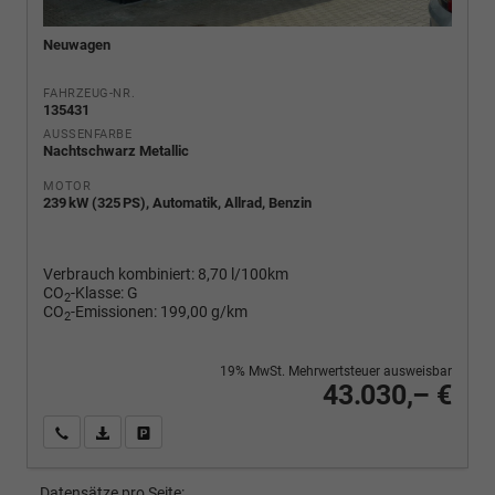
Neuwagen
FAHRZEUG-NR.
135431
AUSSENFARBE
Nachtschwarz Metallic
MOTOR
239 kW (325 PS), Automatik, Allrad, Benzin
Verbrauch kombiniert:
8,70 l/100km
CO
-Klasse:
G
2
CO
-Emissionen:
199,00 g/km
2
19% MwSt. Mehrwertsteuer ausweisbar
43.030,– €
Wir rufen Sie an
PDF-Fahrzeugexposé drucken
Fahrzeug drucken, parken oder vergleichen
Datensätze pro Seite: