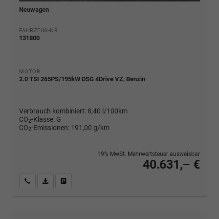
Neuwagen
FAHRZEUG-NR.
131800
MOTOR
2.0 TSI 265PS/195kW DSG 4Drive VZ, Benzin
Verbrauch kombiniert:
8,40 l/100km
CO
-Klasse:
G
2
CO
-Emissionen:
191,00 g/km
2
19% MwSt. Mehrwertsteuer ausweisbar
40.631,– €
Wir rufen Sie an
PDF-Fahrzeugexposé drucken
Fahrzeug drucken, parken oder vergleichen