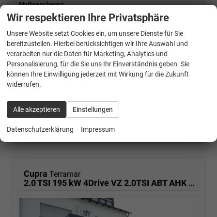
Mythosschwarz
Wir respektieren Ihre Privatsphäre
MOTOR
239 kW (325 PS), Automatik, Allrad, Benzin
Unsere Website setzt Cookies ein, um unsere Dienste für Sie
bereitzustellen. Hierbei berücksichtigen wir Ihre Auswahl und
verarbeiten nur die Daten für Marketing, Analytics und
Verbrauch kombiniert:
8,70 l/100km
Personalisierung, für die Sie uns Ihr Einverständnis geben. Sie
CO
-Klasse:
G
2
können Ihre Einwilligung jederzeit mit Wirkung für die Zukunft
CO
-Emissionen:
199,00 g/km
2
widerrufen.
19% MwSt. Mehrwertsteuer ausweisbar
42.130,– €
Alle akzeptieren
Einstellungen
Wir rufen Sie an
PDF-Fahrzeugexposé drucken
Fahrzeug drucken, parken oder vergleichen
Datenschutzerklärung
Impressum
Cupra
Terramar
2.0 TSI 195 kW 4Drive VZ 2.0TSI ABT AHK ACC el. Hk