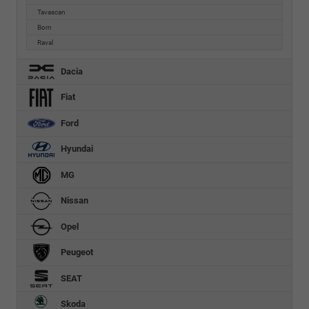
Tavascan
Born
Raval
Dacia
Fiat
Ford
Hyundai
MG
Nissan
Opel
Peugeot
SEAT
Skoda