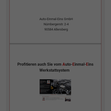
Auto-Einmal-Eins GmbH
Nürnbergerstr. 2-4
90584
Allersberg
Profitieren auch Sie vom
A
uto-
E
inmal-
E
ins
Werkstattsystem