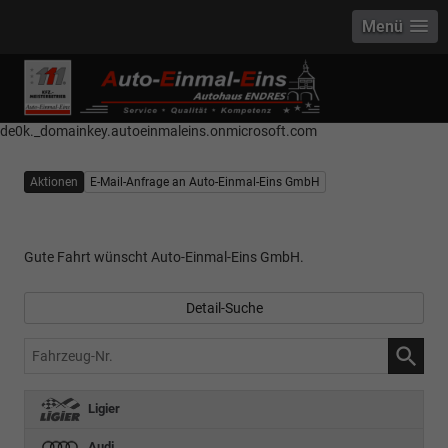
Menü
------------ Host Name : selector1._domainkey Points to address or value:
selector1-aee-de0k._domainkey.autoeinmaleins.onmicrosoft.com Host
Name : selector2._domainkey Points to address or value: selector2-aee-
de0k._domainkey.autoeinmaleins.onmicrosoft.com
Aktionen
E-Mail-Anfrage an Auto-Einmal-Eins GmbH
Gute Fahrt wünscht Auto-Einmal-Eins GmbH.
Detail-Suche
Fahrzeug-
Nr.
Ligier
Audi