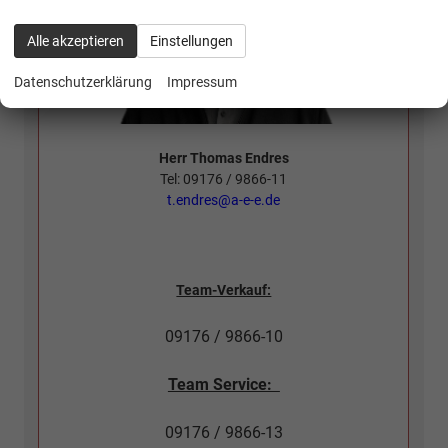
Alle akzeptieren
Einstellungen
Datenschutzerklärung
Impressum
Herr Thomas Endres
Tel: 09176 / 9866-11
t.endres@a-e-e.de
Team-Verkauf:
09176 / 9866-10
Team Service:
09176 / 9866-13