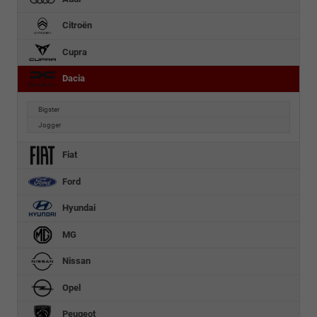
Citroën
Cupra
Dacia
Bigster
Jogger
Fiat
Ford
Hyundai
MG
Nissan
Opel
Peugeot