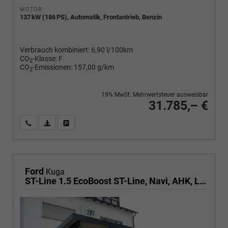
MOTOR
137 kW (186 PS), Automatik, Frontantrieb, Benzin
Verbrauch kombiniert:
6,90 l/100km
CO
-Klasse:
F
2
CO
-Emissionen:
157,00 g/km
2
19% MwSt. Mehrwertsteuer ausweisbar
31.785,– €
Wir rufen Sie an
PDF-Fahrzeugexposé drucken
Fahrzeug drucken, parken oder vergleichen
Ford
Kuga
ST-Line 1.5 EcoBoost ST-Line, Navi, AHK, LED, Kamera, Winter, FS beheizbar, 5 J.-Garantie