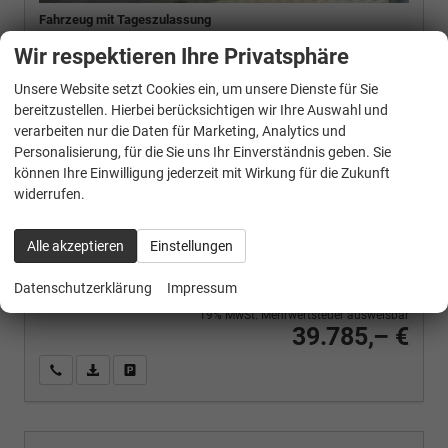
Fahrzeug mit Tageszulassung
Wir respektieren Ihre Privatsphäre
FAHRZEUG-NR.
136012
Unsere Website setzt Cookies ein, um unsere Dienste für Sie
AUSSENFARBE
bereitzustellen. Hierbei berücksichtigen wir Ihre Auswahl und
Agate Black Metallic
verarbeiten nur die Daten für Marketing, Analytics und
MOTOR
Personalisierung, für die Sie uns Ihr Einverständnis geben. Sie
134 kW (182 PS), Automatik, Allrad, Hybrid Benzin
können Ihre Einwilligung jederzeit mit Wirkung für die Zukunft
widerrufen.
Verbrauch kombiniert:
5,80 l/100km
CO
-Klasse:
D
Alle akzeptieren
Einstellungen
2
CO
-Emissionen:
132,00 g/km
2
Datenschutzerklärung
Impressum
19% MwSt. Mehrwertsteuer ausweisbar
39.785,– €
Wir rufen Sie an
PDF-Fahrzeugexposé drucken
Fahrzeug drucken, parken oder vergleichen