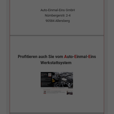
Auto-Einmal-Eins GmbH
Nürnbergerstr. 2-4
90584
Allersberg
Profitieren auch Sie vom
A
uto-
E
inmal-
E
ins
Werkstattsystem