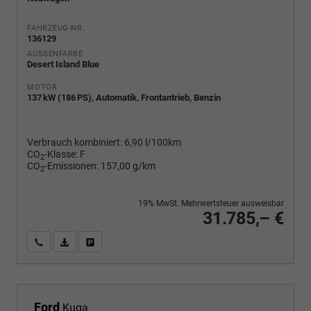
FAHRZEUG-NR.
136129
AUSSENFARBE
Desert Island Blue
MOTOR
137 kW (186 PS), Automatik, Frontantrieb, Benzin
Verbrauch kombiniert:
6,90 l/100km
CO
-Klasse:
F
2
CO
-Emissionen:
157,00 g/km
2
19% MwSt. Mehrwertsteuer ausweisbar
31.785,– €
Wir rufen Sie an
PDF-Fahrzeugexposé drucken
Fahrzeug drucken, parken oder vergleichen
Ford
Kuga