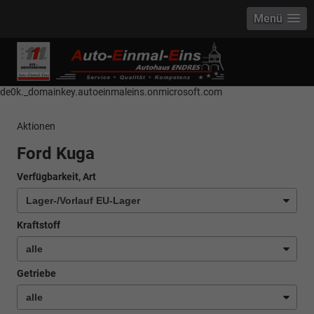
Menü
------------ Host Name : selector1._domainkey Points to address or value:
selector1-aee-de0k._domainkey.autoeinmaleins.onmicrosoft.com Host
Name : selector2._domainkey Points to address or value: selector2-aee-
de0k._domainkey.autoeinmaleins.onmicrosoft.com
Aktionen
Ford Kuga
Verfügbarkeit, Art
Kraftstoff
Getriebe