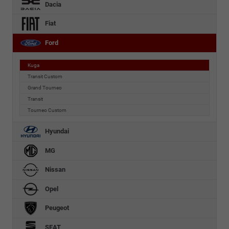
Dacia
Fiat
Ford
Kuga
Transit Custom
Grand Tourneo
Transit
Tourneo Custom
Hyundai
MG
Nissan
Opel
Peugeot
SEAT