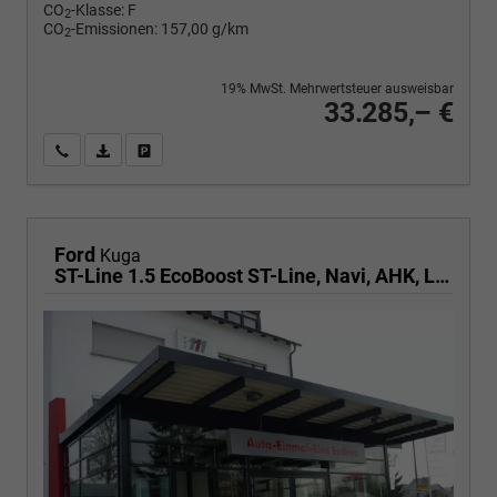
CO
-Klasse:
F
2
CO
-Emissionen:
157,00 g/km
2
19% MwSt. Mehrwertsteuer ausweisbar
33.285,– €
Wir rufen Sie an
PDF-Fahrzeugexposé drucken
Fahrzeug drucken, parken oder vergleichen
Ford
Kuga
ST-Line 1.5 EcoBoost ST-Line, Navi, AHK, LED, Kamera, Winter, FS beheizbar, 5 J.-Garantie