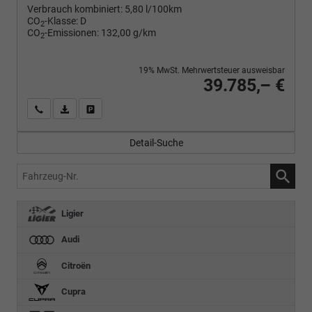
Verbrauch kombiniert:
5,80 l/100km
CO
-Klasse:
D
2
CO
-Emissionen:
132,00 g/km
2
19% MwSt. Mehrwertsteuer ausweisbar
39.785,– €
Wir rufen Sie an
PDF-Fahrzeugexposé drucken
Fahrzeug drucken, parken oder vergleichen
Detail-Suche
Fahrzeug-
Nr.
Ligier
Audi
Citroën
Cupra