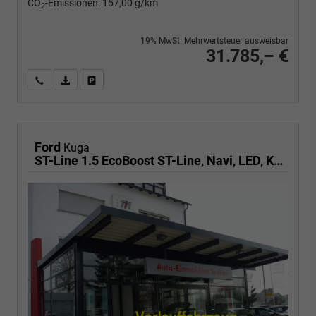
CO
-Emissionen:
157,00 g/km
2
19% MwSt. Mehrwertsteuer ausweisbar
31.785,– €
Wir rufen Sie an
PDF-Fahrzeugexposé drucken
Fahrzeug drucken, parken oder vergleichen
Ford
Kuga
ST-Line 1.5 EcoBoost ST-Line, Navi, LED, Kamera, Winter, FS beheizbar