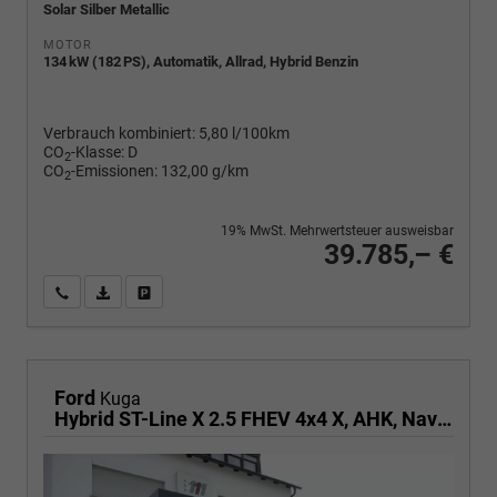
Solar Silber Metallic
MOTOR
134 kW (182 PS), Automatik, Allrad, Hybrid Benzin
Verbrauch kombiniert:
5,80 l/100km
CO
-Klasse:
D
2
CO
-Emissionen:
132,00 g/km
2
19% MwSt. Mehrwertsteuer ausweisbar
39.785,– €
Wir rufen Sie an
PDF-Fahrzeugexposé drucken
Fahrzeug drucken, parken oder vergleichen
Ford
Kuga
Hybrid ST-Line X 2.5 FHEV 4x4 X, AHK, Navi, AreaView, Sound, Side, el. Klappe, Winter, 5 J.-Garantie