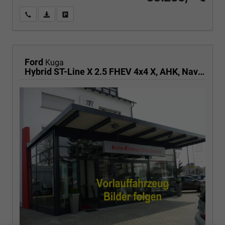
Wir rufen Sie an
PDF-Fahrzeugexposé drucken
Fahrzeug drucken, parken oder vergleichen
Ford
Kuga
Hybrid ST-Line X 2.5 FHEV 4x4 X, AHK, Navi, AreaView, Sound, Side, el. Klappe, Winter, 5 J.-Garantie