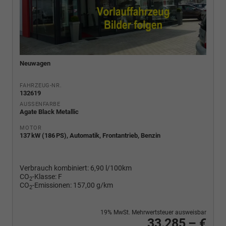
Neuwagen
FAHRZEUG-NR.
132619
AUSSENFARBE
Agate Black Metallic
MOTOR
137 kW (186 PS), Automatik, Frontantrieb, Benzin
Verbrauch kombiniert:
6,90 l/100km
CO
-Klasse:
F
2
CO
-Emissionen:
157,00 g/km
2
19% MwSt. Mehrwertsteuer ausweisbar
33.285,– €