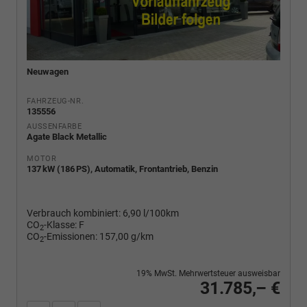
Neuwagen
FAHRZEUG-NR.
135556
AUSSENFARBE
Agate Black Metallic
MOTOR
137 kW (186 PS), Automatik, Frontantrieb, Benzin
Verbrauch kombiniert:
6,90 l/100km
CO
-Klasse:
F
2
CO
-Emissionen:
157,00 g/km
2
19% MwSt. Mehrwertsteuer ausweisbar
31.785,– €