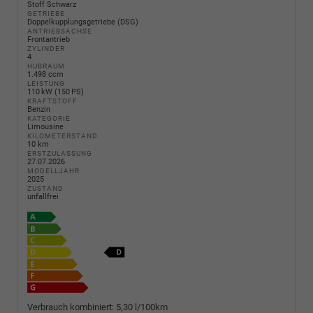
Stoff Schwarz
GETRIEBE
Doppelkupplungsgetriebe (DSG)
ANTRIEBSACHSE
Frontantrieb
ZYLINDER
4
HUBRAUM
1.498 ccm
LEISTUNG
110 kW (150 PS)
KRAFTSTOFF
Benzin
KATEGORIE
Limousine
KILOMETERSTAND
10 km
ERSTZULASSUNG
27.07.2026
MODELLJAHR
2025
ZUSTAND
unfallfrei
Verbrauch kombiniert:
5,30 l/100km