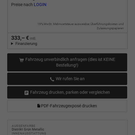
Preise nach
LOGIN
19% MwSt. Mehrwertsteuer ausweisbar, Überführungskosten und
Zulassungspapieren
333,– €
mtl.
Finanzierung
Fahrzeug unverbindlich anfragen (dies ist KEINE
Bestellung!)
Wir rufen Sie an
Fahrzeug drucken, parken oder vergleichen
PDF-Fahrzeugexposé drucken
AUSSENFARBE
Distrikt Grün Metallic
INNENAUSSTATTUNG