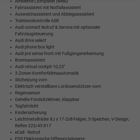
Ambiente Lichtpaket (weiß)
Fahrassistent mit Notfallassistent
Ausweichassistent und Abbiegeassistent
Traktionskontrolle ASR
Audi connect Notruf & Service mit optionaler
Fahrzeugsteuerung
Audi drive select
Audi phone box light
Audi pre sense front mit Fußgängererkennung
Bremsassistent
Audi virtual cockpit 10,25"
3-Zonen-Komfortklimaautomatik
Sitzheizung vorn
Elektrisch verstellbare Lordosenstützen vorn
Regensensor
Geteilte Fondsitzlehnen, klappbar
Tagfahrlicht
Kindersicherung
Leichtmetallräder 8J x 17-Zoll-Felgen, 5-Speichen, V-Design,
Reifen 225/45 R17
eCall - Notruf
EDS Elektronische Differenzialsperre