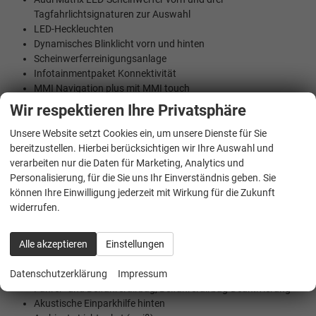
Tagfahrlichtsignaturen zur Auswahl
LED-Heckleuchten
Dynamisches Blinklicht vorn und hinten
Scheinwerferreinigungsanlage
Infotainmentpaket Konnektivität
MMI Navigation plus mit MMI touch
Audi virtual cockpit plus
Wir respektieren Ihre Privatsphäre
Unsere Website setzt Cookies ein, um unsere Dienste für Sie
bereitzustellen. Hierbei berücksichtigen wir Ihre Auswahl und
Serie:
verarbeiten nur die Daten für Marketing, Analytics und
Personalisierung, für die Sie uns Ihr Einverständnis geben. Sie
12 Jahre Karosserie-Garantie gegen Durchrostung
können Ihre Einwilligung jederzeit mit Wirkung für die Zukunft
2 Jahre Garantie ohne Kilometerbegrenzung
widerrufen.
3 Kopfstützen hinten
3 Jahre Lackgarantie
ABS mit Antiblockiersystem (ASR)
Alle akzeptieren
Einstellungen
Seitenairbag vorn und Kopfairbag inklusive erweitertem
Airbagsystem zwischen den Vordersitzen
Datenschutzerklärung
Impressum
Fahrer- und Beifahrerairbag, Beifahrerairbag-Deaktivierung
Akustische Einparkhilfe hinten