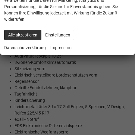
verarbeiten nur die Daten für Marketing, Analytics und
Ausweichassistent und Abbiegeassistent
Personalisierung, für die Sie uns Ihr Einverständnis geben. Sie
Traktionskontrolle ASR
können Ihre Einwilligung jederzeit mit Wirkung für die Zukunft
Audi connect Notruf & Service mit optionaler
widerrufen.
Fahrzeugsteuerung
Audi drive select
Alle akzeptieren
Einstellungen
Audi phone box light
Audi pre sense front mit Fußgängererkennung
Datenschutzerklärung
Impressum
Bremsassistent
Audi virtual cockpit 10,25"
3-Zonen-Komfortklimaautomatik
Sitzheizung vorn
Elektrisch verstellbare Lordosenstützen vorn
Regensensor
Geteilte Fondsitzlehnen, klappbar
Tagfahrlicht
Kindersicherung
Leichtmetallräder 8J x 17-Zoll-Felgen, 5-Speichen, V-Design,
Reifen 225/45 R17
eCall - Notruf
EDS Elektronische Differenzialsperre
Elektronische Wegfahrsperre