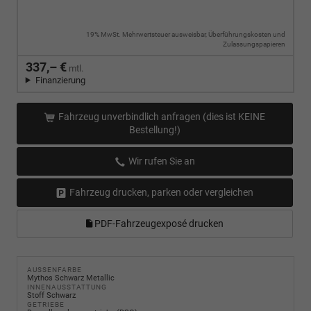
19% MwSt. Mehrwertsteuer ausweisbar, Überführungskosten und
Zulassungspapieren
337,– €
mtl.
Finanzierung
Fahrzeug unverbindlich anfragen (dies ist KEINE
Bestellung!)
Wir rufen Sie an
Fahrzeug drucken, parken oder vergleichen
PDF-Fahrzeugexposé drucken
AUSSENFARBE
Mythos Schwarz Metallic
INNENAUSSTATTUNG
Stoff Schwarz
GETRIEBE