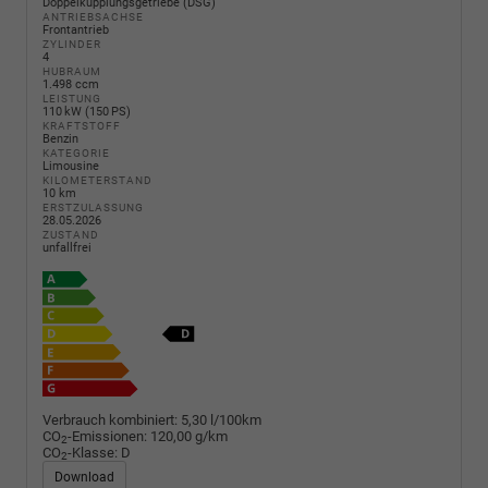
Doppelkupplungsgetriebe (DSG)
ANTRIEBSACHSE
Frontantrieb
ZYLINDER
4
HUBRAUM
1.498 ccm
LEISTUNG
110 kW (150 PS)
KRAFTSTOFF
Benzin
KATEGORIE
Limousine
KILOMETERSTAND
10 km
ERSTZULASSUNG
28.05.2026
ZUSTAND
unfallfrei
Verbrauch kombiniert:
5,30 l/100km
CO
-Emissionen:
120,00 g/km
2
CO
-Klasse:
D
2
Download