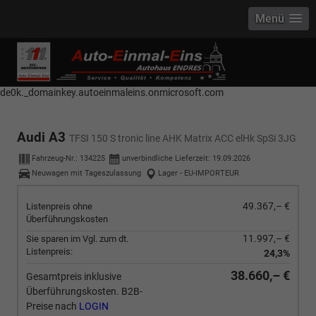
Menü
------------ Host Name : selector1._domainkey Points to address or value:
selector1-aee-de0k._domainkey.autoeinmaleins.onmicrosoft.com Host
Name : selector2._domainkey Points to address or value: selector2-aee-
de0k._domainkey.autoeinmaleins.onmicrosoft.com
Audi A3
TFSI 150 S tronic line AHK Matrix ACC elHk SpSi 3JG
Fahrzeug-Nr.:
134225
unverbindliche Lieferzeit:
19.09.2026
Neuwagen mit Tageszulassung
Lager - EU-IMPORTEUR
49.367,– €
Listenpreis ohne
Überführungskosten
11.997,– €
Sie sparen im Vgl. zum dt.
Listenpreis:
24,3%
38.660,– €
Gesamtpreis inklusive
Überführungskosten. B2B-
Preise nach
LOGIN