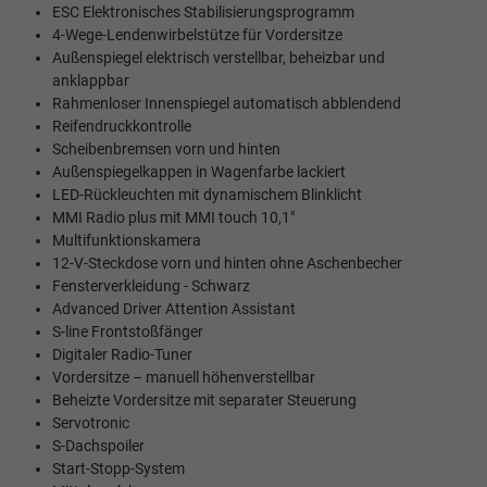
ESC Elektronisches Stabilisierungsprogramm
4-Wege-Lendenwirbelstütze für Vordersitze
Außenspiegel elektrisch verstellbar, beheizbar und
anklappbar
Rahmenloser Innenspiegel automatisch abblendend
Reifendruckkontrolle
Scheibenbremsen vorn und hinten
Außenspiegelkappen in Wagenfarbe lackiert
LED-Rückleuchten mit dynamischem Blinklicht
MMI Radio plus mit MMI touch 10,1"
Multifunktionskamera
12-V-Steckdose vorn und hinten ohne Aschenbecher
Fensterverkleidung - Schwarz
Advanced Driver Attention Assistant
S-line Frontstoßfänger
Digitaler Radio-Tuner
Vordersitze – manuell höhenverstellbar
Beheizte Vordersitze mit separater Steuerung
Servotronic
S-Dachspoiler
Start-Stopp-System