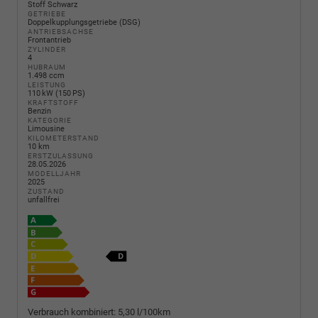
Stoff Schwarz
GETRIEBE
Doppelkupplungsgetriebe (DSG)
ANTRIEBSACHSE
Frontantrieb
ZYLINDER
4
HUBRAUM
1.498 ccm
LEISTUNG
110 kW (150 PS)
KRAFTSTOFF
Benzin
KATEGORIE
Limousine
KILOMETERSTAND
10 km
ERSTZULASSUNG
28.05.2026
MODELLJAHR
2025
ZUSTAND
unfallfrei
Verbrauch kombiniert:
5,30 l/100km