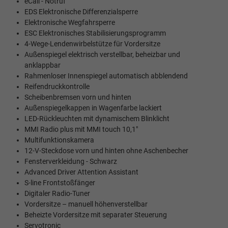
eCall - Notruf
EDS Elektronische Differenzialsperre
Elektronische Wegfahrsperre
ESC Elektronisches Stabilisierungsprogramm
4-Wege-Lendenwirbelstütze für Vordersitze
Außenspiegel elektrisch verstellbar, beheizbar und
anklappbar
Rahmenloser Innenspiegel automatisch abblendend
Reifendruckkontrolle
Scheibenbremsen vorn und hinten
Außenspiegelkappen in Wagenfarbe lackiert
LED-Rückleuchten mit dynamischem Blinklicht
MMI Radio plus mit MMI touch 10,1"
Multifunktionskamera
12-V-Steckdose vorn und hinten ohne Aschenbecher
Fensterverkleidung - Schwarz
Advanced Driver Attention Assistant
S-line Frontstoßfänger
Digitaler Radio-Tuner
Vordersitze – manuell höhenverstellbar
Beheizte Vordersitze mit separater Steuerung
Servotronic