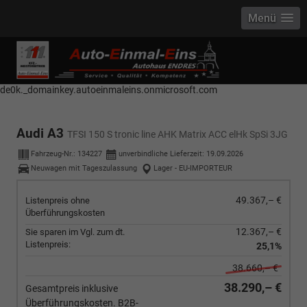
Menü
------------ Host Name : selector1._domainkey Points to address or value:
selector1-aee-de0k._domainkey.autoeinmaleins.onmicrosoft.com Host
Name : selector2._domainkey Points to address or value: selector2-aee-
de0k._domainkey.autoeinmaleins.onmicrosoft.com
Audi A3
TFSI 150 S tronic line AHK Matrix ACC elHk SpSi 3JG
Fahrzeug-Nr.:
134227
unverbindliche Lieferzeit:
19.09.2026
Neuwagen mit Tageszulassung
Lager - EU-IMPORTEUR
49.367,– €
Listenpreis ohne
Überführungskosten
12.367,– €
Sie sparen im Vgl. zum dt.
Listenpreis:
25,1%
38.660,– €
38.290,– €
Gesamtpreis inklusive
Überführungskosten. B2B-