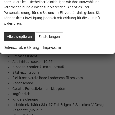
bereitzustellen. Hierbei berücksichtigen wir Ihre Auswahl und
Akustische Einparkhilfe hinten
verarbeiten nur die Daten für Marketing, Analytics und
Ambiente Lichtpaket (weiß)
Personalisierung, für die Sie uns Ihr Einverständnis geben. Sie
Fahrassistent mit Notfallassistent
können Ihre Einwilligung jederzeit mit Wirkung für die Zukunft
Ausweichassistent und Abbiegeassistent
widerrufen.
Traktionskontrolle ASR
Audi connect Notruf & Service mit optionaler
Fahrzeugsteuerung
Alle akzeptieren
Einstellungen
Audi drive select
Audi phone box light
Datenschutzerklärung
Impressum
Audi pre sense front mit Fußgängererkennung
Bremsassistent
Audi virtual cockpit 10,25"
3-Zonen-Komfortklimaautomatik
Sitzheizung vorn
Elektrisch verstellbare Lordosenstützen vorn
Regensensor
Geteilte Fondsitzlehnen, klappbar
Tagfahrlicht
Kindersicherung
Leichtmetallräder 8J x 17-Zoll-Felgen, 5-Speichen, V-Design,
Reifen 225/45 R17