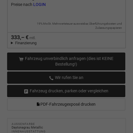
Preise nach
LOGIN
19% MwSt. Mehrwertsteuer ausweisbar, Überführungskosten und
Zulassungspapieren
333,– €
mtl.
Finanzierung
Fahrzeug unverbindlich anfragen (dies ist KEINE
Bestellung!)
Wir rufen Sie an
Fahrzeug drucken, parken oder vergleichen
PDF-Fahrzeugexposé drucken
AUSSENFARBE
Daytonagrau Metallic
INNENAUSSTATTUNG