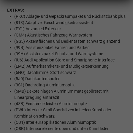
EXTRAS:
(PKC) Ablage- und Gepäckraumpaket und Rücksitzbank plus
(8T3) Adaptiver Geschwindigkeitsassistent
(PY1) Advanced Exterieur
(GM4) Akustisches Fahrzeug-Warnsystem
(GS5) Akzentflächen und Bedientasten schwarz glänzend
(99B) Assistenzpaket Fahren und Parken
(99H) Assistenzpaket Schutz- und Warnsysteme
(IU6) Audi Application Store und Smartphone-Interface
(EM2) Aufmerksamkeits- und Müdigkeitserkennung
(6NQ) Dachhimmel Stoff schwarz
(5J0) Dachkantenspoiler
(3S1) Dachreling Aluminiumoptik
(5MB) Dekoreinlagen Aluminium matt gebürstet mit
Linearprägung anthrazit
(4ZB) Fensterzierleisten Aluminiumoptik
(PWL) Interieur S mit Sportsitzen in Leder/Kunstleder-
Kombination schwarz
(QJ1) Interieurapplikationen Aluminiumoptik
(Q8B) Interieurelemente oben und unten Kunstleder