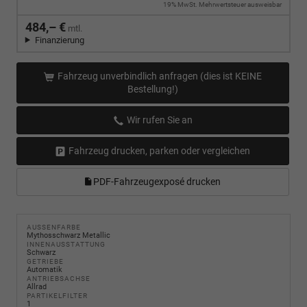
19% MwSt. Mehrwertsteuer ausweisbar
484,– €
mtl.
Finanzierung
Fahrzeug unverbindlich anfragen (dies ist KEINE
Bestellung!)
Wir rufen Sie an
Fahrzeug drucken, parken oder vergleichen
PDF-Fahrzeugexposé drucken
AUSSENFARBE
Mythosschwarz Metallic
INNENAUSSTATTUNG
Schwarz
GETRIEBE
Automatik
ANTRIEBSACHSE
Allrad
PARTIKELFILTER
1