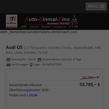
Menü
------------ Host Name : selector1._domainkey Points to address or value:
selector1-aee-de0k._domainkey.autoeinmaleins.onmicrosoft.com Host
Name : selector2._domainkey Points to address or value: selector2-aee-
de0k._domainkey.autoeinmaleins.onmicrosoft.com
Audi Q5
2.0 TDI quattro 150 kW S-Tronic, neues Modell, AHK,
Navi, Leder, Kamera, 19-Zoll
Fahrzeug-Nr.:
133157
unverbindliche Lieferzeit:
8 Tage
Vorführwagen
Lager - EU-IMPORTEUR
60.785,– €
53.785,– €
Gesamtpreis inklusive
Überführungskosten. B2B-
Preise nach
LOGIN