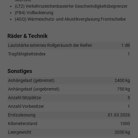
(LT2) Verkehrszeichenbasierter Geschwindigkeitsbegrenzer
(FB4) Volllackierung
(4GQ) Wärmeschutz- und Akustikverglasung Frontscheibe
Räder & Technik
Lautstärke externes Rollgeräusch der Reifen
1 dB
Tragfähigkeitsindex
1
Sonstiges
Anhängelast (gebremst)
2400 kg
Anhängelast (ungebremst)
750 kg
Anzahl Sitzplätze
5
Anzahl Vorbesitzer
1
Erstzulassung
01.03.2026
Kilometerstand
1000
Leergewicht
2030 kg