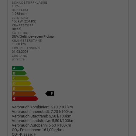
SCHADSTOFFKLASSE
Euro 6
HUBRAUM
1.968 ccm
LEISTUNG
150 kW (204 PS)
KRAFTSTOFF
Diesel
KATEGORIE
SUV/Geländewagen/Pickup
KILOMETERSTAND
1.000 km
ERSTZULASSUNG
01.03.2026
ZUSTAND
unfallfrei
Verbrauch kombiniert:
6,10 l/100km
Verbrauch Innenstadt:
7,20 l/100km
Verbrauch Stadtrand:
5,50 l/100km
Verbrauch Landstraße:
5,50 l/100km
Verbrauch Autobahn:
6,60 l/100km
CO
-Emissionen:
161,00 g/km
2
CO
-Klasse:
F
2