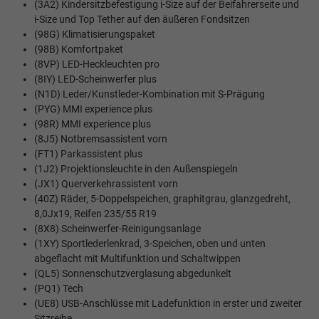
(3A2) Kindersitzbefestigung i-Size auf der Beifahrerseite und
i-Size und Top Tether auf den äußeren Fondsitzen
(98G) Klimatisierungspaket
(98B) Komfortpaket
(8VP) LED-Heckleuchten pro
(8IY) LED-Scheinwerfer plus
(N1D) Leder/Kunstleder-Kombination mit S-Prägung
(PYG) MMI experience plus
(98R) MMI experience plus
(8J5) Notbremsassistent vorn
(FT1) Parkassistent plus
(1J2) Projektionsleuchte in den Außenspiegeln
(JX1) Querverkehrassistent vorn
(40Z) Räder, 5-Doppelspeichen, graphitgrau, glanzgedreht,
8,0Jx19, Reifen 235/55 R19
(8X8) Scheinwerfer-Reinigungsanlage
(1XY) Sportlederlenkrad, 3-Speichen, oben und unten
abgeflacht mit Multifunktion und Schaltwippen
(QL5) Sonnenschutzverglasung abgedunkelt
(PQ1) Tech
(UE8) USB-Anschlüsse mit Ladefunktion in erster und zweiter
Sitzreihe