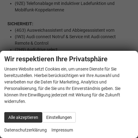
(9ZE) Telefonablage mit induktiver Ladefunktion und
Mobilfunk-Koppelantenne
SICHERHEIT:
(4G3) Ausweichassistent und Abbiegeassistent vorn
(IW3) Audi connect Notruf & Service mit Audi connect
Remote & Control
(2H9) Audi drive select
(4L6) Innenspiegel automatisch abblendend
Wir respektieren Ihre Privatsphäre
(1X1) quattro
Unsere Website setzt Cookies ein, um unsere Dienste für Sie
(7AA) Wegfahrsperre elektronisch
bereitzustellen. Hierbei berücksichtigen wir Ihre Auswahl und
verarbeiten nur die Daten für Marketing, Analytics und
INNENAUSSTATTUNG UND KOMFORT:
Personalisierung, für die Sie uns Ihr Einverständnis geben. Sie
(QQ2) Ambiente-Lichtpaket plus
können Ihre Einwilligung jederzeit mit Wirkung für die Zukunft
(7P1) 4-Wege-Lendenwirbelstütze für die Vordersitze
widerrufen.
(6XK) Außenspiegel elektrisch einstell-, beheizbar und
anklappbar, beidseitig automatisch abblendend
(4I7) Funkschlüssel ohne Safelock
Alle akzeptieren
Einstellungen
(6E3) Komfortmittelarmlehne vorn
(2C5) Lenkradeinstellung manuell
Datenschutzerklärung
Impressum
(3NS) Rücksitzbank plus