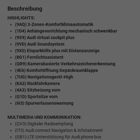
Beschreibung
HIGHLIGHTS:
(9AQ) 3-Zonen-Komfortklimaautomatik
(1D4) Anhängevorrichtung mechanisch schwenkbar
(9S9) Audi virtual cockpit plus
(9VD) Audi Soundsystem
(9X0) Einparkhilfe plus mit Distanzanzeige
(8G1) Fernlichtassistent
(QR9) Kamerabasierte Verkehrszeichenerkennung
(4E6) Komfortöffnung Gepäckraumklappe
(7UG) Navigationsgerät-High
(KA2) Rückfahrkamera
(4A3) Sitzheizung vorn
(Q1D) Sportsitze vorn
(6I3) Spurverlassenswarnung
MULTIMEDIA UND KOMMUNIKATION:
(QV3) Digitaler Radioempfang
(IT3) Audi connect Navigation & Infotainment
(GB1) LTE-Unterstützung für Audi phone box