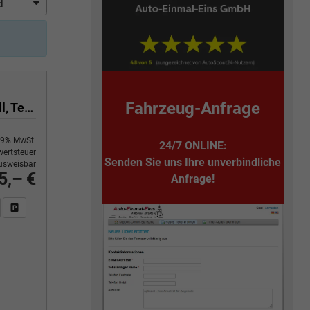
Fahrzeug-Anfrage
TFSI quattro 270 kW Avant quattro, HuD, Pano, B&O, Leder, 20-Zoll, TechPro, sofort
9% MwSt.
24/7 ONLINE:
ertsteuer
Senden Sie uns Ihre unverbindliche
usweisbar
5,– €
Anfrage!
n Sie an
DF-Fahrzeugexposé drucken
Fahrzeug drucken, parken oder vergleichen