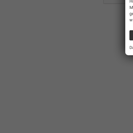
H
M
g
w
D