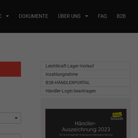
E
DOKUMENTE
ÜBER UNS
FAQ
B2B
e : selector2._domainkey Points to address or value: selector2-aee-
Leichtkraft Lager-Vorlauf
Inzahlungnahme
B2B-HÄNDLERPORTAL
Händler-Login beantragen