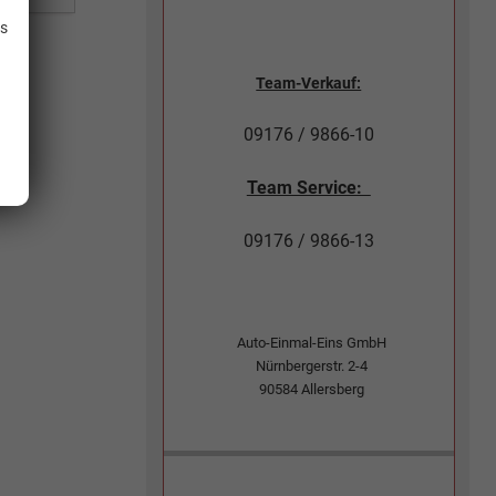
is
Team-Verkauf:
09176 / 9866-10
Team Service:
09176 / 9866-13
Auto-Einmal-Eins GmbH
Nürnbergerstr. 2-4
90584
Allersberg