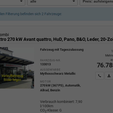
llen Filterung befinden sich
2
Fahrzeuge:
Kombi
Fahrzeug mit Tageszulassung
1
Mehrw
a
FAHRZEUG-NR.
76.78
133013
AUSSENFARBE
Mythosschwarz Metallic
Wir rufe
P
MOTOR
270 kW (367 PS), Automatik,
Allrad, Benzin
Verbrauch kombiniert:
7,90
l/100km
CO
-Klasse:
G
2