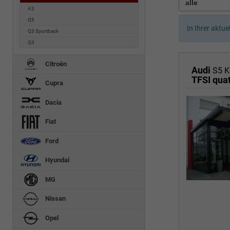
A3
Q5
In Ihrer aktue
Q3 Sportback
Q3
Citroën
Audi
S5 
Cupra
Dacia
Fiat
Ford
Hyundai
MG
Nissan
Opel