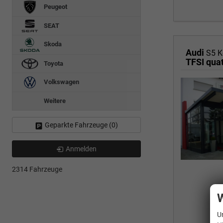
Peugeot
SEAT
Skoda
Audi
S5 
Toyota
Volkswagen
Weitere
Geparkte Fahrzeuge (
0
)
Anmelden
2314 Fahrzeuge
W
U