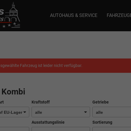
AUTOHAUS & SERVICE
FAHRZEUG
e: selector1-aee-de0k._domainkey.autoeinmaleins.onmicrosoft.com Host Nam
sgewählte Fahrzeug ist leider nicht verfügbar.
5 Kombi
Art
Kraftstoff
Getriebe
Ausstattungslinie
Sortierung