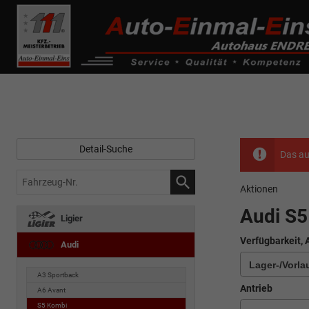
------------ Host Name : selector1._domainkey Points to address or valu
de0k._domainkey.autoeinmaleins.onmicrosoft.com
Detail-Suche
Das au
Fahrzeug-
Aktionen
Nr.
Audi S
Ligier
Verfügbarkeit, 
Audi
A3 Sportback
Antrieb
A6 Avant
S5 Kombi