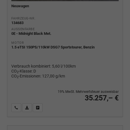
Neuwagen
FAHRZEUG-NR.
134683
AUSSENFARBE
0E - Midnight Black Met.
MOTOR
1.5 eTSI 150PS/110kW DSG7 Sportstourer, Benzin
Verbrauch kombiniert:
5,60 l/100km
CO
-Klasse:
D
2
CO
-Emissionen:
127,00 g/km
2
19% MwSt. Mehrwertsteuer ausweisbar
35.257,– €
Wir rufen Sie an
PDF-Fahrzeugexposé drucken
Fahrzeug drucken, parken oder vergleichen