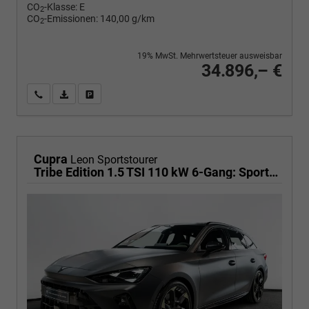
CO
-Klasse:
E
2
CO
-Emissionen:
140,00 g/km
2
19% MwSt. Mehrwertsteuer ausweisbar
34.896,– €
Wir rufen Sie an
PDF-Fahrzeugexposé drucken
Fahrzeug drucken, parken oder vergleichen
Cupra
Leon Sportstourer
Tribe Edition 1.5 TSI 110 kW 6-Gang: Sportschalensitze beheizbar, elektrisch einstellbar, DCC Fahrwerk, 19 Zoll Alufelgen ,Cupra Seitenschweller, Klimaautomatik 3 Zonen,