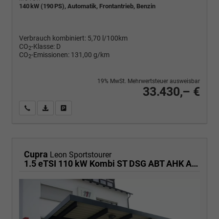
140 kW (190 PS), Automatik, Frontantrieb, Benzin
Verbrauch kombiniert:
5,70 l/100km
CO
-Klasse:
D
2
CO
-Emissionen:
131,00 g/km
2
19% MwSt. Mehrwertsteuer ausweisbar
33.430,– €
Wir rufen Sie an
PDF-Fahrzeugexposé drucken
Fahrzeug drucken, parken oder vergleichen
Cupra
Leon Sportstourer
1.5 eTSI 110 kW Kombi ST DSG ABT AHK ACC LED