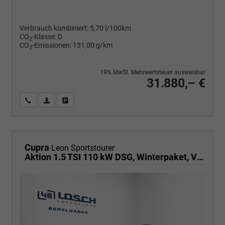
Verbrauch kombiniert:
5,70 l/100km
CO
-Klasse:
D
2
CO
-Emissionen:
131,00 g/km
2
19% MwSt. Mehrwertsteuer ausweisbar
31.880,– €
Wir rufen Sie an
PDF-Fahrzeugexposé drucken
Fahrzeug drucken, parken oder vergleichen
Cupra
Leon Sportstourer
Aktion 1.5 TSI 110 kW DSG, Winterpaket, Virtual Pedal für Heckklappe, Klimaautomatik 3 Zonen, 18 Zoll Alufelgen, elektr. ACC,Full-LED,PDC, Radioanlage,induktive Ladestation