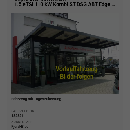
1.5 eTSI 110 kW Kombi ST DSG ABT Edge AHK ACC LED
Fahrzeug mit Tageszulassung
FAHRZEUG-NR.
132821
AUSSENFARBE
Fjord-Blau