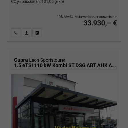
CO
-Emissionen:
131,00 g/km
2
19% MwSt. Mehrwertsteuer ausweisbar
33.930,– €
Wir rufen Sie an
PDF-Fahrzeugexposé drucken
Fahrzeug drucken, parken oder vergleichen
Cupra
Leon Sportstourer
1.5 eTSI 110 kW Kombi ST DSG ABT AHK ACC LED