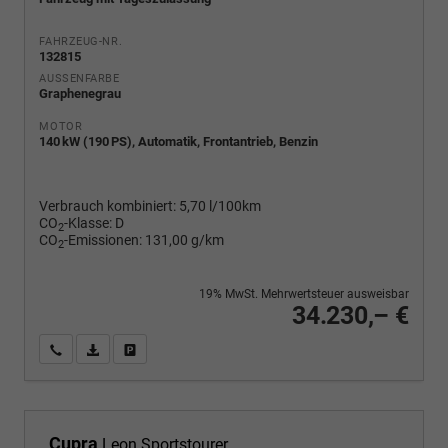
FAHRZEUG-NR.
132815
AUSSENFARBE
Graphenegrau
MOTOR
140 kW (190 PS), Automatik, Frontantrieb, Benzin
Verbrauch kombiniert:
5,70 l/100km
CO
-Klasse:
D
2
CO
-Emissionen:
131,00 g/km
2
19% MwSt. Mehrwertsteuer ausweisbar
34.230,– €
Wir rufen Sie an
PDF-Fahrzeugexposé drucken
Fahrzeug drucken, parken oder vergleichen
Cupra
Leon Sportstourer