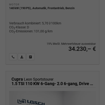
MOTOR
140 kW (190 PS), Automatik, Frontantrieb, Benzin
Verbrauch kombiniert:
5,70 l/100km
CO
-Klasse:
D
2
CO
-Emissionen:
131,00 g/km
2
19% MwSt. Mehrwertsteuer ausweisbar
34.230,– €
Wir rufen Sie an
PDF-Fahrzeugexposé drucken
Fahrzeug drucken, parken oder vergleichen
Cupra
Leon Sportstourer
1.5 TSI 110 KW 6-Gang- 2.0 6-gang, Drive Paket, Virtual Pedal für HeckklaLED MATRIX ULTRA , dynamische Blinkleuchten, Navigation, ,Pack Safe XL, PDC, Winterpaket, Klimaautomatik 3 Z., 18 Zoll Alufelgen Garbi, Edge Paket