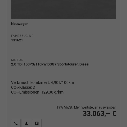
Neuwagen
FAHRZEUG-NR.
131621
MOTOR
2.0 TDI 150PS/110kW DSG7 Sportstourer, Diesel
Verbrauch kombiniert:
4,90 l/100km
CO
-Klasse:
D
2
CO
-Emissionen:
129,00 g/km
2
19% MwSt. Mehrwertsteuer ausweisbar
33.063,– €
Wir rufen Sie an
PDF-Fahrzeugexposé drucken
Fahrzeug drucken, parken oder vergleichen