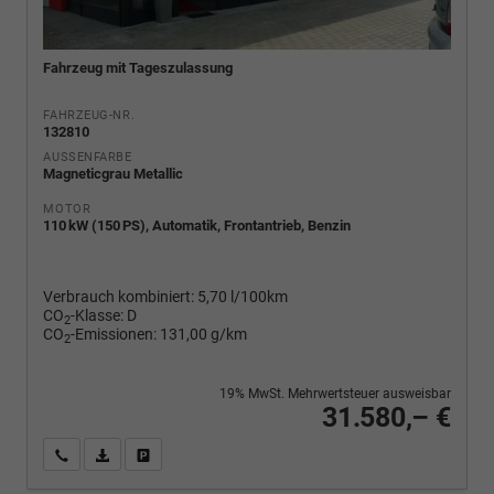
Fahrzeug mit Tageszulassung
FAHRZEUG-NR.
132810
AUSSENFARBE
Magneticgrau Metallic
MOTOR
110 kW (150 PS), Automatik, Frontantrieb, Benzin
Verbrauch kombiniert:
5,70 l/100km
CO
-Klasse:
D
2
CO
-Emissionen:
131,00 g/km
2
19% MwSt. Mehrwertsteuer ausweisbar
31.580,– €
Wir rufen Sie an
PDF-Fahrzeugexposé drucken
Fahrzeug drucken, parken oder vergleichen