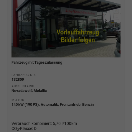
Fahrzeug mit Tageszulassung
FAHRZEUG-NR.
132809
AUSSENFARBE
Nevadaweiß Metallic
MOTOR
140 kW (190 PS), Automatik, Frontantrieb, Benzin
Verbrauch kombiniert:
5,70 l/100km
CO
-Klasse:
D
2