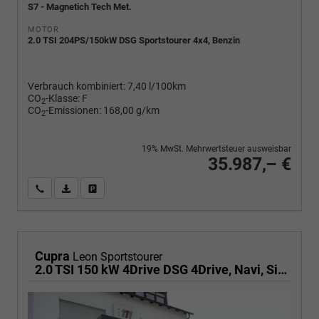
S7 - Magnetich Tech Met.
MOTOR
2.0 TSI 204PS/150kW DSG Sportstourer 4x4, Benzin
Verbrauch kombiniert:
7,40 l/100km
CO
-Klasse:
F
2
CO
-Emissionen:
168,00 g/km
2
19% MwSt. Mehrwertsteuer ausweisbar
35.987,– €
Wir rufen Sie an
PDF-Fahrzeugexposé drucken
Fahrzeug drucken, parken oder vergleichen
Cupra
Leon Sportstourer
2.0 TSI 150 kW 4Drive DSG 4Drive, Navi, Side, Matrix, el. Klappe, 18-Zoll, 5 J.-Garantie