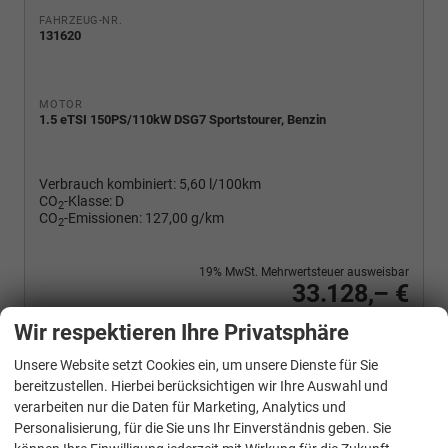
FAHRZEUG-NR.
131620
MOTOR
1.5 eTSI 150PS/110kW DSG7 Sportstourer, Benzin
Verbrauch kombiniert:
5,60 l/100km
CO
-Klasse:
D
2
CO
-Emissionen:
127,00 g/km
2
19% MwSt. Mehrwertsteuer ausweisbar
33.128,– €
Wir rufen Sie an
PDF-Fahrzeugexposé drucken
Fahrzeug drucken, parken oder vergleichen
Wir respektieren Ihre Privatsphäre
Unsere Website setzt Cookies ein, um unsere Dienste für Sie
bereitzustellen. Hierbei berücksichtigen wir Ihre Auswahl und
verarbeiten nur die Daten für Marketing, Analytics und
Cupra
Leon Sportstourer
Personalisierung, für die Sie uns Ihr Einverständnis geben. Sie
1.5 eTSI 110 kW Kombi ST DSG ABT AHK ACC LED