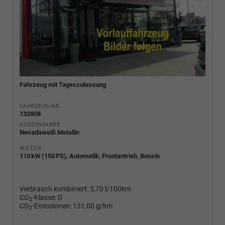
Fahrzeug mit Tageszulassung
FAHRZEUG-NR.
132808
AUSSENFARBE
Nevadaweiß Metallic
MOTOR
110 kW (150 PS), Automatik, Frontantrieb, Benzin
Verbrauch kombiniert:
5,70 l/100km
CO
-Klasse:
D
2
CO
-Emissionen:
131,00 g/km
2