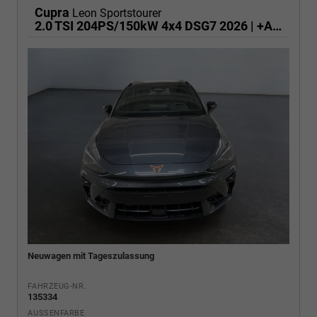
Cupra
Leon Sportstourer
2.0 TSI 204PS/150kW 4x4 DSG7 2026 | +AHK +RFK +El.Hecklappe +CUPRA HD Matrix +NAVI +5J Erw. Garantie - RESERIVERT
Neuwagen mit Tageszulassung
FAHRZEUG-NR.
135334
AUSSENFARBE