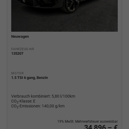
Neuwagen
FAHRZEUG-NR.
135207
MOTOR
1.5 TSI 6 gang, Benzin
Verbrauch kombiniert:
5,80 l/100km
CO
-Klasse:
E
2
CO
-Emissionen:
140,00 g/km
2
19% MwSt. Mehrwertsteuer ausweisbar
34.896,– €