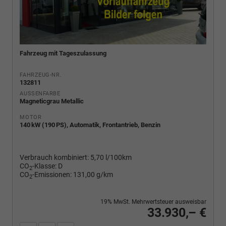
Fahrzeug mit Tageszulassung
FAHRZEUG-NR.
132811
AUSSENFARBE
Magneticgrau Metallic
MOTOR
140 kW (190 PS), Automatik, Frontantrieb, Benzin
Verbrauch kombiniert:
5,70 l/100km
CO
-Klasse:
D
2
CO
-Emissionen:
131,00 g/km
2
19% MwSt. Mehrwertsteuer ausweisbar
33.930,– €