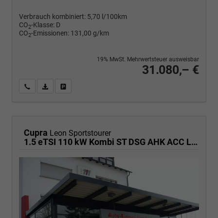
Verbrauch kombiniert:
5,70 l/100km
CO
-Klasse:
D
2
CO
-Emissionen:
131,00 g/km
2
19% MwSt. Mehrwertsteuer ausweisbar
31.080,– €
Wir rufen Sie an
PDF-Fahrzeugexposé drucken
Fahrzeug drucken, parken oder vergleichen
Cupra
Leon Sportstourer
1.5 eTSI 110 kW Kombi ST DSG AHK ACC LED