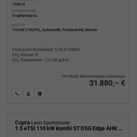
132814
AUSSENFARBE
Graphenegrau
MOTOR
110 kW (150 PS), Automatik, Frontantrieb, Benzin
Verbrauch kombiniert:
5,70 l/100km
CO
-Klasse:
D
2
CO
-Emissionen:
131,00 g/km
2
19% MwSt. Mehrwertsteuer ausweisbar
31.880,– €
Wir rufen Sie an
PDF-Fahrzeugexposé drucken
Fahrzeug drucken, parken oder vergleichen
Cupra
Leon Sportstourer
1.5 eTSI 110 kW Kombi ST DSG Edge AHK ACC LED