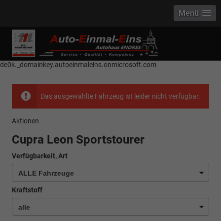
Menü
------------ Host Name : selector1._domainkey Points to address or value:
selector1-aee-de0k._domainkey.autoeinmaleins.onmicrosoft.com Host
Name : selector2._domainkey Points to address or value: selector2-aee-
de0k._domainkey.autoeinmaleins.onmicrosoft.com
Das ausgewählte Fahrzeug ist leider nicht verfügbar.
Aktionen
Cupra Leon Sportstourer
Verfügbarkeit, Art
Kraftstoff