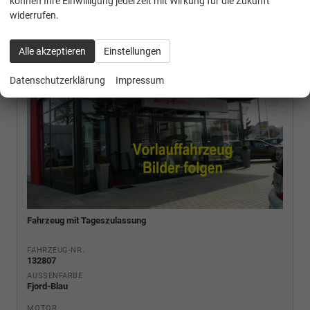
können Ihre Einwilligung jederzeit mit Wirkung für die Zukunft
widerrufen.
Alle akzeptieren
Einstellungen
Datenschutzerklärung
Impressum
Fahrzeug mit Tageszulassung
FAHRZEUG-NR.
132807
AUSSENFARBE
Fjord-Blau
MOTOR