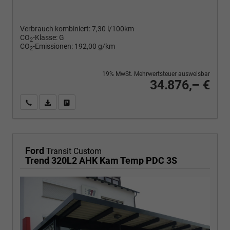
Verbrauch kombiniert:
7,30 l/100km
CO
-Klasse:
G
2
CO
-Emissionen:
192,00 g/km
2
19% MwSt. Mehrwertsteuer ausweisbar
34.876,– €
Wir rufen Sie an
PDF-Fahrzeugexposé drucken
Fahrzeug drucken, parken oder vergleichen
Ford
Transit Custom
Trend 320L2 AHK Kam Temp PDC 3S