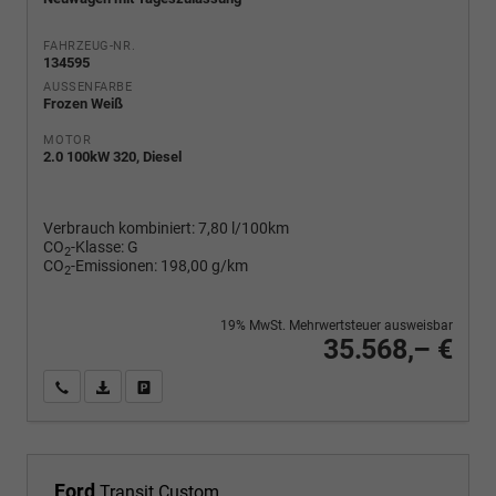
FAHRZEUG-NR.
134595
AUSSENFARBE
Frozen Weiß
MOTOR
2.0 100kW 320, Diesel
Verbrauch kombiniert:
7,80 l/100km
CO
-Klasse:
G
2
CO
-Emissionen:
198,00 g/km
2
19% MwSt. Mehrwertsteuer ausweisbar
35.568,– €
Wir rufen Sie an
PDF-Fahrzeugexposé drucken
Fahrzeug drucken, parken oder vergleichen
Ford
Transit Custom