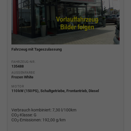
Fahrzeug mit Tageszulassung
FAHRZEUG-NR.
135488
AUSSENFARBE
Frozen White
MOTOR
110 kW (150 PS), Schaltgetriebe, Frontantrieb, Diesel
Verbrauch kombiniert:
7,30 l/100km
CO
-Klasse:
G
2
CO
-Emissionen:
192,00 g/km
2