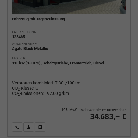
Fahrzeug mit Tageszulassung
FAHRZEUG-NR.
135485
AUSSENFARBE
Agate Black Metallic
MOTOR
110 kW (150 PS), Schaltgetriebe, Frontantrieb, Diesel
Verbrauch kombiniert:
7,30 l/100km
CO
-Klasse:
G
2
CO
-Emissionen:
192,00 g/km
2
19% MwSt. Mehrwertsteuer ausweisbar
34.683,– €
Wir rufen Sie an
PDF-Fahrzeugexposé drucken
Fahrzeug drucken, parken oder vergleichen