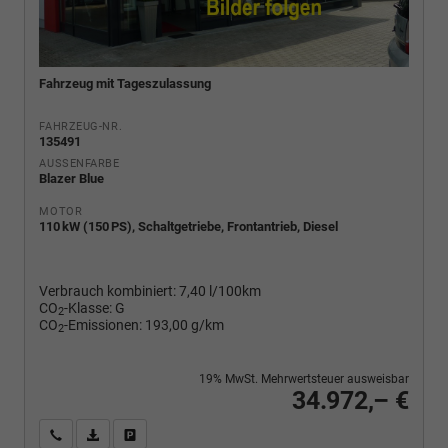
Fahrzeug mit Tageszulassung
FAHRZEUG-NR.
135491
AUSSENFARBE
Blazer Blue
MOTOR
110 kW (150 PS), Schaltgetriebe, Frontantrieb, Diesel
Verbrauch kombiniert:
7,40 l/100km
CO
-Klasse:
G
2
CO
-Emissionen:
193,00 g/km
2
19% MwSt. Mehrwertsteuer ausweisbar
34.972,– €
Wir rufen Sie an
PDF-Fahrzeugexposé drucken
Fahrzeug drucken, parken oder vergleichen