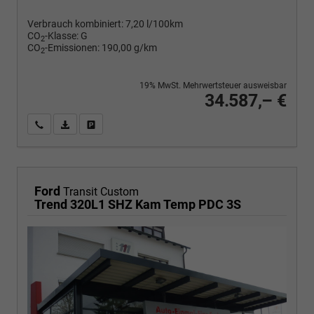
Verbrauch kombiniert:
7,20 l/100km
CO
-Klasse:
G
2
CO
-Emissionen:
190,00 g/km
2
19% MwSt. Mehrwertsteuer ausweisbar
34.587,– €
Wir rufen Sie an
PDF-Fahrzeugexposé drucken
Fahrzeug drucken, parken oder vergleichen
Ford
Transit Custom
Trend 320L1 SHZ Kam Temp PDC 3S