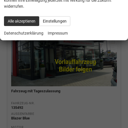
können Ihre Einwilligung jederzeit mit Wirkung für die Zukunft
widerrufen.
Alle akzeptieren
Einstellungen
Datenschutzerklärung
Impressum
Fahrzeug mit Tageszulassung
FAHRZEUG-NR.
135492
AUSSENFARBE
Blazer Blue
MOTOR