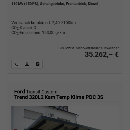
110 kW (150 PS), Schaltgetriebe, Frontantrieb, Diesel
Verbrauch kombiniert:
7,40 l/100km
CO
-Klasse:
G
2
CO
-Emissionen:
193,00 g/km
2
19% MwSt. Mehrwertsteuer ausweisbar
35.262,– €
Wir rufen Sie an
PDF-Fahrzeugexposé drucken
Fahrzeug drucken, parken oder vergleichen
Ford
Transit Custom
Trend 320L2 Kam Temp Klima PDC 3S