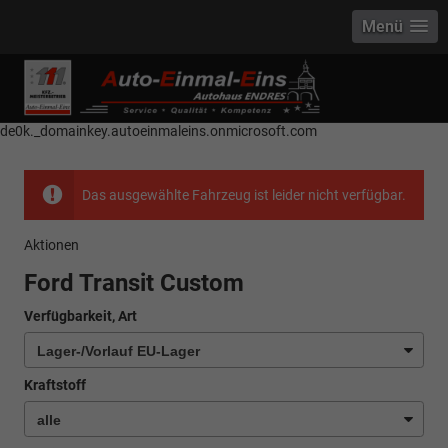
Menü
------------ Host Name : selector1._domainkey Points to address or value:
selector1-aee-de0k._domainkey.autoeinmaleins.onmicrosoft.com Host
Name : selector2._domainkey Points to address or value: selector2-aee-
de0k._domainkey.autoeinmaleins.onmicrosoft.com
Das ausgewählte Fahrzeug ist leider nicht verfügbar.
Aktionen
Ford Transit Custom
Verfügbarkeit, Art
Kraftstoff