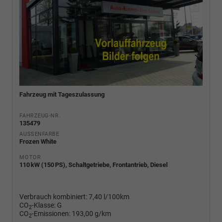
Fahrzeug mit Tageszulassung
FAHRZEUG-NR.
135479
AUSSENFARBE
Frozen White
MOTOR
110 kW (150 PS), Schaltgetriebe, Frontantrieb, Diesel
Verbrauch kombiniert:
7,40 l/100km
CO
-Klasse:
G
2
CO
-Emissionen:
193,00 g/km
2