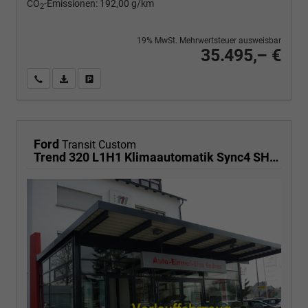
CO
-Emissionen:
192,00 g/km
2
19% MwSt. Mehrwertsteuer ausweisbar
35.495,– €
Wir rufen Sie an
PDF-Fahrzeugexposé drucken
Fahrzeug drucken, parken oder vergleichen
Ford
Transit Custom
Trend 320 L1H1 Klimaautomatik Sync4 SHZ 2 x Einparkhilfe Kamera 5JG