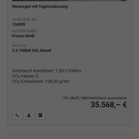
Neuwagen mit Tageszulassung
FAHRZEUG-NR.
134599
AUSSENFARBE
Frozen Weiß
MOTOR
2.0 100kW 320, Diesel
Verbrauch kombiniert:
7,80 l/100km
CO
-Klasse:
G
2
CO
-Emissionen:
198,00 g/km
2
19% MwSt. Mehrwertsteuer ausweisbar
35.568,– €
Wir rufen Sie an
PDF-Fahrzeugexposé drucken
Fahrzeug drucken, parken oder vergleichen