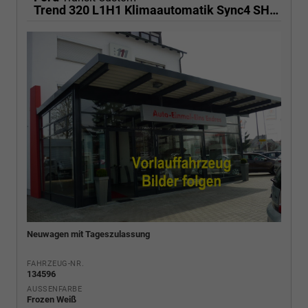
Trend 320 L1H1 Klimaautomatik Sync4 SHZ 2 x Einparkhilfe Kamera 5JG
Neuwagen mit Tageszulassung
FAHRZEUG-NR.
134596
AUSSENFARBE
Frozen Weiß