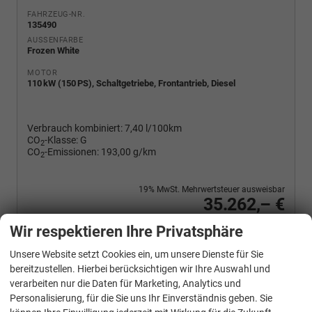
FAHRZEUG-NR.
135490
AUSSENFARBE
Frozen White
MOTOR
110 kW (150 PS), Schaltgetriebe, Frontantrieb, Diesel
Verbrauch kombiniert:
7,40 l/100km
CO
-Klasse:
G
2
CO
-Emissionen:
193,00 g/km
2
19% MwSt. Mehrwertsteuer ausweisbar
35.262,– €
Wir rufen Sie an
PDF-Fahrzeugexposé drucken
Fahrzeug drucken, parken oder vergleichen
Wir respektieren Ihre Privatsphäre
Unsere Website setzt Cookies ein, um unsere Dienste für Sie
bereitzustellen. Hierbei berücksichtigen wir Ihre Auswahl und
verarbeiten nur die Daten für Marketing, Analytics und
Ford
Transit Custom
Personalisierung, für die Sie uns Ihr Einverständnis geben. Sie
Trend 320L2 SHZ Kam Temp PDC 3S