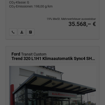
CO
-Klasse:
G
2
CO
-Emissionen:
198,00 g/km
2
19% MwSt. Mehrwertsteuer ausweisbar
35.568,– €
Wir rufen Sie an
PDF-Fahrzeugexposé drucken
Fahrzeug drucken, parken oder vergleichen
Ford
Transit Custom
Trend 320 L1H1 Klimaautomatik Sync4 SHZ 2 x Einparkhilfe Kamera 5JG