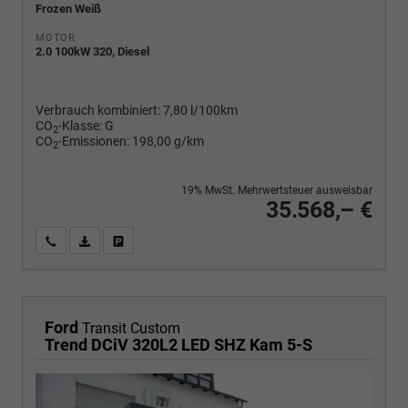
Frozen Weiß
MOTOR
2.0 100kW 320, Diesel
Verbrauch kombiniert:
7,80 l/100km
CO
-Klasse:
G
2
CO
-Emissionen:
198,00 g/km
2
19% MwSt. Mehrwertsteuer ausweisbar
35.568,– €
Wir rufen Sie an
PDF-Fahrzeugexposé drucken
Fahrzeug drucken, parken oder vergleichen
Ford
Transit Custom
Trend DCiV 320L2 LED SHZ Kam 5-S