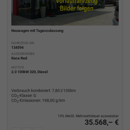
Neuwagen mit Tageszulassung
FAHRZEUG-NR.
134594
AUSSENFARBE
Race Red
MOTOR
2.0 100kW 320, Diesel
Verbrauch kombiniert:
7,80 l/100km
CO
-Klasse:
G
2
CO
-Emissionen:
198,00 g/km
2
19% MwSt. Mehrwertsteuer ausweisbar
35.568,– €