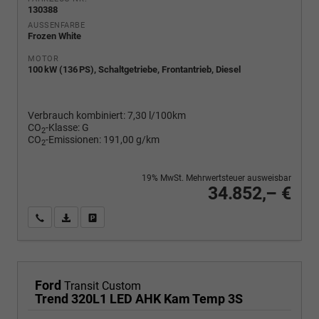
130388
AUSSENFARBE
Frozen White
MOTOR
100 kW (136 PS), Schaltgetriebe, Frontantrieb, Diesel
Verbrauch kombiniert:
7,30 l/100km
CO
-Klasse:
G
2
CO
-Emissionen:
191,00 g/km
2
19% MwSt. Mehrwertsteuer ausweisbar
34.852,– €
Wir rufen Sie an
PDF-Fahrzeugexposé drucken
Fahrzeug drucken, parken oder vergleichen
Ford
Transit Custom
Trend 320L1 LED AHK Kam Temp 3S