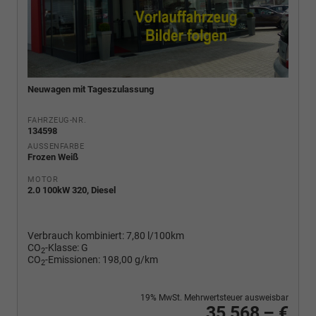
Neuwagen mit Tageszulassung
FAHRZEUG-NR.
134598
AUSSENFARBE
Frozen Weiß
MOTOR
2.0 100kW 320, Diesel
Verbrauch kombiniert:
7,80 l/100km
CO
-Klasse:
G
2
CO
-Emissionen:
198,00 g/km
2
19% MwSt. Mehrwertsteuer ausweisbar
35.568,– €