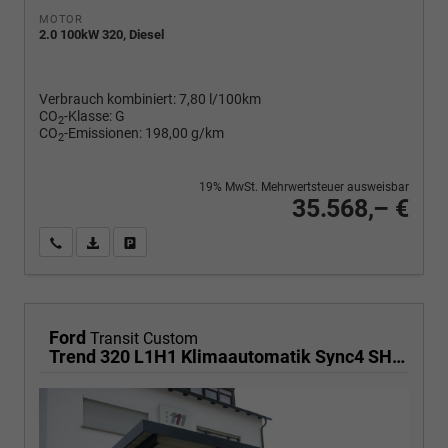
MOTOR
2.0 100kW 320, Diesel
Verbrauch kombiniert:
7,80 l/100km
CO
-Klasse:
G
2
CO
-Emissionen:
198,00 g/km
2
19% MwSt. Mehrwertsteuer ausweisbar
35.568,– €
Wir rufen Sie an
PDF-Fahrzeugexposé drucken
Fahrzeug drucken, parken oder vergleichen
Ford
Transit Custom
Trend 320 L1H1 Klimaautomatik Sync4 SHZ 2 x Einparkhilfe Kamera 5JG