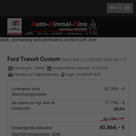
Menü
------------ Host Name : selector1._domainkey Points to address or value:
selector1-aee-de0k._domainkey.autoeinmaleins.onmicrosoft.com Host
Name : selector2._domainkey Points to address or value: selector2-aee-
de0k._domainkey.autoeinmaleins.onmicrosoft.com
Ford Transit Custom
Sport Aut L2 LED SHZ KeyFree 17Z
Fahrzeug-Nr.:
134041
unverbindliche Lieferzeit:
19.10.2026
Fahrzeug mit Tageszulassung
Lager - EU-IMPORTEUR
62.304,– €
Listenpreis ohne
Überführungskosten
17.730,– €
Sie sparen im Vgl. zum dt.
Listenpreis:
28,5%
46.154,– €
45.864,– €
Gesamtpreis inklusive
Überführungskosten. B2B-