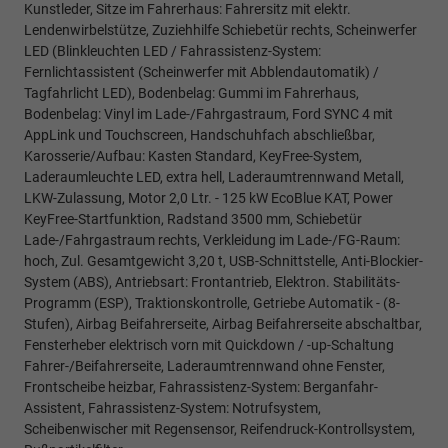
Kunstleder, Sitze im Fahrerhaus: Fahrersitz mit elektr.
Lendenwirbelstütze, Zuziehhilfe Schiebetür rechts, Scheinwerfer
LED (Blinkleuchten LED / Fahrassistenz-System:
Fernlichtassistent (Scheinwerfer mit Abblendautomatik) /
Tagfahrlicht LED), Bodenbelag: Gummi im Fahrerhaus,
Bodenbelag: Vinyl im Lade-/Fahrgastraum, Ford SYNC 4 mit
AppLink und Touchscreen, Handschuhfach abschließbar,
Karosserie/Aufbau: Kasten Standard, KeyFree-System,
Laderaumleuchte LED, extra hell, Laderaumtrennwand Metall,
LKW-Zulassung, Motor 2,0 Ltr. - 125 kW EcoBlue KAT, Power
KeyFree-Startfunktion, Radstand 3500 mm, Schiebetür
Lade-/Fahrgastraum rechts, Verkleidung im Lade-/FG-Raum:
hoch, Zul. Gesamtgewicht 3,20 t, USB-Schnittstelle, Anti-Blockier-
System (ABS), Antriebsart: Frontantrieb, Elektron. Stabilitäts-
Programm (ESP), Traktionskontrolle, Getriebe Automatik - (8-
Stufen), Airbag Beifahrerseite, Airbag Beifahrerseite abschaltbar,
Fensterheber elektrisch vorn mit Quickdown / -up-Schaltung
Fahrer-/Beifahrerseite, Laderaumtrennwand ohne Fenster,
Frontscheibe heizbar, Fahrassistenz-System: Berganfahr-
Assistent, Fahrassistenz-System: Notrufsystem,
Scheibenwischer mit Regensensor, Reifendruck-Kontrollsystem,