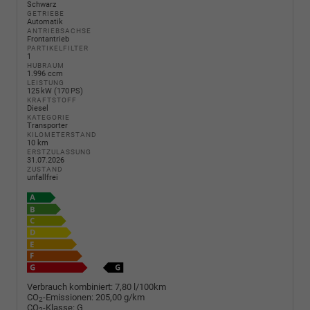
Schwarz
GETRIEBE
Automatik
ANTRIEBSACHSE
Frontantrieb
PARTIKELFILTER
1
HUBRAUM
1.996 ccm
LEISTUNG
125 kW (170 PS)
KRAFTSTOFF
Diesel
KATEGORIE
Transporter
KILOMETERSTAND
10 km
ERSTZULASSUNG
31.07.2026
ZUSTAND
unfallfrei
Verbrauch kombiniert:
7,80 l/100km
CO
-Emissionen:
205,00 g/km
2
CO
-Klasse:
G
2