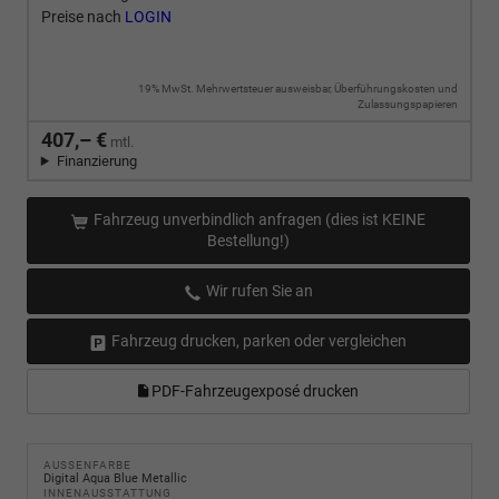
Preise nach
LOGIN
19% MwSt. Mehrwertsteuer ausweisbar, Überführungskosten und
Zulassungspapieren
407,– €
mtl.
Finanzierung
Fahrzeug unverbindlich anfragen (dies ist KEINE
Bestellung!)
Wir rufen Sie an
Fahrzeug drucken, parken oder vergleichen
PDF-Fahrzeugexposé drucken
AUSSENFARBE
Digital Aqua Blue Metallic
INNENAUSSTATTUNG