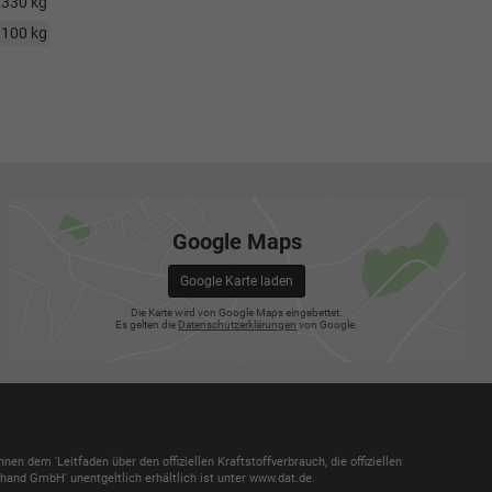
2330 kg
100 kg
Google Maps
Google Karte laden
Die Karte wird von Google Maps eingebettet.
Es gelten die
Datenschutzerklärungen
von Google.
dem 'Leitfaden über den offiziellen Kraftstoffverbrauch, die offiziellen
and GmbH' unentgeltlich erhältlich ist unter www.dat.de.