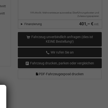
hnitt
19% MwSt. Mehrwertsteuer ausweisbar, Überführungskosten und
nitt
Zulassungspapieren
401,– €
Finanzierung
mtl.
Fahrzeug unverbindlich anfragen (dies ist
KEINE Bestellung!)
Wir rufen Sie an
Fahrzeug drucken, parken oder vergleichen
PDF-Fahrzeugexposé drucken
.
r.
gel