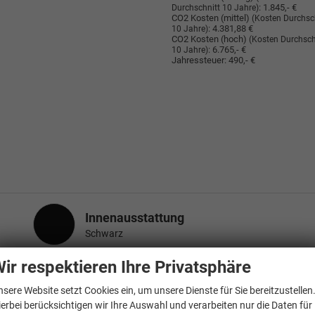
:
1.845,- €
Durchschnitt 10 Jahre)
CO2 Kosten (mittel)
(Kosten Durchsc
:
4.381,88 €
10 Jahre)
CO2 Kosten (hoch)
(Kosten Durchsch
:
6.765,- €
10 Jahre)
Jahressteuer:
490,- €
Innenausstattung
Innenausstattung
Schwarz
ir respektieren Ihre Privatsphäre
nsere Website setzt Cookies ein, um unsere Dienste für Sie bereitzustellen
4 Lautsprecher, 8 Verzurrösen, Armlehnen Fahrersitz, Außenspiegel elekt
ierbei berücksichtigen wir Ihre Auswahl und verarbeiten nur die Daten für
 Beifahrerdoppelsitz mit Durchlademöglichkeit, Blinkleuchte in Außenspie