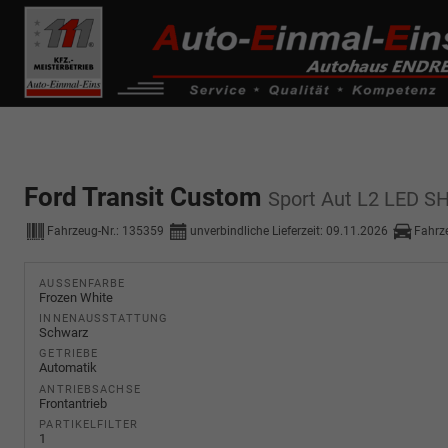
------------ Host Name : selector1._domainkey Points to address or valu
de0k._domainkey.autoeinmaleins.onmicrosoft.com
Ford Transit Custom
Sport Aut L2 LED S
Fahrzeug-Nr.:
135359
unverbindliche Lieferzeit:
09.11.2026
Fahrz
AUSSENFARBE
Frozen White
INNENAUSSTATTUNG
Schwarz
GETRIEBE
Automatik
ANTRIEBSACHSE
Frontantrieb
PARTIKELFILTER
1