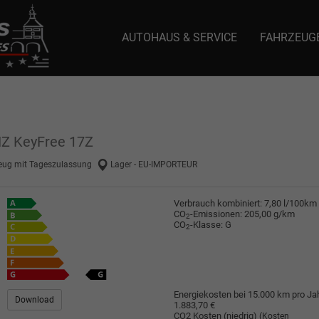
AUTOHAUS & SERVICE
FAHRZEUG
e: selector1-aee-de0k._domainkey.autoeinmaleins.onmicrosoft.com Host Nam
HZ KeyFree 17Z
eug mit Tageszulassung
Lager - EU-IMPORTEUR
Verbrauch kombiniert:
7,80 l/100km
CO
-Emissionen:
205,00 g/km
2
CO
-Klasse:
G
2
Energiekosten bei 15.000 km pro Jah
Download
1.883,70 €
CO2 Kosten (niedrig)
(Kosten