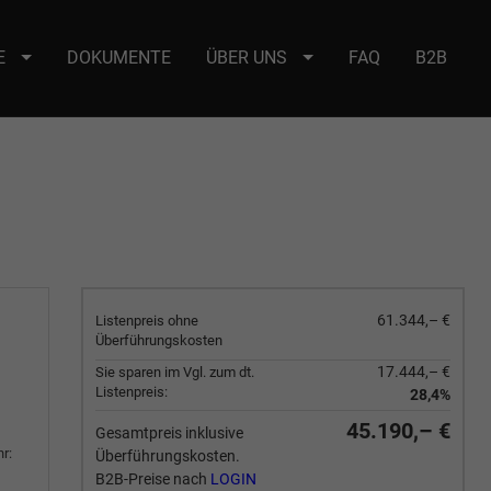
E
DOKUMENTE
ÜBER UNS
FAQ
B2B
e : selector2._domainkey Points to address or value: selector2-aee-
61.344,– €
Listenpreis ohne
Überführungskosten
17.444,– €
Sie sparen im Vgl. zum dt.
Listenpreis:
28,4%
45.190,– €
Gesamtpreis inklusive
r:
Überführungskosten.
B2B-Preise nach
LOGIN