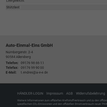
Leergewicht
Stützlast
Auto-Einmal-Eins GmbH
Nürnbergerstr. 2-4
90584
Allersberg
Telefon:
09176 98 66-11
Telefax:
09176 99 90 00
E-Mail:
t.endres@a-e-e.de
HÄNDLER-LOGIN
Impressum
AGB
Widerrufsbelehrung
Weitere Informationen zum offiziellen Kraftstoffverbrauch und zu den offizi
spezifischen CO
-Emissionen und den offiziellen Stromverbrauch neuer PKW
2