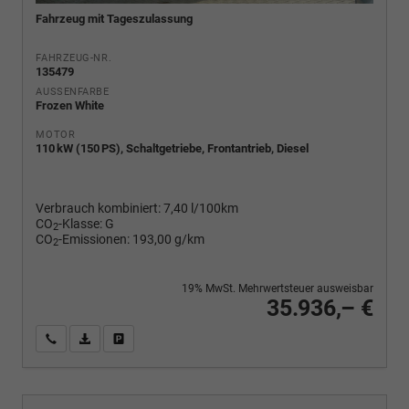
Fahrzeug mit Tageszulassung
FAHRZEUG-NR.
135479
AUSSENFARBE
Frozen White
MOTOR
110 kW (150 PS), Schaltgetriebe, Frontantrieb, Diesel
Verbrauch kombiniert:
7,40 l/100km
CO
-Klasse:
G
2
CO
-Emissionen:
193,00 g/km
2
19% MwSt. Mehrwertsteuer ausweisbar
35.936,– €
Wir rufen Sie an
PDF-Fahrzeugexposé drucken
Fahrzeug drucken, parken oder vergleichen