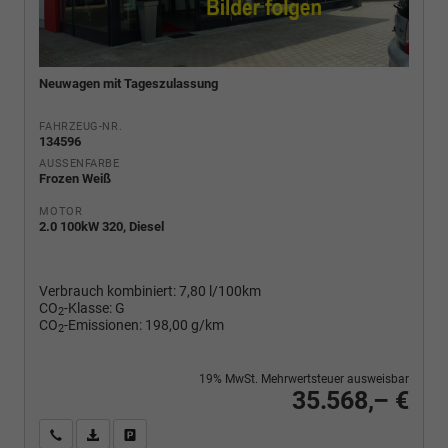
Neuwagen mit Tageszulassung
FAHRZEUG-NR.
134596
AUSSENFARBE
Frozen Weiß
MOTOR
2.0 100kW 320, Diesel
Verbrauch kombiniert:
7,80 l/100km
CO
-Klasse:
G
2
CO
-Emissionen:
198,00 g/km
2
19% MwSt. Mehrwertsteuer ausweisbar
35.568,– €
Wir rufen Sie an
PDF-Fahrzeugexposé drucken
Fahrzeug drucken, parken oder vergleichen