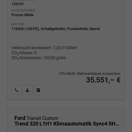
135191
AUSSENFARBE
Frozen White
MOTOR
110 kW (150 PS), Schaltgetriebe, Frontantrieb, Diesel
Verbrauch kombiniert:
7,20 l/100km
CO
-Klasse:
G
2
CO
-Emissionen:
190,00 g/km
2
19% MwSt. Mehrwertsteuer ausweisbar
35.551,– €
Wir rufen Sie an
PDF-Fahrzeugexposé drucken
Fahrzeug drucken, parken oder vergleichen
Ford
Transit Custom
Trend 320 L1H1 Klimaautomatik Sync4 SHZ 2 x Einparkhilfe Kamera 5JG