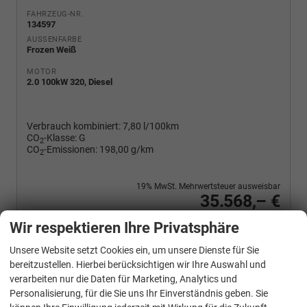
FAHRZEUG-NR.
134597
AUSSENFARBE
Frozen Weiß
MOTOR
2.0 100kW 320, Diesel
Verbrauch kombiniert:
7,80 l/100km
CO
-Klasse:
G
2
CO
-Emissionen:
198,00 g/km
2
19% MwSt. Mehrwertsteuer ausweisbar
35.568,– €
Wir rufen Sie an
PDF-Fahrzeugexposé drucken
Fahrzeug drucken, parken oder vergleichen
Wir respektieren Ihre Privatsphäre
Unsere Website setzt Cookies ein, um unsere Dienste für Sie
bereitzustellen. Hierbei berücksichtigen wir Ihre Auswahl und
verarbeiten nur die Daten für Marketing, Analytics und
Ford
Transit Custom
Personalisierung, für die Sie uns Ihr Einverständnis geben. Sie
Trend 320 L1H1 Klimaautomatik Sync4 SHZ 2 x Einparkhilfe Kamera 5JG