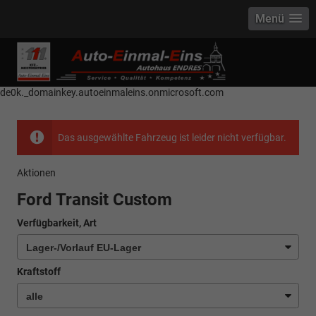
Menü
------------ Host Name : selector1._domainkey Points to address or value:
selector1-aee-de0k._domainkey.autoeinmaleins.onmicrosoft.com Host
Name : selector2._domainkey Points to address or value: selector2-aee-
de0k._domainkey.autoeinmaleins.onmicrosoft.com
Das ausgewählte Fahrzeug ist leider nicht verfügbar.
Aktionen
Ford Transit Custom
Verfügbarkeit, Art
Kraftstoff