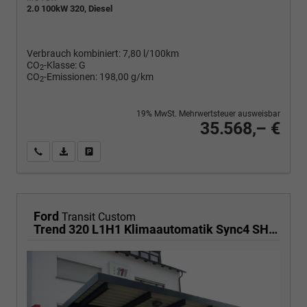
2.0 100kW 320, Diesel
Verbrauch kombiniert:
7,80 l/100km
CO
-Klasse:
G
2
CO
-Emissionen:
198,00 g/km
2
19% MwSt. Mehrwertsteuer ausweisbar
35.568,– €
Wir rufen Sie an
PDF-Fahrzeugexposé drucken
Fahrzeug drucken, parken oder vergleichen
Ford
Transit Custom
Trend 320 L1H1 Klimaautomatik Sync4 SHZ 2 x Einparkhilfe Kamera 5JG