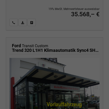
19% MwSt. Mehrwertsteuer ausweisbar
35.568,– €
Wir rufen Sie an
PDF-Fahrzeugexposé drucken
Fahrzeug drucken, parken oder vergleichen
Ford
Transit Custom
Trend 320 L1H1 Klimaautomatik Sync4 SHZ 2 x Einparkhilfe Kamera 5JG