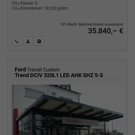
CO
-Klasse:
G
2
CO
-Emissionen:
192,00 g/km
2
19% MwSt. Mehrwertsteuer ausweisbar
35.840,– €
Wir rufen Sie an
PDF-Fahrzeugexposé drucken
Fahrzeug drucken, parken oder vergleichen
Ford
Transit Custom
Trend DCiV 320L1 LED AHK SHZ 5-S