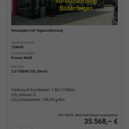
Neuwagen mit Tageszulassung
FAHRZEUG-NR.
134600
AUSSENFARBE
Frozen Weiß
MOTOR
2.0 100kW 320, Diesel
Verbrauch kombiniert:
7,80 l/100km
CO
-Klasse:
G
2
CO
-Emissionen:
198,00 g/km
2
19% MwSt. Mehrwertsteuer ausweisbar
35.568,– €