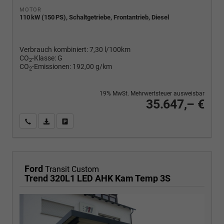
MOTOR
110 kW (150 PS), Schaltgetriebe, Frontantrieb, Diesel
Verbrauch kombiniert:
7,30 l/100km
CO
-Klasse:
G
2
CO
-Emissionen:
192,00 g/km
2
19% MwSt. Mehrwertsteuer ausweisbar
35.647,– €
Wir rufen Sie an
PDF-Fahrzeugexposé drucken
Fahrzeug drucken, parken oder vergleichen
Ford
Transit Custom
Trend 320L1 LED AHK Kam Temp 3S