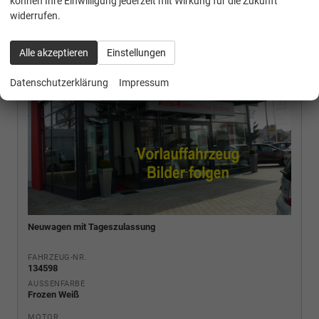
können Ihre Einwilligung jederzeit mit Wirkung für die Zukunft
widerrufen.
Alle akzeptieren
Einstellungen
Datenschutzerklärung
Impressum
Neuwagen mit Tageszulassung
FAHRZEUG-NR.
134598
AUSSENFARBE
Frozen Weiß
MOTOR