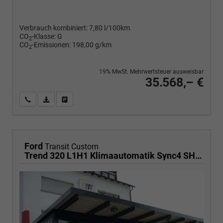
Verbrauch kombiniert:
7,80 l/100km
CO
-Klasse:
G
2
CO
-Emissionen:
198,00 g/km
2
19% MwSt. Mehrwertsteuer ausweisbar
35.568,– €
Wir rufen Sie an
PDF-Fahrzeugexposé drucken
Fahrzeug drucken, parken oder vergleichen
Ford
Transit Custom
Trend 320 L1H1 Klimaautomatik Sync4 SHZ 2 x Einparkhilfe Kamera 5JG