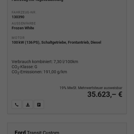
FAHRZEUG-NR.
130390
AUSSENFARBE
Frozen White
MOTOR
100 kW (136 PS), Schaltgetriebe, Frontantrieb, Diesel
Verbrauch kombiniert:
7,30 l/100km
CO
-Klasse:
G
2
CO
-Emissionen:
191,00 g/km
2
19% MwSt. Mehrwertsteuer ausweisbar
35.623,– €
Wir rufen Sie an
PDF-Fahrzeugexposé drucken
Fahrzeug drucken, parken oder vergleichen
Ford
Transit Custom