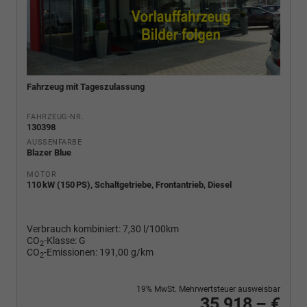
Fahrzeug mit Tageszulassung
FAHRZEUG-NR.
130398
AUSSENFARBE
Blazer Blue
MOTOR
110 kW (150 PS), Schaltgetriebe, Frontantrieb, Diesel
Verbrauch kombiniert:
7,30 l/100km
CO
-Klasse:
G
2
CO
-Emissionen:
191,00 g/km
2
19% MwSt. Mehrwertsteuer ausweisbar
35.918,– €