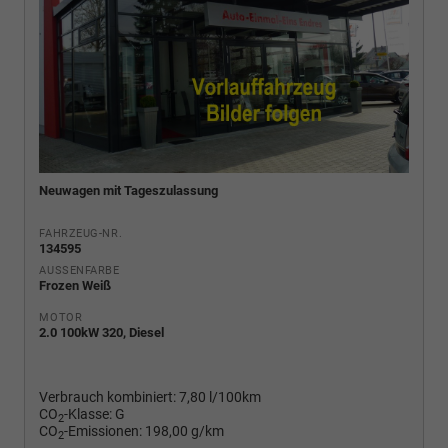
Neuwagen mit Tageszulassung
FAHRZEUG-NR.
134595
AUSSENFARBE
Frozen Weiß
MOTOR
2.0 100kW 320, Diesel
Verbrauch kombiniert:
7,80 l/100km
CO
-Klasse:
G
2
CO
-Emissionen:
198,00 g/km
2