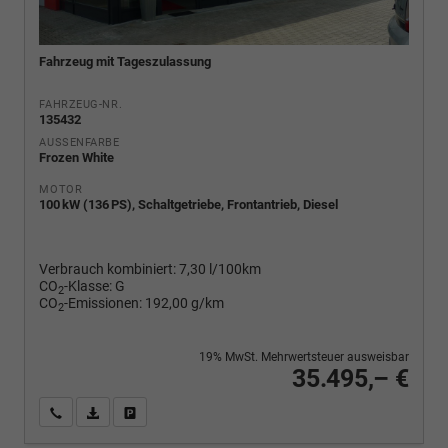
Fahrzeug mit Tageszulassung
FAHRZEUG-NR.
135432
AUSSENFARBE
Frozen White
MOTOR
100 kW (136 PS), Schaltgetriebe, Frontantrieb, Diesel
Verbrauch kombiniert:
7,30 l/100km
CO
-Klasse:
G
2
CO
-Emissionen:
192,00 g/km
2
19% MwSt. Mehrwertsteuer ausweisbar
35.495,– €
Wir rufen Sie an
PDF-Fahrzeugexposé drucken
Fahrzeug drucken, parken oder vergleichen