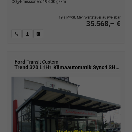
CO
-Emissionen:
198,00 g/km
2
19% MwSt. Mehrwertsteuer ausweisbar
35.568,– €
Wir rufen Sie an
PDF-Fahrzeugexposé drucken
Fahrzeug drucken, parken oder vergleichen
Ford
Transit Custom
Trend 320 L1H1 Klimaautomatik Sync4 SHZ 2 x Einparkhilfe Kamera 5JG