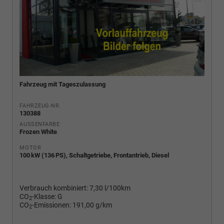
Fahrzeug mit Tageszulassung
FAHRZEUG-NR.
130388
AUSSENFARBE
Frozen White
MOTOR
100 kW (136 PS), Schaltgetriebe, Frontantrieb, Diesel
Verbrauch kombiniert:
7,30 l/100km
CO
-Klasse:
G
2
CO
-Emissionen:
191,00 g/km
2