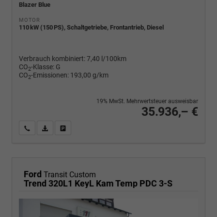
Blazer Blue
MOTOR
110 kW (150 PS), Schaltgetriebe, Frontantrieb, Diesel
Verbrauch kombiniert:
7,40 l/100km
CO
-Klasse:
G
2
CO
-Emissionen:
193,00 g/km
2
19% MwSt. Mehrwertsteuer ausweisbar
35.936,– €
Wir rufen Sie an
PDF-Fahrzeugexposé drucken
Fahrzeug drucken, parken oder vergleichen
Ford
Transit Custom
Trend 320L1 KeyL Kam Temp PDC 3-S