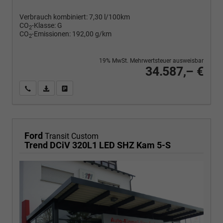
Verbrauch kombiniert:
7,30 l/100km
CO
-Klasse:
G
2
CO
-Emissionen:
192,00 g/km
2
19% MwSt. Mehrwertsteuer ausweisbar
34.587,– €
Wir rufen Sie an
PDF-Fahrzeugexposé drucken
Fahrzeug drucken, parken oder vergleichen
Ford
Transit Custom
Trend DCiV 320L1 LED SHZ Kam 5-S