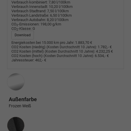
Verbrauch kombiniert:
7,80 l/100km
Verbrauch Innenstadt:
10,20 l/100km
Verbrauch Stadtrand:
7,50 l/100km
Verbrauch Landstraße:
6,50 l/100km
Verbrauch Autobahn:
8,20 l/100km
CO
-Emissionen:
198,00 g/km
2
CO
-Klasse:
G
2
Download
Energiekosten bei 15.000 km pro Jahr:
1.883,70 €
CO2 Kosten (niedrig)
:
1.782,- €
(Kosten Durchschnitt 10 Jahre)
CO2 Kosten (mittel)
:
4.232,25 €
(Kosten Durchschnitt 10 Jahre)
CO2 Kosten (hoch)
:
6.534,- €
(Kosten Durchschnitt 10 Jahre)
Jahressteuer:
462,- €
Außenfarbe
Frozen Weiß
Innenausstattung