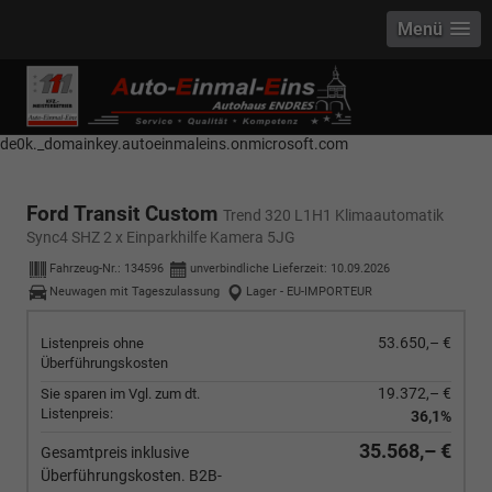
Menü
------------ Host Name : selector1._domainkey Points to address or value:
selector1-aee-de0k._domainkey.autoeinmaleins.onmicrosoft.com Host
Name : selector2._domainkey Points to address or value: selector2-aee-
de0k._domainkey.autoeinmaleins.onmicrosoft.com
Ford Transit Custom
Trend 320 L1H1 Klimaautomatik
Sync4 SHZ 2 x Einparkhilfe Kamera 5JG
Fahrzeug-Nr.:
134596
unverbindliche Lieferzeit:
10.09.2026
Neuwagen mit Tageszulassung
Lager - EU-IMPORTEUR
53.650,– €
Listenpreis ohne
Überführungskosten
19.372,– €
Sie sparen im Vgl. zum dt.
Listenpreis:
36,1%
35.568,– €
Gesamtpreis inklusive
Überführungskosten. B2B-