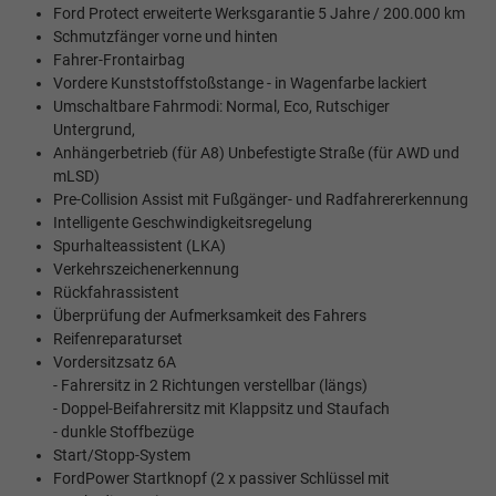
Ford Protect erweiterte Werksgarantie 5 Jahre / 200.000 km
Schmutzfänger vorne und hinten
Fahrer-Frontairbag
Vordere Kunststoffstoßstange - in Wagenfarbe lackiert
Umschaltbare Fahrmodi: Normal, Eco, Rutschiger
Untergrund,
Anhängerbetrieb (für A8) Unbefestigte Straße (für AWD und
mLSD)
Pre-Collision Assist mit Fußgänger- und Radfahrererkennung
Intelligente Geschwindigkeitsregelung
Spurhalteassistent (LKA)
Verkehrszeichenerkennung
Rückfahrassistent
Überprüfung der Aufmerksamkeit des Fahrers
Reifenreparaturset
Vordersitzsatz 6A
- Fahrersitz in 2 Richtungen verstellbar (längs)
- Doppel-Beifahrersitz mit Klappsitz und Staufach
- dunkle Stoffbezüge
Start/Stopp-System
FordPower Startknopf (2 x passiver Schlüssel mit