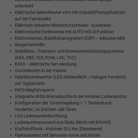
unlackiert
Elektrische Seitenfenster vorn mit Impulsöffnungsfunktion
auf der Fahrerseite
Elektrisch beheizte Windschutzscheibe - Quickclear
Elektronische Parkbremse mit AUTO HOLD-Funktion
Elektronisches Stabilitätsprogramm (ESP) – inklusive ABS
Berganfahrhilfe
Stabilitäts-, Traktions- und Bremsunterstützungssysteme
(EBA, EBD, TCS, ROM, LAC, TVC)
EPAS – elektrische Servolenkung
Gummiboden in der Kabine
Hybridscheinwerfer (LED-Abblendlicht / Halogen-Fernlicht)
mit Tagfahrlicht
PATS-Wegfahrsperre
Integrierte dritte Bremsleuchte in der hinteren Laderaumtür
Konfiguration der Türentriegelung 1: 1 Tastendruck:
Vordertür; 2x Drücken: alle Türen
LED-Laderaumbeleuchtung
Laderaumtrennwand aus Stahl, [Nicht mit B3HAC]
Kraftstofftank - Volumen 55 Liter, [Dieselserie]
Parkassistent mit Sensoren vorne und hinten