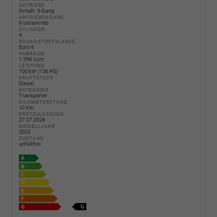
GETRIEBE
Schalt. 6-Gang
ANTRIEBSACHSE
Frontantrieb
ZYLINDER
4
SCHADSTOFFKLASSE
Euro 6
HUBRAUM
1.996 ccm
LEISTUNG
100 kW (136 PS)
KRAFTSTOFF
Diesel
KATEGORIE
Transporter
KILOMETERSTAND
10 km
ERSTZULASSUNG
27.07.2026
MODELLJAHR
2025
ZUSTAND
unfallfrei