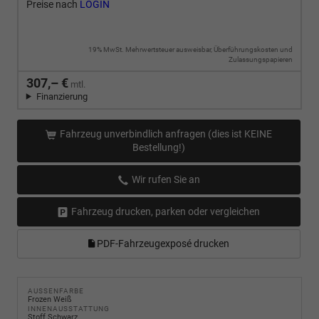
Preise nach
LOGIN
19% MwSt. Mehrwertsteuer ausweisbar, Überführungskosten und
Zulassungspapieren
307,– €
mtl.
Finanzierung
Fahrzeug unverbindlich anfragen (dies ist KEINE
Bestellung!)
Wir rufen Sie an
Fahrzeug drucken, parken oder vergleichen
PDF-Fahrzeugexposé drucken
AUSSENFARBE
Frozen Weiß
INNENAUSSTATTUNG
Stoff Schwarz