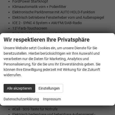
FordPower Startknopf
Klimaautomatik vorn + Pollenfilter
Elektronische Parkbremse mit AUTO HOLD-Funktion
Elektrisch betriebene Fensterheber vorn und Außenspiegel
ICE 2 - SYNC 4 System + AM/FM/DAB-Radio
13"-Farb-Touchscreen
Digitales 12"-Instrumentendisplay
Wir respektieren Ihre Privatsphäre
Kabellose Verbindung für Apple CarPlay und Android Auto
3 Sitze
Unsere Website setzt Cookies ein, um unsere Dienste für Sie
4-fach verstellbarer Fahrersitz
bereitzustellen. Hierbei berücksichtigen wir Ihre Auswahl und
Integrierte Radkappen (vollflächig)
verarbeiten nur die Daten für Marketing, Analytics und
TPMS – Aktives Reifendruckkontrollsystem
Personalisierung, für die Sie uns Ihr Einverständnis geben. Sie
können Ihre Einwilligung jederzeit mit Wirkung für die Zukunft
Akkumulator AGM H7, 75Ah, 710A
widerrufen.
Auto-On-Scheinwerferfunktion + automatische
Fernlichtschaltung
Drahtlose Verbindung für Apple CarPlay und Android Auto
Alle akzeptieren
Einstellungen
Bluetooth, USB A + USB C, Lenkradsteuerung
Zentralverriegelung mit Fernbedienung
Datenschutzerklärung
Impressum
Regensensor
eCall - SOS-Taste für Notrufe
Elektrisch bedienbare und beheizbare Außenspiegel -