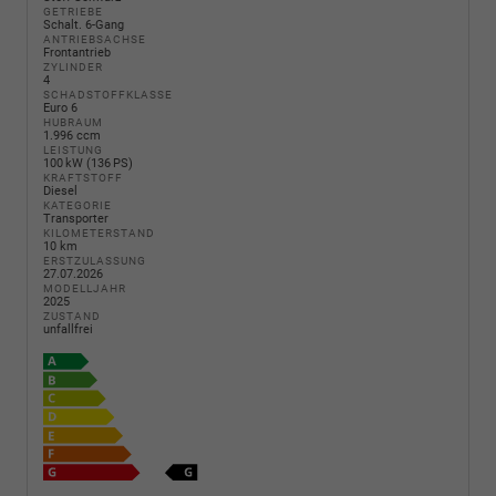
GETRIEBE
Schalt. 6-Gang
ANTRIEBSACHSE
Frontantrieb
ZYLINDER
4
SCHADSTOFFKLASSE
Euro 6
HUBRAUM
1.996 ccm
LEISTUNG
100 kW (136 PS)
KRAFTSTOFF
Diesel
KATEGORIE
Transporter
KILOMETERSTAND
10 km
ERSTZULASSUNG
27.07.2026
MODELLJAHR
2025
ZUSTAND
unfallfrei