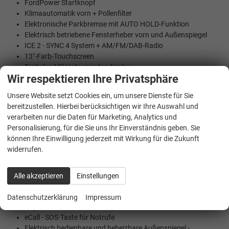
FordPower Startknopf
Klimaautomatik vorn + Pollenfilter
Elektronische Parkbremse mit AUTO HOLD-Funktion
Elektrisch betriebene Fensterheber vorn und Außenspiegel
ICE 2 - SYNC 4 System + AM/FM/DAB-Radio
13"-Farb-Touchscreen
Digitales 12"-Instrumentendisplay
Wir respektieren Ihre Privatsphäre
Kabellose Verbindung für Apple CarPlay und Android Auto
3 Sitze
Unsere Website setzt Cookies ein, um unsere Dienste für Sie
4-fach verstellbarer Fahrersitz
bereitzustellen. Hierbei berücksichtigen wir Ihre Auswahl und
Integrierte Radkappen (vollflächig)
verarbeiten nur die Daten für Marketing, Analytics und
TPMS – Aktives Reifendruckkontrollsystem
Personalisierung, für die Sie uns Ihr Einverständnis geben. Sie
können Ihre Einwilligung jederzeit mit Wirkung für die Zukunft
Akkumulator AGM H7, 75Ah, 710A
widerrufen.
Auto-On-Scheinwerferfunktion + automatische
Fernlichtschaltung
Drahtlose Verbindung für Apple CarPlay und Android Auto
Alle akzeptieren
Einstellungen
Bluetooth, USB A + USB C, Lenkradsteuerung
Zentralverriegelung mit Fernbedienung
Datenschutzerklärung
Impressum
Regensensor
eCall - SOS-Taste für Notrufe
Elektrisch bedienbare und beheizbare Außenspiegel -