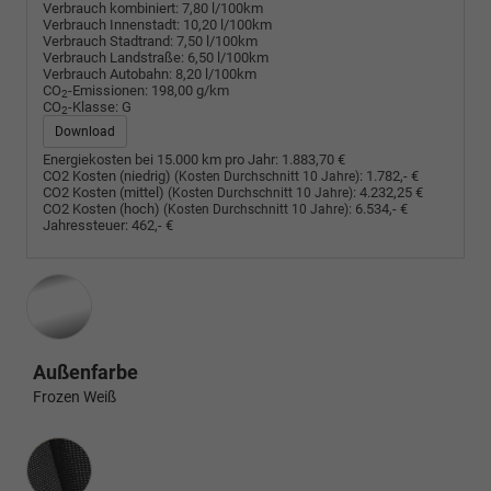
Verbrauch kombiniert:
7,80 l/100km
Verbrauch Innenstadt:
10,20 l/100km
Verbrauch Stadtrand:
7,50 l/100km
Verbrauch Landstraße:
6,50 l/100km
Verbrauch Autobahn:
8,20 l/100km
CO
-Emissionen:
198,00 g/km
2
CO
-Klasse:
G
2
Download
Energiekosten bei 15.000 km pro Jahr:
1.883,70 €
CO2 Kosten (niedrig)
:
1.782,- €
(Kosten Durchschnitt 10 Jahre)
CO2 Kosten (mittel)
:
4.232,25 €
(Kosten Durchschnitt 10 Jahre)
CO2 Kosten (hoch)
:
6.534,- €
(Kosten Durchschnitt 10 Jahre)
Jahressteuer:
462,- €
Außenfarbe
Frozen Weiß
Innenausstattung