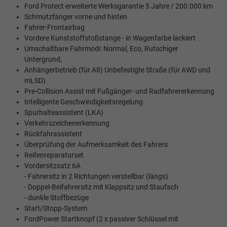
Ford Protect erweiterte Werksgarantie 5 Jahre / 200.000 km
Schmutzfänger vorne und hinten
Fahrer-Frontairbag
Vordere Kunststoffstoßstange - in Wagenfarbe lackiert
Umschaltbare Fahrmodi: Normal, Eco, Rutschiger
Untergrund,
Anhängerbetrieb (für A8) Unbefestigte Straße (für AWD und
mLSD)
Pre-Collision Assist mit Fußgänger- und Radfahrererkennung
Intelligente Geschwindigkeitsregelung
Spurhalteassistent (LKA)
Verkehrszeichenerkennung
Rückfahrassistent
Überprüfung der Aufmerksamkeit des Fahrers
Reifenreparaturset
Vordersitzsatz 6A
- Fahrersitz in 2 Richtungen verstellbar (längs)
- Doppel-Beifahrersitz mit Klappsitz und Staufach
- dunkle Stoffbezüge
Start/Stopp-System
FordPower Startknopf (2 x passiver Schlüssel mit