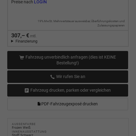
Preise nach
LOGIN
19% MwSt. Mehrwertsteuer ausweisbar, Überführungskosten und
Zulassungspapieren
307,– €
mtl.
Finanzierung
Fahrzeug unverbindlich anfragen (dies ist KEINE
Bestellung!)
Wir rufen Sie an
Fahrzeug drucken, parken oder vergleichen
PDF-Fahrzeugexposé drucken
AUSSENFARBE
Frozen Weiß
INNENAUSSTATTUNG
Stoff Schwarz