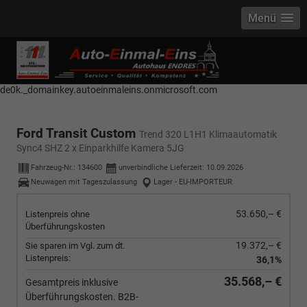
Menü
------------ Host Name : selector1._domainkey Points to address or value:
selector1-aee-de0k._domainkey.autoeinmaleins.onmicrosoft.com Host
Name : selector2._domainkey Points to address or value: selector2-aee-
de0k._domainkey.autoeinmaleins.onmicrosoft.com
Ford Transit Custom
Trend 320 L1H1 Klimaautomatik
Sync4 SHZ 2 x Einparkhilfe Kamera 5JG
Fahrzeug-Nr.:
134600
unverbindliche Lieferzeit:
10.09.2026
Neuwagen mit Tageszulassung
Lager - EU-IMPORTEUR
53.650,– €
Listenpreis ohne
Überführungskosten
19.372,– €
Sie sparen im Vgl. zum dt.
Listenpreis:
36,1%
35.568,– €
Gesamtpreis inklusive
Überführungskosten. B2B-