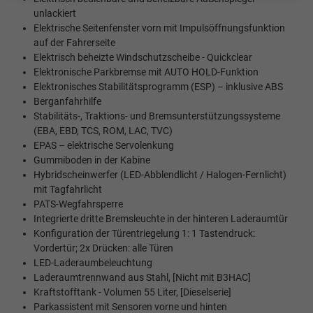
unlackiert
Elektrische Seitenfenster vorn mit Impulsöffnungsfunktion
auf der Fahrerseite
Elektrisch beheizte Windschutzscheibe - Quickclear
Elektronische Parkbremse mit AUTO HOLD-Funktion
Elektronisches Stabilitätsprogramm (ESP) – inklusive ABS
Berganfahrhilfe
Stabilitäts-, Traktions- und Bremsunterstützungssysteme
(EBA, EBD, TCS, ROM, LAC, TVC)
EPAS – elektrische Servolenkung
Gummiboden in der Kabine
Hybridscheinwerfer (LED-Abblendlicht / Halogen-Fernlicht)
mit Tagfahrlicht
PATS-Wegfahrsperre
Integrierte dritte Bremsleuchte in der hinteren Laderaumtür
Konfiguration der Türentriegelung 1: 1 Tastendruck:
Vordertür; 2x Drücken: alle Türen
LED-Laderaumbeleuchtung
Laderaumtrennwand aus Stahl, [Nicht mit B3HAC]
Kraftstofftank - Volumen 55 Liter, [Dieselserie]
Parkassistent mit Sensoren vorne und hinten