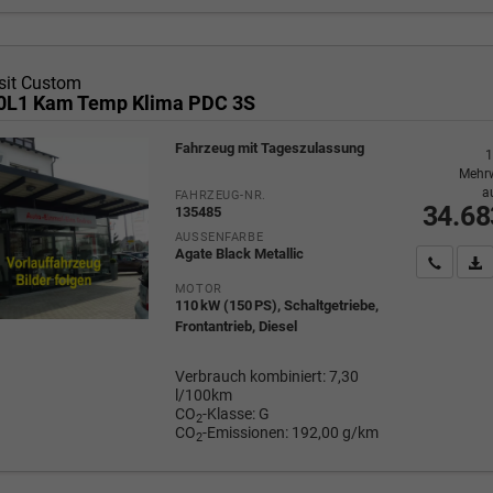
sit Custom
0L1 Kam Temp Klima PDC 3S
Fahrzeug mit Tageszulassung
1
Mehrw
a
FAHRZEUG-NR.
34.68
135485
AUSSENFARBE
Agate Black Metallic
Wir rufe
P
MOTOR
110 kW (150 PS), Schaltgetriebe,
Frontantrieb, Diesel
Verbrauch kombiniert:
7,30
l/100km
CO
-Klasse:
G
2
CO
-Emissionen:
192,00 g/km
2