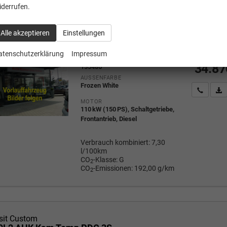
iderrufen.
sit Custom
20L1 LED AHK Kam Temp 3S
Alle akzeptieren
Einstellungen
Fahrzeug mit Tageszulassung
1
Mehrw
atenschutzerklärung
Impressum
a
FAHRZEUG-NR.
34.87
135486
AUSSENFARBE
Frozen White
Wir rufe
P
MOTOR
110 kW (150 PS), Schaltgetriebe,
Frontantrieb, Diesel
Verbrauch kombiniert:
7,30
l/100km
CO
-Klasse:
G
2
CO
-Emissionen:
192,00 g/km
2
sit Custom