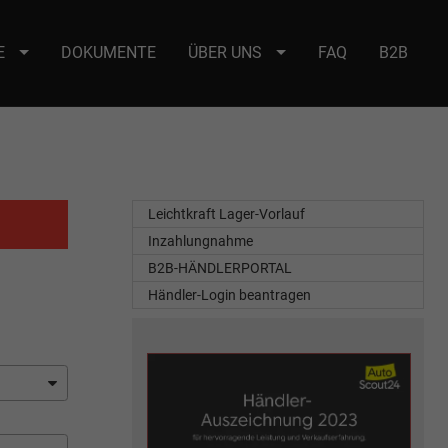
E
DOKUMENTE
ÜBER UNS
FAQ
B2B
e : selector2._domainkey Points to address or value: selector2-aee-
Leichtkraft Lager-Vorlauf
Inzahlungnahme
B2B-HÄNDLERPORTAL
Händler-Login beantragen