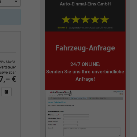
Fahrzeug-Anfrage
9% MwSt.
24/7 ONLINE:
ertsteuer
Senden Sie uns Ihre unverbindliche
usweisbar
7,– €
Anfrage!
n Sie an
DF-Fahrzeugexposé drucken
Fahrzeug drucken, parken oder vergleichen