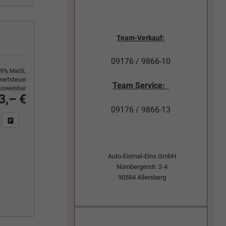
Team-Verkauf:
09176 / 9866-10
9% MwSt.
ertsteuer
Team Service:
usweisbar
3,– €
09176 / 9866-13
n Sie an
DF-Fahrzeugexposé drucken
Fahrzeug drucken, parken oder vergleichen
Auto-Einmal-Eins GmbH
Nürnbergerstr. 2-4
90584
Allersberg