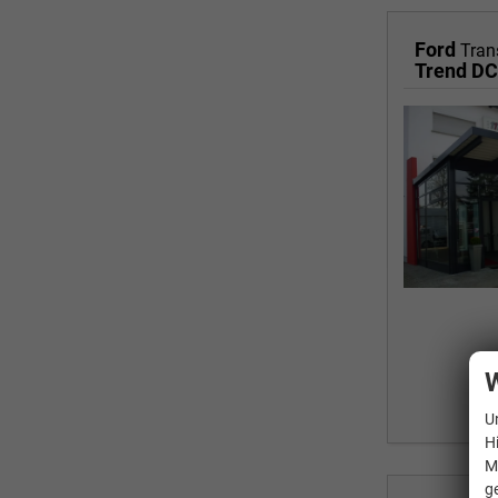
Ford
Tran
Trend DC
W
U
H
M
g