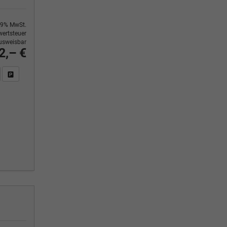
9% MwSt.
ertsteuer
usweisbar
2,– €
n Sie an
DF-Fahrzeugexposé drucken
Fahrzeug drucken, parken oder vergleichen