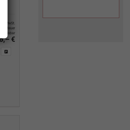
9% MwSt.
ertsteuer
usweisbar
6,– €
n Sie an
DF-Fahrzeugexposé drucken
Fahrzeug drucken, parken oder vergleichen