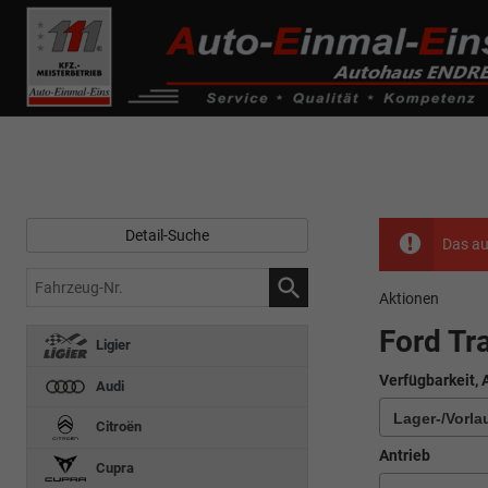
------------ Host Name : selector1._domainkey Points to address or valu
de0k._domainkey.autoeinmaleins.onmicrosoft.com
Detail-Suche
Das au
Fahrzeug-
Aktionen
Nr.
Ford Tr
Ligier
Verfügbarkeit, 
Audi
Citroën
Antrieb
Cupra