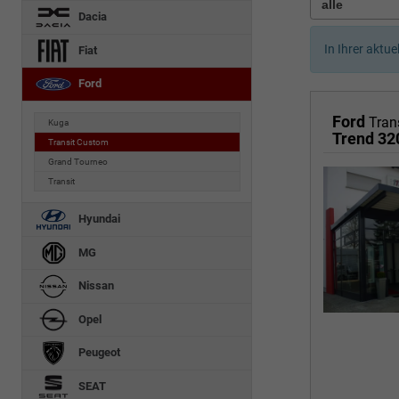
Dacia
In Ihrer aktue
Fiat
Ford
Ford
Tran
Kuga
Trend 32
Transit Custom
Grand Tourneo
Transit
Hyundai
MG
Nissan
Opel
Peugeot
SEAT