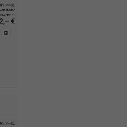
9% MwSt.
ertsteuer
usweisbar
2,– €
n Sie an
DF-Fahrzeugexposé drucken
Fahrzeug drucken, parken oder vergleichen
9% MwSt.