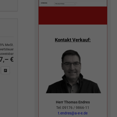
Kontakt Verkauf:
9% MwSt.
ertsteuer
usweisbar
7,– €
n Sie an
DF-Fahrzeugexposé drucken
Fahrzeug drucken, parken oder vergleichen
Herr Thomas Endres
Tel: 09176 / 9866-11
t.endres@a-e-e.de