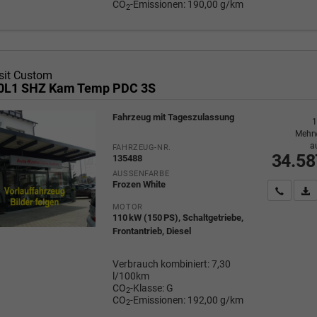
CO
-Emissionen:
190,00 g/km
2
sit Custom
20L1 SHZ Kam Temp PDC 3S
Fahrzeug mit Tageszulassung
1
Mehrw
a
FAHRZEUG-NR.
34.58
135488
AUSSENFARBE
Frozen White
Wir rufe
P
MOTOR
110 kW (150 PS), Schaltgetriebe,
Frontantrieb, Diesel
Verbrauch kombiniert:
7,30
l/100km
CO
-Klasse:
G
2
CO
-Emissionen:
192,00 g/km
2