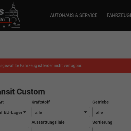
AUTOHAUS & SERVICE
FAHRZEUG
e: selector1-aee-de0k._domainkey.autoeinmaleins.onmicrosoft.com Host Nam
sgewählte Fahrzeug ist leider nicht verfügbar.
ansit Custom
Art
Kraftstoff
Getriebe
Ausstattungslinie
Sortierung