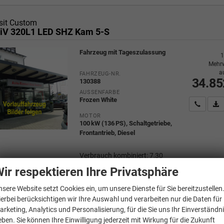
sit Custom
iV 320L1 LED SHZ Kam 5-S
Fahrzeug mit Tageszulassung
1
Mehrw
a
FAHRZEUG-NR.
34.85
130388
AUSSENFARBE
Frozen White
Wir rufe
P
MOTOR
100 kW (136 PS), Schaltgetriebe,
Frontantrieb, Diesel
Verbrauch kombiniert:
7,30
l/100km
ir respektieren Ihre Privatsphäre
CO
-Klasse:
G
2
CO
-Emissionen:
191,00 g/km
2
nsere Website setzt Cookies ein, um unsere Dienste für Sie bereitzustellen
ierbei berücksichtigen wir Ihre Auswahl und verarbeiten nur die Daten für
arketing, Analytics und Personalisierung, für die Sie uns Ihr Einverständn
eben. Sie können Ihre Einwilligung jederzeit mit Wirkung für die Zukunft