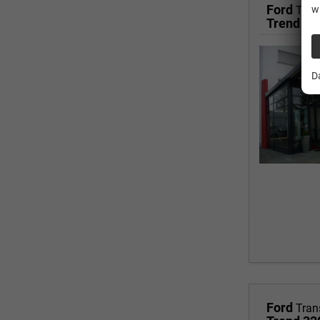
Ford
w
Tran
Trend 3
D
Ford
Tran