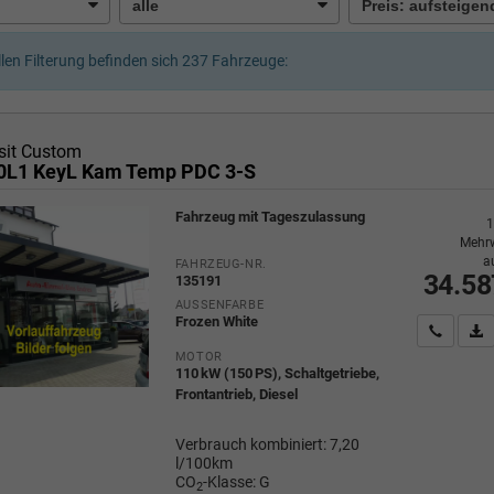
llen Filterung befinden sich
237
Fahrzeuge:
sit Custom
0L1 KeyL Kam Temp PDC 3-S
Fahrzeug mit Tageszulassung
1
Mehrw
a
FAHRZEUG-NR.
34.58
135191
AUSSENFARBE
Frozen White
Wir rufe
P
MOTOR
110 kW (150 PS), Schaltgetriebe,
Frontantrieb, Diesel
Verbrauch kombiniert:
7,20
l/100km
CO
-Klasse:
G
2