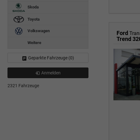
Skoda
Toyota
Volkswagen
Ford
Tran
Trend 3
Weitere
Geparkte Fahrzeuge (
0
)
Anmelden
2321 Fahrzeuge