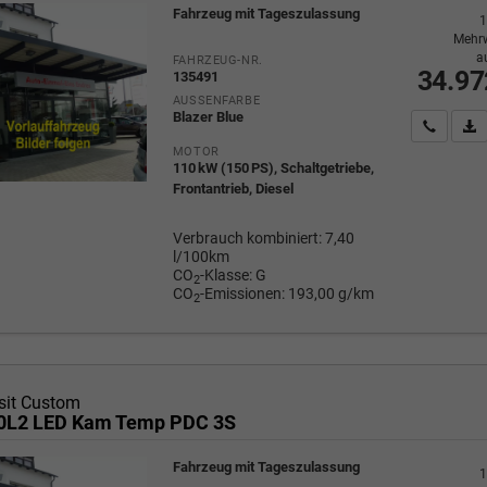
Fahrzeug mit Tageszulassung
1
Mehrw
a
FAHRZEUG-NR.
34.97
135491
AUSSENFARBE
Blazer Blue
Wir rufe
P
MOTOR
110 kW (150 PS), Schaltgetriebe,
Frontantrieb, Diesel
Verbrauch kombiniert:
7,40
l/100km
CO
-Klasse:
G
2
CO
-Emissionen:
193,00 g/km
2
sit Custom
20L2 LED Kam Temp PDC 3S
Fahrzeug mit Tageszulassung
1