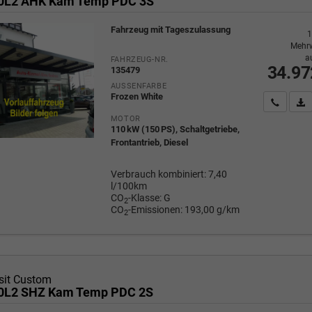
20L2 AHK Kam Temp PDC 3S
Fahrzeug mit Tageszulassung
1
Mehrw
a
FAHRZEUG-NR.
34.97
135479
AUSSENFARBE
Frozen White
Wir rufe
P
MOTOR
110 kW (150 PS), Schaltgetriebe,
Frontantrieb, Diesel
Verbrauch kombiniert:
7,40
l/100km
CO
-Klasse:
G
2
CO
-Emissionen:
193,00 g/km
2
sit Custom
20L2 SHZ Kam Temp PDC 2S