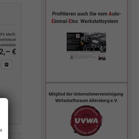
Profitieren auch Sie vom
A
uto-
E
inmal-
E
ins
Werkstattsystem
9% MwSt.
ertsteuer
usweisbar
2,– €
n Sie an
DF-Fahrzeugexposé drucken
Fahrzeug drucken, parken oder vergleichen
Mitglied der
Unternehmervereinigung
Wirtschaftsraum Allersberg e.V.
.
is