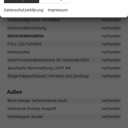
vorhanden
Datenschutzerklärung
Impressum
LED Tagfahrlicht, Positionslicht
vorhanden
Außenspiegel man. verstellbar
vorhanden
Heckscheibenheizung
vorhanden
RÜCKFAHRKAMERA
vorhanden
FULL-LED Fahrlicht
vorhanden
Heckwischer
vorhanden
zwei Frontscheibenwischer für maximale Sicht
vorhanden
akustische Warnmeldung LICHT AN
vorhanden
Single Klappschlüssel, Fahrertür und Zündung
vorhanden
Außen
Black-Design: tiefschwarzes Dach
vorhanden
Schwarzer Dummy Auspuff
vorhanden
Heckklappen Spoiler
vorhanden