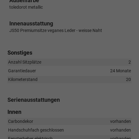
Außenfarbe
toledorot metallic
Innenausstattung
JS50 Premiumsitze veganes Leder - weisse Naht
Sonstiges
Anzahl Sitzplätze
2
Garantiedauer
24 Monate
Kilometerstand
20
Serienausstattungen
Innen
Carbondekor
vorhanden
Handschuhfach geschlossen
vorhanden
Fensterheber elektrisch
vorhanden