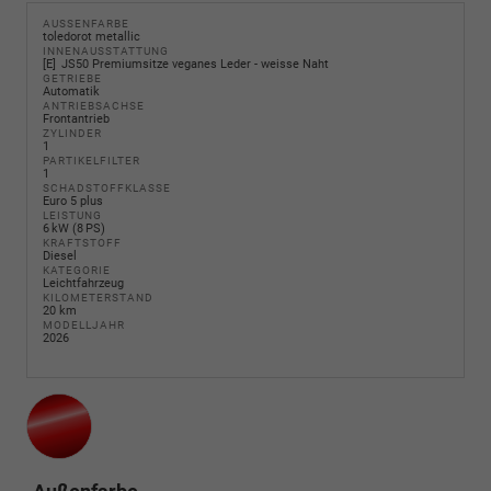
AUSSENFARBE
toledorot metallic
INNENAUSSTATTUNG
E
JS50 Premiumsitze veganes Leder - weisse Naht
GETRIEBE
Automatik
ANTRIEBSACHSE
Frontantrieb
ZYLINDER
1
PARTIKELFILTER
1
SCHADSTOFFKLASSE
Euro 5 plus
LEISTUNG
6 kW (8 PS)
KRAFTSTOFF
Diesel
KATEGORIE
Leichtfahrzeug
KILOMETERSTAND
20 km
MODELLJAHR
2026