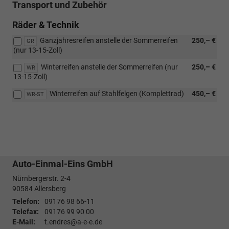
Transport und Zubehör
Räder & Technik
Ganzjahresreifen anstelle der Sommerreifen
250,– €
GR
(nur 13-15-Zoll)
Winterreifen anstelle der Sommerreifen (nur
250,– €
WR
13-15-Zoll)
Winterreifen auf Stahlfelgen (Komplettrad)
450,– €
WR-ST
Auto-Einmal-Eins GmbH
Nürnbergerstr. 2-4
90584
Allersberg
Telefon:
09176 98 66-11
Telefax:
09176 99 90 00
E-Mail:
t.endres@a-e-e.de