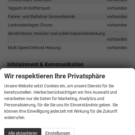
Teppich im Kofferraum
vorhanden
Fahrer- und Beifahrer Sonnenblende
vorhanden
Lenkradeinlagen Chrom
vorhanden
abnehmbare, modular und solide Gepäckabdeckung
vorhanden
Multi Speed Defrost Heizung
vorhanden
Infotainment & Kommunikation
Kit Multimedia: 10-Zoll Touch Tablet mit doppel USB
Wir respektieren Ihre Privatsphäre
Anschluss, Bluetooth
vorhanden
Unsere Website setzt Cookies ein, um unsere Dienste für Sie
4.0 HIFI-PACK: 2 Hochtöner + 2 Lautsprecher
vorhanden
bereitzustellen. Hierbei berücksichtigen wir Ihre Auswahl und
verarbeiten nur die Daten für Marketing, Analytics und
Sicherheit & Assistenz
Personalisierung, für die Sie uns Ihr Einverständnis geben. Sie
können Ihre Einwilligung jederzeit mit Wirkung für die Zukunft
Aluminium Monoblock Chassis mit strukturellen Verstärkungen,
widerrufen.
Fahrer und Beifahrertüre mit Rohrrahmen Verstärkun
vorhanden
Alle akzeptieren
Einstellungen
Funkfernbediente Zentralverriegelung mit optischer Bestätigung