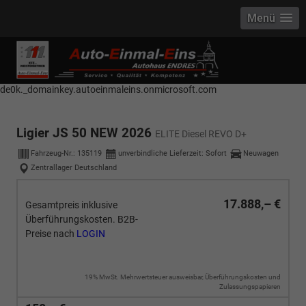
Menü
------------ Host Name : selector1._domainkey Points to address or value:
selector1-aee-de0k._domainkey.autoeinmaleins.onmicrosoft.com Host
Name : selector2._domainkey Points to address or value: selector2-aee-
de0k._domainkey.autoeinmaleins.onmicrosoft.com
Ligier JS 50 NEW 2026
ELITE Diesel REVO D+
Fahrzeug-Nr.:
135119
unverbindliche Lieferzeit: Sofort
Neuwagen
Zentrallager Deutschland
17.888,– €
Gesamtpreis inklusive
Überführungskosten. B2B-
Preise nach
LOGIN
19% MwSt. Mehrwertsteuer ausweisbar, Überführungskosten und
Zulassungspapieren