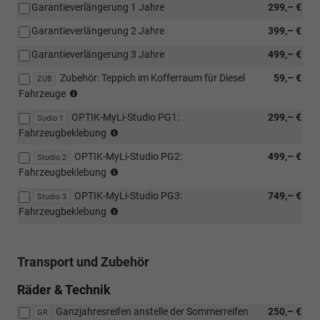
Garantieverlängerung 1 Jahre
299,– €
Garantieverlängerung 2 Jahre
399,– €
Garantieverlängerung 3 Jahre
499,– €
Zubehör: Teppich im Kofferraum für Diesel
59,– €
ZUB
mit
Fahrzeuge
AdBlue-
OPTIK-MyLi-Studio PG1:
299,– €
Abdeckung
Sudio 1
Paket
Fahrzeugbeklebung
129,-
OPTIK-MyLi-Studio PG2:
499,– €
+
Studio 2
Paket
Montage
Fahrzeugbeklebung
299,-
OPTIK-MyLi-Studio PG3:
749,– €
+
Studio 3
Paket
Montage
Fahrzeugbeklebung
499,-
+
Montage
Transport und Zubehör
Räder & Technik
Ganzjahresreifen anstelle der Sommerreifen
250,– €
GR