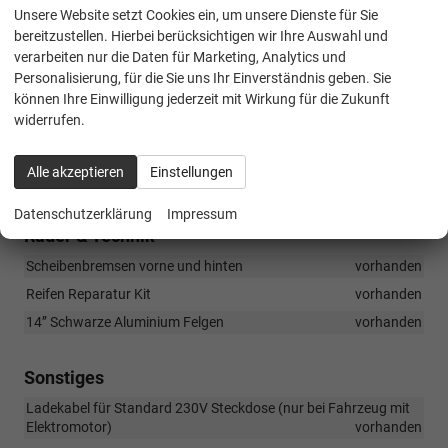
Unsere Website setzt Cookies ein, um unsere Dienste für Sie
Verstellbare Außenspiegel man.
vorhanden
bereitzustellen. Hierbei berücksichtigen wir Ihre Auswahl und
Heckscheibenheizung
vorhanden
verarbeiten nur die Daten für Marketing, Analytics und
Glattes Haubendesign
vorhanden
Personalisierung, für die Sie uns Ihr Einverständnis geben. Sie
können Ihre Einwilligung jederzeit mit Wirkung für die Zukunft
Mobile Motorhaube mit Scharnieren
vorhanden
widerrufen.
Schwarz- chromfarbenes Ligier Logo Kühlergrill und Heckklappe
vorhanden
Alle akzeptieren
Einstellungen
Band Heckklappe in Wagenfarbe
vorhanden
Datenschutzerklärung
Impressum
Räder & Technik
Scheibenbremsen vorne und hinten
vorhanden
Reifen Reparatur Kit
vorhanden
14’’ Schwarze Aluminium Felgen
vorhanden
Sonstiges
Ladekabel für Standard 230V Steckdose (nur bei Fahrzeug mit
Elektromotor)
vorhanden