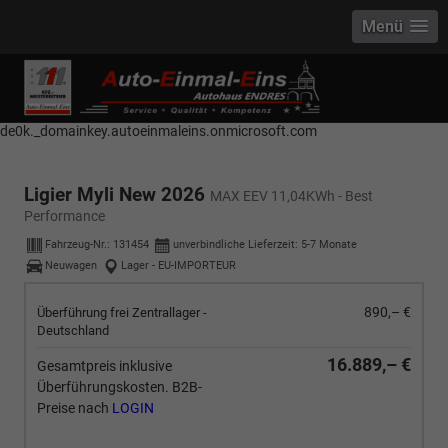
Menü
------------ Host Name : selector1._domainkey Points to address or value:
selector1-aee-de0k._domainkey.autoeinmaleins.onmicrosoft.com Host
Name : selector2._domainkey Points to address or value: selector2-aee-
de0k._domainkey.autoeinmaleins.onmicrosoft.com
Ligier Myli New 2026
MAX EEV 11,04KWh - Best
Performance
Fahrzeug-Nr.:
131454
unverbindliche Lieferzeit: 5-7 Monate
Neuwagen
Lager - EU-IMPORTEUR
890,– €
Überführung frei Zentrallager -
Deutschland
16.889,– €
Gesamtpreis inklusive
Überführungskosten. B2B-
Preise nach
LOGIN