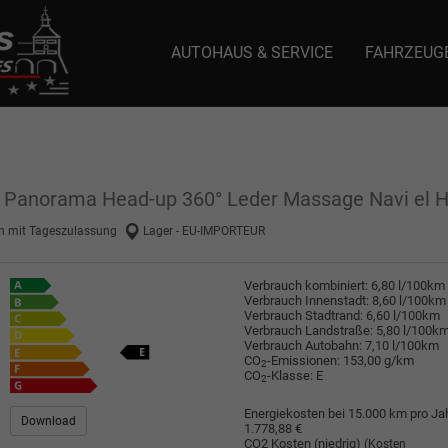
AUTOHAUS & SERVICE
FAHRZEUG
e: selector1-aee-de0k._domainkey.autoeinmaleins.onmicrosoft.com Host Nam
ll Panorama Head-up 360° Leder Massage Navi el 
 mit Tageszulassung
Lager - EU-IMPORTEUR
Verbrauch kombiniert:
6,80 l/100km
Verbrauch Innenstadt:
8,60 l/100km
Verbrauch Stadtrand:
6,60 l/100km
Verbrauch Landstraße:
5,80 l/100k
Verbrauch Autobahn:
7,10 l/100km
CO
-Emissionen:
153,00 g/km
2
CO
-Klasse:
E
2
Energiekosten bei 15.000 km pro Jah
Download
1.778,88 €
CO2 Kosten (niedrig)
(Kosten