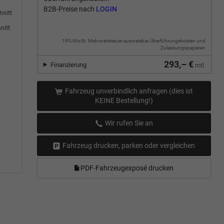
B2B-Preise nach
LOGIN
hnitt
nitt
19% MwSt. Mehrwertsteuer ausweisbar, Überführungskosten und
Zulassungspapieren
293,– €
Finanzierung
mtl.
Fahrzeug unverbindlich anfragen (dies ist
KEINE Bestellung!)
Wir rufen Sie an
Fahrzeug drucken, parken oder vergleichen
PDF-Fahrzeugexposé drucken