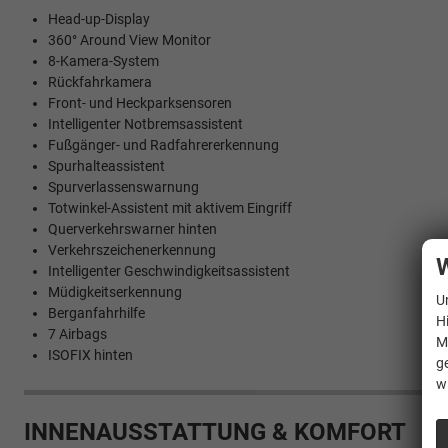
Head-up-Display
360° Around View Monitor
8-Kamera-System
Rückfahrkamera
Front- und Heckparksensoren
Intelligenter Notbremsassistent
Fußgänger- und Radfahrererkennung
Spurhalteassistent
Spurverlassenswarnung
Totwinkel-Assistent mit aktivem Eingriff
Querverkehrswarner hinten
Verkehrszeichenerkennung
W
Intelligenter Geschwindigkeitsassistent
Müdigkeitserkennung
U
Berganfahrhilfe
H
7 Airbags
M
ISOFIX hinten
g
w
INNENAUSSTATTUNG & KOMFORT