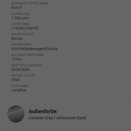
SCHADSTOFFKLASSE
Euro 6
HUBRAUM
1.332 ccm
LEISTUNG
116 kW (158 PS)
KRAFTSTOFF
Benzin
KATEGORIE
SUV/Geländewagen/Pickup
KILOMETERSTAND
10 km
ERSTZULASSUNG
04.04.2026
MODELLJAHR
2026
ZUSTAND
unfallfrei
Außenfarbe
Ceramic Grey / schwarzes Dach