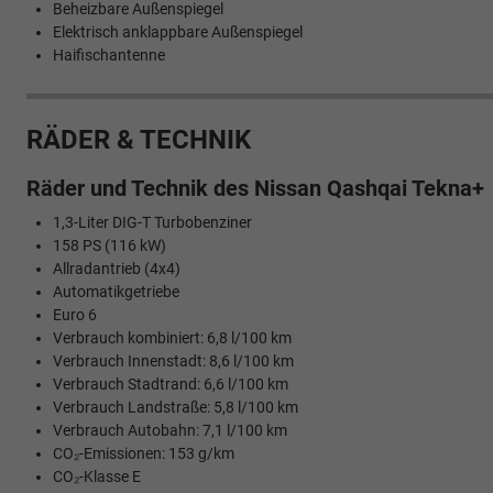
Beheizbare Außenspiegel
Elektrisch anklappbare Außenspiegel
Haifischantenne
RÄDER & TECHNIK
Räder und Technik des Nissan Qashqai Tekna+
1,3-Liter DIG-T Turbobenziner
158 PS (116 kW)
Allradantrieb (4x4)
Automatikgetriebe
Euro 6
Verbrauch kombiniert: 6,8 l/100 km
Verbrauch Innenstadt: 8,6 l/100 km
Verbrauch Stadtrand: 6,6 l/100 km
Verbrauch Landstraße: 5,8 l/100 km
Verbrauch Autobahn: 7,1 l/100 km
CO₂-Emissionen: 153 g/km
CO₂-Klasse E