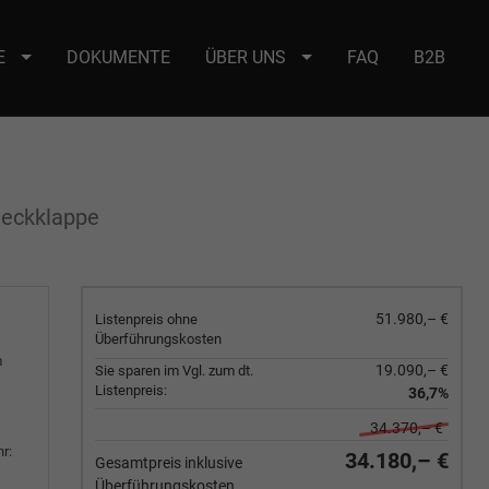
E
DOKUMENTE
ÜBER UNS
FAQ
B2B
e : selector2._domainkey Points to address or value: selector2-aee-
Heckklappe
51.980,– €
Listenpreis ohne
Überführungskosten
m
19.090,– €
Sie sparen im Vgl. zum dt.
Listenpreis:
36,7%
34.370,– €
r:
34.180,– €
Gesamtpreis inklusive
Überführungskosten.