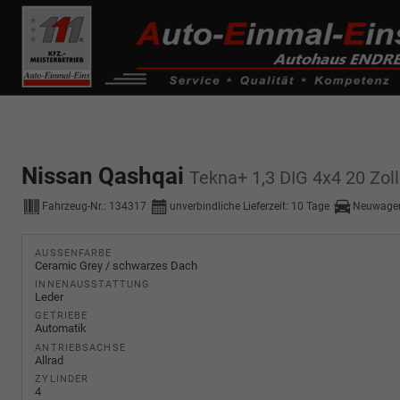
------------ Host Name : selector1._domainkey Points to address or valu
de0k._domainkey.autoeinmaleins.onmicrosoft.com
Nissan Qashqai
Tekna+ 1,3 DIG 4x4 20 Zo
Fahrzeug-Nr.:
134317
unverbindliche Lieferzeit:
10 Tage
Neuwagen
AUSSENFARBE
Ceramic Grey / schwarzes Dach
INNENAUSSTATTUNG
Leder
GETRIEBE
Automatik
ANTRIEBSACHSE
Allrad
ZYLINDER
4