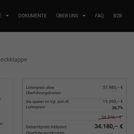
E
DOKUMENTE
ÜBER UNS
FAQ
B2B
e : selector2._domainkey Points to address or value: selector2-aee-
Heckklappe
51.980,– €
Listenpreis ohne
Überführungskosten
m
19.090,– €
Sie sparen im Vgl. zum dt.
Listenpreis:
36,7%
34.370,– €
r:
34.180,– €
Gesamtpreis inklusive
Überführungskosten.