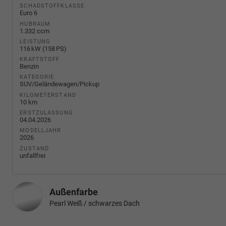
SCHADSTOFFKLASSE
Euro 6
HUBRAUM
1.332 ccm
LEISTUNG
116 kW (158 PS)
KRAFTSTOFF
Benzin
KATEGORIE
SUV/Geländewagen/Pickup
KILOMETERSTAND
10 km
ERSTZULASSUNG
04.04.2026
MODELLJAHR
2026
ZUSTAND
unfallfrei
Außenfarbe
Pearl Weiß / schwarzes Dach