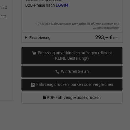
B2B-Preise nach
LOGIN
hnitt
nitt
19% MwSt. Mehrwertsteuer ausweisbar, Überführungskosten und
Zulassungspapieren
293,– €
Finanzierung
mtl.
Fahrzeug unverbindlich anfragen (dies ist
KEINE Bestellung!)
Wir rufen Sie an
Fahrzeug drucken, parken oder vergleichen
PDF-Fahrzeugexposé drucken