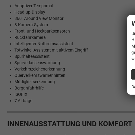
Adaptiver Tempomat
Head-up-Display
360° Around View Monitor
W
8-Kamera-System
Front- und Heckparksensoren
U
Rückfahrkamera
H
Intelligenter Notbremsassistent
M
Totwinkel-Assistent mit aktivem Eingriff
g
Spurhalteassistent
w
Spurverlassenswarnung
Verkehrszeichenerkennung
Querverkehrswarner hinten
Müdigkeitserkennung
D
Berganfahrhilfe
ISOFIX
7 Airbags
INNENAUSSTATTUNG UND KOMFORT