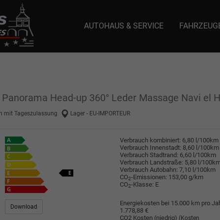
AUTOHAUS & SERVICE
FAHRZEUG
e: selector1-aee-de0k._domainkey.autoeinmaleins.onmicrosoft.com Host Nam
ll Panorama Head-up 360° Leder Massage Navi el 
 mit Tageszulassung
Lager - EU-IMPORTEUR
Verbrauch kombiniert:
6,80 l/100km
Verbrauch Innenstadt:
8,60 l/100km
Verbrauch Stadtrand:
6,60 l/100km
Verbrauch Landstraße:
5,80 l/100k
Verbrauch Autobahn:
7,10 l/100km
CO
-Emissionen:
153,00 g/km
2
CO
-Klasse:
E
2
Energiekosten bei 15.000 km pro Jah
Download
1.778,88 €
CO2 Kosten (niedrig)
(Kosten