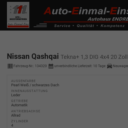
------------ Host Name : selector1._domainkey Points to address or valu
de0k._domainkey.autoeinmaleins.onmicrosoft.com
Nissan Qashqai
Tekna+ 1,3 DIG 4x4 20 Zo
Fahrzeug-Nr.:
134320
unverbindliche Lieferzeit:
10 Tage
Neuwagen
AUSSENFARBE
Pearl Weiß / schwarzes Dach
INNENAUSSTATTUNG
Leder
GETRIEBE
Automatik
ANTRIEBSACHSE
Allrad
ZYLINDER
4