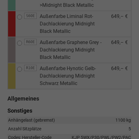
>Midnight Black Metallic
Außenfarbe Liminal Rot-
649,– €
S60E
Dachlackierung Midnight
Black Metallic
Außenfarbe Graphene Grey -
649,– €
R60E
Dachlackierung Midnight
Black Metallic
Außenfarbe Hynotic Gelb-
649,– €
R10E
Dachlackierung Midnight
Schwarz Metallic
Allgemeines
Sonstiges
Anhängelast (gebremst)
1100 kg
Anzahl Sitzplätze
5
Codes: Hersteller-Code
KJP 5WX/P30/PWL/PW2/PAC