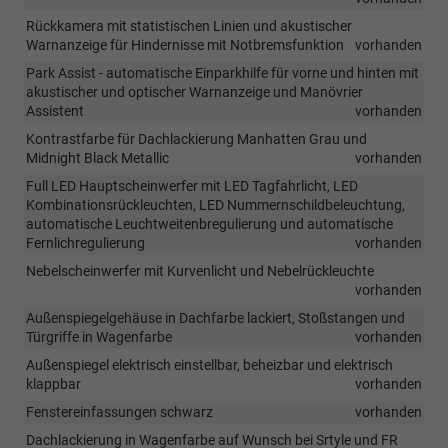
Rückkamera mit statistischen Linien und akustischer
Warnanzeige für Hindernisse mit Notbremsfunktion
vorhanden
Park Assist - automatische Einparkhilfe für vorne und hinten mit
akustischer und optischer Warnanzeige und Manövrier
Assistent
vorhanden
Kontrastfarbe für Dachlackierung Manhatten Grau und
Midnight Black Metallic
vorhanden
Full LED Hauptscheinwerfer mit LED Tagfahrlicht, LED
Kombinationsrückleuchten, LED Nummernschildbeleuchtung,
automatische Leuchtweitenbregulierung und automatische
Fernlichregulierung
vorhanden
Nebelscheinwerfer mit Kurvenlicht und Nebelrückleuchte
vorhanden
Außenspiegelgehäuse in Dachfarbe lackiert, Stoßstangen und
Türgriffe in Wagenfarbe
vorhanden
Außenspiegel elektrisch einstellbar, beheizbar und elektrisch
klappbar
vorhanden
Fenstereinfassungen schwarz
vorhanden
Dachlackierung in Wagenfarbe auf Wunsch bei Srtyle und FR