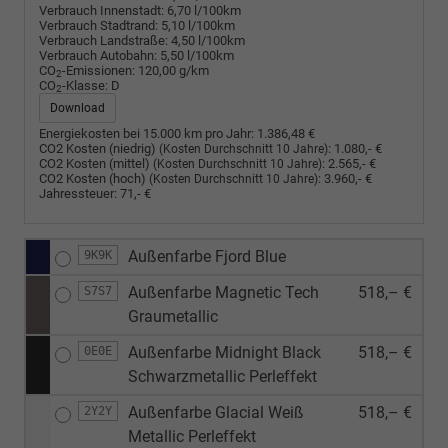
Verbrauch Innenstadt:
6,70 l/100km
Verbrauch Stadtrand:
5,10 l/100km
Verbrauch Landstraße:
4,50 l/100km
Verbrauch Autobahn:
5,50 l/100km
CO
-Emissionen:
120,00 g/km
2
CO
-Klasse:
D
2
Download
Energiekosten bei 15.000 km pro Jahr:
1.386,48 €
CO2 Kosten (niedrig)
:
1.080,- €
(Kosten Durchschnitt 10 Jahre)
CO2 Kosten (mittel)
:
2.565,- €
(Kosten Durchschnitt 10 Jahre)
CO2 Kosten (hoch)
:
3.960,- €
(Kosten Durchschnitt 10 Jahre)
Jahressteuer:
71,- €
Außenfarbe Fjord Blue
9K9K
Außenfarbe Magnetic Tech
518,– €
S7S7
Graumetallic
Außenfarbe Midnight Black
518,– €
0E0E
Schwarzmetallic Perleffekt
Außenfarbe Glacial Weiß
518,– €
2Y2Y
Metallic Perleffekt