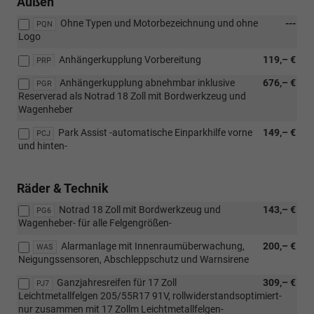
Außen
Ohne Typen und Motorbezeichnung und ohne
---
PQN
Logo
Anhängerkupplung Vorbereitung
119,– €
PRP
Anhängerkupplung abnehmbar inklusive
676,– €
PGR
Reserverad als Notrad 18 Zoll mit Bordwerkzeug und
Wagenheber
Park Assist -automatische Einparkhilfe vorne
149,– €
PCJ
und hinten-
Räder & Technik
Notrad 18 Zoll mit Bordwerkzeug und
143,– €
PG6
Wagenheber- für alle Felgengrößen-
Alarmanlage mit Innenraumüberwachung,
200,– €
WAS
Neigungssensoren, Abschleppschutz und Warnsirene
Ganzjahresreifen für 17 Zoll
309,– €
PJ7
Leichtmetallfelgen 205/55R17 91V, rollwiderstandsoptimiert-
nur zusammen mit 17 Zollm Leichtmetallfelgen-