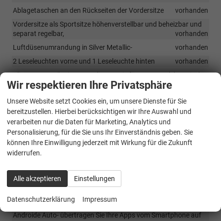
Ablagetaschen an den Rückseiten der Vordersitze
vorhanden
Vordersitze als Sportsitze höhenverstellbar und beheizbar und
separat regelbar,
vorhanden
Luftdüsenumrandung in Silver Metallic-
vorhanden
2 Leseleuchten vorne und 1 Leseleuchte hinten
vorhanden
Klimaautomatik Aire Care Klimatronic für 2 Zonen elektronisch
Wir respektieren Ihre Privatsphäre
regelbar mit Allergenfilter
vorhanden
Zweifarbige LED Ambientebeleuchtung in den Türleisten der
Unsere Website setzt Cookies ein, um unsere Dienste für Sie
vorderen Türen
vorhanden
bereitzustellen. Hierbei berücksichtigen wir Ihre Auswahl und
verarbeiten nur die Daten für Marketing, Analytics und
Personalisierung, für die Sie uns Ihr Einverständnis geben. Sie
Infotainment & Kommunikation
können Ihre Einwilligung jederzeit mit Wirkung für die Zukunft
Media System Plus: Radioanlage mit Farbdisplay 8,25 Zoll
widerrufen.
Touchscreen, 6 Lautsprecher , digitaler Radioempfang, 2 USB
Eingänge Typ C
vorhanden
Alle akzeptieren
Einstellungen
Telefonfreisprecheinrichtung Komfort mit induktiver
Ladestation
vorhanden
Datenschutzerklärung
Impressum
Seat Full Link Wired und Wireless für Apple Car Play und
Androide Auto- übertragen Sie Ihre Apps vom Smartphone auf