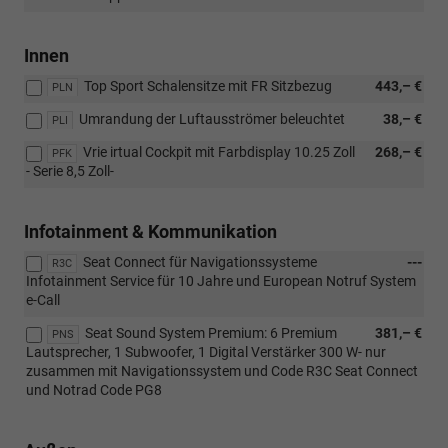
Innen
Top Sport Schalensitze mit FR Sitzbezug
443,– €
PLN
Umrandung der Luftausströmer beleuchtet
38,– €
PLI
Vrie irtual Cockpit mit Farbdisplay 10.25 Zoll
268,– €
PFK
- Serie 8,5 Zoll-
Infotainment & Kommunikation
Seat Connect für Navigationssysteme
---
R3C
Infotainment Service für 10 Jahre und European Notruf System
e-Call
Seat Sound System Premium: 6 Premium
381,– €
PNS
Lautsprecher, 1 Subwoofer, 1 Digital Verstärker 300 W- nur
zusammen mit Navigationssystem und Code R3C Seat Connect
und Notrad Code PG8