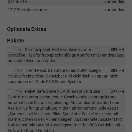
Dichtmittel
vorhanden
12 V Steckdose vorne
vorhanden
Optionale Extras
Pakete
Komfortpaket: Mittelarmlehne vorne
399,– €
PST
verstellbar, Telefonfreosprechanlöage Komfort mit Handyablage
und induktiver Ladestation
Trend Pack: 6 Lautsprecher, Außenspiegel
303,– €
PTM
elektrisch einstellbar, beheizbar und elektrisch klappbar- nicht
zusammen mit Code PNS Sound System-
Paket Safe DRive XL:ACC adaptive Cruise
577,– €
PDN
Control mit vorausschauender Geschwindigkeitsregulierung,
automatische Distanzregulierung- Abstandsautomatik-, Lane
Assist Plus für Spurhaltung in der Fahrbahnmitte, Side Assist
_Spurwechsel Assistent, Blind Spot-toter Winkel Assistent mit
Warnleuchten in den Außenspiegeln, Ausparkhilfe Assistent mit
Notbremsfunktion und Ausstiegswarner- bei DSG Getriebe mit
Follow-to-Stopp Funktion