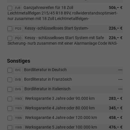
Ganzjahresreifen für 18 Zoll
506,– €
PJ8
Leichtmetallfelgen 215/45 R18 89V, rollwiderstandsoptimiert-
nur zusammen mit 18 Zoll Leichtmetallfelgen-
Kessy -schlüsselloses Start System-
226,– €
PQS
Kessy - schlüsselloses Start System mit Safe
226,– €
PQC
Sicherung- nurb zusammen mit einer Alarmanlage Code WAS-
Sonstiges
Bordliteratur in Deutsch
---
0VC
Bordliteratur in Französich
---
0VB
Bordliteratur in Italienisch
---
0VG
Werksgarantie 3 Jahre oder 90.000 km
283,– €
YW3
Werksgarantie 4 Jahre oder 80.000 km
345,– €
YW5
Werksgarantie 4 Jahre oder 120.000 km
458,– €
YW6
Werksgarantie 5 Jahre oder 100.000 km
476,– €
YW8