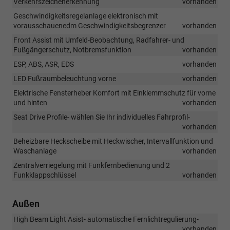
Verkehrszeichenerkennung
vorhanden
Geschwindigkeitsregelanlage elektronisch mit
vorausschauenedm Geschwindigkeitsbegrenzer
vorhanden
Front Assist mit Umfeld-Beobachtung, Radfahrer- und
Fußgängerschutz, Notbremsfunktion
vorhanden
ESP, ABS, ASR, EDS
vorhanden
LED Fußraumbeleuchtung vorne
vorhanden
Elektrische Fensterheber Komfort mit Einklemmschutz für vorne
und hinten
vorhanden
Seat Drive Profile- wählen Sie Ihr individuelles Fahrprofil-
vorhanden
Beheizbare Heckscheibe mit Heckwischer, Intervallfunktion und
Waschanlage
vorhanden
Zentralverriegelung mit Funkfernbedienung und 2
Funkklappschlüssel
vorhanden
Außen
High Beam Light Asist- automatische Fernlichtregulierung-
vorhanden