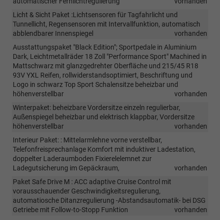
automatischer Fernlichtregulierung
vorhanden
Licht & Sicht Paket :Lichtsensoren für Tagfahrlicht und
Tunnellicht, Regensensoren mit Intervallfunktion, automatisch
abblendbarer Innenspiegel
vorhanden
Ausstattungspaket "Black Edition"; Sportpedale in Aluminium
Dark, Leichtmetallräder 18 Zoll "Performance Sport" Machined in
Mattschwarz mit glanzgedrehter Oberfläche und 215/45 R18
93V YXL Reifen, rollwiderstandsoptimiert, Beschriftung und
Logo in schwarz Top Sport Schalensitze beheizbar und
höhenverstellbar
vorhanden
Winterpaket: beheizbare Vordersitze einzeln regulierbar,
Außenspiegel beheizbar und elektrisch klappbar, Vordersitze
höhenverstellbar
vorhanden
Interieur Paket: : Mittelarmlehne vorne verstellbar,
Telefonfreisprechanlage Komfort mit induktiver Ladestation,
doppelter Laderaumboden Fixierelelemnet zur
Ladegutsicherung im Gepäckraum,
vorhanden
Paket Safe Drive M : ACC adaptive Cruise Control mit
vorausschauender Geschwindigkeitsregulierung,
automatiosche Ditanzregulierung -Abstandsautomatik- bei DSG
Getriebe mit Follow-to-Stopp Funktion
vorhanden