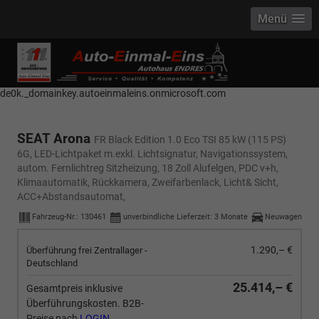
Menü
------------ Host Name : selector1._domainkey Points to address or value:
selector1-aee-de0k._domainkey.autoeinmaleins.onmicrosoft.com Host
Name : selector2._domainkey Points to address or value: selector2-aee-
de0k._domainkey.autoeinmaleins.onmicrosoft.com
SEAT Arona
FR Black Edition 1.0 Eco TSI 85 kW (115 PS)
6G, LED-Lichtpaket m.exkl. Lichtsignatur, Navigationssystem,
autom. Fernlichtreg Sitzheizung, 18 Zoll Alufelgen, PDC v+h,
Klimaautomatik, Rückkamera, Zweifarbenlack, Licht& Sicht,
ACC+Abstandsautomat,
Fahrzeug-Nr.:
130461
unverbindliche Lieferzeit:
3 Monate
Neuwagen
1.290,– €
Überführung frei Zentrallager -
Deutschland
25.414,– €
Gesamtpreis inklusive
Überführungskosten. B2B-
Preise nach
LOGIN