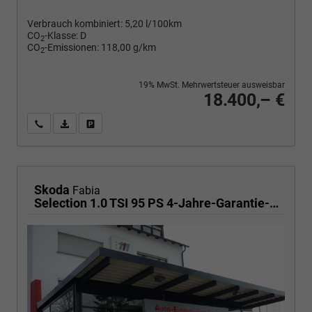
Verbrauch kombiniert:
5,20 l/100km
CO
-Klasse:
D
2
CO
-Emissionen:
118,00 g/km
2
19% MwSt. Mehrwertsteuer ausweisbar
18.400,– €
Wir rufen Sie an
PDF-Fahrzeugexposé drucken
Fahrzeug drucken, parken oder vergleichen
Skoda
Fabia
Selection 1.0 TSI 95 PS 4-Jahre-Garantie-AppleCarPlay-AndroidAuto-LED-PDC-Sitzheizung-DAB-Klima