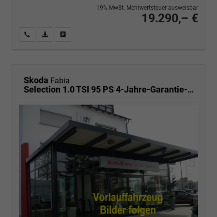
19% MwSt. Mehrwertsteuer ausweisbar
19.290,– €
Wir rufen Sie an
PDF-Fahrzeugexposé drucken
Fahrzeug drucken, parken oder vergleichen
Skoda
Fabia
Selection 1.0 TSI 95 PS 4-Jahre-Garantie-AppleCarPlay-AndroidAuto-LED-PDC-Sitzheizung-DAB-Klima