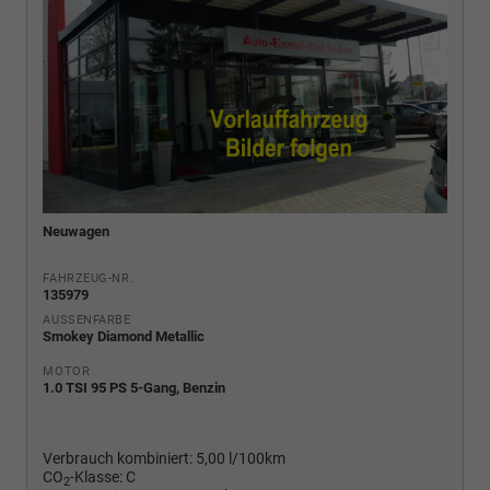
Neuwagen
FAHRZEUG-NR.
135979
AUSSENFARBE
Smokey Diamond Metallic
MOTOR
1.0 TSI 95 PS 5-Gang, Benzin
Verbrauch kombiniert:
5,00 l/100km
CO
-Klasse:
C
2