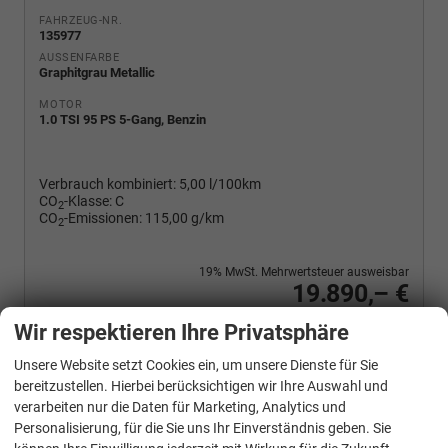
FAHRZEUG-NR.
135977
AUSSENFARBE
Graphitgrau Metallic
MOTOR
1.0 TSI 95 PS 5-Gang, Benzin
Verbrauch kombiniert:
5,00 l/100km
CO
-Klasse:
C
2
CO
-Emissionen:
115,00 g/km
2
19% MwSt. Mehrwertsteuer ausweisbar
19.890,– €
Wir rufen Sie an
PDF-Fahrzeugexposé drucken
Fahrzeug drucken, parken oder vergleichen
Wir respektieren Ihre Privatsphäre
Unsere Website setzt Cookies ein, um unsere Dienste für Sie
bereitzustellen. Hierbei berücksichtigen wir Ihre Auswahl und
verarbeiten nur die Daten für Marketing, Analytics und
Skoda
Fabia
Personalisierung, für die Sie uns Ihr Einverständnis geben. Sie
Selection 1.0 TSI 95 PS 4-Jahre-Garantie-AppleCarPlay-AndroidAuto-LED-PDC-Sitzheizung-DAB-Klima