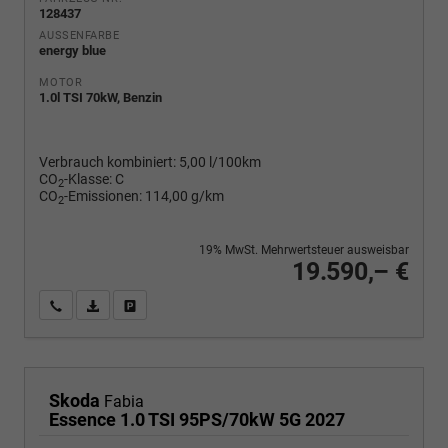
128437
AUSSENFARBE
energy blue
MOTOR
1.0l TSI 70kW, Benzin
Verbrauch kombiniert:
5,00 l/100km
CO
-Klasse:
C
2
CO
-Emissionen:
114,00 g/km
2
19% MwSt. Mehrwertsteuer ausweisbar
19.590,– €
Wir rufen Sie an
PDF-Fahrzeugexposé drucken
Fahrzeug drucken, parken oder vergleichen
Skoda
Fabia
Essence 1.0 TSI 95PS/70kW 5G 2027