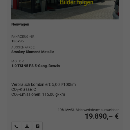
Neuwagen
FAHRZEUG-NR.
135796
AUSSENFARBE
Smokey Diamond Metallic
MOTOR
1.0 TSI 95 PS 5-Gang, Benzin
Verbrauch kombiniert:
5,00 l/100km
CO
-Klasse:
C
2
CO
-Emissionen:
115,00 g/km
2
19% MwSt. Mehrwertsteuer ausweisbar
19.890,– €
Wir rufen Sie an
PDF-Fahrzeugexposé drucken
Fahrzeug drucken, parken oder vergleichen