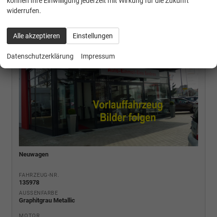
können Ihre Einwilligung jederzeit mit Wirkung für die Zukunft
widerrufen.
Alle akzeptieren
Einstellungen
Datenschutzerklärung
Impressum
Neuwagen
FAHRZEUG-NR.
135978
AUSSENFARBE
Graphitgrau Metallic
MOTOR