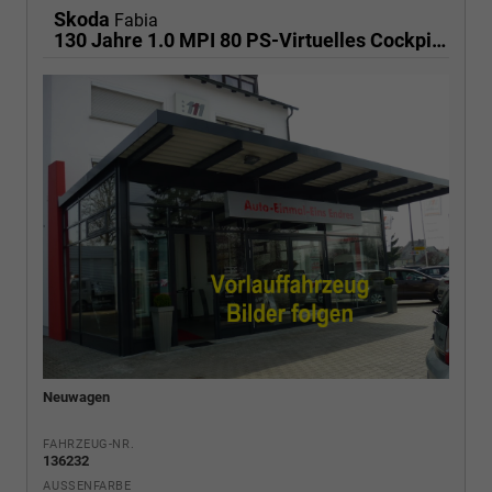
Skoda
Fabia
130 Jahre 1.0 MPI 80 PS-Virtuelles Cockpit-AppleCarplay-Android-Auto-LED-Klima-Tempomat-Rückfahrkamera-DAB-SHZ-15" Alu-sofort
Neuwagen
FAHRZEUG-NR.
136232
AUSSENFARBE