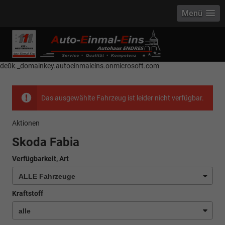
Menü
------------ Host Name : selector1._domainkey Points to address or value:
selector1-aee-de0k._domainkey.autoeinmaleins.onmicrosoft.com Host
Name : selector2._domainkey Points to address or value: selector2-aee-
de0k._domainkey.autoeinmaleins.onmicrosoft.com
Das ausgewählte Fahrzeug ist leider nicht verfügbar.
Aktionen
Skoda Fabia
Verfügbarkeit, Art
Kraftstoff