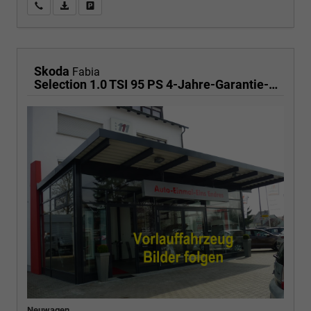
Wir rufen Sie an
PDF-Fahrzeugexposé drucken
Fahrzeug drucken, parken oder vergleichen
Skoda
Fabia
Selection 1.0 TSI 95 PS 4-Jahre-Garantie-AppleCarPlay-AndroidAuto-LED-PDC-Sitzheizung-DAB-Klima
Neuwagen