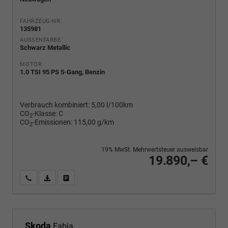
FAHRZEUG-NR.
135981
AUSSENFARBE
Schwarz Metallic
MOTOR
1.0 TSI 95 PS 5-Gang, Benzin
Verbrauch kombiniert:
5,00 l/100km
CO
-Klasse:
C
2
CO
-Emissionen:
115,00 g/km
2
19% MwSt. Mehrwertsteuer ausweisbar
19.890,– €
Wir rufen Sie an
PDF-Fahrzeugexposé drucken
Fahrzeug drucken, parken oder vergleichen
Skoda
Fabia