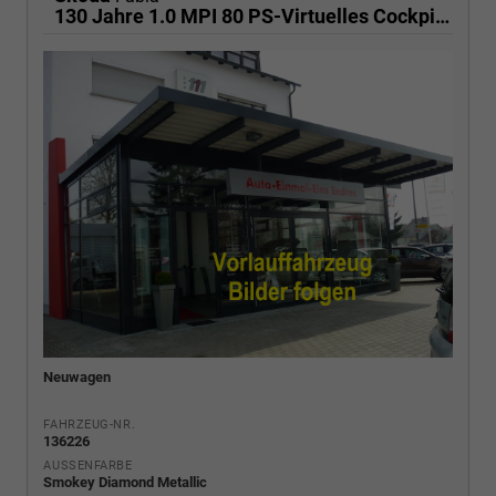
130 Jahre 1.0 MPI 80 PS-Virtuelles Cockpit-AppleCarplay-Android-Auto-LED-Klima-Tempomat-Rückfahrkamera-DAB-SHZ-15" Alu-sofort
Neuwagen
FAHRZEUG-NR.
136226
AUSSENFARBE
Smokey Diamond Metallic