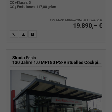
CO
-Klasse:
D
2
CO
-Emissionen:
117,00 g/km
2
19% MwSt. Mehrwertsteuer ausweisbar
19.890,– €
Wir rufen Sie an
PDF-Fahrzeugexposé drucken
Fahrzeug drucken, parken oder vergleichen
Skoda
Fabia
130 Jahre 1.0 MPI 80 PS-Virtuelles Cockpit-AppleCarplay-Android-Auto-LED-Klima-Tempomat-Rückfahrkamera-DAB-SHZ-15" Alu-sofort