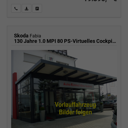
Wir rufen Sie an
PDF-Fahrzeugexposé drucken
Fahrzeug drucken, parken oder vergleichen
Skoda
Fabia
130 Jahre 1.0 MPI 80 PS-Virtuelles Cockpit-AppleCarplay-Android-Auto-LED-Klima-Tempomat-Rückfahrkamera-DAB-SHZ-15" Alu-sofort