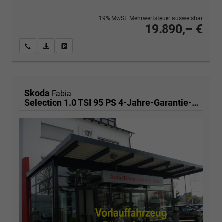
19% MwSt. Mehrwertsteuer ausweisbar
19.890,– €
Wir rufen Sie an
PDF-Fahrzeugexposé drucken
Fahrzeug drucken, parken oder vergleichen
Skoda
Fabia
Selection 1.0 TSI 95 PS 4-Jahre-Garantie-AppleCarPlay-AndroidAuto-LED-PDC-Sitzheizung-DAB-Klima