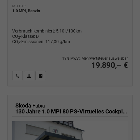
MOTOR
1.0 MPI, Benzin
Verbrauch kombiniert:
5,10 l/100km
CO
-Klasse:
D
2
CO
-Emissionen:
117,00 g/km
2
19% MwSt. Mehrwertsteuer ausweisbar
19.890,– €
Wir rufen Sie an
PDF-Fahrzeugexposé drucken
Fahrzeug drucken, parken oder vergleichen
Skoda
Fabia
130 Jahre 1.0 MPI 80 PS-Virtuelles Cockpit-AppleCarplay-Android-Auto-LED-Klima-Tempomat-Rückfahrkamera-DAB-SHZ-15" Alu-sofort