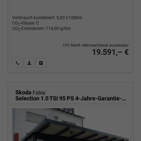
Verbrauch kombiniert:
5,00 l/100km
CO
-Klasse:
C
2
CO
-Emissionen:
114,00 g/km
2
19% MwSt. Mehrwertsteuer ausweisbar
19.591,– €
Wir rufen Sie an
PDF-Fahrzeugexposé drucken
Fahrzeug drucken, parken oder vergleichen
Skoda
Fabia
Selection 1.0 TSI 95 PS 4-Jahre-Garantie-AppleCarPlay-AndroidAuto-LED-PDC-Sitzheizung-DAB-Klima