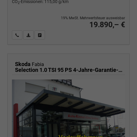
CO
-Emissionen:
115,00 g/km
2
19% MwSt. Mehrwertsteuer ausweisbar
19.890,– €
Wir rufen Sie an
PDF-Fahrzeugexposé drucken
Fahrzeug drucken, parken oder vergleichen
Skoda
Fabia
Selection 1.0 TSI 95 PS 4-Jahre-Garantie-AppleCarPlay-AndroidAuto-LED-PDC-Sitzheizung-DAB-Klima