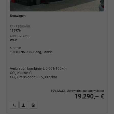
Neuwagen
FAHRZEUG-NR.
135976
AUSSENFARBE
Weiß
MOTOR
1.0 TSI 95 PS 5-Gang, Benzin
Verbrauch kombiniert:
5,00 l/100km
CO
-Klasse:
C
2
CO
-Emissionen:
115,00 g/km
2
19% MwSt. Mehrwertsteuer ausweisbar
19.290,– €
Wir rufen Sie an
PDF-Fahrzeugexposé drucken
Fahrzeug drucken, parken oder vergleichen