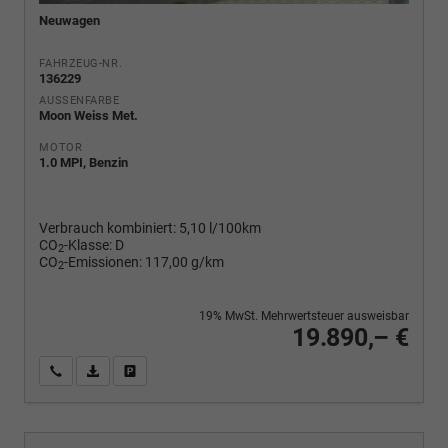
Neuwagen
FAHRZEUG-NR.
136229
AUSSENFARBE
Moon Weiss Met.
MOTOR
1.0 MPI, Benzin
Verbrauch kombiniert:
5,10 l/100km
CO
-Klasse:
D
2
CO
-Emissionen:
117,00 g/km
2
19% MwSt. Mehrwertsteuer ausweisbar
19.890,– €
Wir rufen Sie an
PDF-Fahrzeugexposé drucken
Fahrzeug drucken, parken oder vergleichen