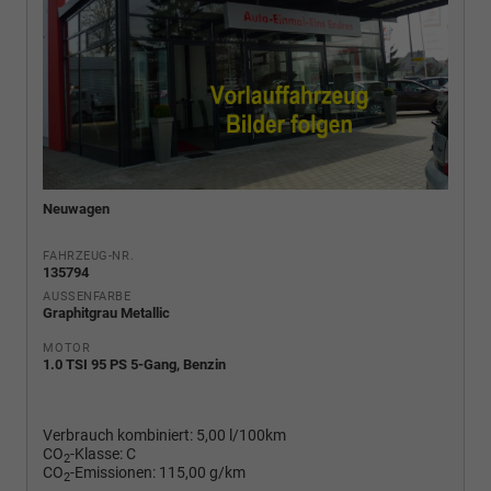
Neuwagen
FAHRZEUG-NR.
135794
AUSSENFARBE
Graphitgrau Metallic
MOTOR
1.0 TSI 95 PS 5-Gang, Benzin
Verbrauch kombiniert:
5,00 l/100km
CO
-Klasse:
C
2
CO
-Emissionen:
115,00 g/km
2