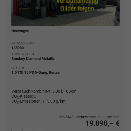
Neuwagen
FAHRZEUG-NR.
135980
AUSSENFARBE
Smokey Diamond Metallic
MOTOR
1.0 TSI 95 PS 5-Gang, Benzin
Verbrauch kombiniert:
5,00 l/100km
CO
-Klasse:
C
2
CO
-Emissionen:
115,00 g/km
2
19% MwSt. Mehrwertsteuer ausweisbar
19.890,– €