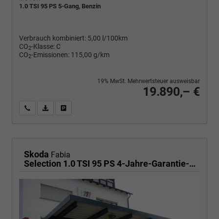
1.0 TSI 95 PS 5-Gang, Benzin
Verbrauch kombiniert:
5,00 l/100km
CO
-Klasse:
C
2
CO
-Emissionen:
115,00 g/km
2
19% MwSt. Mehrwertsteuer ausweisbar
19.890,– €
Wir rufen Sie an
PDF-Fahrzeugexposé drucken
Fahrzeug drucken, parken oder vergleichen
Skoda
Fabia
Selection 1.0 TSI 95 PS 4-Jahre-Garantie-AppleCarPlay-AndroidAuto-LED-PDC-Sitzheizung-DAB-Klima