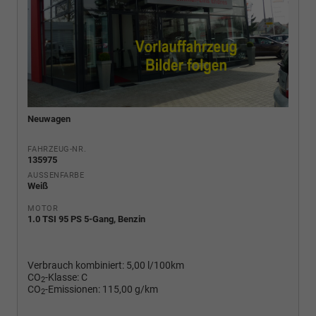
Neuwagen
FAHRZEUG-NR.
135975
AUSSENFARBE
Weiß
MOTOR
1.0 TSI 95 PS 5-Gang, Benzin
Verbrauch kombiniert:
5,00 l/100km
CO
-Klasse:
C
2
CO
-Emissionen:
115,00 g/km
2