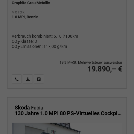
Graphite Grau Metallic
MOTOR
1.0 MPI, Benzin
Verbrauch kombiniert:
5,10 l/100km
CO
-Klasse:
D
2
CO
-Emissionen:
117,00 g/km
2
19% MwSt. Mehrwertsteuer ausweisbar
19.890,– €
Wir rufen Sie an
PDF-Fahrzeugexposé drucken
Fahrzeug drucken, parken oder vergleichen
Skoda
Fabia
130 Jahre 1.0 MPI 80 PS-Virtuelles Cockpit-AppleCarplay-Android-Auto-LED-Klima-Tempomat-Rückfahrkamera-DAB-SHZ-15" Alu-sofort