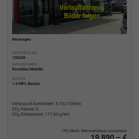
Neuwagen
FAHRZEUG-NR.
136228
AUSSENFARBE
Raceblau Metallic
MOTOR
1.0 MPI, Benzin
Verbrauch kombiniert:
5,10 l/100km
CO
-Klasse:
D
2
CO
-Emissionen:
117,00 g/km
2
19% MwSt. Mehrwertsteuer ausweisbar
19.890,– €