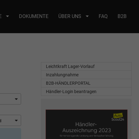
E
DOKUMENTE
ÜBER UNS
FAQ
B2B
e : selector2._domainkey Points to address or value: selector2-aee-
Leichtkraft Lager-Vorlauf
Inzahlungnahme
B2B-HÄNDLERPORTAL
Händler-Login beantragen