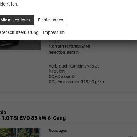
Neuwagen
iderrufen.
1
Mehrw
a
FAHRZEUG-NR.
24.20
Alle akzeptieren
Einstellungen
134027
atenschutzerklärung
Impressum
Wir rufe
P
MOTOR
1.0 TSI 116PS/85kW 6G
Selection, Benzin
Verbrauch kombiniert:
5,20
l/100km
CO
-Klasse:
D
2
CO
-Emissionen:
119,00 g/km
2
ala
n 1.0 TSI EVO 85 kW 6-Gang
Neuwagen
1