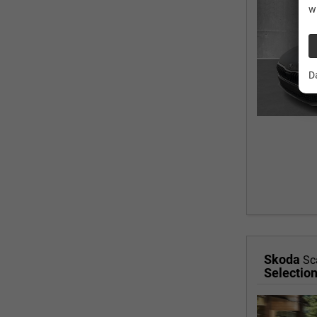
w
D
Skoda
Sc
Selectio