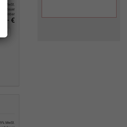
9% MwSt.
ertsteuer
usweisbar
4,– €
n Sie an
DF-Fahrzeugexposé drucken
Fahrzeug drucken, parken oder vergleichen
9% MwSt.