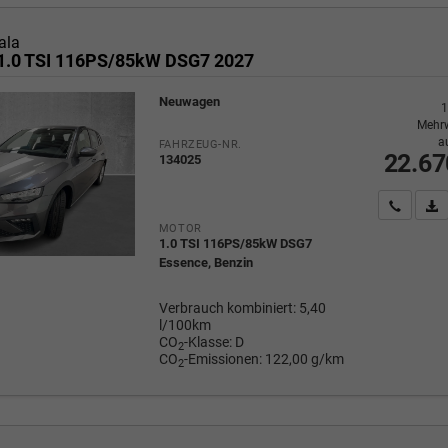
ala
1.0 TSI 116PS/85kW DSG7 2027
Neuwagen
1
Mehrw
a
FAHRZEUG-NR.
22.67
134025
Wir rufe
P
MOTOR
1.0 TSI 116PS/85kW DSG7
Essence, Benzin
Verbrauch kombiniert:
5,40
l/100km
CO
-Klasse:
D
2
CO
-Emissionen:
122,00 g/km
2