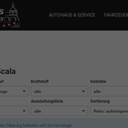
AUTOHAUS & SERVICE
FAHRZEUG
e: selector1-aee-de0k._domainkey.autoeinmaleins.onmicrosoft.com Host Nam
cala
Art
Kraftstoff
Getriebe
Ausstattungslinie
Sortierung
llen Filterung befinden sich
28
Fahrzeuge: