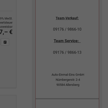
Team-Verkauf:
9% MwSt.
ertsteuer
usweisbar
09176 / 9866-10
7,– €
Team Service:
n Sie an
DF-Fahrzeugexposé drucken
Fahrzeug drucken, parken oder vergleichen
09176 / 9866-13
Auto-Einmal-Eins GmbH
Nürnbergerstr. 2-4
90584
Allersberg