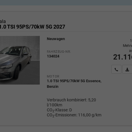
ala
1.0 TSI 95PS/70kW 5G 2027
Neuwagen
1
Mehrw
a
FAHRZEUG-NR.
21.11
134024
Wir rufe
P
MOTOR
1.0 TSI 95PS/70kW 5G Essence,
Benzin
Verbrauch kombiniert:
5,20
l/100km
CO
-Klasse:
D
2
CO
-Emissionen:
116,00 g/km
2