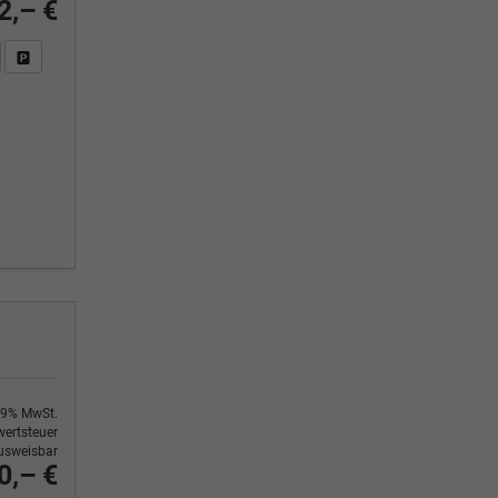
2,– €
n Sie an
DF-Fahrzeugexposé drucken
Fahrzeug drucken, parken oder vergleichen
9% MwSt.
ertsteuer
usweisbar
0,– €