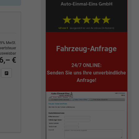
9% MwSt.
Fahrzeug-Anfrage
ertsteuer
usweisbar
6,– €
24/7 ONLINE:
Senden Sie uns Ihre unverbindliche
n Sie an
DF-Fahrzeugexposé drucken
Fahrzeug drucken, parken oder vergleichen
Anfrage!