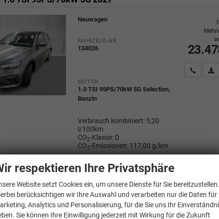
Neuwagen
1
Mehrw
a
FAHRZEUG-NR.
23.47
134026
Wir rufe
P
MOTOR
1.0 TSI 95PS/70kW 5G Selection,
Benzin
Verbrauch kombiniert:
5,20
l/100km
CO
-Klasse:
D
2
CO
-Emissionen:
117,00 g/km
2
ir respektieren Ihre Privatsphäre
nsere Website setzt Cookies ein, um unsere Dienste für Sie bereitzustellen
ala
ierbei berücksichtigen wir Ihre Auswahl und verarbeiten nur die Daten für
n 1.0 TSI 116PS/85kW 6G 2027
arketing, Analytics und Personalisierung, für die Sie uns Ihr Einverständn
eben. Sie können Ihre Einwilligung jederzeit mit Wirkung für die Zukunft