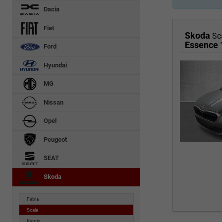
Dacia
Fiat
Skoda
Sc
Essence 
Ford
Hyundai
MG
Nissan
Opel
Peugeot
SEAT
Skoda
Fabia
Scala
Kamiq