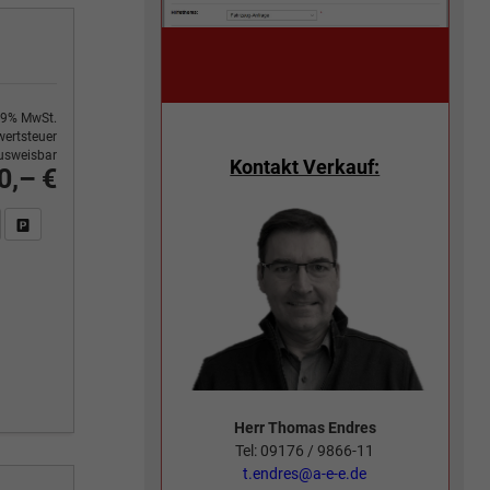
9% MwSt.
ertsteuer
usweisbar
Kontakt Verkauf:
0,– €
n Sie an
DF-Fahrzeugexposé drucken
Fahrzeug drucken, parken oder vergleichen
Herr Thomas Endres
Tel: 09176 / 9866-11
t.endres@a-e-e.de