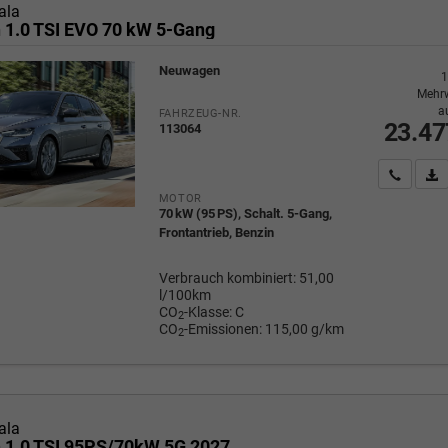
ala
n 1.0 TSI EVO 70 kW 5-Gang
Neuwagen
1
Mehrw
a
FAHRZEUG-NR.
23.47
113064
Wir rufe
P
MOTOR
70 kW (95 PS), Schalt. 5-Gang,
Frontantrieb, Benzin
Verbrauch kombiniert:
51,00
l/100km
CO
-Klasse:
C
2
CO
-Emissionen:
115,00 g/km
2
ala
n 1.0 TSI 95PS/70kW 5G 2027