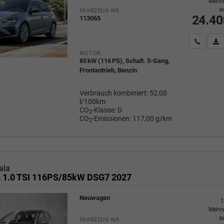
Mehrw
a
FAHRZEUG-NR.
24.40
113065
Wir rufe
P
MOTOR
85 kW (116 PS), Schalt. 5-Gang,
Frontantrieb, Benzin
Verbrauch kombiniert:
52,00
l/100km
CO
-Klasse:
D
2
CO
-Emissionen:
117,00 g/km
2
ala
n 1.0 TSI 116PS/85kW DSG7 2027
Neuwagen
1
Mehrw
a
FAHRZEUG-NR.