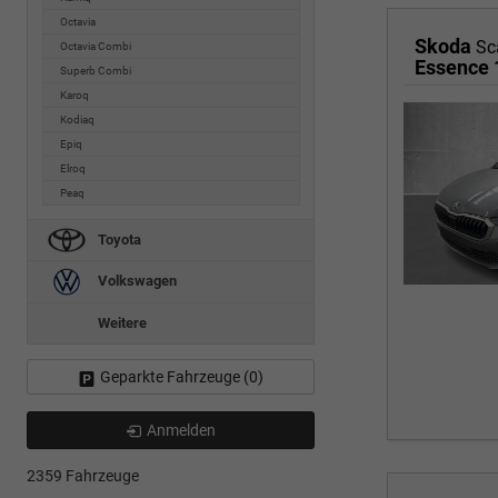
Octavia
Skoda
Sc
Octavia Combi
Essence 
Superb Combi
Karoq
Kodiaq
Epiq
Elroq
Peaq
Toyota
Volkswagen
Weitere
Geparkte Fahrzeuge (
0
)
Anmelden
2359 Fahrzeuge