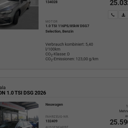
25.03
134028
Wir rufe
P
MOTOR
1.0 TSI 116PS/85kW DSG7
Selection, Benzin
Verbrauch kombiniert:
5,40
l/100km
CO
-Klasse:
D
2
CO
-Emissionen:
123,00 g/km
2
ala
N 1.0 TSI DSG 2026
Neuwagen
1
Mehrw
a
FAHRZEUG-NR.
25.59
132409
AUSSENFARBE