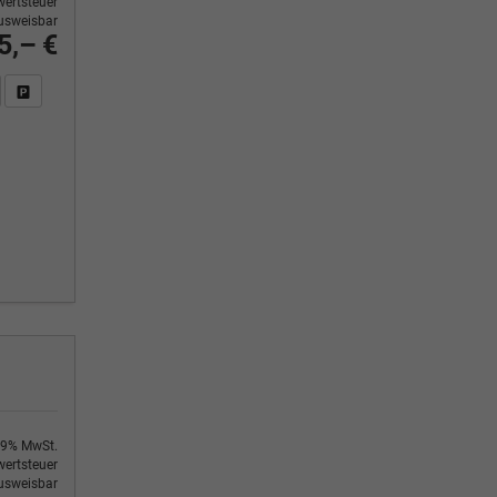
ertsteuer
usweisbar
5,– €
n Sie an
DF-Fahrzeugexposé drucken
Fahrzeug drucken, parken oder vergleichen
9% MwSt.
ertsteuer
usweisbar