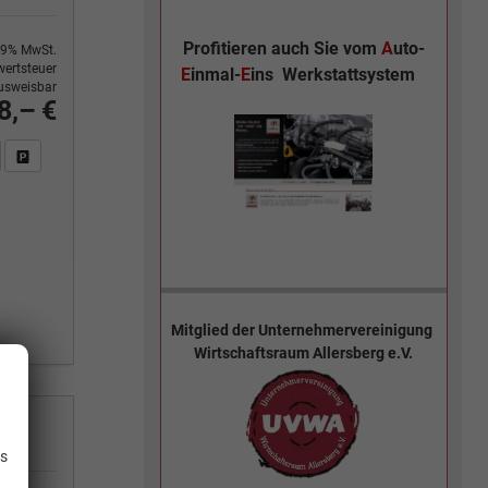
Profitieren auch Sie vom
A
uto-
9% MwSt.
ertsteuer
E
inmal-
E
ins
Werkstattsystem
usweisbar
8,– €
n Sie an
DF-Fahrzeugexposé drucken
Fahrzeug drucken, parken oder vergleichen
Mitglied der
Unternehmervereinigung
Wirtschaftsraum Allersberg e.V.
.
is