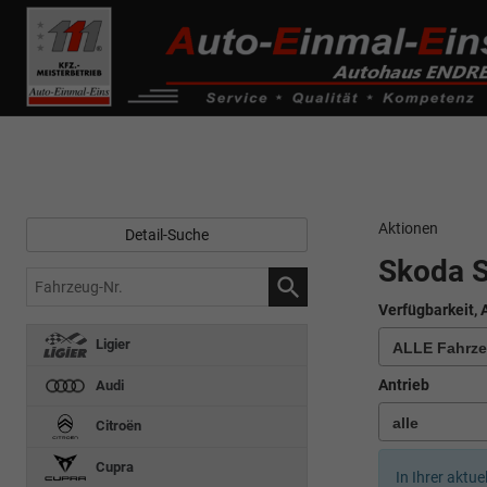
------------ Host Name : selector1._domainkey Points to address or valu
de0k._domainkey.autoeinmaleins.onmicrosoft.com
Aktionen
Detail-Suche
Skoda S
Fahrzeug-
Nr.
Verfügbarkeit, 
Ligier
Antrieb
Audi
Citroën
Cupra
In Ihrer aktue