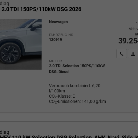
diaq
n 2.0 TDI 150PS/110kW DSG 2026
Neuwagen
1
Mehrw
a
FAHRZEUG-NR.
39.25
130919
Wir rufe
P
MOTOR
2.0 TDI Selection 150PS/110kW
DSG, Diesel
Verbrauch kombiniert:
6,20
l/100km
CO
-Klasse:
E
2
CO
-Emissionen:
141,00 g/km
2
diaq