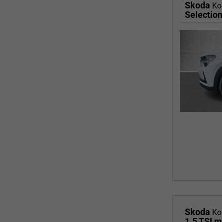
Skoda
Ko
Selectio
Skoda
Ko