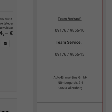
Team-Verkauf:
9% MwSt.
ertsteuer
usweisbar
09176 / 9866-10
4,– €
Team Service:
n Sie an
DF-Fahrzeugexposé drucken
Fahrzeug drucken, parken oder vergleichen
09176 / 9866-13
Auto-Einmal-Eins GmbH
Nürnbergerstr. 2-4
90584
Allersberg
1.5 TSI mHEV 110 kW Selection DSG Selection, AHK, Navi, Side, Kamera, Winter, 4 J.- Garantie