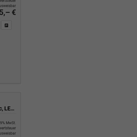
ertsteuer
usweisbar
5,– €
n Sie an
DF-Fahrzeugexposé drucken
Fahrzeug drucken, parken oder vergleichen
Style 1,5 TSI Mild Hybrid 110 kW DSG 7 Sitze, Navigation, Metallic, LED MATRIX + dyn. Blinkleuchten,19 Zoll Alu, Alarmanlage, Sitzheizung, ektr. verstellb. Fahrersitz, Heckklappe elektrisch, Klimaautomatik 3 Zonen, Doppel Phone Box, Kessy Fiull,,4 J. Garantie
9% MwSt.
ertsteuer
usweisbar