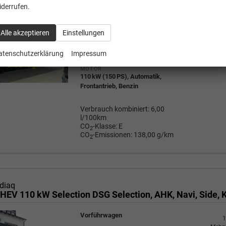
Vorführwagen
iderrufen.
1
Mehrw
a
FAHRZEUG-NR.
39.78
Alle akzeptieren
Einstellungen
134758
AUSSENFARBE
Black Magic Perleffekt
atenschutzerklärung
Impressum
Wir rufe
P
MOTOR
110 kW (150 PS), Automatik,
Frontantrieb, Benzin
Verbrauch kombiniert:
6,00
l/100km
CO
-Klasse:
E
2
CO
-Emissionen:
138,00 g/km
2
diaq
Vorführwagen
1