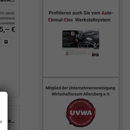
Profitieren auch Sie vom
A
uto-
9% MwSt.
ertsteuer
E
inmal-
E
ins
Werkstattsystem
usweisbar
5,– €
n Sie an
DF-Fahrzeugexposé drucken
Fahrzeug drucken, parken oder vergleichen
Mitglied der
Unternehmervereinigung
Wirtschaftsraum Allersberg e.V.
.
1.5 TSI mHEV 110 kW Selection DSG Selection, AHK, Navi, Side, Kamera, Winter, 4 J.- Garantie
is