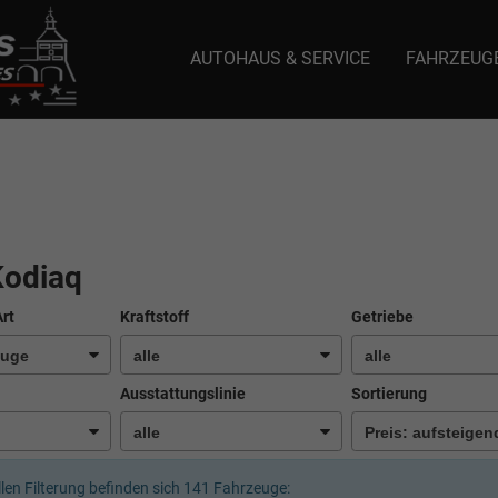
AUTOHAUS & SERVICE
FAHRZEUG
e: selector1-aee-de0k._domainkey.autoeinmaleins.onmicrosoft.com Host Nam
Kodiaq
Art
Kraftstoff
Getriebe
Ausstattungslinie
Sortierung
llen Filterung befinden sich
141
Fahrzeuge: