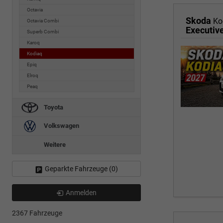
Octavia
Skoda
Ko
Octavia Combi
Superb Combi
Karoq
Kodiaq
Epiq
Elroq
Peaq
Toyota
Volkswagen
Weitere
Geparkte Fahrzeuge (
0
)
Anmelden
2367 Fahrzeuge