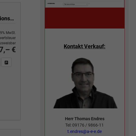
Executive 1,5 TSI Mild Hybrid 110 kW DSG, Sieben Sitzer, Navigationssystem, Metallfarbe, Klimaautomatik 3 Zonen,, 18 Zoll Alufelgen,Sitzheizung,LED, Phone BOX, Sun Set, Virtual Cockpit, Rückkamera, 4J. Garantie
9% MwSt.
ertsteuer
usweisbar
Kontakt Verkauf:
7,– €
n Sie an
DF-Fahrzeugexposé drucken
Fahrzeug drucken, parken oder vergleichen
Herr Thomas Endres
Tel: 09176 / 9866-11
t.endres@a-e-e.de