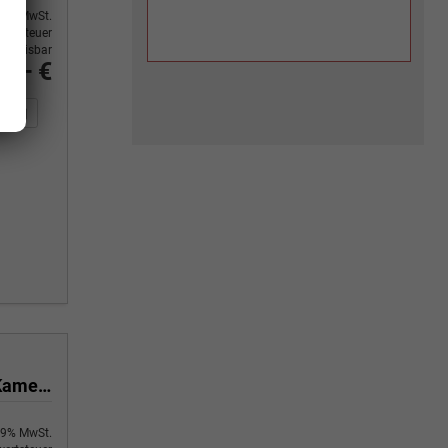
9% MwSt.
ertsteuer
usweisbar
5,– €
n Sie an
DF-Fahrzeugexposé drucken
Fahrzeug drucken, parken oder vergleichen
1.5 TSI mHEV 110 kW Selection DSG Selection, AHK, Navi, Side, Kamera, Winter, 4 J.- Garantie
9% MwSt.