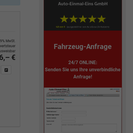
9% MwSt.
Fahrzeug-Anfrage
ertsteuer
usweisbar
6,– €
24/7 ONLINE:
Senden Sie uns Ihre unverbindliche
n Sie an
DF-Fahrzeugexposé drucken
Fahrzeug drucken, parken oder vergleichen
Anfrage!