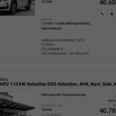
40.60
131344
Wir rufe
P
MOTOR
1.5 HEV 110 kW Mild Hybrid DSG,
Hybrid Benzin
Verbrauch kombiniert:
5,70
l/100km
CO
-Klasse:
D
2
CO
-Emissionen:
131,00 g/km
2
diaq
Fahrzeug mit Tageszulassung
1
Mehrw
a
FAHRZEUG-NR.
40.78
134756
AUSSENFARBE