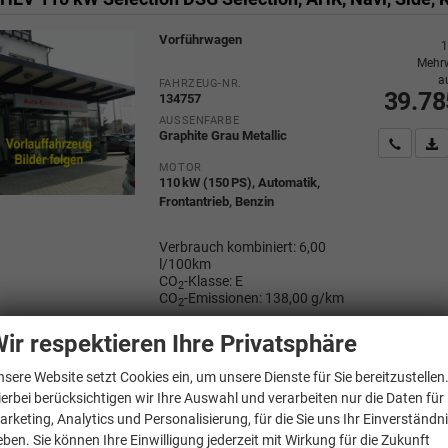
Vorführwagen
1
Mehrw
a
FAHRZEUG-NR.
39.78
134757
AUSSENFARBE
Graphite Grau Metallic
Wir rufe
P
MOTOR
110 kW (150 PS), Automatik,
Frontantrieb, Benzin
Verbrauch kombiniert:
6,00
l/100km
CO
-Klasse:
E
2
CO
-Emissionen:
138,00 g/km
2
ir respektieren Ihre Privatsphäre
nsere Website setzt Cookies ein, um unsere Dienste für Sie bereitzustellen
diaq
ierbei berücksichtigen wir Ihre Auswahl und verarbeiten nur die Daten für
arketing, Analytics und Personalisierung, für die Sie uns Ihr Einverständn
eben. Sie können Ihre Einwilligung jederzeit mit Wirkung für die Zukunft