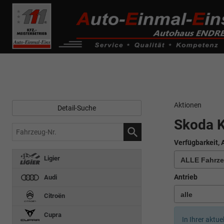
------------ Host Name : selector1._domainkey Points to address or valu
de0k._domainkey.autoeinmaleins.onmicrosoft.com
Aktionen
Detail-Suche
Skoda 
Fahrzeug-
Nr.
Verfügbarkeit, 
Ligier
Antrieb
Audi
Citroën
Cupra
In Ihrer aktue