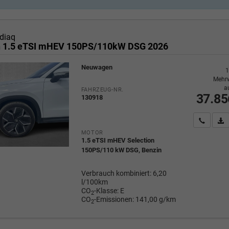
diaq
n 1.5 eTSI mHEV 150PS/110kW DSG 2026
Neuwagen
1
Mehrw
a
FAHRZEUG-NR.
37.85
130918
Wir rufe
P
MOTOR
1.5 eTSI mHEV Selection
150PS/110 kW DSG, Benzin
Verbrauch kombiniert:
6,20
l/100km
CO
-Klasse:
E
2
CO
-Emissionen:
141,00 g/km
2