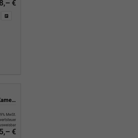
8,– €
n Sie an
DF-Fahrzeugexposé drucken
Fahrzeug drucken, parken oder vergleichen
1.5 TSI mHEV 110 kW Selection DSG Selection, AHK, Navi, Side, Kamera, Winter, 4 J.- Garantie
9% MwSt.
ertsteuer
usweisbar
5,– €