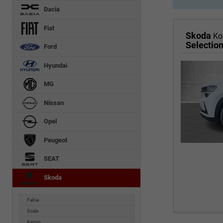
Dacia
Fiat
Skoda
Ko
Selectio
Ford
Hyundai
MG
Nissan
Opel
Peugeot
SEAT
Skoda
Fabia
Scala
Kamiq