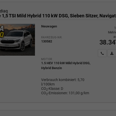
diaq
Neuwagen
1
Mehrw
a
FAHRZEUG-NR.
38.34
130582
Wir rufe
P
MOTOR
1.5 HEV 110 kW Mild Hybrid DSG,
Hybrid Benzin
Verbrauch kombiniert:
5,70
l/100km
CO
-Klasse:
D
2
CO
-Emissionen:
131,00 g/km
2