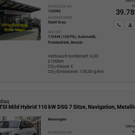
Mehrw
a
FAHRZEUG-NR.
39.78
135382
AUSSENFARBE
Stahl Grau
Wir rufe
P
MOTOR
110 kW (150 PS), Automatik,
Frontantrieb, Benzin
Verbrauch kombiniert:
6,00
l/100km
CO
-Klasse:
E
2
CO
-Emissionen:
138,00 g/km
2
diaq
Neuwagen
1
Mehrw
a
FAHRZEUG-NR.