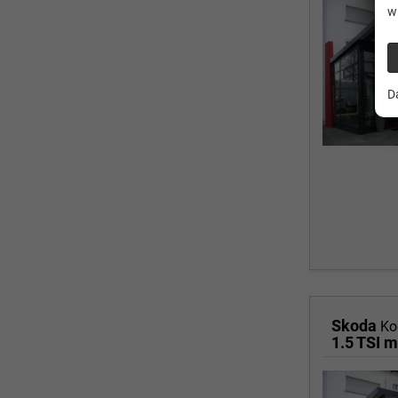
w
D
Skoda
Ko