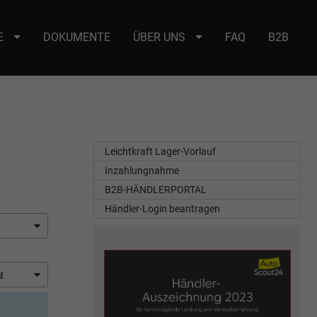
E
DOKUMENTE
ÜBER UNS
FAQ
B2B
e : selector2._domainkey Points to address or value: selector2-aee-
Leichtkraft Lager-Vorlauf
Inzahlungnahme
B2B-HÄNDLERPORTAL
Händler-Login beantragen