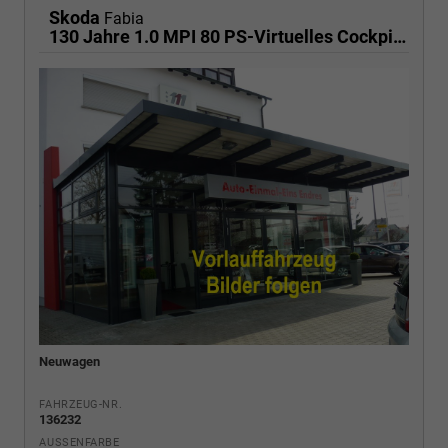
Skoda
Fabia
130 Jahre 1.0 MPI 80 PS-Virtuelles Cockpit-AppleCarplay-Android-Auto-LED-Klima-Tempomat-Rückfahrkamera-DAB-SHZ-15" Alu-sofort
Neuwagen
FAHRZEUG-NR.
136232
AUSSENFARBE