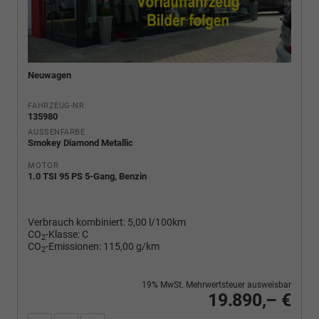
Neuwagen
FAHRZEUG-NR.
135980
AUSSENFARBE
Smokey Diamond Metallic
MOTOR
1.0 TSI 95 PS 5-Gang, Benzin
Verbrauch kombiniert:
5,00 l/100km
CO
-Klasse:
C
2
CO
-Emissionen:
115,00 g/km
2
19% MwSt. Mehrwertsteuer ausweisbar
19.890,– €