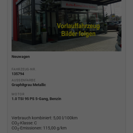
Neuwagen
FAHRZEUG-NR.
135794
AUSSENFARBE
Graphitgrau Metallic
MOTOR
1.0 TSI 95 PS 5-Gang, Benzin
Verbrauch kombiniert:
5,00 l/100km
CO
-Klasse:
C
2
CO
-Emissionen:
115,00 g/km
2