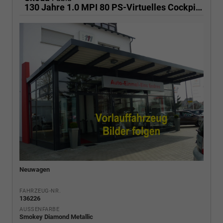
130 Jahre 1.0 MPI 80 PS-Virtuelles Cockpit-AppleCarplay-Android-Auto-LED-Klima-Tempomat-Rückfahrkamera-DAB-SHZ-15" Alu-sofort
Neuwagen
FAHRZEUG-NR.
136226
AUSSENFARBE
Smokey Diamond Metallic