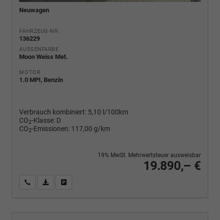
Neuwagen
FAHRZEUG-NR.
136229
AUSSENFARBE
Moon Weiss Met.
MOTOR
1.0 MPI, Benzin
Verbrauch kombiniert:
5,10 l/100km
CO
-Klasse:
D
2
CO
-Emissionen:
117,00 g/km
2
19% MwSt. Mehrwertsteuer ausweisbar
19.890,– €
Wir rufen Sie an
PDF-Fahrzeugexposé drucken
Fahrzeug drucken, parken oder vergleichen