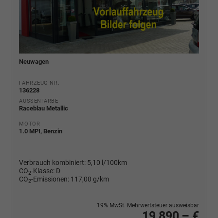
Neuwagen
FAHRZEUG-NR.
136228
AUSSENFARBE
Raceblau Metallic
MOTOR
1.0 MPI, Benzin
Verbrauch kombiniert:
5,10 l/100km
CO
-Klasse:
D
2
CO
-Emissionen:
117,00 g/km
2
19% MwSt. Mehrwertsteuer ausweisbar
19.890,– €