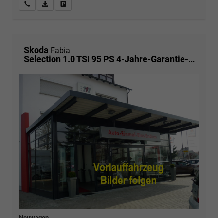
Wir rufen Sie an
PDF-Fahrzeugexposé drucken
Fahrzeug drucken, parken oder vergleichen
Skoda
Fabia
Selection 1.0 TSI 95 PS 4-Jahre-Garantie-AppleCarPlay-AndroidAuto-LED-PDC-Sitzheizung-DAB-Klima
Neuwagen