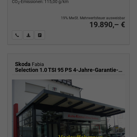
CO
-Emissionen:
115,00 g/km
2
19% MwSt. Mehrwertsteuer ausweisbar
19.890,– €
Wir rufen Sie an
PDF-Fahrzeugexposé drucken
Fahrzeug drucken, parken oder vergleichen
Skoda
Fabia
Selection 1.0 TSI 95 PS 4-Jahre-Garantie-AppleCarPlay-AndroidAuto-LED-PDC-Sitzheizung-DAB-Klima