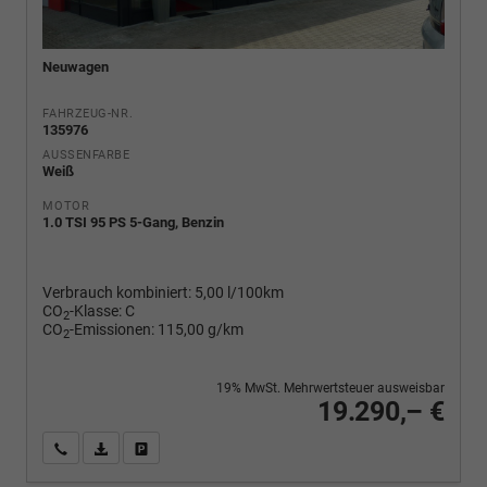
Neuwagen
FAHRZEUG-NR.
135976
AUSSENFARBE
Weiß
MOTOR
1.0 TSI 95 PS 5-Gang, Benzin
Verbrauch kombiniert:
5,00 l/100km
CO
-Klasse:
C
2
CO
-Emissionen:
115,00 g/km
2
19% MwSt. Mehrwertsteuer ausweisbar
19.290,– €
Wir rufen Sie an
PDF-Fahrzeugexposé drucken
Fahrzeug drucken, parken oder vergleichen