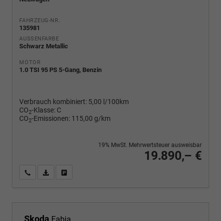
FAHRZEUG-NR.
135981
AUSSENFARBE
Schwarz Metallic
MOTOR
1.0 TSI 95 PS 5-Gang, Benzin
Verbrauch kombiniert:
5,00 l/100km
CO
-Klasse:
C
2
CO
-Emissionen:
115,00 g/km
2
19% MwSt. Mehrwertsteuer ausweisbar
19.890,– €
Wir rufen Sie an
PDF-Fahrzeugexposé drucken
Fahrzeug drucken, parken oder vergleichen
Skoda
Fabia