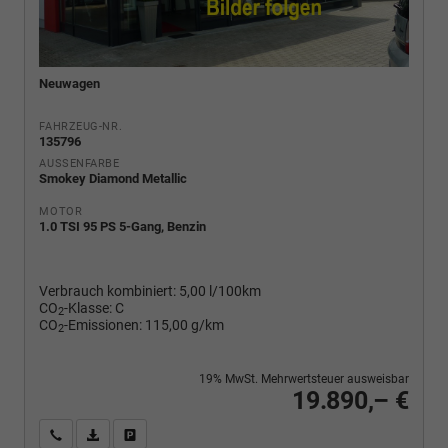
Neuwagen
FAHRZEUG-NR.
135796
AUSSENFARBE
Smokey Diamond Metallic
MOTOR
1.0 TSI 95 PS 5-Gang, Benzin
Verbrauch kombiniert:
5,00 l/100km
CO
-Klasse:
C
2
CO
-Emissionen:
115,00 g/km
2
19% MwSt. Mehrwertsteuer ausweisbar
19.890,– €
Wir rufen Sie an
PDF-Fahrzeugexposé drucken
Fahrzeug drucken, parken oder vergleichen