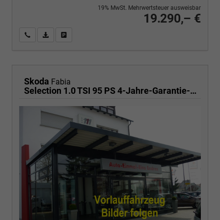
19% MwSt. Mehrwertsteuer ausweisbar
19.290,– €
Wir rufen Sie an
PDF-Fahrzeugexposé drucken
Fahrzeug drucken, parken oder vergleichen
Skoda
Fabia
Selection 1.0 TSI 95 PS 4-Jahre-Garantie-AppleCarPlay-AndroidAuto-LED-PDC-Sitzheizung-DAB-Klima