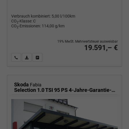
Verbrauch kombiniert:
5,00 l/100km
CO
-Klasse:
C
2
CO
-Emissionen:
114,00 g/km
2
19% MwSt. Mehrwertsteuer ausweisbar
19.591,– €
Wir rufen Sie an
PDF-Fahrzeugexposé drucken
Fahrzeug drucken, parken oder vergleichen
Skoda
Fabia
Selection 1.0 TSI 95 PS 4-Jahre-Garantie-AppleCarPlay-AndroidAuto-LED-PDC-Sitzheizung-DAB-Klima