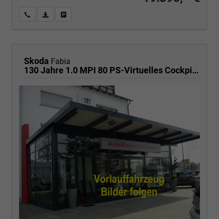
Wir rufen Sie an
PDF-Fahrzeugexposé drucken
Fahrzeug drucken, parken oder vergleichen
Skoda
Fabia
130 Jahre 1.0 MPI 80 PS-Virtuelles Cockpit-AppleCarplay-Android-Auto-LED-Klima-Tempomat-Rückfahrkamera-DAB-SHZ-15" Alu-sofort