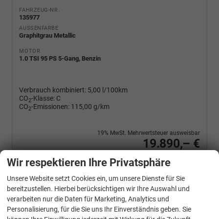
FAHRZEUG-NR.
135977
AUSSENFARBE
Graphitgrau Metallic
MOTOR
1.0 TSI 95 PS 5-Gang, Benzin
Verbrauch kombiniert:
5,00 l/100km
CO
-Klasse:
C
2
CO
-Emissionen:
115,00 g/km
2
19% MwSt. Mehrwertsteuer ausweisbar
19.890,– €
Wir rufen Sie an
PDF-Fahrzeugexposé drucken
Fahrzeug drucken, parken oder vergleichen
Wir respektieren Ihre Privatsphäre
Unsere Website setzt Cookies ein, um unsere Dienste für Sie
bereitzustellen. Hierbei berücksichtigen wir Ihre Auswahl und
verarbeiten nur die Daten für Marketing, Analytics und
Skoda
Fabia
Personalisierung, für die Sie uns Ihr Einverständnis geben. Sie
Selection 1.0 TSI 95 PS 4-Jahre-Garantie-AppleCarPlay-AndroidAuto-LED-PDC-Sitzheizung-DAB-Klima