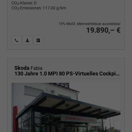
CO
-Klasse:
D
2
CO
-Emissionen:
117,00 g/km
2
19% MwSt. Mehrwertsteuer ausweisbar
19.890,– €
Wir rufen Sie an
PDF-Fahrzeugexposé drucken
Fahrzeug drucken, parken oder vergleichen
Skoda
Fabia
130 Jahre 1.0 MPI 80 PS-Virtuelles Cockpit-AppleCarplay-Android-Auto-LED-Klima-Tempomat-Rückfahrkamera-DAB-SHZ-15" Alu-sofort