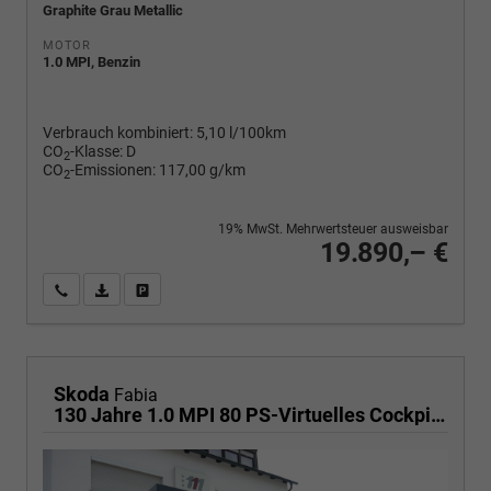
Graphite Grau Metallic
MOTOR
1.0 MPI, Benzin
Verbrauch kombiniert:
5,10 l/100km
CO
-Klasse:
D
2
CO
-Emissionen:
117,00 g/km
2
19% MwSt. Mehrwertsteuer ausweisbar
19.890,– €
Wir rufen Sie an
PDF-Fahrzeugexposé drucken
Fahrzeug drucken, parken oder vergleichen
Skoda
Fabia
130 Jahre 1.0 MPI 80 PS-Virtuelles Cockpit-AppleCarplay-Android-Auto-LED-Klima-Tempomat-Rückfahrkamera-DAB-SHZ-15" Alu-sofort