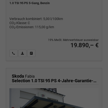
1.0 TSI 95 PS 5-Gang, Benzin
Verbrauch kombiniert:
5,00 l/100km
CO
-Klasse:
C
2
CO
-Emissionen:
115,00 g/km
2
19% MwSt. Mehrwertsteuer ausweisbar
19.890,– €
Wir rufen Sie an
PDF-Fahrzeugexposé drucken
Fahrzeug drucken, parken oder vergleichen
Skoda
Fabia
Selection 1.0 TSI 95 PS 4-Jahre-Garantie-AppleCarPlay-AndroidAuto-LED-PDC-Sitzheizung-DAB-Klima