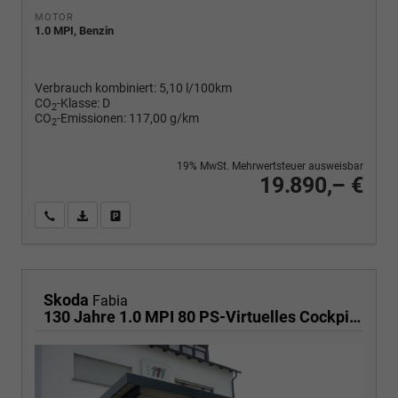
MOTOR
1.0 MPI, Benzin
Verbrauch kombiniert:
5,10 l/100km
CO
-Klasse:
D
2
CO
-Emissionen:
117,00 g/km
2
19% MwSt. Mehrwertsteuer ausweisbar
19.890,– €
Wir rufen Sie an
PDF-Fahrzeugexposé drucken
Fahrzeug drucken, parken oder vergleichen
Skoda
Fabia
130 Jahre 1.0 MPI 80 PS-Virtuelles Cockpit-AppleCarplay-Android-Auto-LED-Klima-Tempomat-Rückfahrkamera-DAB-SHZ-15" Alu-sofort