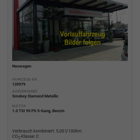
Neuwagen
FAHRZEUG-NR.
135979
AUSSENFARBE
Smokey Diamond Metallic
MOTOR
1.0 TSI 95 PS 5-Gang, Benzin
Verbrauch kombiniert:
5,00 l/100km
CO
-Klasse:
C
2