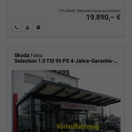
19% MwSt. Mehrwertsteuer ausweisbar
19.890,– €
Wir rufen Sie an
PDF-Fahrzeugexposé drucken
Fahrzeug drucken, parken oder vergleichen
Skoda
Fabia
Selection 1.0 TSI 95 PS 4-Jahre-Garantie-AppleCarPlay-AndroidAuto-LED-PDC-Sitzheizung-DAB-Klima