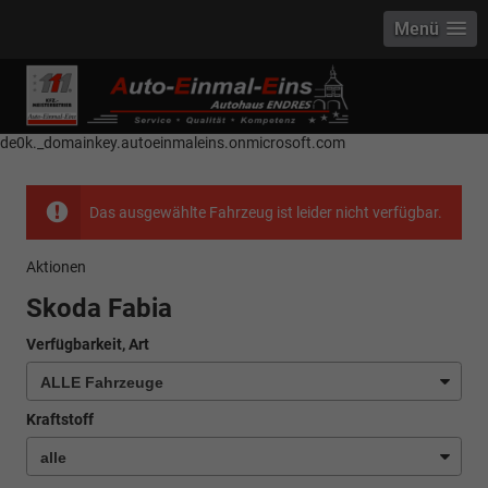
Menü
------------ Host Name : selector1._domainkey Points to address or value:
selector1-aee-de0k._domainkey.autoeinmaleins.onmicrosoft.com Host
Name : selector2._domainkey Points to address or value: selector2-aee-
de0k._domainkey.autoeinmaleins.onmicrosoft.com
Das ausgewählte Fahrzeug ist leider nicht verfügbar.
Aktionen
Skoda Fabia
Verfügbarkeit, Art
Kraftstoff