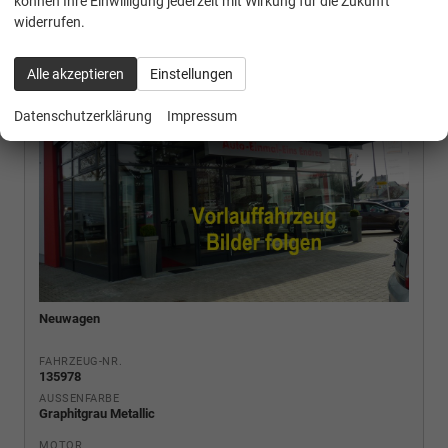
können Ihre Einwilligung jederzeit mit Wirkung für die Zukunft
widerrufen.
Alle akzeptieren
Einstellungen
Datenschutzerklärung
Impressum
Neuwagen
FAHRZEUG-NR.
135978
AUSSENFARBE
Graphitgrau Metallic
MOTOR