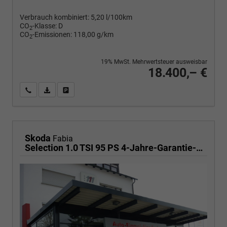
Verbrauch kombiniert:
5,20 l/100km
CO
-Klasse:
D
2
CO
-Emissionen:
118,00 g/km
2
19% MwSt. Mehrwertsteuer ausweisbar
18.400,– €
Wir rufen Sie an
PDF-Fahrzeugexposé drucken
Fahrzeug drucken, parken oder vergleichen
Skoda
Fabia
Selection 1.0 TSI 95 PS 4-Jahre-Garantie-AppleCarPlay-AndroidAuto-LED-PDC-Sitzheizung-DAB-Klima