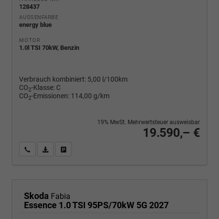
128437
AUSSENFARBE
energy blue
MOTOR
1.0l TSI 70kW, Benzin
Verbrauch kombiniert:
5,00 l/100km
CO
-Klasse:
C
2
CO
-Emissionen:
114,00 g/km
2
19% MwSt. Mehrwertsteuer ausweisbar
19.590,– €
Wir rufen Sie an
PDF-Fahrzeugexposé drucken
Fahrzeug drucken, parken oder vergleichen
Skoda
Fabia
Essence 1.0 TSI 95PS/70kW 5G 2027