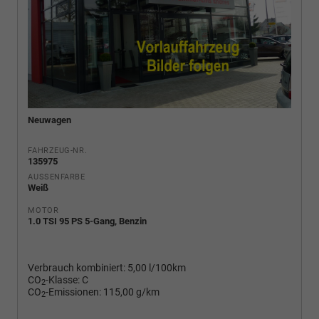
Neuwagen
FAHRZEUG-NR.
135975
AUSSENFARBE
Weiß
MOTOR
1.0 TSI 95 PS 5-Gang, Benzin
Verbrauch kombiniert:
5,00 l/100km
CO
-Klasse:
C
2
CO
-Emissionen:
115,00 g/km
2