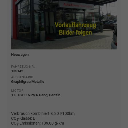
Neuwagen
FAHRZEUG-NR.
135142
AUSSENFARBE
Graphitgrau Metallic
MOTOR
1.0 TSI 116 PS 6 Gang, Benzin
Verbrauch kombiniert:
6,20 l/100km
CO
-Klasse:
E
2
CO
-Emissionen:
139,00 g/km
2