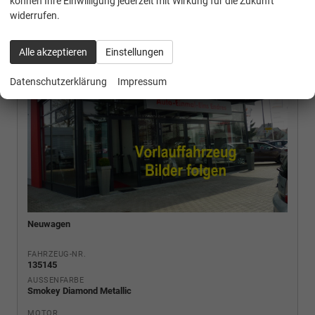
können Ihre Einwilligung jederzeit mit Wirkung für die Zukunft
widerrufen.
Alle akzeptieren
Einstellungen
Datenschutzerklärung
Impressum
Neuwagen
FAHRZEUG-NR.
135145
AUSSENFARBE
Smokey Diamond Metallic
MOTOR