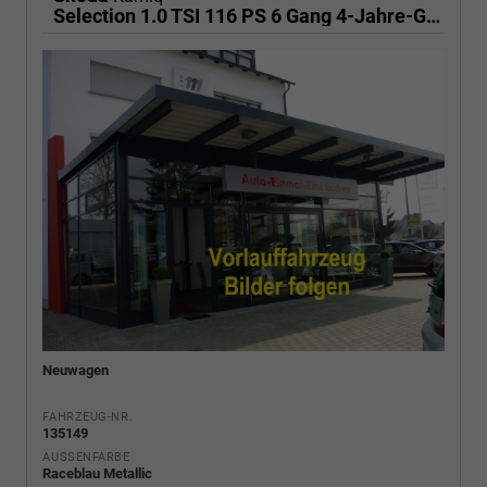
Selection 1.0 TSI 116 PS 6 Gang 4-Jahre-Garantie-Anhängerkupplung schwenkbar-Kessy-16" Alu-2-Zonen-Climatronic-Tempomat-LED-AppleCarPlay-AndroidAuto-Rückfahrkamera-2xPDC
Neuwagen
FAHRZEUG-NR.
135149
AUSSENFARBE
Raceblau Metallic