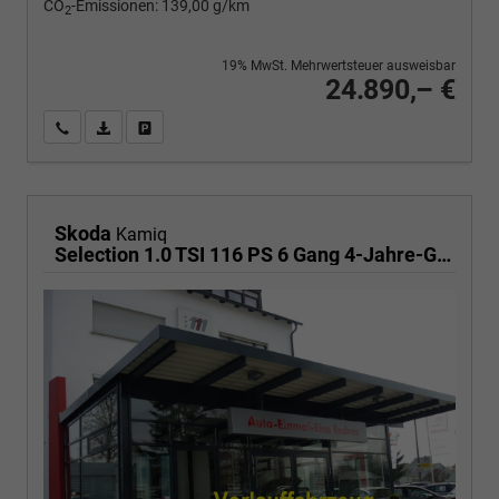
CO
-Emissionen:
139,00 g/km
2
19% MwSt. Mehrwertsteuer ausweisbar
24.890,– €
Wir rufen Sie an
PDF-Fahrzeugexposé drucken
Fahrzeug drucken, parken oder vergleichen
Skoda
Kamiq
Selection 1.0 TSI 116 PS 6 Gang 4-Jahre-Garantie-Anhängerkupplung schwenkbar-Kessy-16" Alu-2-Zonen-Climatronic-Tempomat-LED-AppleCarPlay-AndroidAuto-Rückfahrkamera-2xPDC