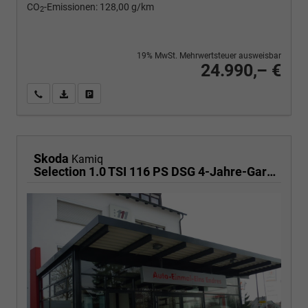
CO
-Emissionen:
128,00 g/km
2
19% MwSt. Mehrwertsteuer ausweisbar
24.990,– €
Wir rufen Sie an
PDF-Fahrzeugexposé drucken
Fahrzeug drucken, parken oder vergleichen
Skoda
Kamiq
Selection 1.0 TSI 116 PS DSG 4-Jahre-Garantie--Kessy-16" Alu-2-Zonen-Climatronic-Tempomat-LED-AppleCarPlay-AndroidAuto-Rückfahrkamera-2xPDC