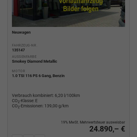
Neuwagen
FAHRZEUG-NR.
135147
AUSSENFARBE
Smokey Diamond Metallic
MOTOR
1.0 TSI 116 PS 6 Gang, Benzin
Verbrauch kombiniert:
6,20 l/100km
CO
-Klasse:
E
2
CO
-Emissionen:
139,00 g/km
2
19% MwSt. Mehrwertsteuer ausweisbar
24.890,– €