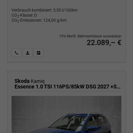
Verbrauch kombiniert:
5,50 l/100km
CO
-Klasse:
D
2
CO
-Emissionen:
124,00 g/km
2
19% MwSt. Mehrwertsteuer ausweisbar
22.089,– €
Wir rufen Sie an
PDF-Fahrzeugexposé drucken
Fahrzeug drucken, parken oder vergleichen
Skoda
Kamiq
Essence 1.0 TSI 116PS/85kW DSG 2027 +SHZ