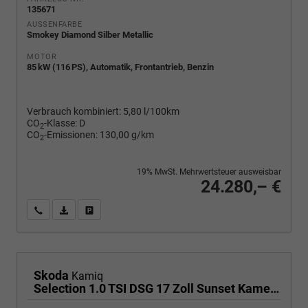
135671
AUSSENFARBE
Smokey Diamond Silber Metallic
MOTOR
85 kW (116 PS), Automatik, Frontantrieb, Benzin
Verbrauch kombiniert:
5,80 l/100km
CO
-Klasse:
D
2
CO
-Emissionen:
130,00 g/km
2
19% MwSt. Mehrwertsteuer ausweisbar
24.280,– €
Wir rufen Sie an
PDF-Fahrzeugexposé drucken
Fahrzeug drucken, parken oder vergleichen
Skoda
Kamiq
Selection 1.0 TSI DSG 17 Zoll Sunset Kamera PDC v+h