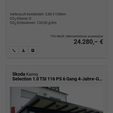
Verbrauch kombiniert:
5,80 l/100km
CO
-Klasse:
D
2
CO
-Emissionen:
130,00 g/km
2
19% MwSt. Mehrwertsteuer ausweisbar
24.280,– €
Wir rufen Sie an
PDF-Fahrzeugexposé drucken
Fahrzeug drucken, parken oder vergleichen
Skoda
Kamiq
Selection 1.0 TSI 116 PS 6 Gang 4-Jahre-Garantie-Anhängerkupplung schwenkbar-Kessy-16" Alu-2-Zonen-Climatronic-Tempomat-LED-AppleCarPlay-AndroidAuto-Rückfahrkamera-2xPDC