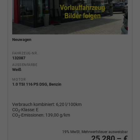
Neuwagen
FAHRZEUG-NR.
132087
AUSSENFARBE
Weiß
MOTOR
1.0 TSI 116 PS DSG, Benzin
Verbrauch kombiniert:
6,20 l/100km
CO
-Klasse:
E
2
CO
-Emissionen:
139,00 g/km
2
19% MwSt. Mehrwertsteuer ausweisbar
25.280,– €