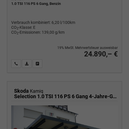
1.0 TSI 116 PS 6 Gang, Benzin
Verbrauch kombiniert:
6,20 l/100km
CO
-Klasse:
E
2
CO
-Emissionen:
139,00 g/km
2
19% MwSt. Mehrwertsteuer ausweisbar
24.890,– €
Wir rufen Sie an
PDF-Fahrzeugexposé drucken
Fahrzeug drucken, parken oder vergleichen
Skoda
Kamiq
Selection 1.0 TSI 116 PS 6 Gang 4-Jahre-Garantie-Anhängerkupplung schwenkbar-Kessy-16" Alu-2-Zonen-Climatronic-Tempomat-LED-AppleCarPlay-AndroidAuto-Rückfahrkamera-2xPDC