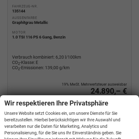
FAHRZEUG-NR.
135144
AUSSENFARBE
Graphitgrau Metallic
MOTOR
1.0 TSI 116 PS 6 Gang, Benzin
Verbrauch kombiniert:
6,20 l/100km
CO
-Klasse:
E
2
CO
-Emissionen:
139,00 g/km
2
19% MwSt. Mehrwertsteuer ausweisbar
24.890,– €
Wir rufen Sie an
PDF-Fahrzeugexposé drucken
Fahrzeug drucken, parken oder vergleichen
Wir respektieren Ihre Privatsphäre
Unsere Website setzt Cookies ein, um unsere Dienste für Sie
bereitzustellen. Hierbei berücksichtigen wir Ihre Auswahl und
verarbeiten nur die Daten für Marketing, Analytics und
Skoda
Kamiq
Personalisierung, für die Sie uns Ihr Einverständnis geben. Sie
Selection 1.0 TSI 116 PS 6 Gang 4-Jahre-Garantie-Anhängerkupplung schwenkbar-Kessy-16" Alu-2-Zonen-Climatronic-Tempomat-LED-AppleCarPlay-AndroidAuto-Rückfahrkamera-2xPDC