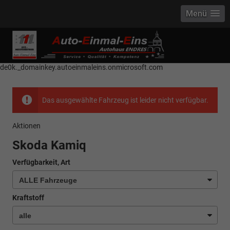
Menü
------------ Host Name : selector1._domainkey Points to address or value:
selector1-aee-de0k._domainkey.autoeinmaleins.onmicrosoft.com Host
Name : selector2._domainkey Points to address or value: selector2-aee-
de0k._domainkey.autoeinmaleins.onmicrosoft.com
Das ausgewählte Fahrzeug ist leider nicht verfügbar.
Aktionen
Skoda Kamiq
Verfügbarkeit, Art
Kraftstoff