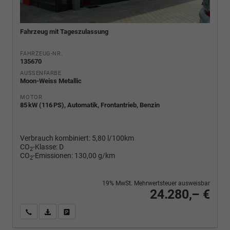
Fahrzeug mit Tageszulassung
FAHRZEUG-NR.
135670
AUSSENFARBE
Moon-Weiss Metallic
MOTOR
85 kW (116 PS), Automatik, Frontantrieb, Benzin
Verbrauch kombiniert:
5,80 l/100km
CO
-Klasse:
D
2
CO
-Emissionen:
130,00 g/km
2
19% MwSt. Mehrwertsteuer ausweisbar
24.280,– €
Wir rufen Sie an
PDF-Fahrzeugexposé drucken
Fahrzeug drucken, parken oder vergleichen