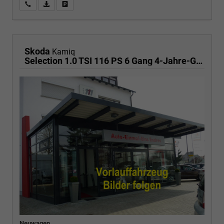
Wir rufen Sie an
PDF-Fahrzeugexposé drucken
Fahrzeug drucken, parken oder vergleichen
Skoda
Kamiq
Selection 1.0 TSI 116 PS 6 Gang 4-Jahre-Garantie-Anhängerkupplung schwenkbar-Kessy-16" Alu-2-Zonen-Climatronic-Tempomat-LED-AppleCarPlay-AndroidAuto-Rückfahrkamera-2xPDC
Neuwagen