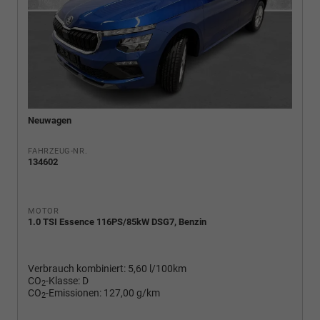
Neuwagen
FAHRZEUG-NR.
134602
MOTOR
1.0 TSI Essence 116PS/85kW DSG7, Benzin
Verbrauch kombiniert:
5,60 l/100km
CO
-Klasse:
D
2
CO
-Emissionen:
127,00 g/km
2