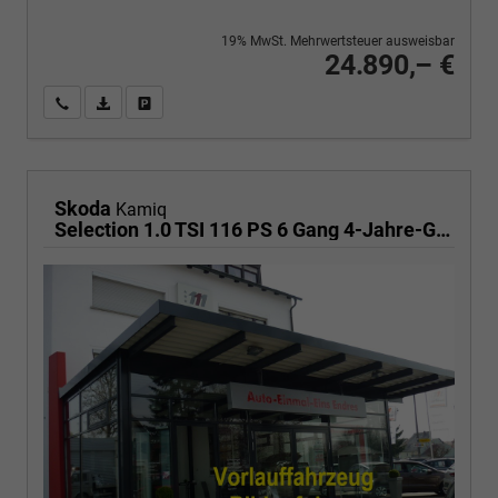
19% MwSt. Mehrwertsteuer ausweisbar
24.890,– €
Wir rufen Sie an
PDF-Fahrzeugexposé drucken
Fahrzeug drucken, parken oder vergleichen
Skoda
Kamiq
Selection 1.0 TSI 116 PS 6 Gang 4-Jahre-Garantie-Anhängerkupplung schwenkbar-Kessy-16" Alu-2-Zonen-Climatronic-Tempomat-LED-AppleCarPlay-AndroidAuto-Rückfahrkamera-2xPDC