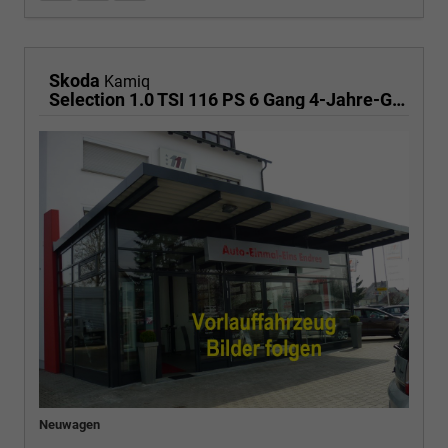
Skoda
Kamiq
Selection 1.0 TSI 116 PS 6 Gang 4-Jahre-Garantie-Anhängerkupplung schwenkbar-Kessy-16" Alu-2-Zonen-Climatronic-Tempomat-LED-AppleCarPlay-AndroidAuto-Rückfahrkamera-2xPDC
Neuwagen