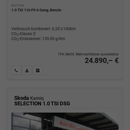
MOTOR
1.0 TSI 116 PS 6 Gang, Benzin
Verbrauch kombiniert:
6,20 l/100km
CO
-Klasse:
E
2
CO
-Emissionen:
139,00 g/km
2
19% MwSt. Mehrwertsteuer ausweisbar
24.890,– €
Wir rufen Sie an
PDF-Fahrzeugexposé drucken
Fahrzeug drucken, parken oder vergleichen
Skoda
Kamiq
SELECTION 1.0 TSI DSG