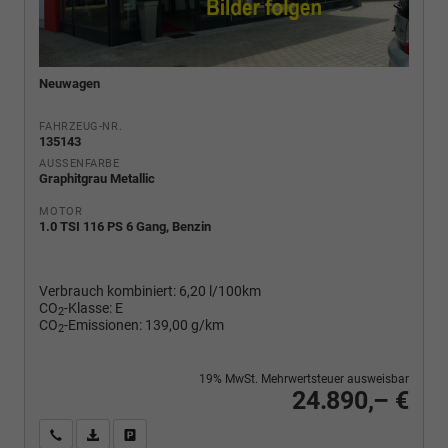
Neuwagen
FAHRZEUG-NR.
135143
AUSSENFARBE
Graphitgrau Metallic
MOTOR
1.0 TSI 116 PS 6 Gang, Benzin
Verbrauch kombiniert:
6,20 l/100km
CO
-Klasse:
E
2
CO
-Emissionen:
139,00 g/km
2
19% MwSt. Mehrwertsteuer ausweisbar
24.890,– €
Wir rufen Sie an
PDF-Fahrzeugexposé drucken
Fahrzeug drucken, parken oder vergleichen