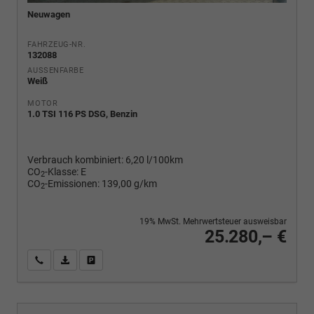
Neuwagen
FAHRZEUG-NR.
132088
AUSSENFARBE
Weiß
MOTOR
1.0 TSI 116 PS DSG, Benzin
Verbrauch kombiniert:
6,20 l/100km
CO
-Klasse:
E
2
CO
-Emissionen:
139,00 g/km
2
19% MwSt. Mehrwertsteuer ausweisbar
25.280,– €
Wir rufen Sie an
PDF-Fahrzeugexposé drucken
Fahrzeug drucken, parken oder vergleichen