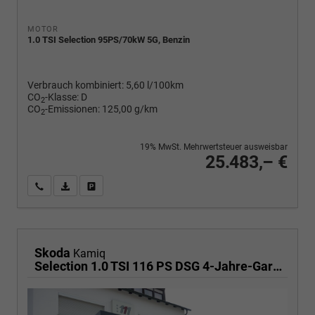
MOTOR
1.0 TSI Selection 95PS/70kW 5G, Benzin
Verbrauch kombiniert:
5,60 l/100km
CO
-Klasse:
D
2
CO
-Emissionen:
125,00 g/km
2
19% MwSt. Mehrwertsteuer ausweisbar
25.483,– €
Wir rufen Sie an
PDF-Fahrzeugexposé drucken
Fahrzeug drucken, parken oder vergleichen
Skoda
Kamiq
Selection 1.0 TSI 116 PS DSG 4-Jahre-Garantie--Kessy-16" Alu-2-Zonen-Climatronic-Tempomat-LED-AppleCarPlay-AndroidAuto-Rückfahrkamera-2xPDC