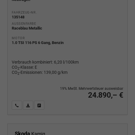
FAHRZEUG-NR.
135148
AUSSENFARBE
Raceblau Metallic
MOTOR
1.0 TSI 116 PS 6 Gang, Benzin
Verbrauch kombiniert:
6,20 l/100km
CO
-Klasse:
E
2
CO
-Emissionen:
139,00 g/km
2
19% MwSt. Mehrwertsteuer ausweisbar
24.890,– €
Wir rufen Sie an
PDF-Fahrzeugexposé drucken
Fahrzeug drucken, parken oder vergleichen
Skoda
Kamiq