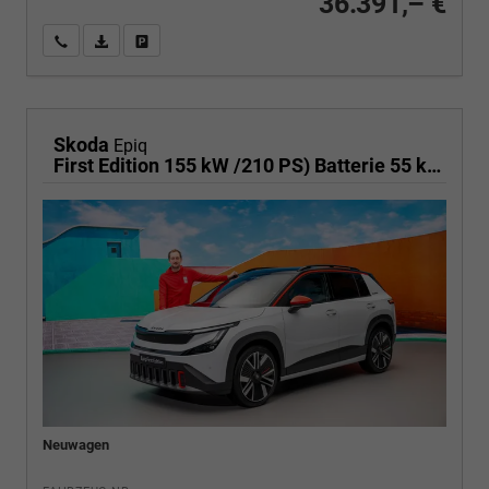
36.391,– €
Wir rufen Sie an
PDF-Fahrzeugexposé drucken
Fahrzeug drucken, parken oder vergleichen
Skoda
Epiq
First Edition 155 kW /210 PS) Batterie 55 kW; Klimaautomatik 2 Zonen, 18 Zoll Aluräder, Phone Box, AHK Vorbereitung, Sitzheizung,ACC prediktiv,Kessy Full, LED Alarmanlage, PDC v+h, Sun Set, 4 j.Garantie
Neuwagen