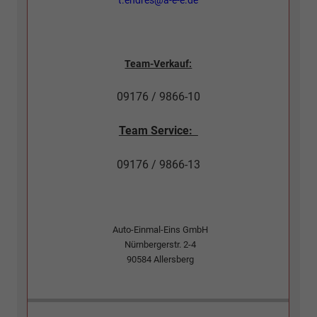
t.endres@a-e-e.de
Team-Verkauf:
09176 / 9866-10
Team Service:
09176 / 9866-13
Auto-Einmal-Eins GmbH
Nürnbergerstr. 2-4
90584
Allersberg