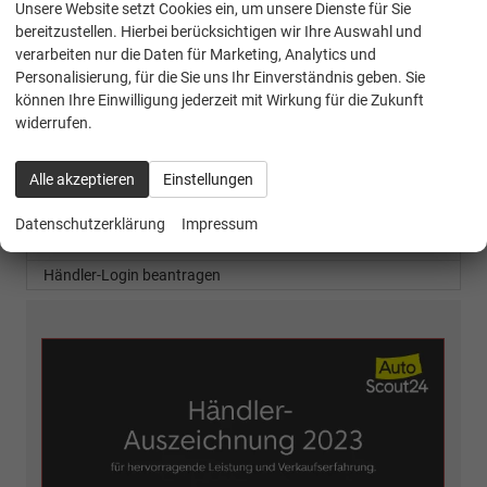
Unsere Website setzt Cookies ein, um unsere Dienste für Sie
bereitzustellen. Hierbei berücksichtigen wir Ihre Auswahl und
Geparkte Fahrzeuge (
0
)
verarbeiten nur die Daten für Marketing, Analytics und
Personalisierung, für die Sie uns Ihr Einverständnis geben. Sie
Anmelden
können Ihre Einwilligung jederzeit mit Wirkung für die Zukunft
widerrufen.
2310 Fahrzeuge
Alle akzeptieren
Einstellungen
Leichtkraft Lager-Vorlauf
Inzahlungnahme
Datenschutzerklärung
Impressum
B2B-HÄNDLERPORTAL
Händler-Login beantragen