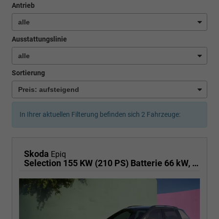
Antrieb
Ausstattungslinie
Sortierung
In Ihrer aktuellen Filterung befinden sich
2
Fahrzeuge:
Skoda
Epiq
Selection 155 KW (210 PS) Batterie 66 kW, Klimaautomatik 1 Zone, Leichtmetallfelgen 17 Zoll"Guan", ACC, Full-LED, AHK Vorbereitung,PDC , Infotainment 13, Side Assit, Full Airbags, Licht & Sicht Paket,Dachreling,Außenspiegel abblendbar,Smart Link,