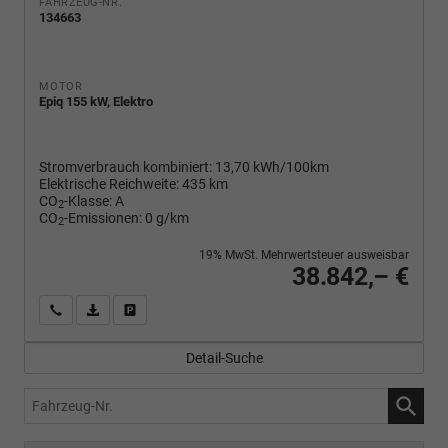
FAHRZEUG-NR.
134663
MOTOR
Epiq 155 kW, Elektro
Stromverbrauch kombiniert:
13,70 kWh/100km
Elektrische Reichweite:
435 km
CO
-Klasse:
A
2
CO
-Emissionen:
0 g/km
2
19% MwSt. Mehrwertsteuer ausweisbar
38.842,– €
Wir rufen Sie an
PDF-Fahrzeugexposé drucken
Fahrzeug drucken, parken oder vergleichen
Detail-Suche
Fahrzeug-
Nr.