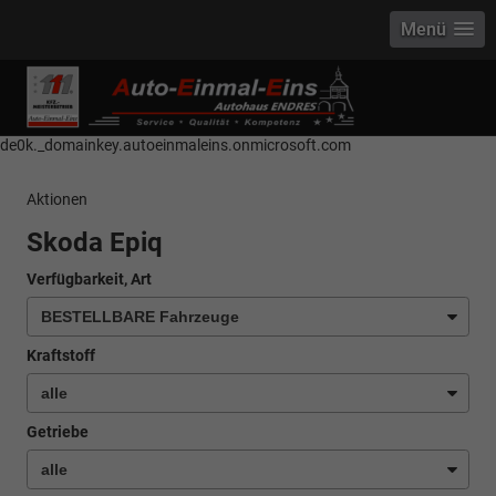
Menü
------------ Host Name : selector1._domainkey Points to address or value:
selector1-aee-de0k._domainkey.autoeinmaleins.onmicrosoft.com Host
Name : selector2._domainkey Points to address or value: selector2-aee-
de0k._domainkey.autoeinmaleins.onmicrosoft.com
Aktionen
Skoda Epiq
Verfügbarkeit, Art
Kraftstoff
Getriebe