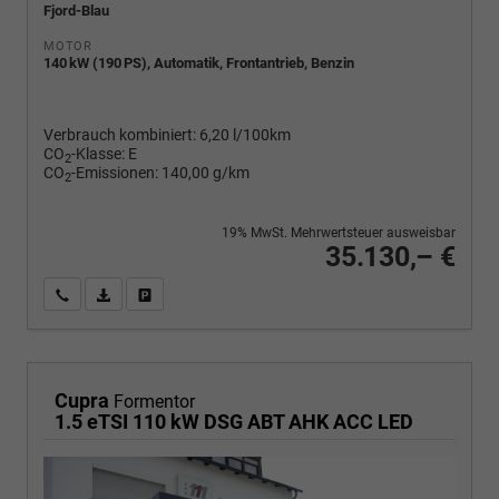
Fjord-Blau
MOTOR
140 kW (190 PS), Automatik, Frontantrieb, Benzin
Verbrauch kombiniert:
6,20 l/100km
CO
-Klasse:
E
2
CO
-Emissionen:
140,00 g/km
2
19% MwSt. Mehrwertsteuer ausweisbar
35.130,– €
Wir rufen Sie an
PDF-Fahrzeugexposé drucken
Fahrzeug drucken, parken oder vergleichen
Cupra
Formentor
1.5 eTSI 110 kW DSG ABT AHK ACC LED