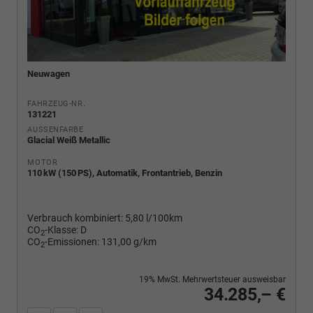
Neuwagen
FAHRZEUG-NR.
131221
AUSSENFARBE
Glacial Weiß Metallic
MOTOR
110 kW (150 PS), Automatik, Frontantrieb, Benzin
Verbrauch kombiniert:
5,80 l/100km
CO
-Klasse:
D
2
CO
-Emissionen:
131,00 g/km
2
19% MwSt. Mehrwertsteuer ausweisbar
34.285,– €