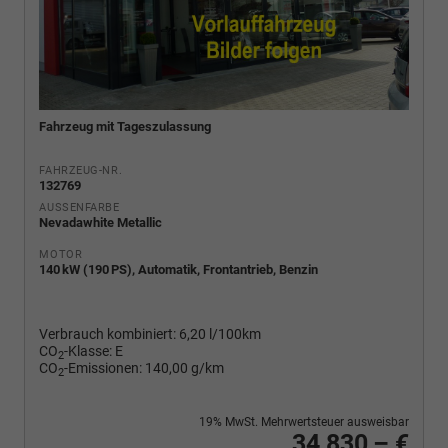
Fahrzeug mit Tageszulassung
FAHRZEUG-NR.
132769
AUSSENFARBE
Nevadawhite Metallic
MOTOR
140 kW (190 PS), Automatik, Frontantrieb, Benzin
Verbrauch kombiniert:
6,20 l/100km
CO
-Klasse:
E
2
CO
-Emissionen:
140,00 g/km
2
19% MwSt. Mehrwertsteuer ausweisbar
34.830,– €