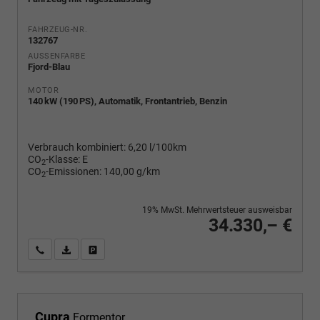
FAHRZEUG-NR.
132767
AUSSENFARBE
Fjord-Blau
MOTOR
140 kW (190 PS), Automatik, Frontantrieb, Benzin
Verbrauch kombiniert:
6,20 l/100km
CO
-Klasse:
E
2
CO
-Emissionen:
140,00 g/km
2
19% MwSt. Mehrwertsteuer ausweisbar
34.330,– €
Wir rufen Sie an
PDF-Fahrzeugexposé drucken
Fahrzeug drucken, parken oder vergleichen
Cupra
Formentor