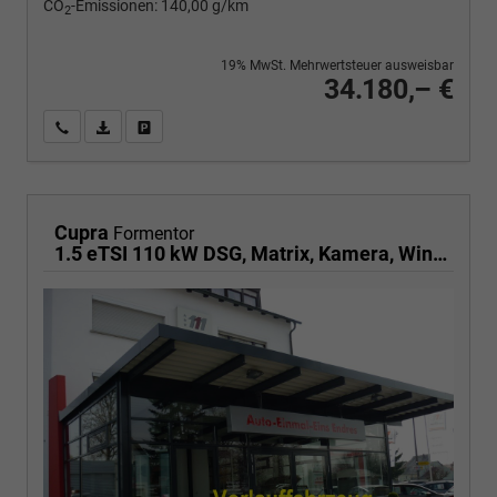
CO
-Emissionen:
140,00 g/km
2
19% MwSt. Mehrwertsteuer ausweisbar
34.180,– €
Wir rufen Sie an
PDF-Fahrzeugexposé drucken
Fahrzeug drucken, parken oder vergleichen
Cupra
Formentor
1.5 eTSI 110 kW DSG, Matrix, Kamera, Winter, el. Klappe, 5 J.-Garantie