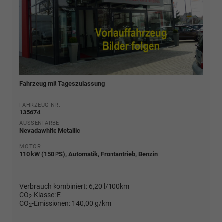
Fahrzeug mit Tageszulassung
FAHRZEUG-NR.
135674
AUSSENFARBE
Nevadawhite Metallic
MOTOR
110 kW (150 PS), Automatik, Frontantrieb, Benzin
Verbrauch kombiniert:
6,20 l/100km
CO
-Klasse:
E
2
CO
-Emissionen:
140,00 g/km
2