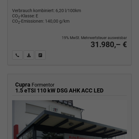
Verbrauch kombiniert:
6,20 l/100km
CO
-Klasse:
E
2
CO
-Emissionen:
140,00 g/km
2
19% MwSt. Mehrwertsteuer ausweisbar
31.980,– €
Wir rufen Sie an
PDF-Fahrzeugexposé drucken
Fahrzeug drucken, parken oder vergleichen
Cupra
Formentor
1.5 eTSI 110 kW DSG AHK ACC LED