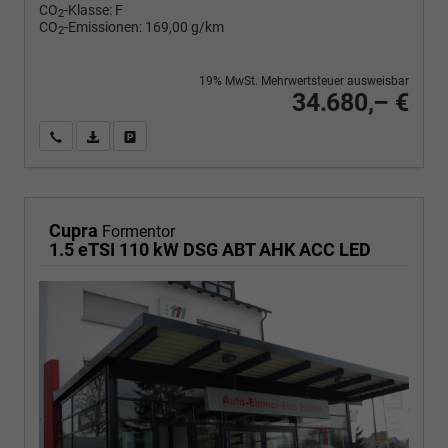
CO
-Klasse:
F
2
CO
-Emissionen:
169,00 g/km
2
19% MwSt. Mehrwertsteuer ausweisbar
34.680,– €
Wir rufen Sie an
PDF-Fahrzeugexposé drucken
Fahrzeug drucken, parken oder vergleichen
Cupra
Formentor
1.5 eTSI 110 kW DSG ABT AHK ACC LED