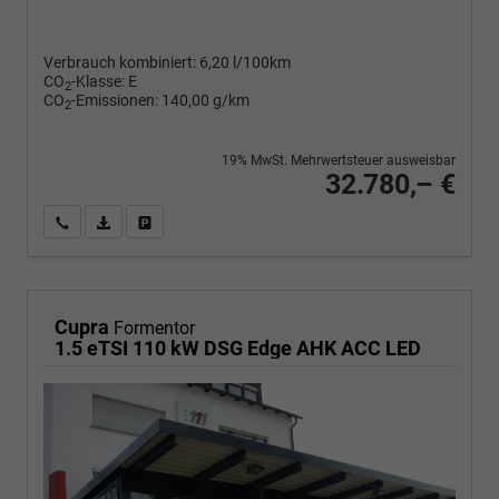
Verbrauch kombiniert:
6,20 l/100km
CO
-Klasse:
E
2
CO
-Emissionen:
140,00 g/km
2
19% MwSt. Mehrwertsteuer ausweisbar
32.780,– €
Wir rufen Sie an
PDF-Fahrzeugexposé drucken
Fahrzeug drucken, parken oder vergleichen
Cupra
Formentor
1.5 eTSI 110 kW DSG Edge AHK ACC LED