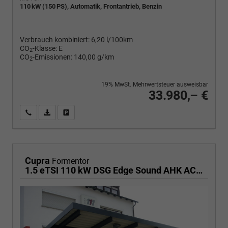
110 kW (150 PS), Automatik, Frontantrieb, Benzin
Verbrauch kombiniert:
6,20 l/100km
CO
-Klasse:
E
2
CO
-Emissionen:
140,00 g/km
2
19% MwSt. Mehrwertsteuer ausweisbar
33.980,– €
Wir rufen Sie an
PDF-Fahrzeugexposé drucken
Fahrzeug drucken, parken oder vergleichen
Cupra
Formentor
1.5 eTSI 110 kW DSG Edge Sound AHK ACC LED