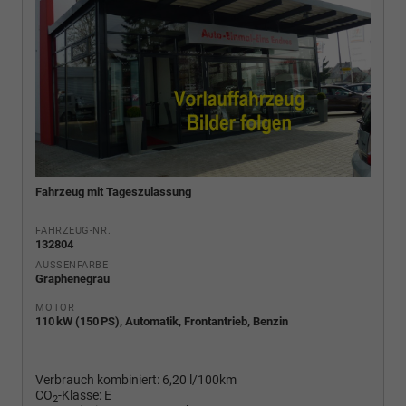
Fahrzeug mit Tageszulassung
FAHRZEUG-NR.
132804
AUSSENFARBE
Graphenegrau
MOTOR
110 kW (150 PS), Automatik, Frontantrieb, Benzin
Verbrauch kombiniert:
6,20 l/100km
CO
-Klasse:
E
2