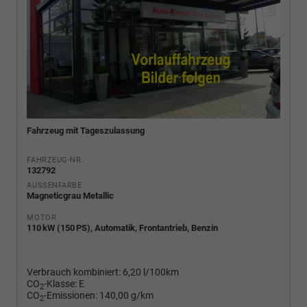
Fahrzeug mit Tageszulassung
FAHRZEUG-NR.
132792
AUSSENFARBE
Magneticgrau Metallic
MOTOR
110 kW (150 PS), Automatik, Frontantrieb, Benzin
Verbrauch kombiniert:
6,20 l/100km
CO
-Klasse:
E
2
CO
-Emissionen:
140,00 g/km
2