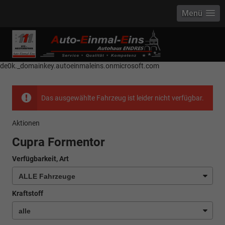
Menü
------------ Host Name : selector1._domainkey Points to address or value:
selector1-aee-de0k._domainkey.autoeinmaleins.onmicrosoft.com Host
Name : selector2._domainkey Points to address or value: selector2-aee-
de0k._domainkey.autoeinmaleins.onmicrosoft.com
Das ausgewählte Fahrzeug ist leider nicht verfügbar.
Aktionen
Cupra Formentor
Verfügbarkeit, Art
Kraftstoff