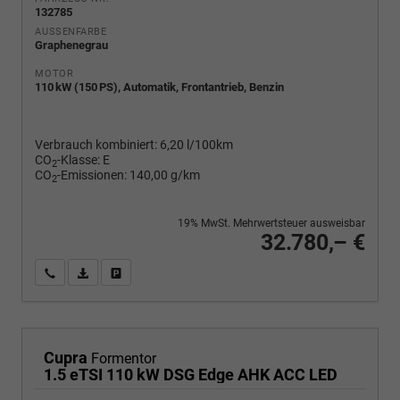
132785
AUSSENFARBE
Graphenegrau
MOTOR
110 kW (150 PS), Automatik, Frontantrieb, Benzin
Verbrauch kombiniert:
6,20 l/100km
CO
-Klasse:
E
2
CO
-Emissionen:
140,00 g/km
2
19% MwSt. Mehrwertsteuer ausweisbar
32.780,– €
Wir rufen Sie an
PDF-Fahrzeugexposé drucken
Fahrzeug drucken, parken oder vergleichen
Cupra
Formentor
1.5 eTSI 110 kW DSG Edge AHK ACC LED