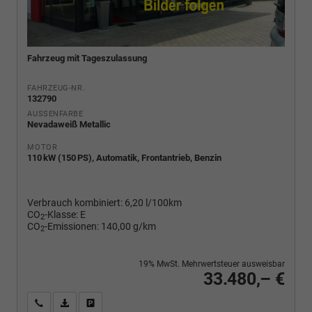
Fahrzeug mit Tageszulassung
FAHRZEUG-NR.
132790
AUSSENFARBE
Nevadaweiß Metallic
MOTOR
110 kW (150 PS), Automatik, Frontantrieb, Benzin
Verbrauch kombiniert:
6,20 l/100km
CO
-Klasse:
E
2
CO
-Emissionen:
140,00 g/km
2
19% MwSt. Mehrwertsteuer ausweisbar
33.480,– €
Wir rufen Sie an
PDF-Fahrzeugexposé drucken
Fahrzeug drucken, parken oder vergleichen