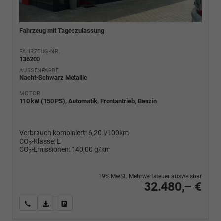
Fahrzeug mit Tageszulassung
FAHRZEUG-NR.
136200
AUSSENFARBE
Nacht-Schwarz Metallic
MOTOR
110 kW (150 PS), Automatik, Frontantrieb, Benzin
Verbrauch kombiniert:
6,20 l/100km
CO
-Klasse:
E
2
CO
-Emissionen:
140,00 g/km
2
19% MwSt. Mehrwertsteuer ausweisbar
32.480,– €
Wir rufen Sie an
PDF-Fahrzeugexposé drucken
Fahrzeug drucken, parken oder vergleichen