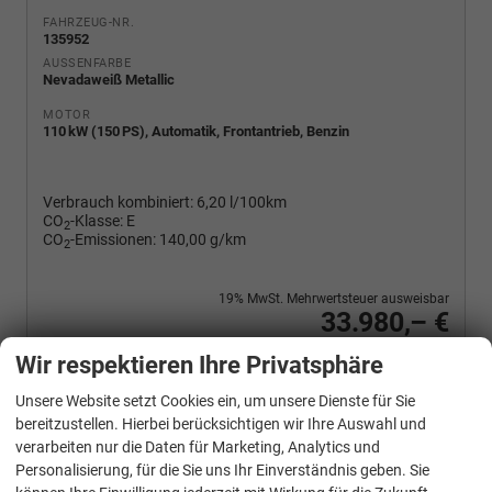
FAHRZEUG-NR.
135952
AUSSENFARBE
Nevadaweiß Metallic
MOTOR
110 kW (150 PS), Automatik, Frontantrieb, Benzin
Verbrauch kombiniert:
6,20 l/100km
CO
-Klasse:
E
2
CO
-Emissionen:
140,00 g/km
2
19% MwSt. Mehrwertsteuer ausweisbar
33.980,– €
Wir rufen Sie an
PDF-Fahrzeugexposé drucken
Fahrzeug drucken, parken oder vergleichen
Wir respektieren Ihre Privatsphäre
Unsere Website setzt Cookies ein, um unsere Dienste für Sie
bereitzustellen. Hierbei berücksichtigen wir Ihre Auswahl und
verarbeiten nur die Daten für Marketing, Analytics und
Cupra
Formentor
Personalisierung, für die Sie uns Ihr Einverständnis geben. Sie
1.5 eTSI 110 kW DSG Edge Sound AHK ACC LED