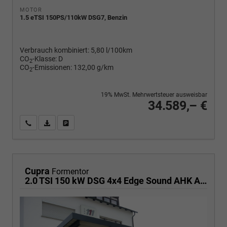
MOTOR
1.5 eTSI 150PS/110kW DSG7, Benzin
Verbrauch kombiniert:
5,80 l/100km
CO
-Klasse:
D
2
CO
-Emissionen:
132,00 g/km
2
19% MwSt. Mehrwertsteuer ausweisbar
34.589,– €
Wir rufen Sie an
PDF-Fahrzeugexposé drucken
Fahrzeug drucken, parken oder vergleichen
Cupra
Formentor
2.0 TSI 150 kW DSG 4x4 Edge Sound AHK ACC LED