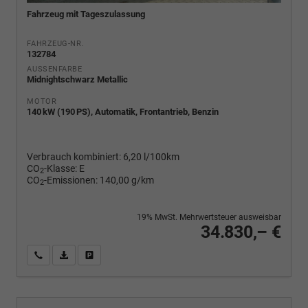
Fahrzeug mit Tageszulassung
FAHRZEUG-NR.
132784
AUSSENFARBE
Midnightschwarz Metallic
MOTOR
140 kW (190 PS), Automatik, Frontantrieb, Benzin
Verbrauch kombiniert:
6,20 l/100km
CO
-Klasse:
E
2
CO
-Emissionen:
140,00 g/km
2
19% MwSt. Mehrwertsteuer ausweisbar
34.830,– €
Wir rufen Sie an
PDF-Fahrzeugexposé drucken
Fahrzeug drucken, parken oder vergleichen