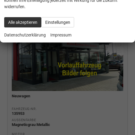
können Ihre Einwilligung jederzeit mit Wirkung für die Zukunft
widerrufen.
Alle akzeptieren
Einstellungen
Datenschutzerklärung
Impressum
Neuwagen
FAHRZEUG-NR.
135953
AUSSENFARBE
Magneticgrau Metallic
MOTOR