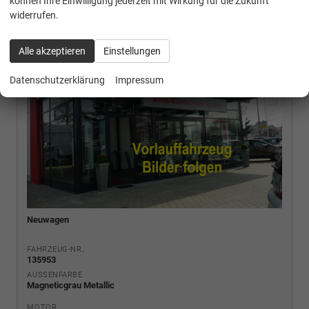
können Ihre Einwilligung jederzeit mit Wirkung für die Zukunft
widerrufen.
Alle akzeptieren
Einstellungen
Datenschutzerklärung
Impressum
Neuwagen
FAHRZEUG-NR.
135953
AUSSENFARBE
Magneticgrau Metallic
MOTOR