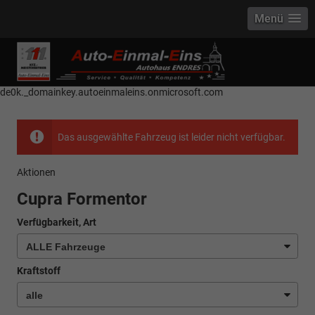
Menü
------------ Host Name : selector1._domainkey Points to address or value:
selector1-aee-de0k._domainkey.autoeinmaleins.onmicrosoft.com Host
Name : selector2._domainkey Points to address or value: selector2-aee-
de0k._domainkey.autoeinmaleins.onmicrosoft.com
Das ausgewählte Fahrzeug ist leider nicht verfügbar.
Aktionen
Cupra Formentor
Verfügbarkeit, Art
Kraftstoff