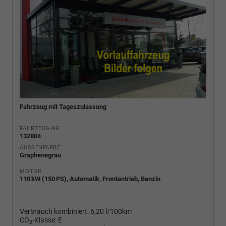
Fahrzeug mit Tageszulassung
FAHRZEUG-NR.
132804
AUSSENFARBE
Graphenegrau
MOTOR
110 kW (150 PS), Automatik, Frontantrieb, Benzin
Verbrauch kombiniert:
6,20 l/100km
CO
-Klasse:
E
2