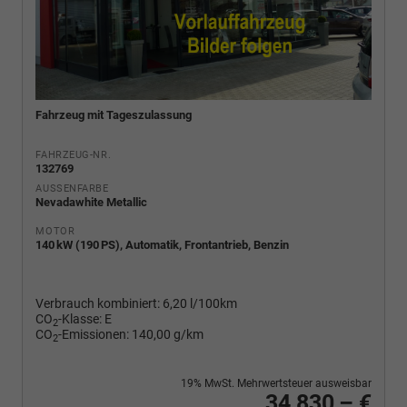
Fahrzeug mit Tageszulassung
FAHRZEUG-NR.
132769
AUSSENFARBE
Nevadawhite Metallic
MOTOR
140 kW (190 PS), Automatik, Frontantrieb, Benzin
Verbrauch kombiniert:
6,20 l/100km
CO
-Klasse:
E
2
CO
-Emissionen:
140,00 g/km
2
19% MwSt. Mehrwertsteuer ausweisbar
34.830,– €