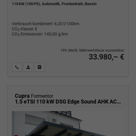
110 kW (150 PS), Automatik, Frontantrieb, Benzin
Verbrauch kombiniert:
6,20 l/100km
CO
-Klasse:
E
2
CO
-Emissionen:
140,00 g/km
2
19% MwSt. Mehrwertsteuer ausweisbar
33.980,– €
Wir rufen Sie an
PDF-Fahrzeugexposé drucken
Fahrzeug drucken, parken oder vergleichen
Cupra
Formentor
1.5 eTSI 110 kW DSG Edge Sound AHK ACC LED