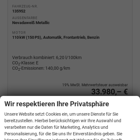
FAHRZEUG-NR.
135952
AUSSENFARBE
Nevadaweiß Metallic
MOTOR
110 kW (150 PS), Automatik, Frontantrieb, Benzin
Verbrauch kombiniert:
6,20 l/100km
CO
-Klasse:
E
2
CO
-Emissionen:
140,00 g/km
2
19% MwSt. Mehrwertsteuer ausweisbar
33.980,– €
Wir rufen Sie an
PDF-Fahrzeugexposé drucken
Fahrzeug drucken, parken oder vergleichen
Wir respektieren Ihre Privatsphäre
Unsere Website setzt Cookies ein, um unsere Dienste für Sie
bereitzustellen. Hierbei berücksichtigen wir Ihre Auswahl und
verarbeiten nur die Daten für Marketing, Analytics und
Cupra
Formentor
Personalisierung, für die Sie uns Ihr Einverständnis geben. Sie
1.5 eTSI 110 kW DSG Edge Sound AHK ACC LED