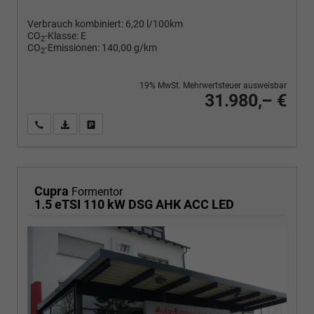
Verbrauch kombiniert:
6,20 l/100km
CO
-Klasse:
E
2
CO
-Emissionen:
140,00 g/km
2
19% MwSt. Mehrwertsteuer ausweisbar
31.980,– €
Wir rufen Sie an
PDF-Fahrzeugexposé drucken
Fahrzeug drucken, parken oder vergleichen
Cupra
Formentor
1.5 eTSI 110 kW DSG AHK ACC LED