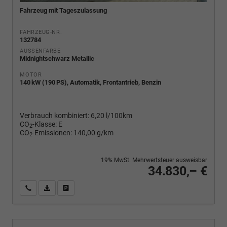
Fahrzeug mit Tageszulassung
FAHRZEUG-NR.
132784
AUSSENFARBE
Midnightschwarz Metallic
MOTOR
140 kW (190 PS), Automatik, Frontantrieb, Benzin
Verbrauch kombiniert:
6,20 l/100km
CO
-Klasse:
E
2
CO
-Emissionen:
140,00 g/km
2
19% MwSt. Mehrwertsteuer ausweisbar
34.830,– €
Wir rufen Sie an
PDF-Fahrzeugexposé drucken
Fahrzeug drucken, parken oder vergleichen