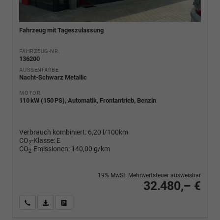
Fahrzeug mit Tageszulassung
FAHRZEUG-NR.
136200
AUSSENFARBE
Nacht-Schwarz Metallic
MOTOR
110 kW (150 PS), Automatik, Frontantrieb, Benzin
Verbrauch kombiniert:
6,20 l/100km
CO
-Klasse:
E
2
CO
-Emissionen:
140,00 g/km
2
19% MwSt. Mehrwertsteuer ausweisbar
32.480,– €
Wir rufen Sie an
PDF-Fahrzeugexposé drucken
Fahrzeug drucken, parken oder vergleichen