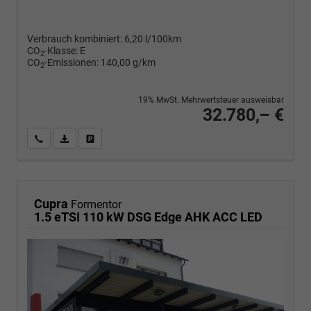
Verbrauch kombiniert:
6,20 l/100km
CO
-Klasse:
E
2
CO
-Emissionen:
140,00 g/km
2
19% MwSt. Mehrwertsteuer ausweisbar
32.780,– €
Wir rufen Sie an
PDF-Fahrzeugexposé drucken
Fahrzeug drucken, parken oder vergleichen
Cupra
Formentor
1.5 eTSI 110 kW DSG Edge AHK ACC LED