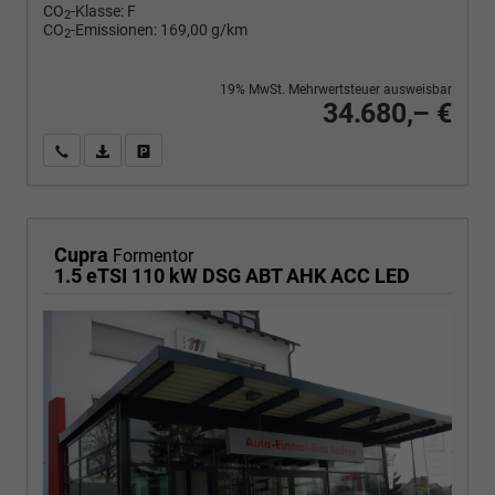
CO
-Klasse:
F
2
CO
-Emissionen:
169,00 g/km
2
19% MwSt. Mehrwertsteuer ausweisbar
34.680,– €
Wir rufen Sie an
PDF-Fahrzeugexposé drucken
Fahrzeug drucken, parken oder vergleichen
Cupra
Formentor
1.5 eTSI 110 kW DSG ABT AHK ACC LED