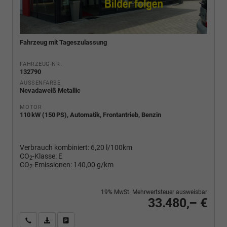
Fahrzeug mit Tageszulassung
FAHRZEUG-NR.
132790
AUSSENFARBE
Nevadaweiß Metallic
MOTOR
110 kW (150 PS), Automatik, Frontantrieb, Benzin
Verbrauch kombiniert:
6,20 l/100km
CO
-Klasse:
E
2
CO
-Emissionen:
140,00 g/km
2
19% MwSt. Mehrwertsteuer ausweisbar
33.480,– €
Wir rufen Sie an
PDF-Fahrzeugexposé drucken
Fahrzeug drucken, parken oder vergleichen