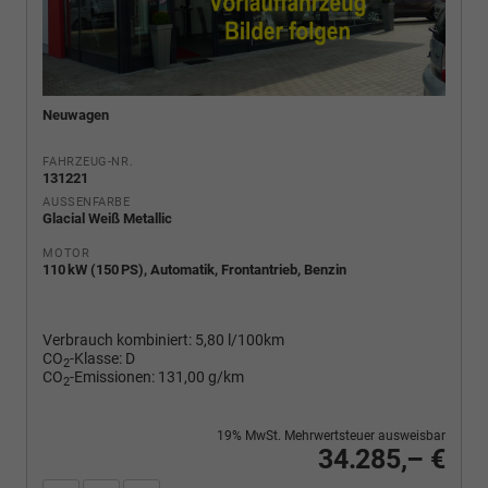
Neuwagen
FAHRZEUG-NR.
131221
AUSSENFARBE
Glacial Weiß Metallic
MOTOR
110 kW (150 PS), Automatik, Frontantrieb, Benzin
Verbrauch kombiniert:
5,80 l/100km
CO
-Klasse:
D
2
CO
-Emissionen:
131,00 g/km
2
19% MwSt. Mehrwertsteuer ausweisbar
34.285,– €