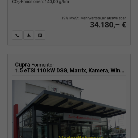
CO
-Emissionen:
140,00 g/km
2
19% MwSt. Mehrwertsteuer ausweisbar
34.180,– €
Wir rufen Sie an
PDF-Fahrzeugexposé drucken
Fahrzeug drucken, parken oder vergleichen
Cupra
Formentor
1.5 eTSI 110 kW DSG, Matrix, Kamera, Winter, el. Klappe, 5 J.-Garantie