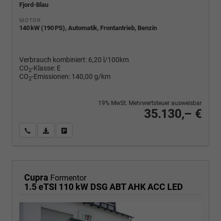
Fjord-Blau
MOTOR
140 kW (190 PS), Automatik, Frontantrieb, Benzin
Verbrauch kombiniert:
6,20 l/100km
CO
-Klasse:
E
2
CO
-Emissionen:
140,00 g/km
2
19% MwSt. Mehrwertsteuer ausweisbar
35.130,– €
Wir rufen Sie an
PDF-Fahrzeugexposé drucken
Fahrzeug drucken, parken oder vergleichen
Cupra
Formentor
1.5 eTSI 110 kW DSG ABT AHK ACC LED