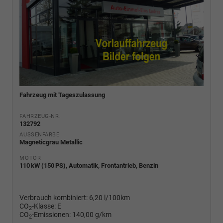
Fahrzeug mit Tageszulassung
FAHRZEUG-NR.
132792
AUSSENFARBE
Magneticgrau Metallic
MOTOR
110 kW (150 PS), Automatik, Frontantrieb, Benzin
Verbrauch kombiniert:
6,20 l/100km
CO
-Klasse:
E
2
CO
-Emissionen:
140,00 g/km
2