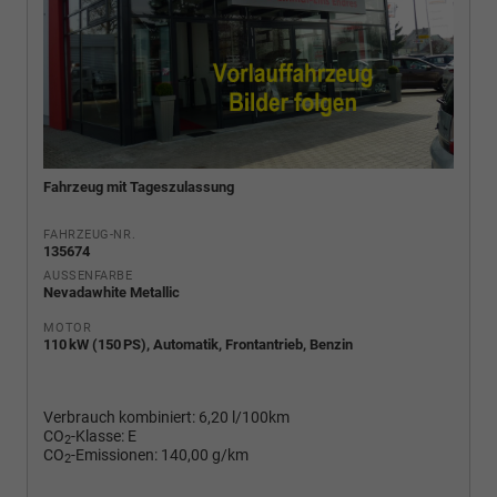
Fahrzeug mit Tageszulassung
FAHRZEUG-NR.
135674
AUSSENFARBE
Nevadawhite Metallic
MOTOR
110 kW (150 PS), Automatik, Frontantrieb, Benzin
Verbrauch kombiniert:
6,20 l/100km
CO
-Klasse:
E
2
CO
-Emissionen:
140,00 g/km
2