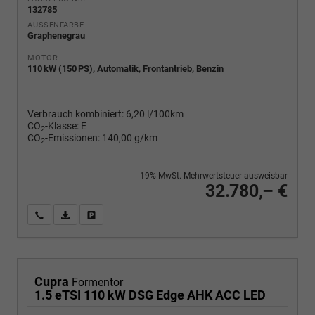
132785
AUSSENFARBE
Graphenegrau
MOTOR
110 kW (150 PS), Automatik, Frontantrieb, Benzin
Verbrauch kombiniert:
6,20 l/100km
CO
-Klasse:
E
2
CO
-Emissionen:
140,00 g/km
2
19% MwSt. Mehrwertsteuer ausweisbar
32.780,– €
Wir rufen Sie an
PDF-Fahrzeugexposé drucken
Fahrzeug drucken, parken oder vergleichen
Cupra
Formentor
1.5 eTSI 110 kW DSG Edge AHK ACC LED