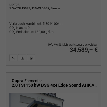
MOTOR
1.5 eTSI 150PS/110kW DSG7, Benzin
Verbrauch kombiniert:
5,80 l/100km
CO
-Klasse:
D
2
CO
-Emissionen:
132,00 g/km
2
19% MwSt. Mehrwertsteuer ausweisbar
34.589,– €
Wir rufen Sie an
PDF-Fahrzeugexposé drucken
Fahrzeug drucken, parken oder vergleichen
Cupra
Formentor
2.0 TSI 150 kW DSG 4x4 Edge Sound AHK ACC LED