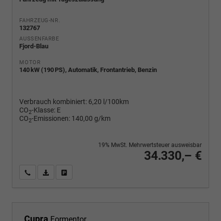
FAHRZEUG-NR.
132767
AUSSENFARBE
Fjord-Blau
MOTOR
140 kW (190 PS), Automatik, Frontantrieb, Benzin
Verbrauch kombiniert:
6,20 l/100km
CO
-Klasse:
E
2
CO
-Emissionen:
140,00 g/km
2
19% MwSt. Mehrwertsteuer ausweisbar
34.330,– €
Wir rufen Sie an
PDF-Fahrzeugexposé drucken
Fahrzeug drucken, parken oder vergleichen
Cupra
Formentor